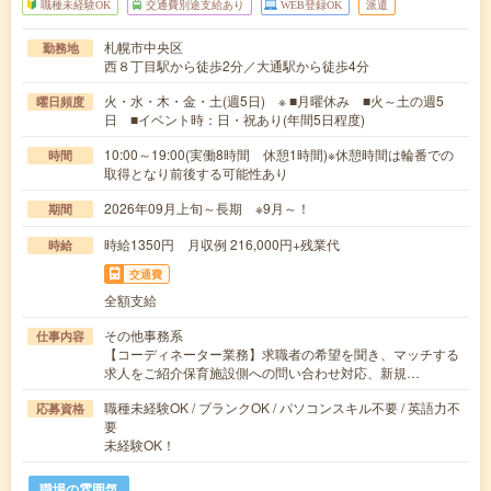
職種未経験OK
交通費別途支給あり
WEB登録OK
派遣
札幌市中央区
勤務地
西８丁目駅から徒歩2分／大通駅から徒歩4分
火・水・木・金・土(週5日) ※ ■月曜休み ■火～土の週5
曜日頻度
日 ■イベント時：日・祝あり(年間5日程度)
10:00～19:00(実働8時間 休憩1時間)※休憩時間は輪番での
時間
取得となり前後する可能性あり
2026年09月上旬～長期 ※9月～！
期間
時給1350円 月収例 216,000円+残業代
時給
交通費
全額支給
その他事務系
仕事内容
【コーディネーター業務】求職者の希望を聞き、マッチする
求人をご紹介保育施設側への問い合わせ対応、新規…
職種未経験OK / ブランクOK / パソコンスキル不要 / 英語力不
応募資格
要
未経験OK！
職場の雰囲気