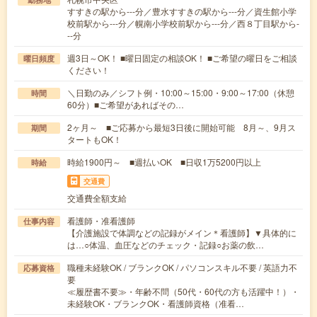
すすきの駅から---分／豊水すすきの駅から---分／資生館小学
校前駅から---分／幌南小学校前駅から---分／西８丁目駅から-
--分
週3日～OK！ ■曜日固定の相談OK！ ■ご希望の曜日をご相談
曜日頻度
ください！
＼日勤のみ／シフト例・10:00～15:00・9:00～17:00（休憩
時間
60分）■ご希望があればその…
2ヶ月～ ■ご応募から最短3日後に開始可能 8月～、9月ス
期間
タートもOK！
時給1900円～ ■週払いOK ■日収1万5200円以上
時給
交通費
交通費全額支給
看護師・准看護師
仕事内容
【介護施設で体調などの記録がメイン＊看護師】▼具体的に
は…○体温、血圧などのチェック・記録○お薬の飲…
職種未経験OK / ブランクOK / パソコンスキル不要 / 英語力不
応募資格
要
≪履歴書不要≫・年齢不問（50代・60代の方も活躍中！）・
未経験OK・ブランクOK・看護師資格（准看…