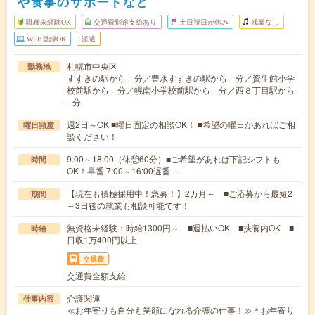
や食事のサポートなど
職種未経験OK
交通費別途支給あり
土日祝日が休み
残業なし
WEB登録OK
派遣
札幌市中央区
勤務地
すすきの駅から---分／豊水すすきの駅から---分／資生館小学
校前駅から---分／幌南小学校前駅から---分／西８丁目駅から-
--分
週2日～OK ■曜日固定の相談OK！ ■希望の曜日があればご相
曜日頻度
談ください！
9:00～18:00（休憩60分）■ご希望があれば下記シフトも
時間
OK！早番 7:00～16:00遅番 …
【現在も積極採用中！急募！】2カ月～ ■ご応募から最短2
期間
～3日後の就業も相談可能です！
無資格未経験：時給1300円～ ■週払いOK ■扶養内OK ■
時給
日収1万400円以上
交通費
交通費全額支給
介護関連
仕事内容
≪お年寄りも自分も笑顔になれる介護の仕事！≫＊お年寄り