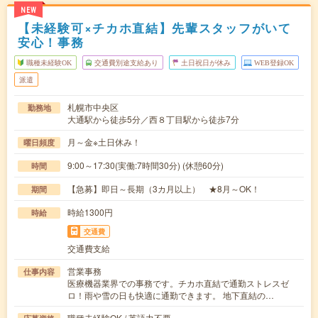
NEW
【未経験可×チカホ直結】先輩スタッフがいて
安心！事務
職種未経験OK
交通費別途支給あり
土日祝日が休み
WEB登録OK
派遣
札幌市中央区
勤務地
大通駅から徒歩5分／西８丁目駅から徒歩7分
月～金※土日休み！
曜日頻度
9:00～17:30(実働:7時間30分) (休憩60分)
時間
【急募】即日～長期（3カ月以上） ★8月～OK！
期間
時給1300円
時給
交通費
交通費支給
営業事務
仕事内容
医療機器業界での事務です。チカホ直結で通勤ストレスゼ
ロ！雨や雪の日も快適に通勤できます。 地下直結の…
職種未経験OK / 英語力不要