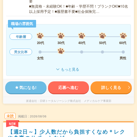
要
■無資格・未経験OK！■年齢・学歴不問！ブランクOK!■10名
以上採用予定！■履歴書不要■社会保険完…
職場の雰囲気
年齢層
20代
30代
40代
50代
60代
男女比率
女性
男性
もっと見る
気になる!
応募へ進む
詳しく見る
派遣会社
日研トータルソーシング株式会社 メディカルケア事業部
未読
掲載日
2026/08/06
NEW
【週2日～】少人数だから負担すくなめ＊レク