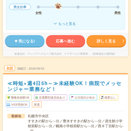
男女比率
女性
男性
もっと見る
気になる!
応募へ進む
詳しく見る
派遣会社
マンパワーグループ株式会社 ケアサービス事業部 （医療福祉介護関連）
未読
掲載日
2026/08/02
≪時短×週4日5h～≫未経験OK！病院でメッセ
ンジャー業務など！
職種未経験OK
交通費別途支給あり
土日祝日が休み
残業なし
WEB登録OK
派遣
札幌市中央区
勤務地
すすきの駅から---分／豊水すすきの駅から---分／資生館小学
校前駅から---分／幌南小学校前駅から---分／西８丁目駅から-
--分