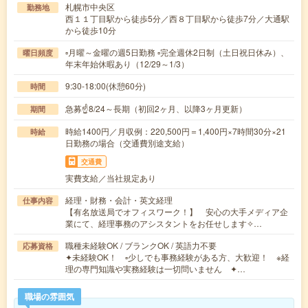
札幌市中央区
勤務地
西１１丁目駅から徒歩5分／西８丁目駅から徒歩7分／大通駅
から徒歩10分
▫月曜～金曜の週5日勤務 ▫完全週休2日制（土日祝日休み）、
曜日頻度
年末年始休暇あり（12/29～1/3）
9:30-18:00(休憩60分)
時間
急募☝8/24～長期（初回2ヶ月、以降3ヶ月更新）
期間
時給1400円／月収例：220,500円＝1,400円×7時間30分×21
時給
日勤務の場合（交通費別途支給）
交通費
実費支給／当社規定あり
経理・財務・会計・英文経理
仕事内容
【有名放送局でオフィスワーク！】 安心の大手メディア企
業にて、経理事務のアシスタントをお任せします✧…
職種未経験OK / ブランクOK / 英語力不要
応募資格
✦未経験OK！ ▫少しでも事務経験がある方、大歓迎！ ※経
理の専門知識や実務経験は一切問いません ✦…
職場の雰囲気