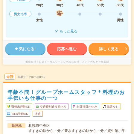
20代
30代
40代
50代
60代
男女比率
女性
男性
もっと見る
気になる!
応募へ進む
詳しく見る
派遣会社
日研トータルソーシング株式会社 メディカルケア事業部
未読
掲載日
2026/08/02
年齢不問！グループホームスタッフ＊料理のお
手伝いも仕事の一つ
職種未経験OK
交通費別途支給あり
土日祝日が休み
残業なし
WEB登録OK
派遣
札幌市中央区
勤務地
すすきの駅から---分／豊水すすきの駅から---分／資生館小学