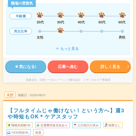
職場の雰囲気
年齢層
20代
30代
40代
50代
60代
男女比率
女性
男性
もっと見る
気になる!
応募へ進む
詳しく見る
派遣会社
日研トータルソーシング株式会社 メディカルケア事業部
未読
掲載日
2026/08/01
【フルタイムじゃ働けない！という方へ】週3
や時短もOK＊ケアスタッフ
職種未経験OK
交通費別途支給あり
土日祝日が休み
残業なし
WEB登録OK
派遣