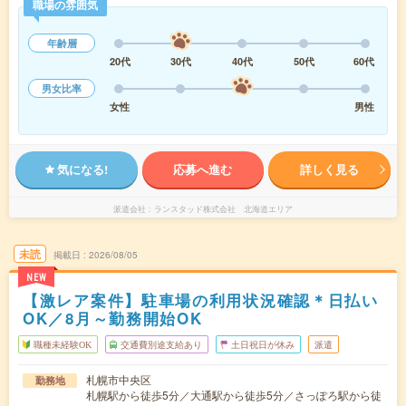
職場の雰囲気
年齢層
20代
30代
40代
50代
60代
男女比率
女性
男性
気になる!
応募へ進む
詳しく見る
派遣会社
ランスタッド株式会社 北海道エリア
未読
掲載日
2026/08/05
NEW
【激レア案件】駐車場の利用状況確認＊日払い
OK／8月～勤務開始OK
職種未経験OK
交通費別途支給あり
土日祝日が休み
派遣
札幌市中央区
勤務地
札幌駅から徒歩5分／大通駅から徒歩5分／さっぽろ駅から徒