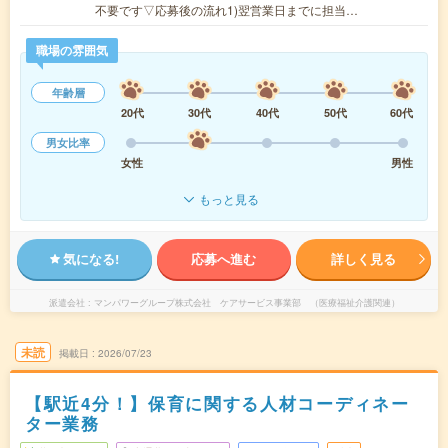
不要です▽応募後の流れ1)翌営業日までに担当…
職場の雰囲気
年齢層
20代
30代
40代
50代
60代
男女比率
女性
男性
もっと見る
気になる!
応募へ進む
詳しく見る
派遣会社
マンパワーグループ株式会社 ケアサービス事業部 （医療福祉介護関連）
未読
掲載日
2026/07/23
【駅近4分！】保育に関する人材コーディネー
ター業務