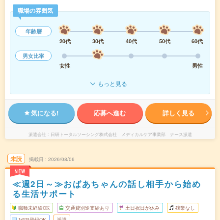
職場の雰囲気
年齢層
20代
30代
40代
50代
60代
男女比率
女性
男性
もっと見る
気になる!
応募へ進む
詳しく見る
派遣会社
日研トータルソーシング株式会社 メディカルケア事業部 ナース派遣
未読
掲載日
2026/08/06
NEW
≪週2日～≫おばあちゃんの話し相手から始め
る生活サポート
職種未経験OK
交通費別途支給あり
土日祝日が休み
残業なし
WEB登録OK
派遣