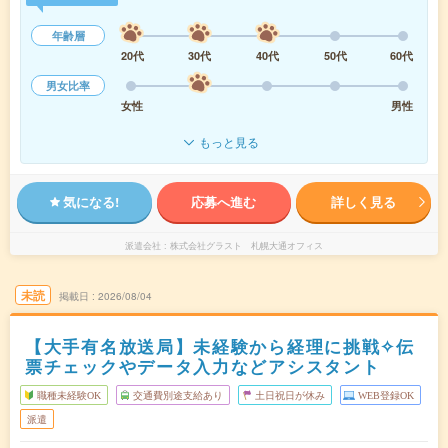
年齢層
20代
30代
40代
50代
60代
男女比率
女性
男性
もっと見る
気になる!
応募へ進む
詳しく見る
派遣会社
株式会社グラスト 札幌大通オフィス
未読
掲載日
2026/08/04
【大手有名放送局】未経験から経理に挑戦✧伝
票チェックやデータ入力などアシスタント
職種未経験OK
交通費別途支給あり
土日祝日が休み
WEB登録OK
派遣