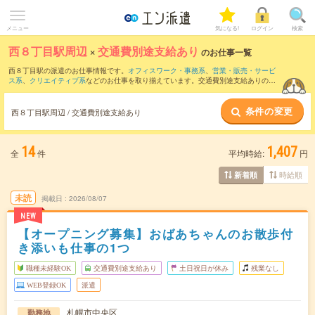
メニュー
気になる!
ログイン
検索
西８丁目駅周辺
×
交通費別途支給あり
のお仕事一覧
西８丁目駅の派遣のお仕事情報です。
オフィスワーク・事務系
、
営業・販売・サービ
ス系
、
クリエイティブ系
などのお仕事を取り揃えています。交通費別途支給ありの条
件の他に、
職種未経験OK
、
友だちと一緒の応募OK
、
週4日勤務
などのこだわり条件も
取り揃えています。
条件の変更
西８丁目駅周辺 / 交通費別途支給あり
14
1,407
全
件
平均時給:
円
時給順
新着順
未読
掲載日
2026/08/07
NEW
【オープニング募集】おばあちゃんのお散歩付
き添いも仕事の1つ
職種未経験OK
交通費別途支給あり
土日祝日が休み
残業なし
WEB登録OK
派遣
札幌市中央区
勤務地