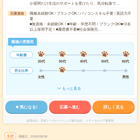
が昼間だけ生活のサポートを受けたり、気分転換で…
職種未経験OK / ブランクOK / パソコンスキル不要 / 英語力不
応募資格
要
■無資格・未経験OK！■年齢・学歴不問！ブランクOK!■10名
以上採用予定！■履歴書不要■社会保険完…
職場の雰囲気
年齢層
20代
30代
40代
50代
60代
男女比率
女性
男性
もっと見る
気になる!
応募へ進む
詳しく見る
派遣会社
日研トータルソーシング株式会社 メディカルケア事業部
未読
掲載日
2026/08/06