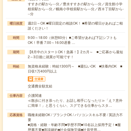
すすきの駅から---分／豊水すすきの駅から---分／資生館小学
校前駅から---分／幌南小学校前駅から---分／西８丁目駅から-
--分
週2日～OK ■曜日固定の相談OK！ ■希望の曜日があればご相
曜日頻度
談ください！
9:00～18:00（休憩60分）■ご希望があれば下記シフトも
時間
OK！早番 7:00～16:00遅番 …
【8月中のスタートOK！急募！】2カ月～ ■ご応募から最短
期間
2～3日後に就業が可能です！
無資格未経験：時給1300円～ ■週払いOK ■扶養内OK ■
時給
日収1万400円以上
交通費
交通費全額支給
介護関連
仕事内容
≪散歩に付き添ったり、お話し相手になったり≫「え？意外
に簡単！」と思うくらい、スグできる仕事からスタ…
職種未経験OK / ブランクOK / パソコンスキル不要 / 英語力不
応募資格
要
■資格・経験・年齢不問■学歴不問■10名以上採用予定！■履
歴書不要■面談確約■社会保険完備■社員登用…