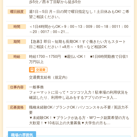
歩5分／西８丁目駅から徒歩5分
週1日～5日 月～日の間で曜日指定なし！土日休みもOK! ご希
曜日頻度
望ご相談ください。
＜1日4時間からOK＞9：00～13：009：00～18：0011：00
時間
～20：0017：00～21…
【急募】即日～短期も長期OK！すぐ働きたい方もスタート
期間
日ご相談ください！※8月～・9月～など相談OK
時給1700～1750円 ■週払いOK！ ■1日6時間勤務で日収1
時給
万円以上
交通費
交通費支給有（規定内）
一般事務
仕事内容
フォーマットに沿って＊コツコツ入力！駐車場の利用状況を
確認したり、利用申し込みをするアプリのデータ入…
職種未経験OK / ブランクOK / パソコンスキル不要 / 英語力不
応募資格
要
▼未経験OK！▼ブランクがある方・Wワーク副業希望の方も
大歓迎！▼10名以上の大量募集▼大学生の方も…
職場の雰囲気