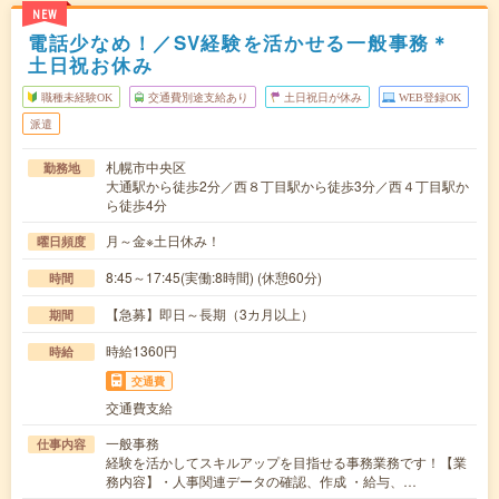
NEW
電話少なめ！／SV経験を活かせる一般事務＊
土日祝お休み
職種未経験OK
交通費別途支給あり
土日祝日が休み
WEB登録OK
派遣
札幌市中央区
勤務地
大通駅から徒歩2分／西８丁目駅から徒歩3分／西４丁目駅か
ら徒歩4分
月～金※土日休み！
曜日頻度
8:45～17:45(実働:8時間) (休憩60分)
時間
【急募】即日～長期（3カ月以上）
期間
時給1360円
時給
交通費
交通費支給
一般事務
仕事内容
経験を活かしてスキルアップを目指せる事務業務です！【業
務内容】・人事関連データの確認、作成 ・給与、…