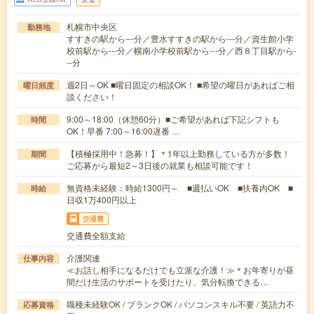
札幌市中央区
勤務地
すすきの駅から---分／豊水すすきの駅から---分／資生館小学
校前駅から---分／幌南小学校前駅から---分／西８丁目駅から-
--分
週2日～OK ■曜日固定の相談OK！ ■希望の曜日があればご相
曜日頻度
談ください！
9:00～18:00（休憩60分）■ご希望があれば下記シフトも
時間
OK！早番 7:00～16:00遅番 …
【積極採用中！急募！】＊1年以上勤務している方が多数！
期間
ご応募から最短2～3日後の就業も相談可能です！
無資格未経験：時給1300円～ ■週払いOK ■扶養内OK ■
時給
日収1万400円以上
交通費
交通費全額支給
介護関連
仕事内容
≪お話し相手になるだけでも立派な介護！≫＊お年寄りが昼
間だけ生活のサポートを受けたり、気分転換できる…
職種未経験OK / ブランクOK / パソコンスキル不要 / 英語力不
応募資格