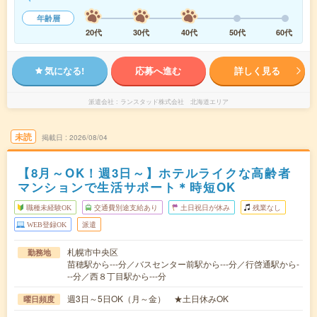
年齢層
20代
30代
40代
50代
60代
気になる!
応募へ進む
詳しく見る
派遣会社
ランスタッド株式会社 北海道エリア
未読
掲載日
2026/08/04
【8月～OK！週3日～】ホテルライクな高齢者
マンションで生活サポート＊時短OK
職種未経験OK
交通費別途支給あり
土日祝日が休み
残業なし
WEB登録OK
派遣
札幌市中央区
勤務地
苗穂駅から---分／バスセンター前駅から---分／行啓通駅から-
--分／西８丁目駅から---分
週3日～5日OK（月～金） ★土日休みOK
曜日頻度