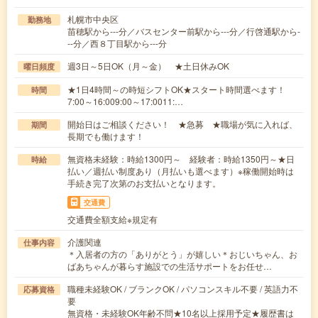
札幌市中央区
勤務地
苗穂駅から---分／バスセンター前駅から---分／行啓通駅から-
--分／西８丁目駅から---分
週3日～5日OK（月～金） ★土日休みOK
曜日頻度
★1日4時間～の時短シフトOK★スタート時間選べます！
時間
7:00～16:009:00～17:0011:…
開始日はご相談ください！ ★急募 ★職場が気に入れば、
期間
長期でも働けます！
無資格未経験：時給1300円～ 経験者：時給1350円～★日
時給
払い／週払い制度あり（月払いも選べます）※稼働開始時は
手続き完了次第のお支払いとなります。
交通費
交通費全額支給※規定有
介護関連
仕事内容
＊入居者の方の「ありがとう」が嬉しい＊おじいちゃん、お
ばあちゃんが暮らす施設での生活サポートをお任せ…
職種未経験OK / ブランクOK / パソコンスキル不要 / 英語力不
応募資格
要
無資格・未経験OK年齢不問★10名以上採用予定★履歴書は