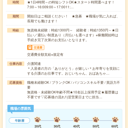
★1日4時間～の時短シフトOK★スタート時間選べます！
時間
7:00～16:009:00～17:0011:…
開始日はご相談ください！ ★急募 ★職場が気に入れば、
期間
長期でも働けます！
無資格未経験：時給1300円～ 経験者：時給1350円～★日
時給
払い／週払い制度あり（月払いも選べます）※稼働開始時は
手続き完了次第のお支払いとなります。
交通費
交通費全額支給※規定有
介護関連
仕事内容
＊入居者の方の「ありがとう」が嬉しい＊お年寄りを笑顔に
する介護のお仕事です。おじいちゃん、おばあちゃ…
職種未経験OK / ブランクOK / パソコンスキル不要 / 英語力不
応募資格
要
無資格・未経験OK年齢不問★10名以上採用予定★履歴書は
不要です▽応募後の流れ1)翌営業日までに担当…
職場の雰囲気
年齢層
20代
30代
40代
50代
60代