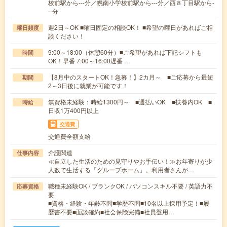
校前駅から---分／幌南小学校前駅から---分／西８丁目駅から-
--分
週2日～OK ■曜日固定の相談OK！ ■希望の曜日があればご相
曜日頻度
談ください！
9:00～18:00（休憩60分）■ご希望があれば下記シフトも
時間
OK！早番 7:00～16:00遅番 …
【8月中のスタートOK！急募！】2カ月～ ■ご応募から最短
期間
2～3日後に就業が可能です！
無資格未経験：時給1300円～ ■週払いOK ■扶養内OK ■
時給
日収1万400円以上
交通費
交通費全額支給
介護関連
仕事内容
≪自立した生活のための見守りやお手伝い！≫お年寄りが少
人数で生活する「グループホーム」。利用者さんが…
職種未経験OK / ブランクOK / パソコンスキル不要 / 英語力不
応募資格
要
■資格・経験・年齢不問■学歴不問■10名以上採用予定！■履
歴書不要■面談確約■社会保険完備■社員登用…