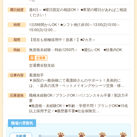
週4日～ ■曜日固定の相談OK！ ■希望の曜日があればご相談
曜日頻度
ください！
1日5時間からOK！■シフト例(1)8:00～13:00(2)10:00～
時間
15:00(3)12:00…
【現在も積極採用中！急募！】■2カ月～
期間
無資格未経験：時給1250円～ ■週払いOK ■扶養内OK
時給
交通費
交通費全額支給
看護助手
仕事内容
▼病院の一般病棟にて看護師さんのサポート！具体的に
は、・器具の洗浄・ベットメイキングやシーツ交換・移…
職種未経験OK / ブランクOK / パソコンスキル不要 / 英語力不
応募資格
要
■無資格・未経験OK！■年齢・学歴不問！ブランクOK!■10名
以上採用予定！■履歴書不要■社会保険完…
職場の雰囲気
年齢層