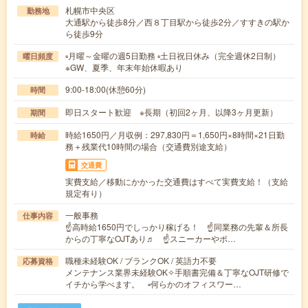
札幌市中央区
勤務地
大通駅から徒歩8分／西８丁目駅から徒歩2分／すすきの駅か
ら徒歩9分
▫月曜～金曜の週5日勤務 ▫土日祝日休み（完全週休2日制）
曜日頻度
※GW、夏季、年末年始休暇あり
9:00-18:00(休憩60分)
時間
即日スタート歓迎 ※長期（初回2ヶ月、以降3ヶ月更新）
期間
時給1650円／月収例：297,830円＝1,650円×8時間×21日勤
時給
務＋残業代10時間の場合（交通費別途支給）
交通費
実費支給／移動にかかった交通費はすべて実費支給！（支給
規定有り）
一般事務
仕事内容
☝高時給1650円でしっかり稼げる！ ☝同業務の先輩＆所長
からの丁寧なOJTあり♬ ☝スニーカーやポ…
職種未経験OK / ブランクOK / 英語力不要
応募資格
メンテナンス業界未経験OK✧手順書完備＆丁寧なOJT研修で
イチから学べます。 ▫何らかのオフィスワー…