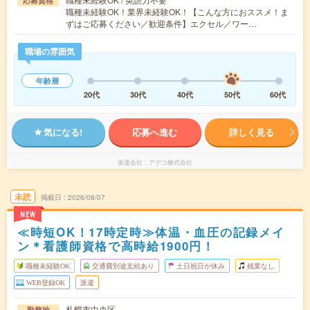
応募資格
職種未経験OK！業界未経験OK！【こんな方におススメ！ま
ずはご応募ください／歓迎条件】エクセル／ワー…
職場の雰囲気
年齢層
20代
30代
40代
50代
60代
気になる!
応募へ進む
詳しく見る
派遣会社
アデコ株式会社
未読
掲載日
2026/08/07
NEW
≪時短OK！17時定時≫体温・血圧の記録メイ
ン＊看護師資格で高時給1900円！
職種未経験OK
交通費別途支給あり
土日祝日が休み
残業なし
WEB登録OK
派遣
札幌市中央区
勤務地