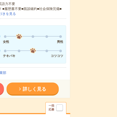
 英語力不要
！■履歴書不要■面談確約■社会保険完備■
づきを見る
女性
男性
テキパキ
コツコツ
業部
詳しく見る
一括
応募