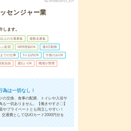
No.NTSMCSP13_KJT
メッセンジャー業
介します。
名以上の大量募集
複数名募集
ゅふ歓迎
WEB登録OK
週4日勤務
前までの仕事
5ｈ以内OK
午後のみOK
服装自由
週払いOK
職場が禁煙
行為は一切なし！
ツの交換、食事の配膳、トイレや入浴サ
為も一切ありません。【働きやすさ〇】
家庭やプライベートとも両立しやすい！
交通費としてQUOカード2000円分を