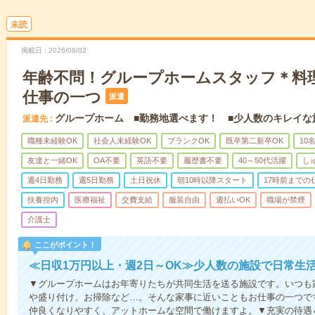
未読
掲載日
2026/08/02
年齢不問！グループホームスタッフ＊料
仕事の一つ
派遣
グループホーム ■勤務地選べます！ ■少人数のキレイな
派遣先
職種未経験OK
社会人未経験OK
ブランクOK
既卒第二新卒OK
10
友達と一緒OK
OA不要
英語不要
履歴書不要
40～50代活躍
し
週4日勤務
週5日勤務
土日祝休
朝10時以降スタート
17時前までの
扶養控内
医療福祉
交費支給
服装自由
週払いOK
職場が禁煙
介護士
ここがポイント！
≪日収1万円以上・週2日～OK≫少人数の施設で日常生
▼グループホームはお年寄りたちが共同生活を送る施設です。いつも
や盛り付け、お掃除など…。そんな家事に近いこともお仕事の一つで
仲良くなりやすく、アットホームな空間で働けますよ。▼充実の待遇＆