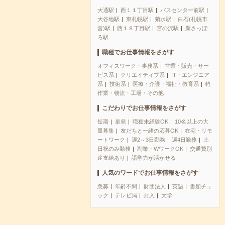
大通駅
西１１丁目駅
バスセンター前駅
大谷地駅
東札幌駅
菊水駅
白石(札幌市
営)駅
西１８丁目駅
宮の沢駅
新さっぽ
ろ駅
職種でお仕事情報をさがす
オフィスワーク・事務系
営業・販売・サー
ビス系
クリエイティブ系
IT・エンジニア
系
技術系
医療・介護・福祉・教育系
軽
作業・物流・工場・その他
こだわりでお仕事情報をさがす
短期
単発
職種未経験OK
10名以上の大
量募集
友だちと一緒の応募OK
在宅・リモ
ートワーク
週2～3日勤務
週4日勤務
土
日祝のみ勤務
副業・WワークOK
交通費別
途支給あり
語学力が活かせる
人気のワードでお仕事情報をさがす
急募
年齢不問
財団法人
英語
書類チェ
ック
テレビ局
封入
大学