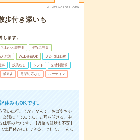
No.NTSMCSP13_OP9
散歩付き添いも
介します。
名以上の大量募集
複数名募集
ゅふ歓迎
WEB登録OK
週2～3日勤務
仕事
残業なし
シフト
交替制勤務
派遣多
電話対応なし
ルーティン
日祝休みもOKです。
を吸いに行こうか」なんて、おばあちゃ
い会話に「うんうん」と耳を傾ける。中
な仕事の1つです。【資格も経験も不要】
めで土日休みにもできる。そして、「あな