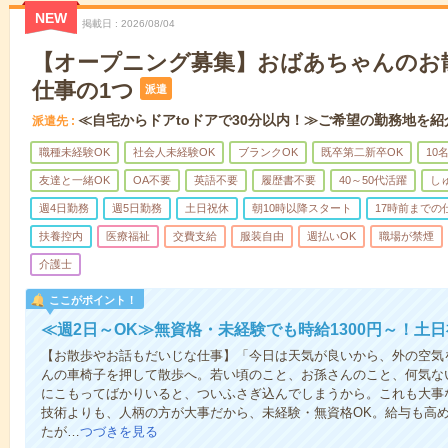
NEW
掲載日
2026/08/04
【オープニング募集】おばあちゃんのお
仕事の1つ
派遣
≪自宅からドアtoドアで30分以内！≫ご希望の勤務地を紹
派遣先
職種未経験OK
社会人未経験OK
ブランクOK
既卒第二新卒OK
10
友達と一緒OK
OA不要
英語不要
履歴書不要
40～50代活躍
し
週4日勤務
週5日勤務
土日祝休
朝10時以降スタート
17時前までの
扶養控内
医療福祉
交費支給
服装自由
週払いOK
職場が禁煙
介護士
ここがポイント！
≪週2日～OK≫無資格・未経験でも時給1300円～！土
【お散歩やお話もだいじな仕事】「今日は天気が良いから、外の空気
んの車椅子を押して散歩へ。若い頃のこと、お孫さんのこと、何気な
にこもってばかりいると、ついふさぎ込んでしまうから。これも大事
技術よりも、人柄の方が大事だから、未経験・無資格OK。給与も高
たが…
つづきを見る