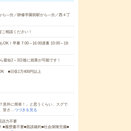
から---分／静修学園前駅から---分／西４丁
ればご相談ください！
！早番 7:00～16:00遅番 10:00～19:
から最短2～3日後に就業が可能です！
K ■日収1万400円以上
？意外に簡単！」と思うくらい、スグで
、皆さ…
つづきを見る
 英語力不要
！■履歴書不要■面談確約■社会保険完備■