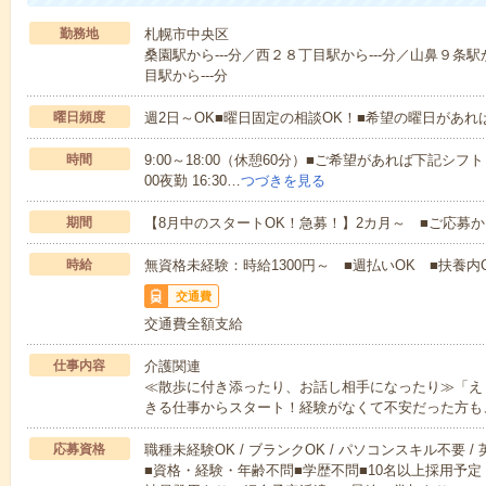
勤務地
札幌市中央区
桑園駅から---分／西２８丁目駅から---分／山鼻９条駅
目駅から---分
曜日頻度
週2日～OK■曜日固定の相談OK！■希望の曜日があ
時間
9:00～18:00（休憩60分）■ご希望があれば下記シフトもOK
00夜勤 16:30…
つづきを見る
期間
【8月中のスタートOK！急募！】2カ月～ ■ご応募
時給
無資格未経験：時給1300円～ ■週払いOK ■扶養内O
交通費
交通費全額支給
仕事内容
介護関連
≪散歩に付き添ったり、お話し相手になったり≫「え
きる仕事からスタート！経験がなくて不安だった方も
応募資格
職種未経験OK / ブランクOK / パソコンスキル不要 /
■資格・経験・年齢不問■学歴不問■10名以上採用予定