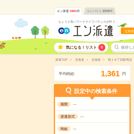
エン派遣
1661
件
エンバイト
2539
件
ちょうど良いワークライフバランスが叶う
北海道
気になる！リスト
0
保存し
派遣TOP
北海道
北海道
西２８丁目駅周辺
,
1
3
6
1
平均時給:
円
設定中の検索条件
期間
---
派遣形式
---
時給
---