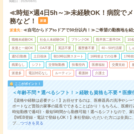
掲載日
2026/08/01
≪時短×週4日5h～≫未経験OK！病院で
務など！
派遣
≪自宅からドアtoドアで30分以内！≫ご希望の勤務地を紹
派遣先
職種未経験OK
社会人未経験OK
ブランクOK
既卒第二新卒OK
10
友達と一緒OK
OA不要
英語不要
履歴書不要
40～50代活躍
し
週5日勤務
土日祝休
朝10時以降スタート
16時前までの仕事
17時
残業なし
シフト
交替制勤務
扶養控内
医療福祉
交費支給
派遣多
電話対応なし
ルーティン
看護師
介護士
ここがポイント！
＜年齢不問＊選べるシフト！＞経験も資格も不要＊医療
【資格や経験は必要ナシ！】お任せするのは、医療器具の洗浄やシー
ポートなど普段の家事の延長でできることばかり！もちろん、医療行
時短勤務で週4日・最短5時間から勤務可能！選べるシフトなので、
【WEB登録・電話で登録もOK！】来社登録いただいた方には全員に、
プ…
つづきを見る