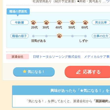
社員登用あり（紹介予定派遣）■昇給・賞与あり …
つ
職場の雰囲気
年齢層
男女比率
20代
30代
40代
50代
60代
職場の様子
仕事の仕方
活気がある
しずか
日研トータルソーシング株式会社 メディカルケア事
派遣会社
応募する
気になる！
興味があったら「★気になる！」を
「気になる！」を押しておくと、派遣会社から
「面談確約