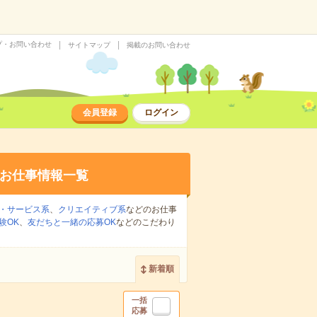
プ・お問い合わせ
サイトマップ
掲載のお問い合わせ
会員登録
ログイン
お仕事情報一覧
・サービス系
、
クリエイティブ系
などのお仕事
験OK
、
友だちと一緒の応募OK
などのこだわり
新着順
一括
応募