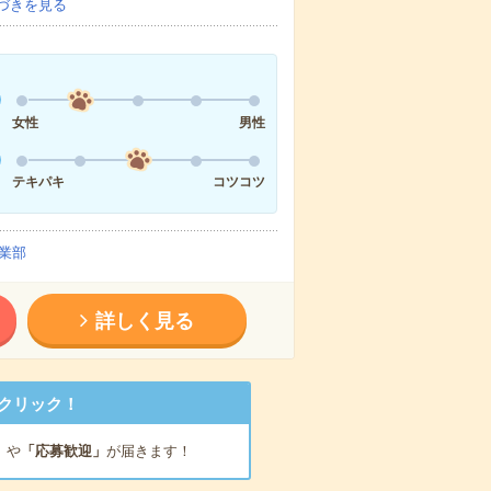
づきを見る
女性
男性
テキパキ
コツコツ
業部
詳しく見る
クリック！
」
や
「応募歓迎」
が届きます！