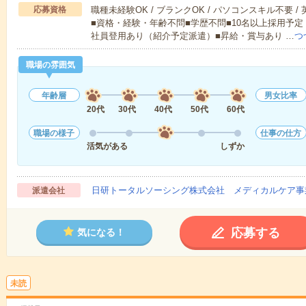
応募資格
職種未経験OK / ブランクOK / パソコンスキル不要 /
■資格・経験・年齢不問■学歴不問■10名以上採用予定
社員登用あり（紹介予定派遣）■昇給・賞与あり …
つ
職場の雰囲気
年齢層
男女比率
20代
30代
40代
50代
60代
職場の様子
仕事の仕方
活気がある
しずか
日研トータルソーシング株式会社 メディカルケア事
派遣会社
応募する
気になる！
未読