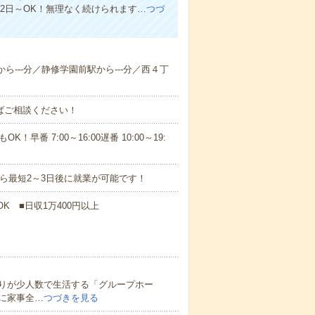
週2日～OK！無理なく続けられます…
つづ
から---分／静修学園前駅から---分／西４丁
ればご相談ください！
！早番 7:00～16:00遅番 10:00～19:
から最短2～3日後に就業が可能です！
K ■日収1万400円以上
りが少人数で生活する「グループホー
に家事全…
つづきを見る