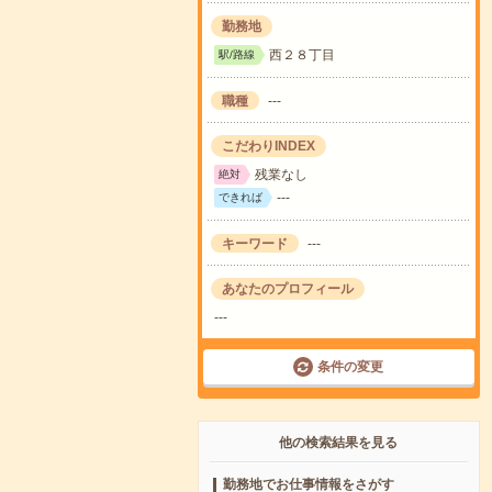
勤務地
西２８丁目
駅/路線
職種
---
こだわりINDEX
残業なし
絶対
---
できれば
キーワード
---
あなたのプロフィール
---
条件の変更
他の検索結果を見る
勤務地でお仕事情報をさがす