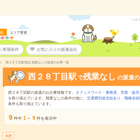
ヘル
版
エリア変更
た希望条件
お気に入りの派遣会社
西２８丁目駅周辺 残業なしの派遣の仕事一覧
西２８丁目駅
残業なし
で
の派遣の
西２８丁目駅の派遣のお仕事情報です。
オフィスワーク・事務系
、
営業・販売
を取り揃えています。残業なしの条件の他に、
交通費別途支給あり
、
職種未経
条件も取り揃えています。
9
1
9
件中
～
件を表示中
未読