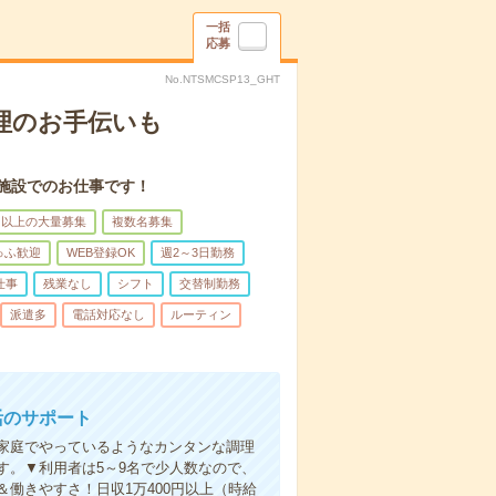
一括
応募
No.NTSMCSP13_GHT
理のお手伝いも
施設でのお仕事です！
名以上の大量募集
複数名募集
ゅふ歓迎
WEB登録OK
週2～3日勤務
仕事
残業なし
シフト
交替制勤務
派遣多
電話対応なし
ルーティン
活のサポート
家庭でやっているようなカンタンな調理
す。▼利用者は5～9名で少人数なので、
働きやすさ！日収1万400円以上（時給