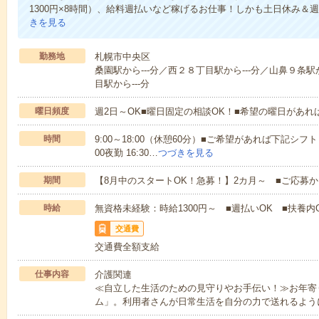
1300円×8時間）、給料週払いなど稼げるお仕事！しかも土日休み＆
きを見る
勤務地
札幌市中央区
桑園駅から---分／西２８丁目駅から---分／山鼻９条駅
目駅から---分
曜日頻度
週2日～OK■曜日固定の相談OK！■希望の曜日があ
時間
9:00～18:00（休憩60分）■ご希望があれば下記シフトもOK
00夜勤 16:30…
つづきを見る
期間
【8月中のスタートOK！急募！】2カ月～ ■ご応募
時給
無資格未経験：時給1300円～ ■週払いOK ■扶養内O
交通費
交通費全額支給
仕事内容
介護関連
≪自立した生活のための見守りやお手伝い！≫お年寄
ム」。利用者さんが日常生活を自分の力で送れるよう