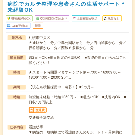
病院でカルテ整理や患者さんの生活サポート＊
未経験OK
職種未経験OK
交通費別途支給あり
土日祝日が休み
残業なし
WEB登録OK
派遣
札幌市中央区
勤務地
大通駅から---分／中島公園駅から---分／石山通駅から---分／
行啓通駅から---分／西線６条駅から---分
週2日～OK ■曜日固定の相談OK！ ■希望の曜日があればご相
曜日頻度
談ください！
★スタート時間選べます～シフト例～7:00～16:009:00～
時間
18:0011:00～20:00など…
【現在も積極採用中！急募！】■2カ月～
期間
無資格未経験：時給1250円～ ■週払いOK ■扶養内OK ■
時給
日収1万円以上
交通費
交通費全額支給
看護助手
仕事内容
▼病院の一般病棟にて看護師さんのサポート！＜具体的に