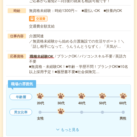
ご応募から最短2～3日後の就業も相談可能です！
無資格未経験：時給1300円～ ■週払いOK ■扶養内OK
時給
交通費
交通費全額支給
介護関連
仕事内容
／無資格未経験から始める介護施設での生活サポート！＼
「話し相手になって、うんうんとうなずく」「天気が…
/ ブランクOK / パソコンスキル不要 / 英語力
職種未経験OK
応募資格
不要
■無資格・未経験OK！■年齢・学歴不問！ブランクOK!■10名
以上採用予定！■履歴書不要■社会保険完…
職場の雰囲気
年齢層
20代
30代
40代
50代
60代
男女比率
女性
男性
もっと見る