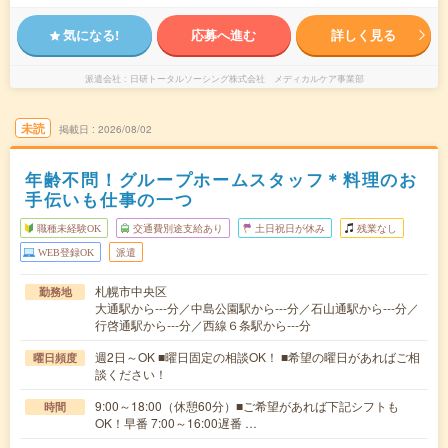
気になる!
応募へ進む
詳しく見る
派遣会社
日研トータルソーシング株式会社 メディカルケア事業部
未読
掲載日
2026/08/02
年齢不問！グループホームスタッフ＊料理のお
手伝いも仕事の一つ
職種未経験OK
交通費別途支給あり
土日祝日が休み
残業なし
WEB登録OK
派遣
札幌市中央区
勤務地
大通駅から---分／中島公園駅から---分／石山通駅から---分／
行啓通駅から---分／西線６条駅から---分
週2日～OK ■曜日固定の相談OK！ ■希望の曜日があればご相
曜日頻度
談ください！
9:00～18:00（休憩60分）■ご希望があれば下記シフトも
時間
OK！早番 7:00～16:00遅番 …