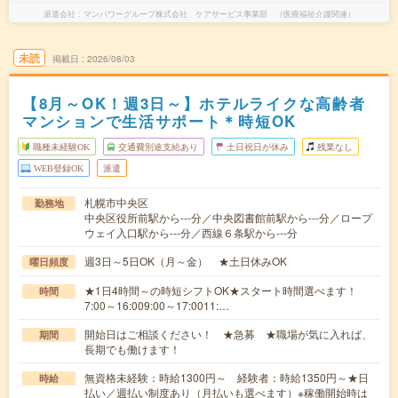
派遣会社
マンパワーグループ株式会社 ケアサービス事業部 （医療福祉介護関連）
未読
掲載日
2026/08/03
【8月～OK！週3日～】ホテルライクな高齢者
マンションで生活サポート＊時短OK
職種未経験OK
交通費別途支給あり
土日祝日が休み
残業なし
WEB登録OK
派遣
札幌市中央区
勤務地
中央区役所前駅から---分／中央図書館前駅から---分／ロープ
ウェイ入口駅から---分／西線６条駅から---分
週3日～5日OK（月～金） ★土日休みOK
曜日頻度
★1日4時間～の時短シフトOK★スタート時間選べます！
時間
7:00～16:009:00～17:0011:…
開始日はご相談ください！ ★急募 ★職場が気に入れば、
期間
長期でも働けます！
無資格未経験：時給1300円～ 経験者：時給1350円～★日
時給
払い／週払い制度あり（月払いも選べます）※稼働開始時は