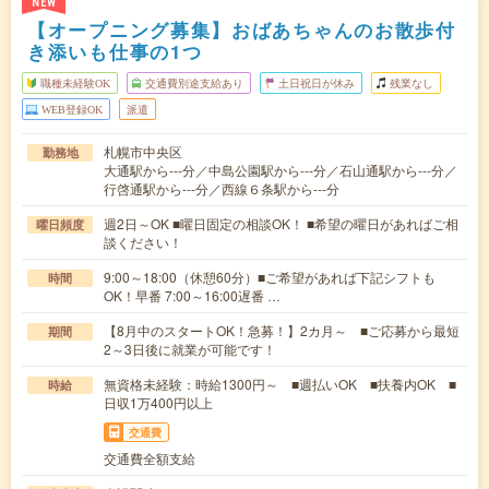
NEW
【オープニング募集】おばあちゃんのお散歩付
き添いも仕事の1つ
職種未経験OK
交通費別途支給あり
土日祝日が休み
残業なし
WEB登録OK
派遣
札幌市中央区
勤務地
大通駅から---分／中島公園駅から---分／石山通駅から---分／
行啓通駅から---分／西線６条駅から---分
週2日～OK ■曜日固定の相談OK！ ■希望の曜日があればご相
曜日頻度
談ください！
9:00～18:00（休憩60分）■ご希望があれば下記シフトも
時間
OK！早番 7:00～16:00遅番 …
【8月中のスタートOK！急募！】2カ月～ ■ご応募から最短
期間
2～3日後に就業が可能です！
無資格未経験：時給1300円～ ■週払いOK ■扶養内OK ■
時給
日収1万400円以上
交通費
交通費全額支給