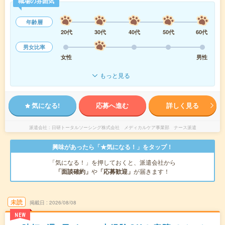
職場の雰囲気
年齢層
20代
30代
40代
50代
60代
男女比率
女性
男性
もっと見る
気になる!
応募へ進む
詳しく見る
派遣会社
日研トータルソーシング株式会社 メディカルケア事業部 ナース派遣
興味があったら「★気になる！」をタップ！
「気になる！」を押しておくと、派遣会社から
「面談確約」
や
「応募歓迎」
が届きます！
未読
掲載日
2026/08/08
NEW