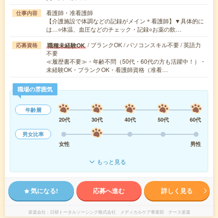
看護師・准看護師
仕事内容
【介護施設で体調などの記録がメイン＊看護師】▼具体的に
は…○体温、血圧などのチェック・記録○お薬の飲…
/ ブランクOK / パソコンスキル不要 / 英語力
職種未経験OK
応募資格
不要
≪履歴書不要≫・年齢不問（50代・60代の方も活躍中！）・
未経験OK・ブランクOK・看護師資格（准看…
職場の雰囲気
年齢層
20代
30代
40代
50代
60代
男女比率
女性
男性
もっと見る
気になる!
応募へ進む
詳しく見る
派遣会社
日研トータルソーシング株式会社 メディカルケア事業部 ナース派遣