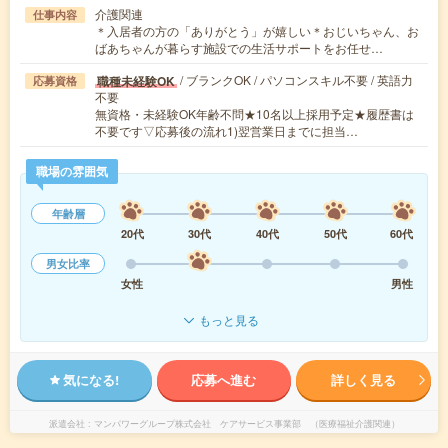
介護関連
仕事内容
＊入居者の方の「ありがとう」が嬉しい＊おじいちゃん、お
ばあちゃんが暮らす施設での生活サポートをお任せ…
/ ブランクOK / パソコンスキル不要 / 英語力
職種未経験OK
応募資格
不要
無資格・未経験OK年齢不問★10名以上採用予定★履歴書は
不要です▽応募後の流れ1)翌営業日までに担当…
職場の雰囲気
年齢層
20代
30代
40代
50代
60代
男女比率
女性
男性
もっと見る
気になる!
応募へ進む
詳しく見る
派遣会社
マンパワーグループ株式会社 ケアサービス事業部 （医療福祉介護関連）