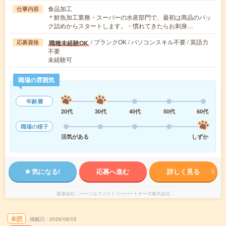
食品加工
仕事内容
＊鮮魚加工業務・スーパーの水産部門で、最初は商品のパッ
ク詰めからスタートします。・慣れてきたらお刺身…
/ ブランクOK / パソコンスキル不要 / 英語力
職種未経験OK
応募資格
不要
未経験可
職場の雰囲気
年齢層
20代
30代
40代
50代
60代
職場の様子
活気がある
しずか
気になる!
応募へ進む
詳しく見る
派遣会社
パーソルファクトリーパートナーズ株式会社
未読
掲載日
2026/08/05