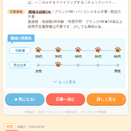
は…＞〇カルテをファイリングする〇チェックシート…
/ ブランクOK / パソコンスキル不要 / 英語力
職種未経験OK
応募資格
不要
無資格・未経験OK年齢・学歴不問 ブランクOK★10名以上
採用予定履歴書は不要です。少しでも興味があ…
職場の雰囲気
年齢層
20代
30代
40代
50代
60代
男女比率
女性
男性
もっと見る
気になる!
応募へ進む
詳しく見る
派遣会社
日研トータルソーシング株式会社 メディカルケア事業部
未読
掲載日
2026/08/06