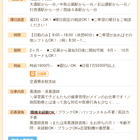
大通駅から---分／中島公園駅から---分／石山通駅から---分／
行啓通駅から---分／西線６条駅から---分
週2日～OK！ ■曜日固定の相談OK！ ■ご希望の曜日をご相談
曜日頻度
ください！
【日勤のみ】9:00～18:00（休憩60分）■ご希望があればその
時間
他シフトもOK！（例）8:30～1…
2ヶ月～ ■ご応募から最短3日後に開始可能 9月～、10月
期間
スタートもOK！
時給1900円～ ■週払いOK ■日収1万5200円以上
時給
交通費
交通費全額支給
看護師・准看護師
仕事内容
＼保育園で子どもたちの健康管理がメインのお仕事です！／
病院勤務とは違って急な対応や医療行為も少なく、…
/ ブランクOK / パソコンスキル不要 / 英語力
職種未経験OK
応募資格
不要
看護師資格（または准看護師資格）をお持ちの方！・年齢不
問・未経験OK・ブランクOK※志望動機や履歴書…