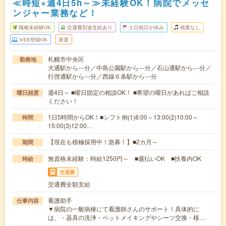
≪時短×週4日5h～≫未経験OK！病院でメッセ
ンジャー業務など！
職種未経験OK
交通費別途支給あり
土日祝日が休み
残業なし
WEB登録OK
派遣
札幌市中央区
勤務地
大通駅から---分／中島公園駅から---分／石山通駅から---分／
行啓通駅から---分／西線６条駅から---分
週4日～ ■曜日固定の相談OK！ ■希望の曜日があればご相談
曜日頻度
ください！
1日5時間からOK！■シフト例(1)8:00～13:00(2)10:00～
時間
15:00(3)12:00…
【現在も積極採用中！急募！】■2カ月～
期間
無資格未経験：時給1250円～ ■週払いOK ■扶養内OK
時給
交通費
交通費全額支給
看護助手
仕事内容
▼病院の一般病棟にて看護師さんのサポート！具体的に
は、・器具の洗浄・ベットメイキングやシーツ交換・移…