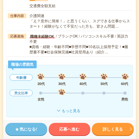
交通費全額支給
介護関連
仕事内容
「え？意外に簡単！」と思うくらい、スグできる仕事からス
タート！経験がなくて不安だった方も、皆さん問題…
/ ブランクOK / パソコンスキル不要 / 英語力
職種未経験OK
応募資格
不要
■資格・経験・年齢不問■学歴不問■10名以上採用予定！■履
歴書不要■社会保険完備■社員登用あり（紹介…
職場の雰囲気
年齢層
20代
30代
40代
50代
60代
男女比率
女性
男性
もっと見る
気になる!
応募へ進む
詳しく見る