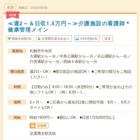
未読
掲載日
2026/08/06
NEW
≪週2～＆日収1.5万円～≫介護施設の看護師＊
健康管理メイン
職種未経験OK
交通費別途支給あり
WEB登録OK
派遣
札幌市中央区
勤務地
大通駅から---分／中島公園駅から---分／石山通駅から---分／
行啓通駅から---分／西線６条駅から---分
週2日～OK！ ■曜日固定の相談OK！ ■ご希望の曜日をご相談
曜日頻度
ください！
【日勤のみ】9:00～18:00（休憩60分）■ご希望があればその
時間
他シフトもOK！（例）8:30～1…
2ヶ月～ ■ご応募から最短3日後に開始可能 8月～、9月ス
期間
タートもOK！
時給1900円～ ■週払いOK ■日収1万5200円以上
時給
交通費
交通費全額支給