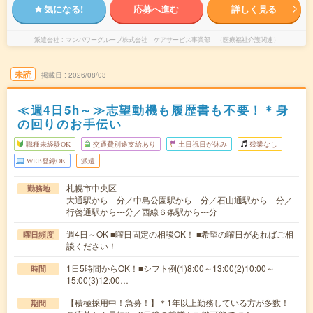
気になる!
応募へ進む
詳しく見る
派遣会社
マンパワーグループ株式会社 ケアサービス事業部 （医療福祉介護関連）
未読
掲載日
2026/08/03
≪週4日5h～≫志望動機も履歴書も不要！＊身
の回りのお手伝い
職種未経験OK
交通費別途支給あり
土日祝日が休み
残業なし
WEB登録OK
派遣
札幌市中央区
勤務地
大通駅から---分／中島公園駅から---分／石山通駅から---分／
行啓通駅から---分／西線６条駅から---分
週4日～OK ■曜日固定の相談OK！ ■希望の曜日があればご相
曜日頻度
談ください！
1日5時間からOK！■シフト例(1)8:00～13:00(2)10:00～
時間
15:00(3)12:00…
【積極採用中！急募！】＊1年以上勤務している方が多数！
期間