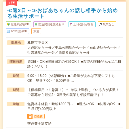
NEW
≪週2日～≫おばあちゃんの話し相手から始め
る生活サポート
職種未経験OK
交通費別途支給あり
土日祝日が休み
残業なし
WEB登録OK
派遣
札幌市中央区
勤務地
大通駅から---分／中島公園駅から---分／石山通駅から---分／
行啓通駅から---分／西線６条駅から---分
週2日～OK ■曜日固定の相談OK！ ■希望の曜日があればご相
曜日頻度
談ください！
9:00～18:00（休憩60分）■ご希望があれば下記シフトも
時間
OK！早番 7:00～16:00遅番 …
【積極採用中！急募！】＊1年以上勤務している方が多数！
期間
ご応募から最短2～3日後の就業も相談可能です！
無資格未経験：時給1300円～ ■週払いOK ■扶養内OK ■
時給
日収1万400円以上
交通費
交通費全額支給