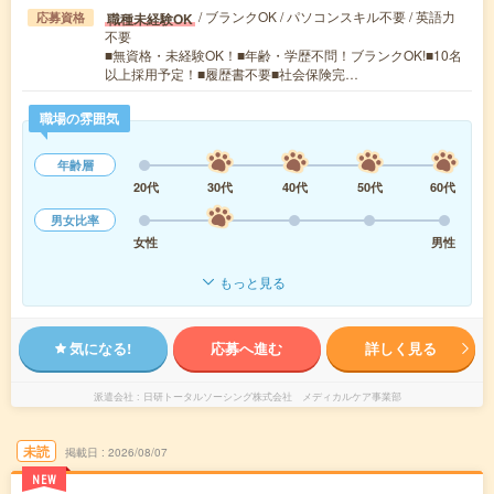
/ ブランクOK / パソコンスキル不要 / 英語力
職種未経験OK
応募資格
不要
■無資格・未経験OK！■年齢・学歴不問！ブランクOK!■10名
以上採用予定！■履歴書不要■社会保険完…
職場の雰囲気
年齢層
20代
30代
40代
50代
60代
男女比率
女性
男性
もっと見る
気になる!
応募へ進む
詳しく見る
派遣会社
日研トータルソーシング株式会社 メディカルケア事業部
未読
掲載日
2026/08/07
NEW