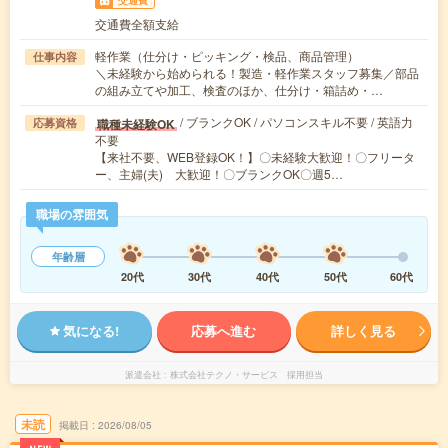
交通費
交通費全額支給
軽作業（仕分け・ピッキング・検品、商品管理）
仕事内容
＼未経験から始められる！製造・軽作業スタッフ募集／部品
の組み立てや加工、検査のほか、仕分け・箱詰め・…
/ ブランクOK / パソコンスキル不要 / 英語力
職種未経験OK
応募資格
不要
【来社不要、WEB登録OK！】〇未経験大歓迎！〇フリータ
ー、主婦(夫) 大歓迎！〇ブランクOK〇週5…
職場の雰囲気
年齢層
20代
30代
40代
50代
60代
気になる!
応募へ進む
詳しく見る
派遣会社
株式会社テクノ・サービス 採用担当
未読
掲載日
2026/08/05