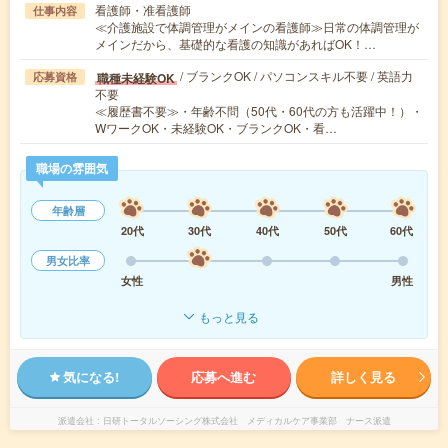
看護師・准看護師
仕事内容
≪介護施設で体調管理がメインの看護師≫日常の体調管理が
メインだから、基礎的な看護の知識があればOK！…
/ ブランクOK / パソコンスキル不要 / 英語力
職種未経験OK
応募資格
不要
≪履歴書不要≫・年齢不問（50代・60代の方も活躍中！）・
WワークOK・未経験OK・ブランクOK・看…
職場の雰囲気
年齢層
20代
30代
40代
50代
60代
男女比率
女性
男性
もっと見る
気になる!
応募へ進む
詳しく見る
派遣会社
日研トータルソーシング株式会社 メディカルケア事業部 ナース派遣