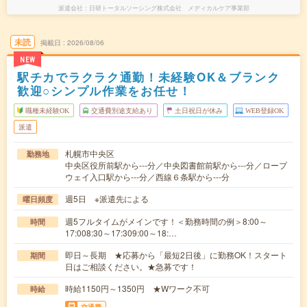
派遣会社
日研トータルソーシング株式会社 メディカルケア事業部
未読
掲載日
2026/08/06
NEW
駅チカでラクラク通勤！未経験OK＆ブランク
歓迎○シンプル作業をお任せ！
職種未経験OK
交通費別途支給あり
土日祝日が休み
WEB登録OK
派遣
札幌市中央区
勤務地
中央区役所前駅から---分／中央図書館前駅から---分／ロープ
ウェイ入口駅から---分／西線６条駅から---分
週5日 ※派遣先による
曜日頻度
週5フルタイムがメインです！＜勤務時間の例＞8:00～
時間
17:008:30～17:309:00～18:…
即日～長期 ★応募から「最短2日後」に勤務OK！スタート
期間
日はご相談ください。★急募です！
時給1150円～1350円 ★Wワーク不可
時給