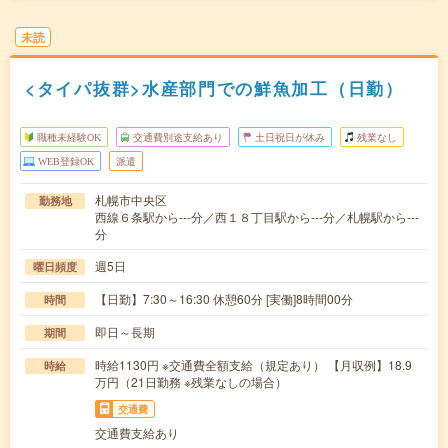
未読
<タイパ抜群>水産部門での鮮魚加工（日勤）
職種未経験OK
交通費別途支給あり
土日祝日が休み
残業なし
WEB登録OK
派遣
札幌市中央区
勤務地
西線６条駅から---分／西１８丁目駅から---分／札幌駅から---
分
週5日
曜日頻度
【日勤】7:30～16:30 休憩60分 [実働]8時間00分
時間
即日～長期
期間
時給1130円 ※交通費全額支給（規定あり） 【月収例】18.9
時給
万円（21日勤務 ※残業なしの場合）
交通費
交通費支給あり