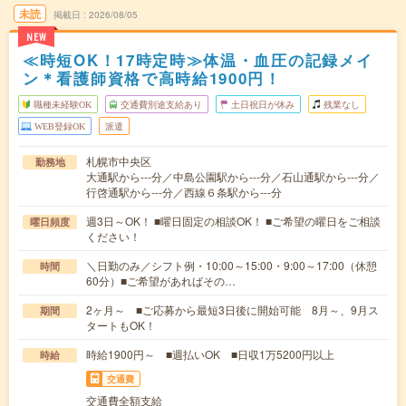
未読
掲載日
2026/08/05
NEW
≪時短OK！17時定時≫体温・血圧の記録メイ
ン＊看護師資格で高時給1900円！
職種未経験OK
交通費別途支給あり
土日祝日が休み
残業なし
WEB登録OK
派遣
札幌市中央区
勤務地
大通駅から---分／中島公園駅から---分／石山通駅から---分／
行啓通駅から---分／西線６条駅から---分
週3日～OK！ ■曜日固定の相談OK！ ■ご希望の曜日をご相談
曜日頻度
ください！
＼日勤のみ／シフト例・10:00～15:00・9:00～17:00（休憩
時間
60分）■ご希望があればその…
2ヶ月～ ■ご応募から最短3日後に開始可能 8月～、9月ス
期間
タートもOK！
時給1900円～ ■週払いOK ■日収1万5200円以上
時給
交通費
交通費全額支給