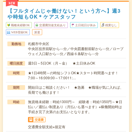
NEW
【フルタイムじゃ働けない！という方へ】週3
や時短もOK＊ケアスタッフ
職種未経験OK
交通費別途支給あり
土日祝日が休み
残業なし
WEB登録OK
派遣
札幌市中央区
勤務地
中央区役所前駅から---分／中央図書館前駅から---分／ロープ
ウェイ入口駅から---分／西線６条駅から---分
週3日～5日OK（月～金） ★土日休みOK
曜日頻度
★1日4時間～の時短シフトOK★スタート時間選べます！
時間
7:00～16:009:00～17:0011:…
開始日はご相談ください！ ★急募 ★職場が気に入れば、
期間
長期でも働けます！
無資格未経験：時給1300円～ 経験者：時給1350円～★日
時給
払い／週払い制度あり（月払いも選べます）※稼働開始時は
手続き完了次第のお支払いとなります。
交通費
交通費全額支給※規定有