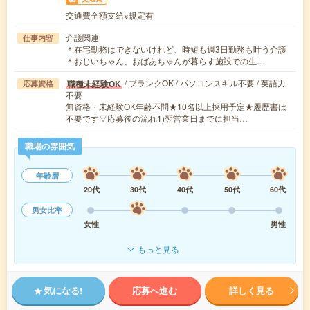
交通費全額支給※規定有
介護関連
仕事内容
＊在宅勤務はできないけれど、時短も週3日勤務も叶う介護
＊おじいちゃん、おばあちゃんが暮らす施設での生…
/ ブランクOK / パソコンスキル不要 / 英語力
職種未経験OK
応募資格
不要
無資格・未経験OK年齢不問★10名以上採用予定★履歴書は
不要です▽応募後の流れ1)翌営業日までに担当…
職場の雰囲気
年齢層
20代
30代
40代
50代
60代
男女比率
女性
男性
もっと見る
気になる!
応募へ進む
詳しく見る