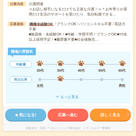
介護関連
仕事内容
≪お話し相手になるだけでも立派な介護！≫＊お年寄りが昼
間だけ生活のサポートを受けたり、気分転換できる…
/ ブランクOK / パソコンスキル不要 / 英語力
職種未経験OK
応募資格
不要
■無資格・未経験OK！■年齢・学歴不問！ブランクOK!■10名
以上採用予定！■履歴書不要■社会保険完…
職場の雰囲気
年齢層
20代
30代
40代
50代
60代
男女比率
女性
男性
もっと見る
気になる!
応募へ進む
詳しく見る
派遣会社
日研トータルソーシング株式会社 メディカルケア事業部