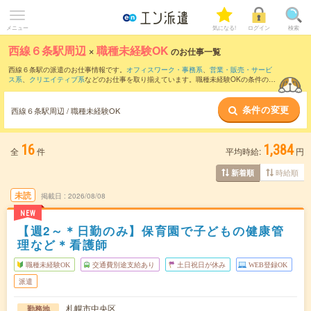
メニュー
気になる!
ログイン
検索
西線６条駅周辺
×
職種未経験OK
のお仕事一覧
西線６条駅の派遣のお仕事情報です。
オフィスワーク・事務系
、
営業・販売・サービ
ス系
、
クリエイティブ系
などのお仕事を取り揃えています。職種未経験OKの条件の他
に、
交通費別途支給あり
、
友だちと一緒の応募OK
、
週4日勤務
などのこだわり条件も
取り揃えています。
条件の変更
西線６条駅周辺 / 職種未経験OK
16
1,384
全
件
平均時給:
円
時給順
新着順
未読
掲載日
2026/08/08
NEW
【週2～＊日勤のみ】保育園で子どもの健康管
理など＊看護師
職種未経験OK
交通費別途支給あり
土日祝日が休み
WEB登録OK
派遣
札幌市中央区
勤務地