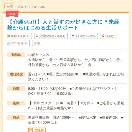
未読
掲載日
2026/08/06
NEW
【介護staff】人と話すのが好きな方に＊未経
験からはじめる生活サポート
職種未経験OK
交通費別途支給あり
土日祝日が休み
残業なし
WEB登録OK
派遣
札幌市中央区
勤務地
大通駅から---分／中島公園駅から---分／石山通駅から---分／
行啓通駅から---分／西線６条駅から---分
週2日～OK ■曜日固定の相談OK！ ■希望の曜日があればご相
曜日頻度
談ください！
9:00～18:00（休憩60分）■ご希望があれば下記シフトも
時間
OK！早番 7:00～16:00遅番 …
【8月中のスタートOK！急募！】2カ月～ ■ご応募から最短
期間
2～3日後に就業が可能です！
無資格未経験：時給1300円～ ■週払いOK ■扶養内OK ■
時給
日収1万400円以上
交通費