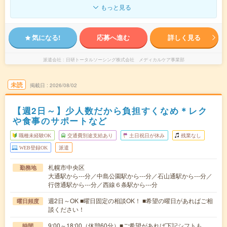
もっと見る
気になる!
応募へ進む
詳しく見る
派遣会社
日研トータルソーシング株式会社 メディカルケア事業部
未読
掲載日
2026/08/02
【週2日～】少人数だから負担すくなめ＊レク
や食事のサポートなど
職種未経験OK
交通費別途支給あり
土日祝日が休み
残業なし
WEB登録OK
派遣
札幌市中央区
勤務地
大通駅から---分／中島公園駅から---分／石山通駅から---分／
行啓通駅から---分／西線６条駅から---分
週2日～OK ■曜日固定の相談OK！ ■希望の曜日があればご相
曜日頻度
談ください！
9:00～18:00（休憩60分）■ご希望があれば下記シフトも
時間