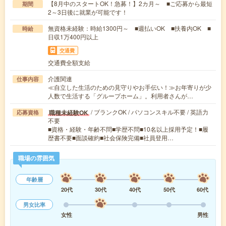
【8月中のスタートOK！急募！】2カ月～ ■ご応募から最短
期間
2～3日後に就業が可能です！
無資格未経験：時給1300円～ ■週払いOK ■扶養内OK ■
時給
日収1万400円以上
交通費
交通費全額支給
介護関連
仕事内容
≪自立した生活のための見守りやお手伝い！≫お年寄りが少
人数で生活する「グループホーム」。利用者さんが…
/ ブランクOK / パソコンスキル不要 / 英語力
職種未経験OK
応募資格
不要
■資格・経験・年齢不問■学歴不問■10名以上採用予定！■履
歴書不要■面談確約■社会保険完備■社員登用…
職場の雰囲気
年齢層
20代
30代
40代
50代
60代
男女比率
女性
男性