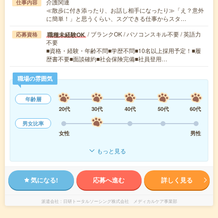
介護関連
仕事内容
≪散歩に付き添ったり、お話し相手になったり≫「え？意外
に簡単！」と思うくらい、スグできる仕事からスタ…
/ ブランクOK / パソコンスキル不要 / 英語力
職種未経験OK
応募資格
不要
■資格・経験・年齢不問■学歴不問■10名以上採用予定！■履
歴書不要■面談確約■社会保険完備■社員登用…
職場の雰囲気
年齢層
20代
30代
40代
50代
60代
男女比率
女性
男性
もっと見る
気になる!
応募へ進む
詳しく見る
派遣会社
日研トータルソーシング株式会社 メディカルケア事業部