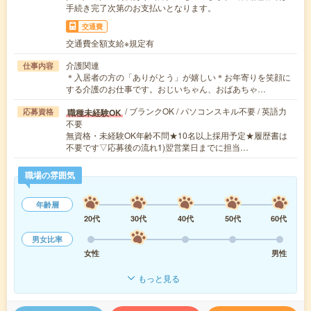
手続き完了次第のお支払いとなります。
交通費
交通費全額支給※規定有
介護関連
仕事内容
＊入居者の方の「ありがとう」が嬉しい＊お年寄りを笑顔に
する介護のお仕事です。おじいちゃん、おばあちゃ…
/ ブランクOK / パソコンスキル不要 / 英語力
職種未経験OK
応募資格
不要
無資格・未経験OK年齢不問★10名以上採用予定★履歴書は
不要です▽応募後の流れ1)翌営業日までに担当…
職場の雰囲気
年齢層
20代
30代
40代
50代
60代
男女比率
女性
男性
もっと見る