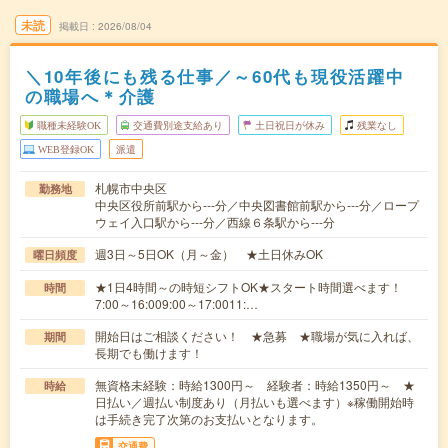
未読
掲載日
2026/08/04
＼10年後にも残る仕事／～60代も現役活躍中
の職場へ＊介護
職種未経験OK
交通費別途支給あり
土日祝日が休み
残業なし
WEB登録OK
派遣
札幌市中央区
勤務地
中央区役所前駅から---分／中央図書館前駅から---分／ロープ
ウェイ入口駅から---分／西線６条駅から---分
週3日～5日OK（月～金） ★土日休みOK
曜日頻度
★1日4時間～の時短シフトOK★スタート時間選べます！
時間
7:00～16:009:00～17:0011:…
開始日はご相談ください！ ★急募 ★職場が気に入れば、
期間
長期でも働けます！
無資格未経験：時給1300円～ 経験者：時給1350円～ ★
時給
日払い／週払い制度あり（月払いも選べます）※稼働開始時
は手続き完了次第のお支払いとなります。
交通費