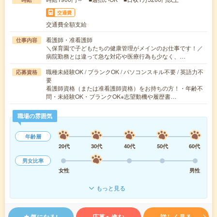
交通費
交通費全額支給
看護師・准看護師
仕事内容
＼保育園で子どもたちの健康管理がメインのお仕事です！／
病院勤務とは違って急な対応や医療行為も少なく、…
職種未経験OK / ブランクOK / パソコンスキル不要 / 英語力不
応募資格
要
看護師資格（または准看護師資格）をお持ちの方！・年齢不
問・未経験OK・ブランクOK※志望動機や履歴書…
職場の雰囲気
年齢層
20代
30代
40代
50代
60代
男女比率
女性
男性
もっと見る
気になる!
応募へ進む
詳しく見る