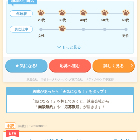
職場の雰囲気
年齢層
20代
30代
40代
50代
60代
男女比率
女性
男性
もっと見る
気になる!
応募へ進む
詳しく見る
派遣会社
日研トータルソーシング株式会社 メディカルケア事業部
興味があったら「★気になる！」をタップ！
「気になる！」を押しておくと、派遣会社から
「面談確約」
や
「応募歓迎」
が届きます！
未読
掲載日
2026/08/08
NEW