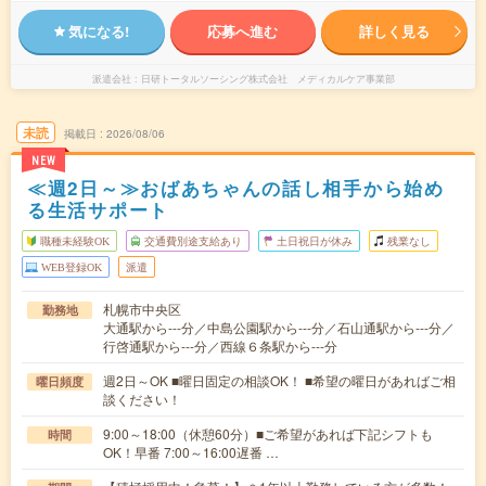
気になる!
応募へ進む
詳しく見る
派遣会社
日研トータルソーシング株式会社 メディカルケア事業部
未読
掲載日
2026/08/06
NEW
≪週2日～≫おばあちゃんの話し相手から始め
る生活サポート
職種未経験OK
交通費別途支給あり
土日祝日が休み
残業なし
WEB登録OK
派遣
札幌市中央区
勤務地
大通駅から---分／中島公園駅から---分／石山通駅から---分／
行啓通駅から---分／西線６条駅から---分
週2日～OK ■曜日固定の相談OK！ ■希望の曜日があればご相
曜日頻度
談ください！
9:00～18:00（休憩60分）■ご希望があれば下記シフトも
時間
OK！早番 7:00～16:00遅番 …