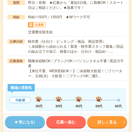
即日～長期 ★応募から「最短2日後」に勤務OK！スタート
期間
日はご相談ください。★急募です！
時給1150円～1350円 ★Wワーク不可
時給
交通費
交通費全額支給
軽作業（仕分け・ピッキング・検品、商品管理）
仕事内容
＼未経験から始められる！製造・軽作業スタッフ募集／部品
の組み立てや加工、検査のほか、仕分け・箱詰め・…
職種未経験OK / ブランクOK / パソコンスキル不要 / 英語力不
応募資格
要
【来社不要、WEB登録OK！】〇未経験大歓迎！〇フリータ
ー、主婦(夫) 大歓迎！〇ブランクOK〇週5…
職場の雰囲気
年齢層
20代
30代
40代
50代
60代
気になる!
応募へ進む
詳しく見る