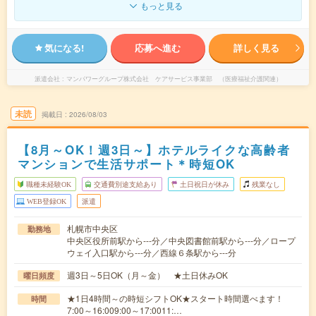
もっと見る
気になる!
応募へ進む
詳しく見る
派遣会社
マンパワーグループ株式会社 ケアサービス事業部 （医療福祉介護関連）
未読
掲載日
2026/08/03
【8月～OK！週3日～】ホテルライクな高齢者
マンションで生活サポート＊時短OK
職種未経験OK
交通費別途支給あり
土日祝日が休み
残業なし
WEB登録OK
派遣
札幌市中央区
勤務地
中央区役所前駅から---分／中央図書館前駅から---分／ロープ
ウェイ入口駅から---分／西線６条駅から---分
週3日～5日OK（月～金） ★土日休みOK
曜日頻度
★1日4時間～の時短シフトOK★スタート時間選べます！
時間
7:00～16:009:00～17:0011:…