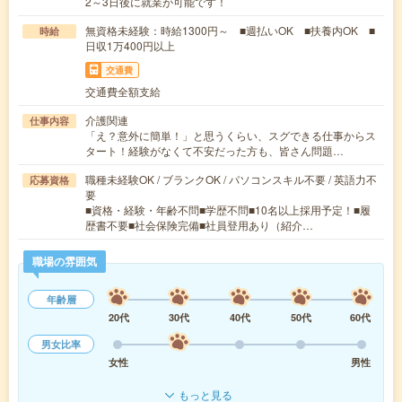
2～3日後に就業が可能です！
無資格未経験：時給1300円～ ■週払いOK ■扶養内OK ■
時給
日収1万400円以上
交通費
交通費全額支給
介護関連
仕事内容
「え？意外に簡単！」と思うくらい、スグできる仕事からス
タート！経験がなくて不安だった方も、皆さん問題…
職種未経験OK / ブランクOK / パソコンスキル不要 / 英語力不
応募資格
要
■資格・経験・年齢不問■学歴不問■10名以上採用予定！■履
歴書不要■社会保険完備■社員登用あり（紹介…
職場の雰囲気
年齢層
20代
30代
40代
50代
60代
男女比率
女性
男性
もっと見る