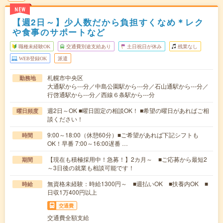
NEW
【週2日～】少人数だから負担すくなめ＊レク
や食事のサポートなど
職種未経験OK
交通費別途支給あり
土日祝日が休み
残業なし
WEB登録OK
派遣
札幌市中央区
勤務地
大通駅から---分／中島公園駅から---分／石山通駅から---分／
行啓通駅から---分／西線６条駅から---分
週2日～OK ■曜日固定の相談OK！ ■希望の曜日があればご相
曜日頻度
談ください！
9:00～18:00（休憩60分）■ご希望があれば下記シフトも
時間
OK！早番 7:00～16:00遅番 …
【現在も積極採用中！急募！】2カ月～ ■ご応募から最短2
期間
～3日後の就業も相談可能です！
無資格未経験：時給1300円～ ■週払いOK ■扶養内OK ■
時給
日収1万400円以上
交通費
交通費全額支給