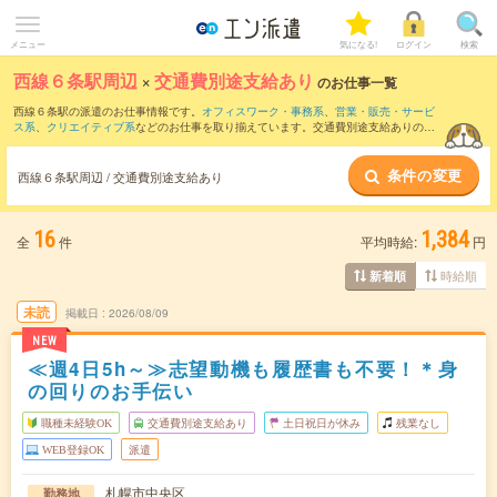
メニュー
気になる!
ログイン
検索
西線６条駅周辺
×
交通費別途支給あり
のお仕事一覧
西線６条駅の派遣のお仕事情報です。
オフィスワーク・事務系
、
営業・販売・サービ
ス系
、
クリエイティブ系
などのお仕事を取り揃えています。交通費別途支給ありの条
件の他に、
職種未経験OK
、
友だちと一緒の応募OK
、
週4日勤務
などのこだわり条件も
取り揃えています。
条件の変更
西線６条駅周辺 / 交通費別途支給あり
16
1,384
全
件
平均時給:
円
時給順
新着順
未読
掲載日
2026/08/09
NEW
≪週4日5h～≫志望動機も履歴書も不要！＊身
の回りのお手伝い
職種未経験OK
交通費別途支給あり
土日祝日が休み
残業なし
WEB登録OK
派遣
札幌市中央区
勤務地