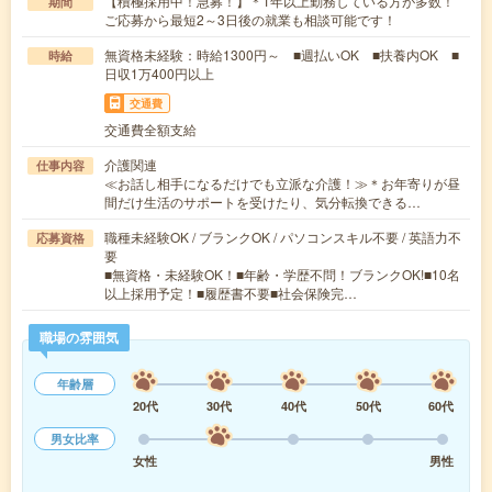
【積極採用中！急募！】＊1年以上勤務している方が多数！
期間
ご応募から最短2～3日後の就業も相談可能です！
無資格未経験：時給1300円～ ■週払いOK ■扶養内OK ■
時給
日収1万400円以上
交通費
交通費全額支給
介護関連
仕事内容
≪お話し相手になるだけでも立派な介護！≫＊お年寄りが昼
間だけ生活のサポートを受けたり、気分転換できる…
職種未経験OK / ブランクOK / パソコンスキル不要 / 英語力不
応募資格
要
■無資格・未経験OK！■年齢・学歴不問！ブランクOK!■10名
以上採用予定！■履歴書不要■社会保険完…
職場の雰囲気
年齢層
20代
30代
40代
50代
60代
男女比率
女性
男性