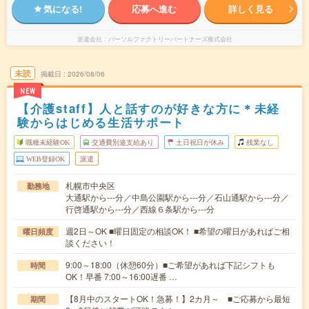
気になる!
応募へ進む
詳しく見る
派遣会社
パーソルファクトリーパートナーズ株式会社
未読
掲載日
2026/08/06
NEW
【介護staff】人と話すのが好きな方に＊未経
験からはじめる生活サポート
職種未経験OK
交通費別途支給あり
土日祝日が休み
残業なし
WEB登録OK
派遣
札幌市中央区
勤務地
大通駅から---分／中島公園駅から---分／石山通駅から---分／
行啓通駅から---分／西線６条駅から---分
週2日～OK ■曜日固定の相談OK！ ■希望の曜日があればご相
曜日頻度
談ください！
9:00～18:00（休憩60分）■ご希望があれば下記シフトも
時間
OK！早番 7:00～16:00遅番 …
【8月中のスタートOK！急募！】2カ月～ ■ご応募から最短
期間