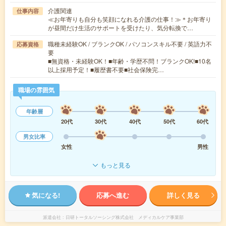
介護関連
仕事内容
≪お年寄りも自分も笑顔になれる介護の仕事！≫＊お年寄り
が昼間だけ生活のサポートを受けたり、気分転換で…
職種未経験OK / ブランクOK / パソコンスキル不要 / 英語力不
応募資格
要
■無資格・未経験OK！■年齢・学歴不問！ブランクOK!■10名
以上採用予定！■履歴書不要■社会保険完…
職場の雰囲気
年齢層
20代
30代
40代
50代
60代
男女比率
女性
男性
もっと見る
気になる!
応募へ進む
詳しく見る
派遣会社
日研トータルソーシング株式会社 メディカルケア事業部