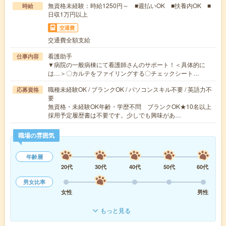
無資格未経験：時給1250円～ ■週払いOK ■扶養内OK ■
時給
日収1万円以上
交通費
交通費全額支給
看護助手
仕事内容
▼病院の一般病棟にて看護師さんのサポート！＜具体的に
は…＞〇カルテをファイリングする〇チェックシート…
職種未経験OK / ブランクOK / パソコンスキル不要 / 英語力不
応募資格
要
無資格・未経験OK年齢・学歴不問 ブランクOK★10名以上
採用予定履歴書は不要です。少しでも興味があ…
職場の雰囲気
年齢層
20代
30代
40代
50代
60代
男女比率
女性
男性
もっと見る