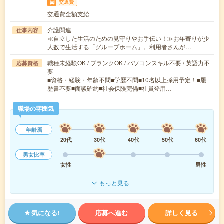
交通費
交通費全額支給
介護関連
仕事内容
≪自立した生活のための見守りやお手伝い！≫お年寄りが少
人数で生活する「グループホーム」。利用者さんが…
職種未経験OK / ブランクOK / パソコンスキル不要 / 英語力不
応募資格
要
■資格・経験・年齢不問■学歴不問■10名以上採用予定！■履
歴書不要■面談確約■社会保険完備■社員登用…
職場の雰囲気
年齢層
20代
30代
40代
50代
60代
男女比率
女性
男性
もっと見る
気になる!
応募へ進む
詳しく見る