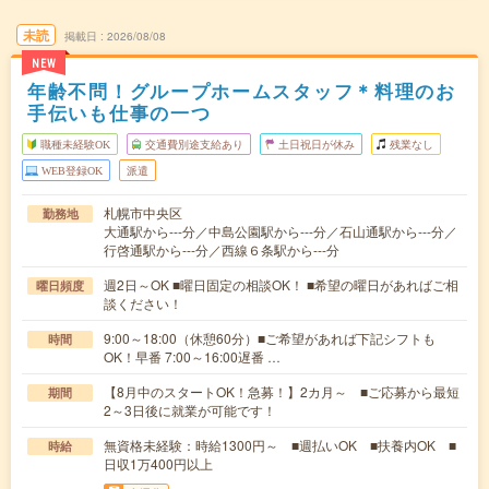
未読
掲載日
2026/08/08
NEW
年齢不問！グループホームスタッフ＊料理のお
手伝いも仕事の一つ
職種未経験OK
交通費別途支給あり
土日祝日が休み
残業なし
WEB登録OK
派遣
札幌市中央区
勤務地
大通駅から---分／中島公園駅から---分／石山通駅から---分／
行啓通駅から---分／西線６条駅から---分
週2日～OK ■曜日固定の相談OK！ ■希望の曜日があればご相
曜日頻度
談ください！
9:00～18:00（休憩60分）■ご希望があれば下記シフトも
時間
OK！早番 7:00～16:00遅番 …
【8月中のスタートOK！急募！】2カ月～ ■ご応募から最短
期間
2～3日後に就業が可能です！
無資格未経験：時給1300円～ ■週払いOK ■扶養内OK ■
時給
日収1万400円以上