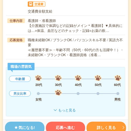
交通費
交通費全額支給
看護師・准看護師
仕事内容
【介護施設で体調などの記録がメイン＊看護師】▼具体的に
は…○体温、血圧などのチェック・記録○お薬の飲…
職種未経験OK / ブランクOK / パソコンスキル不要 / 英語力不
応募資格
要
≪履歴書不要≫・年齢不問（50代・60代の方も活躍中！）・
未経験OK・ブランクOK・看護師資格（准看…
職場の雰囲気
年齢層
20代
30代
40代
50代
60代
男女比率
女性
男性
もっと見る
気になる!
応募へ進む
詳しく見る