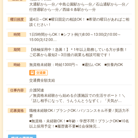
大通駅から---分／中島公園駅から---分／石山通駅から---分／
行啓通駅から---分／西線６条駅から---分
週4日～OK ■曜日固定の相談OK！ ■希望の曜日があればご相
曜日頻度
談ください！
1日5時間からOK！■シフト例(1)8:00～13:00(2)10:00～
時間
15:00(3)12:00…
【積極採用中！急募！】＊1年以上勤務している方が多数！
期間
ご応募から最短2～3日後の就業も相談可能です！
無資格未経験：時給1300円～ ■週払いOK ■扶養内OK
時給
交通費
交通費全額支給
介護関連
仕事内容
／無資格未経験から始める介護施設での生活サポート！＼
「話し相手になって、うんうんとうなずく」「天気が…
職種未経験OK / ブランクOK / パソコンスキル不要 / 英語力不
応募資格
要
■無資格・未経験OK！■年齢・学歴不問！ブランクOK!■10名
以上採用予定！■履歴書不要■社会保険完…