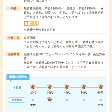
長期でも働けます！
無資格未経験：時給1300円～ 経験者：時給1350円～ ★
時給
日払い／週払い制度あり（月払いも選べます）※稼働開始時
は手続き完了次第のお支払いとなります。
交通費
交通費全額支給※規定有
介護関連
仕事内容
＊在宅勤務はできないけれど、時短も週3日勤務も叶う介護
＊おじいちゃん、おばあちゃんが暮らす施設での生…
職種未経験OK / ブランクOK / パソコンスキル不要 / 英語力不
応募資格
要
無資格・未経験OK年齢不問★10名以上採用予定★履歴書は
不要です▽応募後の流れ1)翌営業日までに担当…
職場の雰囲気
年齢層
20代
30代
40代
50代
60代
男女比率
女性
男性