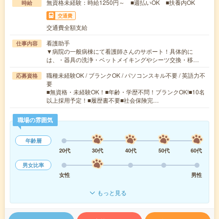
無資格未経験：時給1250円～ ■週払いOK ■扶養内OK
時給
交通費
交通費全額支給
看護助手
仕事内容
▼病院の一般病棟にて看護師さんのサポート！具体的に
は、・器具の洗浄・ベットメイキングやシーツ交換・移…
職種未経験OK / ブランクOK / パソコンスキル不要 / 英語力不
応募資格
要
■無資格・未経験OK！■年齢・学歴不問！ブランクOK!■10名
以上採用予定！■履歴書不要■社会保険完…
職場の雰囲気
年齢層
20代
30代
40代
50代
60代
男女比率
女性
男性
もっと見る