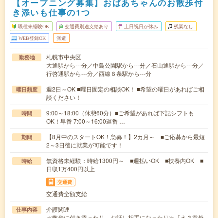
【オープニング募集】おばあちゃんのお散歩付
き添いも仕事の1つ
職種未経験OK
交通費別途支給あり
土日祝日が休み
残業なし
WEB登録OK
派遣
札幌市中央区
勤務地
大通駅から---分／中島公園駅から---分／石山通駅から---分／
行啓通駅から---分／西線６条駅から---分
週2日～OK ■曜日固定の相談OK！ ■希望の曜日があればご相
曜日頻度
談ください！
9:00～18:00（休憩60分）■ご希望があれば下記シフトも
時間
OK！早番 7:00～16:00遅番 …
【8月中のスタートOK！急募！】2カ月～ ■ご応募から最短
期間
2～3日後に就業が可能です！
無資格未経験：時給1300円～ ■週払いOK ■扶養内OK ■
時給
日収1万400円以上
交通費
交通費全額支給
介護関連
仕事内容
≪散歩に付き添ったり、お話し相手になったり≫「え？意外