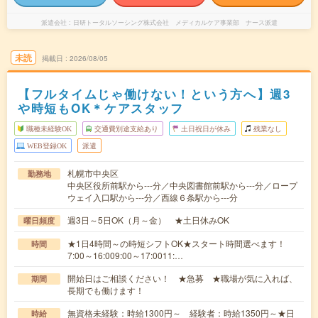
派遣会社
日研トータルソーシング株式会社 メディカルケア事業部 ナース派遣
未読
掲載日
2026/08/05
【フルタイムじゃ働けない！という方へ】週3
や時短もOK＊ケアスタッフ
職種未経験OK
交通費別途支給あり
土日祝日が休み
残業なし
WEB登録OK
派遣
札幌市中央区
勤務地
中央区役所前駅から---分／中央図書館前駅から---分／ロープ
ウェイ入口駅から---分／西線６条駅から---分
週3日～5日OK（月～金） ★土日休みOK
曜日頻度
★1日4時間～の時短シフトOK★スタート時間選べます！
時間
7:00～16:009:00～17:0011:…
開始日はご相談ください！ ★急募 ★職場が気に入れば、
期間
長期でも働けます！
無資格未経験：時給1300円～ 経験者：時給1350円～★日
時給