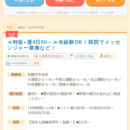
派遣会社
日研トータルソーシング株式会社 メディカルケア事業部 ナース派遣
未読
掲載日
2026/08/08
NEW
≪時短×週4日5h～≫未経験OK！病院でメッセ
ンジャー業務など！
職種未経験OK
交通費別途支給あり
土日祝日が休み
残業なし
WEB登録OK
派遣
札幌市中央区
勤務地
大通駅から---分／中島公園駅から---分／石山通駅から---分／
行啓通駅から---分／西線６条駅から---分
週4日～ ■曜日固定の相談OK！ ■希望の曜日があればご相談
曜日頻度
ください！
1日5時間からOK！■シフト例(1)8:00～13:00(2)10:00～
時間
15:00(3)12:00…
【現在も積極採用中！急募！】■2カ月～
期間