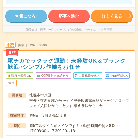
気になる!
応募へ進む
詳しく見る
派遣会社
日研トータルソーシング株式会社 メディカルケア事業部
未読
掲載日
2026/08/06
NEW
駅チカでラクラク通勤！未経験OK＆ブランク
歓迎○シンプル作業をお任せ！
職種未経験OK
交通費別途支給あり
土日祝日が休み
WEB登録OK
派遣
札幌市中央区
勤務地
中央区役所前駅から---分／中央図書館前駅から---分／ロープ
ウェイ入口駅から---分／西線６条駅から---分
週5日 ※派遣先による
曜日頻度
週5フルタイムがメインです！＜勤務時間の例＞8:00～
時間
17:008:30～17:309:00～18:…