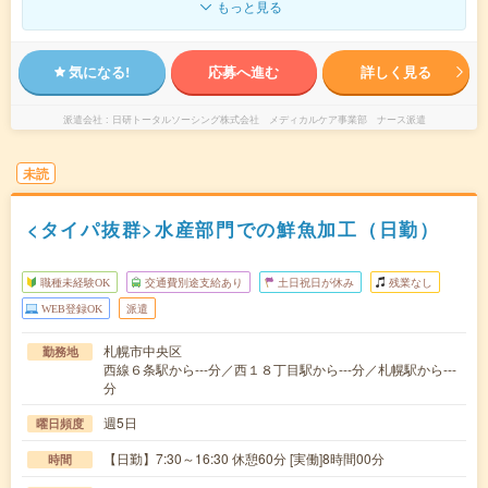
もっと見る
気になる!
応募へ進む
詳しく見る
派遣会社
日研トータルソーシング株式会社 メディカルケア事業部 ナース派遣
未読
<タイパ抜群>水産部門での鮮魚加工（日勤）
職種未経験OK
交通費別途支給あり
土日祝日が休み
残業なし
WEB登録OK
派遣
札幌市中央区
勤務地
西線６条駅から---分／西１８丁目駅から---分／札幌駅から---
分
週5日
曜日頻度
【日勤】7:30～16:30 休憩60分 [実働]8時間00分
時間