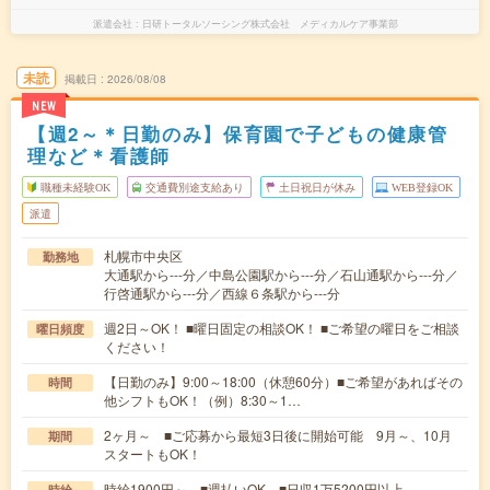
派遣会社
日研トータルソーシング株式会社 メディカルケア事業部
未読
掲載日
2026/08/08
NEW
【週2～＊日勤のみ】保育園で子どもの健康管
理など＊看護師
職種未経験OK
交通費別途支給あり
土日祝日が休み
WEB登録OK
派遣
札幌市中央区
勤務地
大通駅から---分／中島公園駅から---分／石山通駅から---分／
行啓通駅から---分／西線６条駅から---分
週2日～OK！ ■曜日固定の相談OK！ ■ご希望の曜日をご相談
曜日頻度
ください！
【日勤のみ】9:00～18:00（休憩60分）■ご希望があればその
時間
他シフトもOK！（例）8:30～1…
2ヶ月～ ■ご応募から最短3日後に開始可能 9月～、10月
期間
スタートもOK！
時給1900円～ ■週払いOK ■日収1万5200円以上
時給