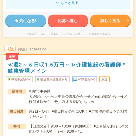
もっと見る
気になる!
応募へ進む
詳しく見る
派遣会社
日研トータルソーシング株式会社 メディカルケア事業部
未読
掲載日
2026/08/06
NEW
≪週2～＆日収1.5万円～≫介護施設の看護師＊
健康管理メイン
職種未経験OK
交通費別途支給あり
WEB登録OK
派遣
札幌市中央区
勤務地
大通駅から---分／中島公園駅から---分／石山通駅から---分／
行啓通駅から---分／西線６条駅から---分
週2日～OK！ ■曜日固定の相談OK！ ■ご希望の曜日をご相談
曜日頻度
ください！
【日勤のみ】9:00～18:00（休憩60分）■ご希望があればその
時間
他シフトもOK！（例）8:30～1…