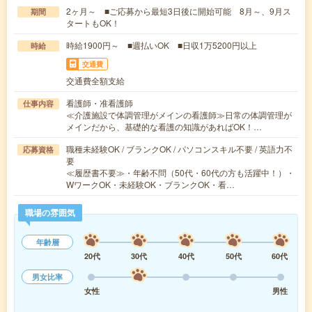
2ヶ月～ ■ご応募から最短3日後に開始可能 8月～、9月ス
期間
タートもOK！
時給1900円～ ■週払いOK ■日収1万5200円以上
時給
交通費
交通費全額支給
看護師・准看護師
仕事内容
≪介護施設で体調管理がメインの看護師≫日常の体調管理が
メインだから、基礎的な看護の知識があればOK！…
職種未経験OK / ブランクOK / パソコンスキル不要 / 英語力不
応募資格
要
≪履歴書不要≫・年齢不問（50代・60代の方も活躍中！）・
WワークOK・未経験OK・ブランクOK・看…
職場の雰囲気
年齢層
20代
30代
40代
50代
60代
男女比率
女性
男性