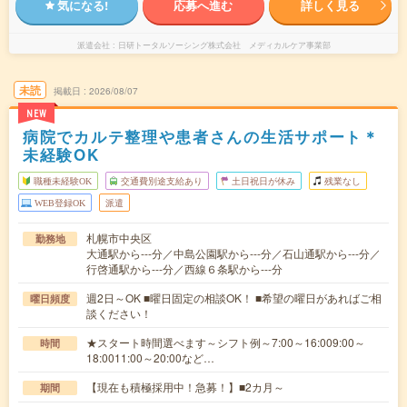
気になる!
応募へ進む
詳しく見る
派遣会社
日研トータルソーシング株式会社 メディカルケア事業部
未読
掲載日
2026/08/07
NEW
病院でカルテ整理や患者さんの生活サポート＊
未経験OK
職種未経験OK
交通費別途支給あり
土日祝日が休み
残業なし
WEB登録OK
派遣
札幌市中央区
勤務地
大通駅から---分／中島公園駅から---分／石山通駅から---分／
行啓通駅から---分／西線６条駅から---分
週2日～OK ■曜日固定の相談OK！ ■希望の曜日があればご相
曜日頻度
談ください！
★スタート時間選べます～シフト例～7:00～16:009:00～
時間
18:0011:00～20:00など…
【現在も積極採用中！急募！】■2カ月～
期間