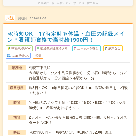
派遣会社
株式会社テクノ・サービス 採用担当
未読
掲載日
2026/08/05
≪時短OK！17時定時≫体温・血圧の記録メイ
ン＊看護師資格で高時給1900円！
職種未経験OK
交通費別途支給あり
土日祝日が休み
残業なし
WEB登録OK
派遣
札幌市中央区
勤務地
大通駅から---分／中島公園駅から---分／石山通駅から---分／
行啓通駅から---分／西線６条駅から---分
週3日～OK！ ■曜日固定の相談OK！ ■ご希望の曜日をご相談
曜日頻度
ください！
＼日勤のみ／シフト例・10:00～15:00・9:00～17:00（休憩
時間
60分）■ご希望があればその…
2ヶ月～ ■ご応募から最短3日後に開始可能 8月～、9月ス
期間
タートもOK！
時給1900円～ ■週払いOK ■日収1万5200円以上
時給