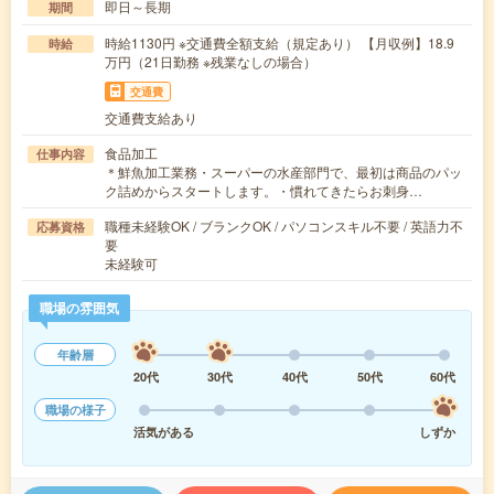
即日～長期
期間
時給1130円 ※交通費全額支給（規定あり） 【月収例】18.9
時給
万円（21日勤務 ※残業なしの場合）
交通費
交通費支給あり
食品加工
仕事内容
＊鮮魚加工業務・スーパーの水産部門で、最初は商品のパッ
ク詰めからスタートします。・慣れてきたらお刺身…
職種未経験OK / ブランクOK / パソコンスキル不要 / 英語力不
応募資格
要
未経験可
職場の雰囲気
年齢層
20代
30代
40代
50代
60代
職場の様子
活気がある
しずか