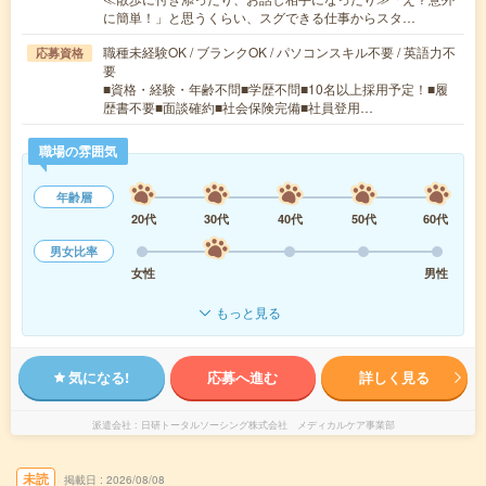
に簡単！」と思うくらい、スグできる仕事からスタ…
職種未経験OK / ブランクOK / パソコンスキル不要 / 英語力不
応募資格
要
■資格・経験・年齢不問■学歴不問■10名以上採用予定！■履
歴書不要■面談確約■社会保険完備■社員登用…
職場の雰囲気
年齢層
20代
30代
40代
50代
60代
男女比率
女性
男性
もっと見る
気になる!
応募へ進む
詳しく見る
派遣会社
日研トータルソーシング株式会社 メディカルケア事業部
未読
掲載日
2026/08/08