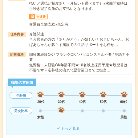
払い／週払い制度あり（月払いも選べます）※稼働開始時は
手続き完了次第のお支払いとなります。
交通費
交通費全額支給※規定有
介護関連
仕事内容
＊入居者の方の「ありがとう」が嬉しい＊おじいちゃん、お
ばあちゃんが暮らす施設での生活サポートをお任せ…
職種未経験OK / ブランクOK / パソコンスキル不要 / 英語力不
応募資格
要
無資格・未経験OK年齢不問★10名以上採用予定★履歴書は
不要です▽応募後の流れ1)翌営業日までに担当…
職場の雰囲気
年齢層
20代
30代
40代
50代
60代
男女比率
女性
男性
もっと見る