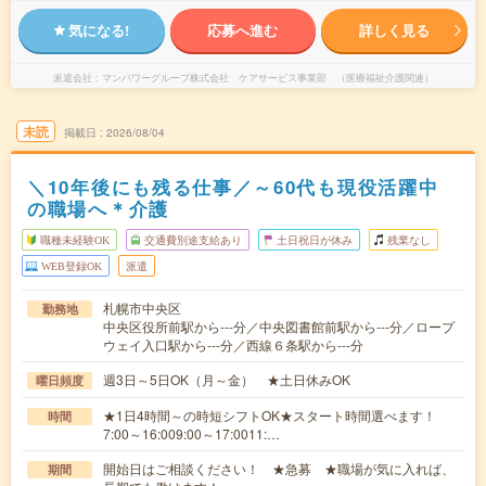
気になる!
応募へ進む
詳しく見る
派遣会社
マンパワーグループ株式会社 ケアサービス事業部 （医療福祉介護関連）
未読
掲載日
2026/08/04
＼10年後にも残る仕事／～60代も現役活躍中
の職場へ＊介護
職種未経験OK
交通費別途支給あり
土日祝日が休み
残業なし
WEB登録OK
派遣
札幌市中央区
勤務地
中央区役所前駅から---分／中央図書館前駅から---分／ロープ
ウェイ入口駅から---分／西線６条駅から---分
週3日～5日OK（月～金） ★土日休みOK
曜日頻度
★1日4時間～の時短シフトOK★スタート時間選べます！
時間
7:00～16:009:00～17:0011:…
開始日はご相談ください！ ★急募 ★職場が気に入れば、
期間