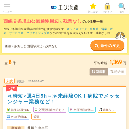
メニュー
気になる!
ログイン
検索
西線９条旭山公園通駅周辺
×
残業なし
のお仕事一覧
西線９条旭山公園通駅の派遣のお仕事情報です。
オフィスワーク・事務系
、
営業・販
売・サービス系
、
クリエイティブ系
などのお仕事を取り揃えています。残業なしの条
件の他に、
交通費別途支給あり
、
職種未経験OK
、
友だちと一緒の応募OK
などのこだ
わり条件も取り揃えています。
条件の変更
西線９条旭山公園通駅周辺 / 残業なし
8
1,369
全
件
平均時給:
円
時給順
新着順
未読
掲載日
2026/08/07
NEW
≪時短×週4日5h～≫未経験OK！病院でメッセ
ンジャー業務など！
職種未経験OK
交通費別途支給あり
土日祝日が休み
残業なし
WEB登録OK
派遣
札幌市中央区
勤務地