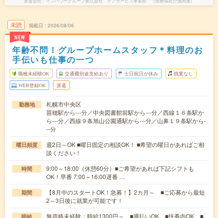
派遣会社
マンパワーグループ株式会社 ケアサービス事業部 （医療福祉介護関連）
未読
掲載日
2026/08/06
NEW
年齢不問！グループホームスタッフ＊料理のお
手伝いも仕事の一つ
職種未経験OK
交通費別途支給あり
土日祝日が休み
残業なし
WEB登録OK
派遣
札幌市中央区
勤務地
苗穂駅から---分／中央図書館前駅から---分／西線１６条駅か
ら---分／西線９条旭山公園通駅から---分／山鼻１９条駅から-
--分
週2日～OK ■曜日固定の相談OK！ ■希望の曜日があればご相
曜日頻度
談ください！
9:00～18:00（休憩60分）■ご希望があれば下記シフトも
時間
OK！早番 7:00～16:00遅番 …
【8月中のスタートOK！急募！】2カ月～ ■ご応募から最短
期間
2～3日後に就業が可能です！
無資格未経験：時給1300円～ ■週払いOK ■扶養内OK ■
時給