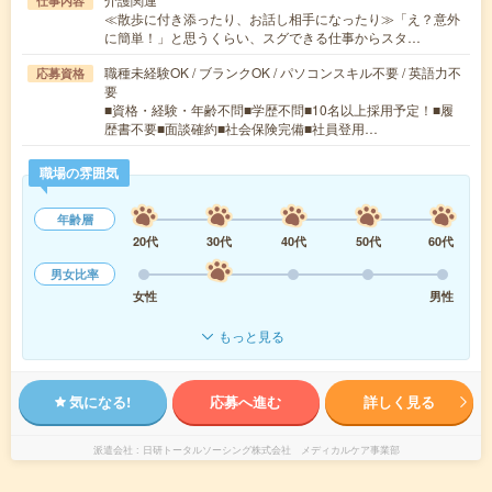
仕事内容
≪散歩に付き添ったり、お話し相手になったり≫「え？意外
に簡単！」と思うくらい、スグできる仕事からスタ…
職種未経験OK / ブランクOK / パソコンスキル不要 / 英語力不
応募資格
要
■資格・経験・年齢不問■学歴不問■10名以上採用予定！■履
歴書不要■面談確約■社会保険完備■社員登用…
職場の雰囲気
年齢層
20代
30代
40代
50代
60代
男女比率
女性
男性
もっと見る
気になる!
応募へ進む
詳しく見る
派遣会社
日研トータルソーシング株式会社 メディカルケア事業部