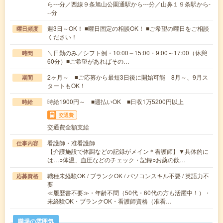
ら---分／西線９条旭山公園通駅から---分／山鼻１９条駅から-
--分
週3日～OK！ ■曜日固定の相談OK！ ■ご希望の曜日をご相談
曜日頻度
ください！
＼日勤のみ／シフト例・10:00～15:00・9:00～17:00（休憩
時間
60分）■ご希望があればその…
2ヶ月～ ■ご応募から最短3日後に開始可能 8月～、9月ス
期間
タートもOK！
時給1900円～ ■週払いOK ■日収1万5200円以上
時給
交通費
交通費全額支給
看護師・准看護師
仕事内容
【介護施設で体調などの記録がメイン＊看護師】▼具体的に
は…○体温、血圧などのチェック・記録○お薬の飲…
職種未経験OK / ブランクOK / パソコンスキル不要 / 英語力不
応募資格
要
≪履歴書不要≫・年齢不問（50代・60代の方も活躍中！）・
未経験OK・ブランクOK・看護師資格（准看…
職場の雰囲気