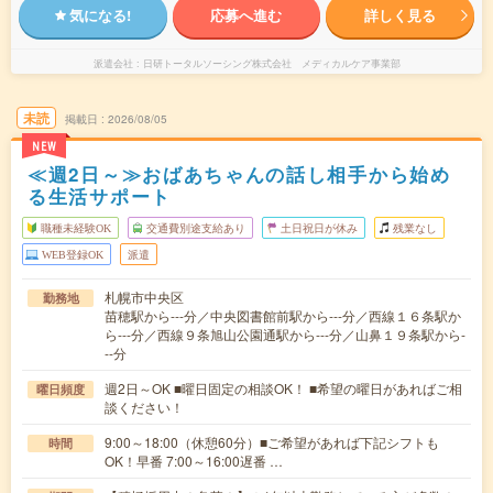
気になる!
応募へ進む
詳しく見る
派遣会社
日研トータルソーシング株式会社 メディカルケア事業部
未読
掲載日
2026/08/05
NEW
≪週2日～≫おばあちゃんの話し相手から始め
る生活サポート
職種未経験OK
交通費別途支給あり
土日祝日が休み
残業なし
WEB登録OK
派遣
札幌市中央区
勤務地
苗穂駅から---分／中央図書館前駅から---分／西線１６条駅か
ら---分／西線９条旭山公園通駅から---分／山鼻１９条駅から-
--分
週2日～OK ■曜日固定の相談OK！ ■希望の曜日があればご相
曜日頻度
談ください！
9:00～18:00（休憩60分）■ご希望があれば下記シフトも
時間
OK！早番 7:00～16:00遅番 …