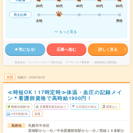
20代
30代
40代
50代
60代
男女比率
女性
男性
もっと見る
気になる!
応募へ進む
詳しく見る
派遣会社
マンパワーグループ株式会社 ケアサービス事業部 （医療福祉介護関連）
未読
掲載日
2026/08/02
≪時短OK！17時定時≫体温・血圧の記録メイ
ン＊看護師資格で高時給1900円！
職種未経験OK
交通費別途支給あり
土日祝日が休み
残業なし
WEB登録OK
派遣
札幌市中央区
勤務地
苗穂駅から---分／中央図書館前駅から---分／西線１６条駅か