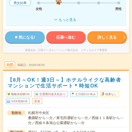
男女比率
女性
男性
もっと見る
気になる!
応募へ進む
詳しく見る
派遣会社
日研トータルソーシング株式会社 メディカルケア事業部
未読
掲載日
2026/08/03
【8月～OK！週3日～】ホテルライクな高齢者
マンションで生活サポート＊時短OK
職種未経験OK
交通費別途支給あり
土日祝日が休み
残業なし
WEB登録OK
派遣
札幌市中央区
勤務地
桑園駅から---分／東屯田通駅から---分／西線１１条駅から---
分／西線９条旭山公園通駅から---分
週3日～5日OK（月～金） ★土日休みOK