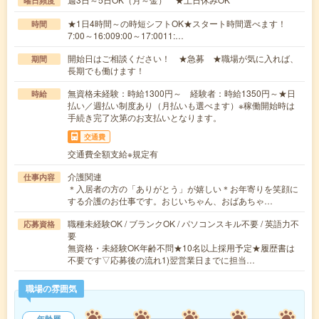
曜日頻度
★1日4時間～の時短シフトOK★スタート時間選べます！
時間
7:00～16:009:00～17:0011:…
開始日はご相談ください！ ★急募 ★職場が気に入れば、
期間
長期でも働けます！
無資格未経験：時給1300円～ 経験者：時給1350円～★日
時給
払い／週払い制度あり（月払いも選べます）※稼働開始時は
手続き完了次第のお支払いとなります。
交通費
交通費全額支給※規定有
介護関連
仕事内容
＊入居者の方の「ありがとう」が嬉しい＊お年寄りを笑顔に
する介護のお仕事です。おじいちゃん、おばあちゃ…
職種未経験OK / ブランクOK / パソコンスキル不要 / 英語力不
応募資格
要
無資格・未経験OK年齢不問★10名以上採用予定★履歴書は
不要です▽応募後の流れ1)翌営業日までに担当…
職場の雰囲気
年齢層