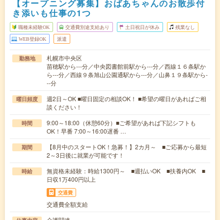
【オープニング募集】おばあちゃんのお散歩付
き添いも仕事の1つ
職種未経験OK
交通費別途支給あり
土日祝日が休み
残業なし
WEB登録OK
派遣
札幌市中央区
勤務地
苗穂駅から---分／中央図書館前駅から---分／西線１６条駅か
ら---分／西線９条旭山公園通駅から---分／山鼻１９条駅から-
--分
週2日～OK ■曜日固定の相談OK！ ■希望の曜日があればご相
曜日頻度
談ください！
9:00～18:00（休憩60分）■ご希望があれば下記シフトも
時間
OK！早番 7:00～16:00遅番 …
【8月中のスタートOK！急募！】2カ月～ ■ご応募から最短
期間
2～3日後に就業が可能です！
無資格未経験：時給1300円～ ■週払いOK ■扶養内OK ■
時給
日収1万400円以上
交通費
交通費全額支給
介護関連