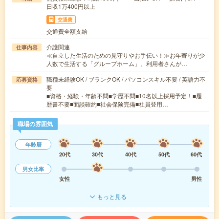
日収1万400円以上
交通費
交通費全額支給
介護関連
仕事内容
≪自立した生活のための見守りやお手伝い！≫お年寄りが少
人数で生活する「グループホーム」。利用者さんが…
職種未経験OK / ブランクOK / パソコンスキル不要 / 英語力不
応募資格
要
■資格・経験・年齢不問■学歴不問■10名以上採用予定！■履
歴書不要■面談確約■社会保険完備■社員登用…
職場の雰囲気
年齢層
20代
30代
40代
50代
60代
男女比率
女性
男性
もっと見る