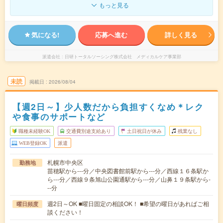
もっと見る
気になる!
応募へ進む
詳しく見る
派遣会社
日研トータルソーシング株式会社 メディカルケア事業部
未読
掲載日
2026/08/04
【週2日～】少人数だから負担すくなめ＊レク
や食事のサポートなど
職種未経験OK
交通費別途支給あり
土日祝日が休み
残業なし
WEB登録OK
派遣
札幌市中央区
勤務地
苗穂駅から---分／中央図書館前駅から---分／西線１６条駅か
ら---分／西線９条旭山公園通駅から---分／山鼻１９条駅から-
--分
週2日～OK ■曜日固定の相談OK！ ■希望の曜日があればご相
曜日頻度
談ください！