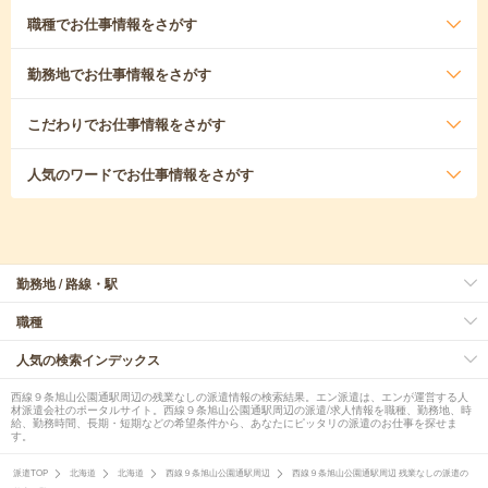
職種
でお仕事情報をさがす
勤務地
でお仕事情報をさがす
こだわり
でお仕事情報をさがす
人気のワード
でお仕事情報をさがす
勤務地 / 路線・駅
職種
人気の検索インデックス
西線９条旭山公園通駅周辺の残業なしの派遣情報の検索結果。エン派遣は、エンが運営する人
材派遣会社のポータルサイト。西線９条旭山公園通駅周辺の派遣/求人情報を職種、勤務地、時
給、勤務時間、長期・短期などの希望条件から、あなたにピッタリの派遣のお仕事を探せま
す。
派遣TOP
北海道
北海道
西線９条旭山公園通駅周辺
西線９条旭山公園通駅周辺 残業なしの派遣の