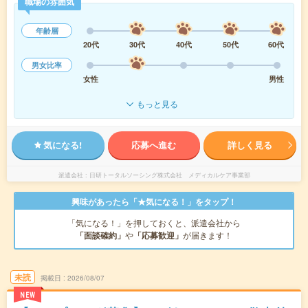
職場の雰囲気
年齢層
20代
30代
40代
50代
60代
男女比率
女性
男性
もっと見る
気になる!
応募へ進む
詳しく見る
派遣会社
日研トータルソーシング株式会社 メディカルケア事業部
興味があったら「★気になる！」をタップ！
「気になる！」を押しておくと、派遣会社から
「面談確約」
や
「応募歓迎」
が届きます！
未読
掲載日
2026/08/07
NEW