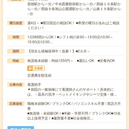
苗穂駅から---分／中央図書館前駅から---分／西線１６条駅か
ら---分／西線９条旭山公園通駅から---分／山鼻１９条駅から-
--分
週4日～ ■曜日固定の相談OK！ ■希望の曜日があればご相談
曜日頻度
ください！
1日5時間からOK！■シフト例(1)8:00～13:00(2)10:00～
時間
15:00(3)12:00…
【現在も積極採用中！急募！】■2カ月～
期間
無資格未経験：時給1250円～ ■週払いOK ■扶養内OK
時給
交通費
交通費全額支給
看護助手
仕事内容
▼病院の一般病棟にて看護師さんのサポート！具体的に
は、・器具の洗浄・ベットメイキングやシーツ交換・移…
職種未経験OK / ブランクOK / パソコンスキル不要 / 英語力不
応募資格
要
■無資格・未経験OK！■年齢・学歴不問！ブランクOK!■10名
以上採用予定！■履歴書不要■社会保険完…