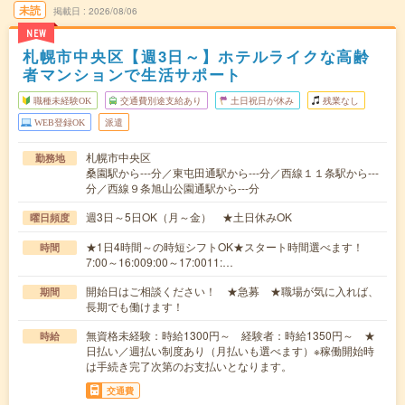
未読
掲載日
2026/08/06
NEW
札幌市中央区【週3日～】ホテルライクな高齢
者マンションで生活サポート
職種未経験OK
交通費別途支給あり
土日祝日が休み
残業なし
WEB登録OK
派遣
札幌市中央区
勤務地
桑園駅から---分／東屯田通駅から---分／西線１１条駅から---
分／西線９条旭山公園通駅から---分
週3日～5日OK（月～金） ★土日休みOK
曜日頻度
★1日4時間～の時短シフトOK★スタート時間選べます！
時間
7:00～16:009:00～17:0011:…
開始日はご相談ください！ ★急募 ★職場が気に入れば、
期間
長期でも働けます！
無資格未経験：時給1300円～ 経験者：時給1350円～ ★
時給
日払い／週払い制度あり（月払いも選べます）※稼働開始時
は手続き完了次第のお支払いとなります。
交通費