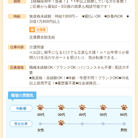
【積極採用中！急募！】＊1年以上勤務している方が多数！
期間
ご応募から最短2～3日後の就業も相談可能です！
無資格未経験：時給1300円～ ■週払いOK ■扶養内OK ■
時給
日収1万400円以上
交通費
交通費全額支給
介護関連
仕事内容
≪お話し相手になるだけでも立派な介護！≫＊お年寄りが昼
間だけ生活のサポートを受けたり、気分転換できる…
職種未経験OK / ブランクOK / パソコンスキル不要 / 英語力不
応募資格
要
■無資格・未経験OK！■年齢・学歴不問！ブランクOK!■10名
以上採用予定！■履歴書不要■社会保険完…
職場の雰囲気
年齢層
20代
30代
40代
50代
60代
男女比率
女性
男性