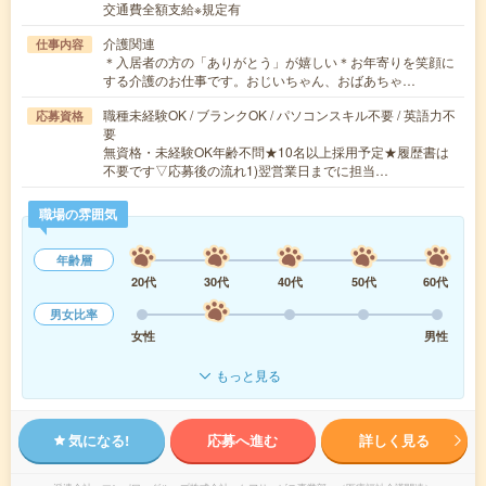
交通費全額支給※規定有
介護関連
仕事内容
＊入居者の方の「ありがとう」が嬉しい＊お年寄りを笑顔に
する介護のお仕事です。おじいちゃん、おばあちゃ…
職種未経験OK / ブランクOK / パソコンスキル不要 / 英語力不
応募資格
要
無資格・未経験OK年齢不問★10名以上採用予定★履歴書は
不要です▽応募後の流れ1)翌営業日までに担当…
職場の雰囲気
年齢層
20代
30代
40代
50代
60代
男女比率
女性
男性
もっと見る
気になる!
応募へ進む
詳しく見る