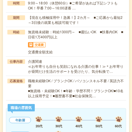
9:00～18:00（休憩60分）■ご希望があれば下記シフトも
時間
OK！早番 7:00～16:00遅番 …
【現在も積極採用中！急募！】2カ月～ ■ご応募から最短2
期間
～3日後の就業も相談可能です！
無資格未経験：時給1300円～ ■週払いOK ■扶養内OK ■
時給
日収1万400円以上
交通費
交通費全額支給
介護関連
仕事内容
≪お年寄りも自分も笑顔になれる介護の仕事！≫＊お年寄り
が昼間だけ生活のサポートを受けたり、気分転換で…
職種未経験OK / ブランクOK / パソコンスキル不要 / 英語力不
応募資格
要
■無資格・未経験OK！■年齢・学歴不問！ブランクOK!■10名
以上採用予定！■履歴書不要■社会保険完…
職場の雰囲気
年齢層
20代
30代
40代
50代
60代