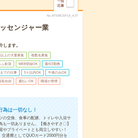
一括
応募
No.NTSMCSP16_KJT
メッセンジャー業
介します。
名以上の大量募集
複数名募集
ゅふ歓迎
WEB登録OK
週4日勤務
前までの仕事
5ｈ以内OK
午後のみOK
服装自由
週払いOK
職場が禁煙
行為は一切なし！
ツの交換、食事の配膳、トイレや入浴サ
為も一切ありません。【働きやすさ〇】
家庭やプライベートとも両立しやすい！
交通費としてQUOカード2000円分を