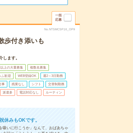
一括
応募
No.NTSMCSP16_OP9
散歩付き添いも
介します。
名以上の大量募集
複数名募集
ゅふ歓迎
WEB登録OK
週2～3日勤務
仕事
残業なし
シフト
交替制勤務
派遣多
電話対応なし
ルーティン
日祝休みもOKです。
を吸いに行こうか」なんて、おばあちゃ