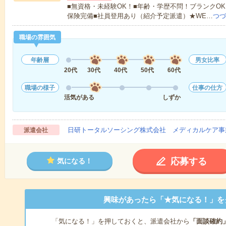
■無資格・未経験OK！■年齢・学歴不問！ブランクOK
保険完備■社員登用あり（紹介予定派遣）★WE…
つづ
職場の雰囲気
年齢層
男女比率
20代
30代
40代
50代
60代
職場の様子
仕事の仕方
活気がある
しずか
日研トータルソーシング株式会社 メディカルケア事
派遣会社
応募する
気になる！
興味があったら「★気になる！」を
「気になる！」を押しておくと、派遣会社から
「面談確約