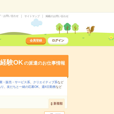
プ・お問い合わせ
サイトマップ
掲載のお問い合わせ
会員登録
ログイン
経験OK
の派遣のお仕事情報
業・販売・サービス系
、
クリエイティブ系
など
あり
、
友だちと一緒の応募OK
、
週4日勤務
など
新着順