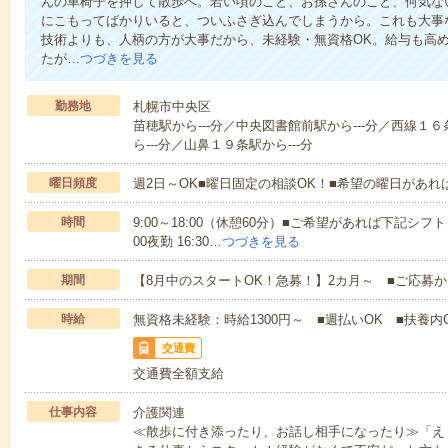
んの車椅子を押して散歩へ。若い頃のこと、お孫さんのこと、何気な
にこもってばかりいると、ついふさぎ込んでしまうから。これも大事
技術よりも、人柄の方が大事だから、未経験・無資格OK。給与も高
たが…
つづきを見る
勤務地
札幌市中央区
苗穂駅から---分／中央図書館前駅から---分／西線１
ら---分／山鼻１９条駅から---分
曜日頻度
週2日～OK■曜日固定の相談OK！■希望の曜日があ
時間
9:00～18:00（休憩60分）■ご希望があれば下記シフトもOK
00夜勤 16:30…
つづきを見る
期間
【8月中のスタートOK！急募！】2カ月～ ■ご応募
時給
無資格未経験：時給1300円～ ■週払いOK ■扶養内O
交通費
交通費全額支給
仕事内容
介護関連
≪散歩に付き添ったり、お話し相手になったり≫「え