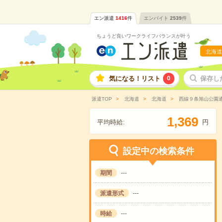
エン派遣
1416
件
エンバイト
2539
件
ちょうど良いワークライフバランスが叶う
北海道
気になる！リスト
0
保存し
派遣TOP
北海道
北海道
西線９条旭山公園
,
1
3
6
9
平均時給:
円
設定中の検索条件
期間
---
派遣形式
---
時給
---