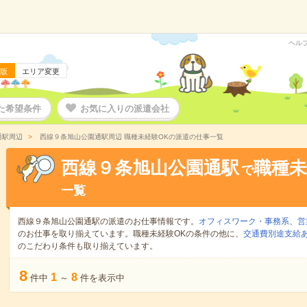
ヘル
版
エリア変更
た希望条件
お気に入りの派遣会社
通駅周辺
西線９条旭山公園通駅周辺 職種未経験OKの派遣の仕事一覧
西線９条旭山公園通駅
職種未
で
一覧
西線９条旭山公園通駅の派遣のお仕事情報です。
オフィスワーク・事務系
、
営
のお仕事を取り揃えています。職種未経験OKの条件の他に、
交通費別途支給
のこだわり条件も取り揃えています。
8
1
8
件中
～
件を表示中