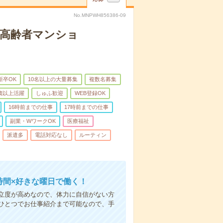
No.MNPWH856386-09
な高齢者マンショ
新卒OK
10名以上の大量募集
複数名募集
0歳以上活躍
しゅふ歓迎
WEB登録OK
16時前までの仕事
17時前までの仕事
副業・WワークOK
医療福祉
派遣多
電話対応なし
ルーティン
時間×好きな曜日で働く！
立度が高めなので、体力に自信がない方
ひとつでお仕事紹介まで可能なので、手