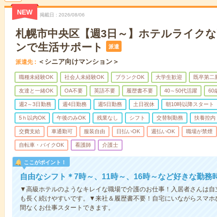
NEW
掲載日
2026/08/06
札幌市中央区【週3日～】ホテルライク
ンで生活サポート
派遣
＜シニア向けマンション＞
派遣先
職種未経験OK
社会人未経験OK
ブランクOK
大学生歓迎
既卒第二
友達と一緒OK
OA不要
英語不要
履歴書不要
40～50代活躍
6
週2～3日勤務
週4日勤務
週5日勤務
土日祝休
朝10時以降スタート
5ｈ以内OK
午後のみOK
残業なし
シフト
交替制勤務
扶養控内
交費支給
車通勤可
服装自由
日払いOK
週払いOK
職場が禁煙
自転車・バイクOK
看護師
介護士
ここがポイント！
自由なシフト＊7時～、11時～、16時～など好きな勤務
▼高級ホテルのようなキレイな職場で介護のお仕事！入居者さんは自
も長く続けやすいです。▼来社＆履歴書不要！自宅にいながらスマホ
間なくお仕事スタートできます。