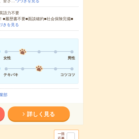
、皆さ…
つづきを見る
 英語力不要
！■履歴書不要■面談確約■社会保険完備■
づきを見る
女性
男性
テキパキ
コツコツ
業部
詳しく見る
一括
応募