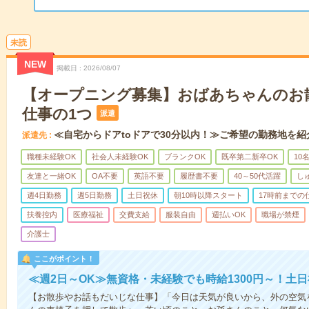
未読
NEW
掲載日
2026/08/07
【オープニング募集】おばあちゃんのお
仕事の1つ
派遣
≪自宅からドアtoドアで30分以内！≫ご希望の勤務地を紹
派遣先
職種未経験OK
社会人未経験OK
ブランクOK
既卒第二新卒OK
10
友達と一緒OK
OA不要
英語不要
履歴書不要
40～50代活躍
し
週4日勤務
週5日勤務
土日祝休
朝10時以降スタート
17時前までの
扶養控内
医療福祉
交費支給
服装自由
週払いOK
職場が禁煙
介護士
ここがポイント！
≪週2日～OK≫無資格・未経験でも時給1300円～！土
【お散歩やお話もだいじな仕事】「今日は天気が良いから、外の空気