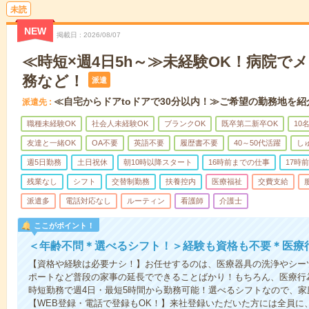
未読
NEW
掲載日
2026/08/07
≪時短×週4日5h～≫未経験OK！病院で
務など！
派遣
≪自宅からドアtoドアで30分以内！≫ご希望の勤務地を紹
派遣先
職種未経験OK
社会人未経験OK
ブランクOK
既卒第二新卒OK
10
友達と一緒OK
OA不要
英語不要
履歴書不要
40～50代活躍
し
週5日勤務
土日祝休
朝10時以降スタート
16時前までの仕事
17時
残業なし
シフト
交替制勤務
扶養控内
医療福祉
交費支給
派遣多
電話対応なし
ルーティン
看護師
介護士
ここがポイント！
＜年齢不問＊選べるシフト！＞経験も資格も不要＊医療
【資格や経験は必要ナシ！】お任せするのは、医療器具の洗浄やシー
ポートなど普段の家事の延長でできることばかり！もちろん、医療行
時短勤務で週4日・最短5時間から勤務可能！選べるシフトなので、
【WEB登録・電話で登録もOK！】来社登録いただいた方には全員に、