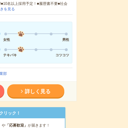
!■10名以上採用予定！■履歴書不要■社会
きを見る
女性
男性
テキパキ
コツコツ
業部
詳しく見る
クリック！
」
や
「応募歓迎」
が届きます！