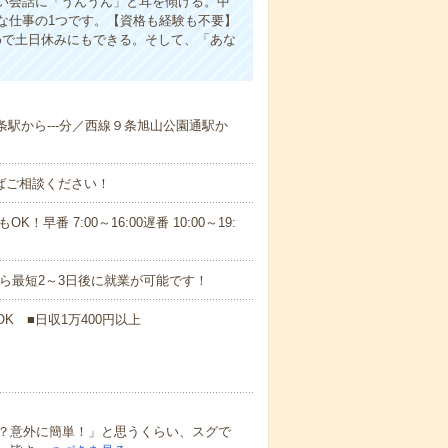
い会話に「うんうん」と耳を傾ける。中
な仕事の1つです。【資格も経験も不要】
めで土日休みにもできる。そして、「あな
６条駅から---分／西線９条旭山公園通駅か
ればご相談ください！
！早番 7:00～16:00遅番 10:00～19:
から最短2～3日後に就業が可能です！
K ■日収1万400円以上
？意外に簡単！」と思うくらい、スグで