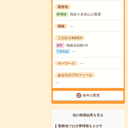
勤務地
西線９条旭山公園通
駅/路線
職種
---
こだわりINDEX
職種未経験OK
絶対
---
できれば
キーワード
---
あなたのプロフィール
---
条件の変更
他の検索結果を見る
勤務地でお仕事情報をさがす