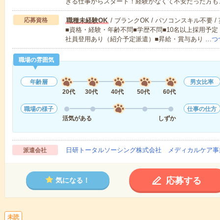
きる仕事からスタート！経験がなくて不安だった方も
応募資格
職種未経験OK
/ ブランクOK / パソコンスキル不要 /
■資格・経験・年齢不問■学歴不問■10名以上採用予定
社員登用あり（紹介予定派遣）■昇給・賞与あり …
つ
職場の雰囲気
年齢層
男女比率
20代
30代
40代
50代
60代
職場の様子
仕事の仕方
活気がある
しずか
日研トータルソーシング株式会社 メディカルケア事
派遣会社
応募する
気になる！
未読