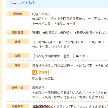
プ…
つづきを見る
勤務地
札幌市中央区
苗穂駅から---分／中央図書館前駅から---分／西線１
ら---分／山鼻１９条駅から---分
曜日頻度
週4日～■曜日固定の相談OK！■希望の曜日があれば
時間
1日5時間からOK！■シフト例(1)8:00～13:00(2)10:00～
校に行く間…
つづきを見る
期間
【現在も積極採用中！急募！】■2カ月～
時給
無資格未経験：時給1250円～ ■週払いOK ■扶養内
交通費
交通費全額支給
仕事内容
看護助手
▼病院の一般病棟にて看護師さんのサポート！具体的
やシーツ交換・移動の付き添い・食事の配膳や下膳・
応募資格
職種未経験OK
/ ブランクOK / パソコンスキル不要 /