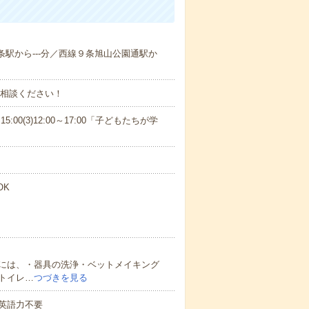
６条駅から---分／西線９条旭山公園通駅か
ご相談ください！
15:00(3)12:00～17:00「子どもたちが学
OK
には、・器具の洗浄・ベットメイキング
トイレ…
つづきを見る
 英語力不要