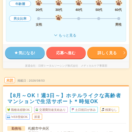
年齢層
20代
30代
40代
50代
60代
男女比率
女性
男性
もっと見る
気になる!
応募へ進む
詳しく見る
派遣会社
日研トータルソーシング株式会社 メディカルケア事業部
未読
掲載日
2026/08/03
【8月～OK！週3日～】ホテルライクな高齢者
マンションで生活サポート＊時短OK
職種未経験OK
交通費別途支給あり
土日祝日が休み
残業なし
WEB登録OK
派遣
札幌市中央区
勤務地