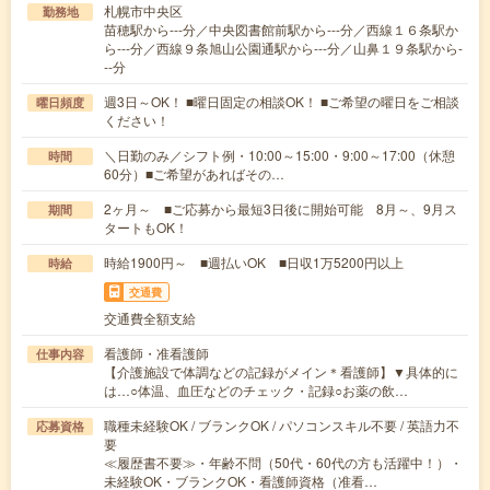
札幌市中央区
勤務地
苗穂駅から---分／中央図書館前駅から---分／西線１６条駅か
ら---分／西線９条旭山公園通駅から---分／山鼻１９条駅から-
--分
週3日～OK！ ■曜日固定の相談OK！ ■ご希望の曜日をご相談
曜日頻度
ください！
＼日勤のみ／シフト例・10:00～15:00・9:00～17:00（休憩
時間
60分）■ご希望があればその…
2ヶ月～ ■ご応募から最短3日後に開始可能 8月～、9月ス
期間
タートもOK！
時給1900円～ ■週払いOK ■日収1万5200円以上
時給
交通費
交通費全額支給
看護師・准看護師
仕事内容
【介護施設で体調などの記録がメイン＊看護師】▼具体的に
は…○体温、血圧などのチェック・記録○お薬の飲…
職種未経験OK / ブランクOK / パソコンスキル不要 / 英語力不
応募資格
要
≪履歴書不要≫・年齢不問（50代・60代の方も活躍中！）・
未経験OK・ブランクOK・看護師資格（准看…