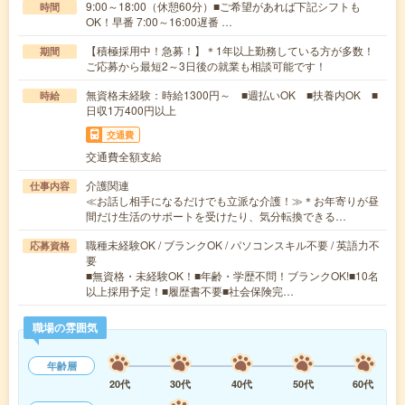
9:00～18:00（休憩60分）■ご希望があれば下記シフトも
時間
OK！早番 7:00～16:00遅番 …
【積極採用中！急募！】＊1年以上勤務している方が多数！
期間
ご応募から最短2～3日後の就業も相談可能です！
無資格未経験：時給1300円～ ■週払いOK ■扶養内OK ■
時給
日収1万400円以上
交通費
交通費全額支給
介護関連
仕事内容
≪お話し相手になるだけでも立派な介護！≫＊お年寄りが昼
間だけ生活のサポートを受けたり、気分転換できる…
職種未経験OK / ブランクOK / パソコンスキル不要 / 英語力不
応募資格
要
■無資格・未経験OK！■年齢・学歴不問！ブランクOK!■10名
以上採用予定！■履歴書不要■社会保険完…
職場の雰囲気
年齢層
20代
30代
40代
50代
60代