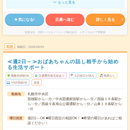
もっと見る
気になる!
応募へ進む
詳しく見る
派遣会社
日研トータルソーシング株式会社 メディカルケア事業部
未読
掲載日
2026/08/05
≪週2日～≫おばあちゃんの話し相手から始め
る生活サポート
職種未経験OK
交通費別途支給あり
土日祝日が休み
残業なし
WEB登録OK
派遣
札幌市中央区
勤務地
苗穂駅から---分／中央図書館前駅から---分／西線１６条駅か
ら---分／西線９条旭山公園通駅から---分／山鼻１９条駅から-
--分
週2日～OK ■曜日固定の相談OK！ ■希望の曜日があればご相
曜日頻度
談ください！