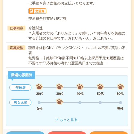
は手続き完了次第のお支払いとなります。
交通費
交通費全額支給※規定有
介護関連
仕事内容
＊入居者の方の「ありがとう」が嬉しい＊お年寄りを笑顔に
する介護のお仕事です。おじいちゃん、おばあちゃ…
職種未経験OK / ブランクOK / パソコンスキル不要 / 英語力不
応募資格
要
無資格・未経験OK年齢不問★10名以上採用予定★履歴書は
不要です▽応募後の流れ1)翌営業日までに担当…
職場の雰囲気
年齢層
20代
30代
40代
50代
60代
男女比率
女性
男性
もっと見る