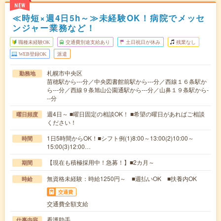
NEW
≪時短×週4日5h～≫未経験OK！病院でメッセ
ンジャー業務など！
職種未経験OK
交通費別途支給あり
土日祝日が休み
残業なし
WEB登録OK
派遣
札幌市中央区
勤務地
苗穂駅から---分／中央図書館前駅から---分／西線１６条駅か
ら---分／西線９条旭山公園通駅から---分／山鼻１９条駅から-
--分
週4日～ ■曜日固定の相談OK！ ■希望の曜日があればご相談
曜日頻度
ください！
1日5時間からOK！■シフト例(1)8:00～13:00(2)10:00～
時間
15:00(3)12:00…
【現在も積極採用中！急募！】■2カ月～
期間
無資格未経験：時給1250円～ ■週払いOK ■扶養内OK
時給
交通費
交通費全額支給
看護助手
仕事内容