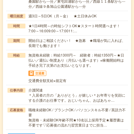
桑園駅から---分／東屯田通駅から---分／西線１１条駅から---
分／西線９条旭山公園通駅から---分
週3日～5日OK（月～金） ★土日休みOK
曜日頻度
★1日4時間～の時短シフトOK★スタート時間選べます！
時間
7:00～16:009:00～17:0011:…
開始日はご相談ください！ ★急募 ★職場が気に入れば、
期間
長期でも働けます！
無資格未経験：時給1300円～ 経験者：時給1350円～★日
時給
払い／週払い制度あり（月払いも選べます）※稼働開始時は
手続き完了次第のお支払いとなります。
交通費
交通費全額支給※規定有
介護関連
仕事内容
＊入居者の方の「ありがとう」が嬉しい＊お年寄りを笑顔に
する介護のお仕事です。おじいちゃん、おばあちゃ…
職種未経験OK / ブランクOK / パソコンスキル不要 / 英語力不
応募資格
要
無資格・未経験OK年齢不問★10名以上採用予定★履歴書は
不要です▽応募後の流れ1)翌営業日までに担当…