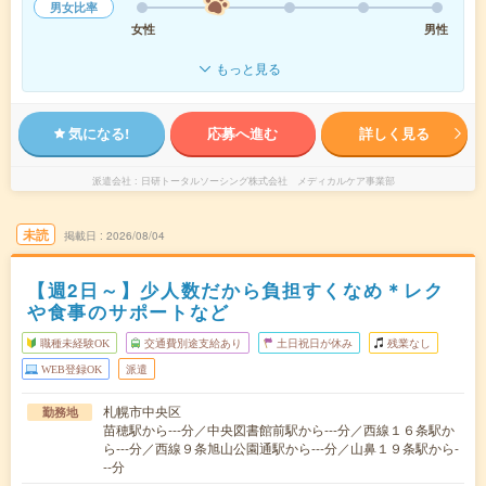
男女比率
女性
男性
もっと見る
気になる!
応募へ進む
詳しく見る
派遣会社
日研トータルソーシング株式会社 メディカルケア事業部
未読
掲載日
2026/08/04
【週2日～】少人数だから負担すくなめ＊レク
や食事のサポートなど
職種未経験OK
交通費別途支給あり
土日祝日が休み
残業なし
WEB登録OK
派遣
札幌市中央区
勤務地
苗穂駅から---分／中央図書館前駅から---分／西線１６条駅か
ら---分／西線９条旭山公園通駅から---分／山鼻１９条駅から-
--分