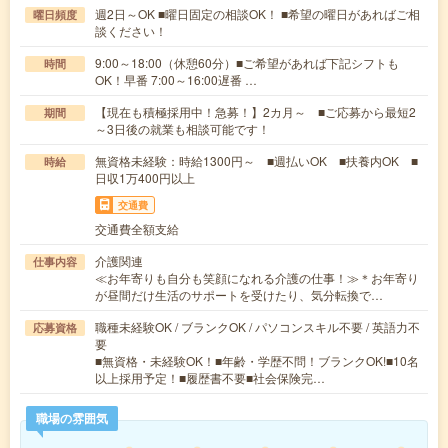
週2日～OK ■曜日固定の相談OK！ ■希望の曜日があればご相
曜日頻度
談ください！
9:00～18:00（休憩60分）■ご希望があれば下記シフトも
時間
OK！早番 7:00～16:00遅番 …
【現在も積極採用中！急募！】2カ月～ ■ご応募から最短2
期間
～3日後の就業も相談可能です！
無資格未経験：時給1300円～ ■週払いOK ■扶養内OK ■
時給
日収1万400円以上
交通費
交通費全額支給
介護関連
仕事内容
≪お年寄りも自分も笑顔になれる介護の仕事！≫＊お年寄り
が昼間だけ生活のサポートを受けたり、気分転換で…
職種未経験OK / ブランクOK / パソコンスキル不要 / 英語力不
応募資格
要
■無資格・未経験OK！■年齢・学歴不問！ブランクOK!■10名
以上採用予定！■履歴書不要■社会保険完…
職場の雰囲気