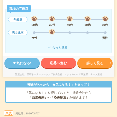
職場の雰囲気
年齢層
20代
30代
40代
50代
60代
男女比率
女性
男性
もっと見る
気になる!
応募へ進む
詳しく見る
派遣会社
日研トータルソーシング株式会社 メディカルケア事業部 ナース派遣
興味があったら「★気になる！」をタップ！
「気になる！」を押しておくと、派遣会社から
「面談確約」
や
「応募歓迎」
が届きます！
未読
掲載日
2026/08/07