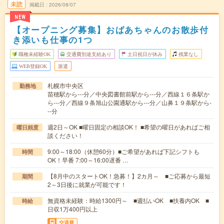
未読
掲載日
2026/08/07
NEW
【オープニング募集】おばあちゃんのお散歩付
き添いも仕事の1つ
職種未経験OK
交通費別途支給あり
土日祝日が休み
残業なし
WEB登録OK
派遣
札幌市中央区
勤務地
苗穂駅から---分／中央図書館前駅から---分／西線１６条駅か
ら---分／西線９条旭山公園通駅から---分／山鼻１９条駅から-
--分
週2日～OK ■曜日固定の相談OK！ ■希望の曜日があればご相
曜日頻度
談ください！
9:00～18:00（休憩60分）■ご希望があれば下記シフトも
時間
OK！早番 7:00～16:00遅番 …
【8月中のスタートOK！急募！】2カ月～ ■ご応募から最短
期間
2～3日後に就業が可能です！
無資格未経験：時給1300円～ ■週払いOK ■扶養内OK ■
時給
日収1万400円以上
交通費