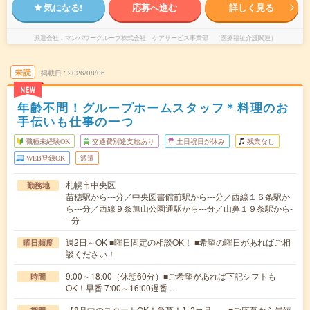
気になる!
応募へ進む
詳しく見る
派遣会社
マンパワーグループ株式会社 ケアサービス事業部 （医療福祉介護関連）
未読
掲載日
2026/08/06
NEW
年齢不問！グループホームスタッフ＊料理のお
手伝いも仕事の一つ
職種未経験OK
交通費別途支給あり
土日祝日が休み
残業なし
WEB登録OK
派遣
札幌市中央区
勤務地
苗穂駅から---分／中央図書館前駅から---分／西線１６条駅か
ら---分／西線９条旭山公園通駅から---分／山鼻１９条駅から-
--分
週2日～OK ■曜日固定の相談OK！ ■希望の曜日があればご相
曜日頻度
談ください！
9:00～18:00（休憩60分）■ご希望があれば下記シフトも
時間
OK！早番 7:00～16:00遅番 …
【8月中のスタートOK！急募！】2カ月～ ■ご応募から最短