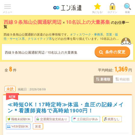
メニュー
気になる!
ログイン
検索
西線９条旭山公園通駅周辺
×
10名以上の大量募集
のお仕事一
覧
西線９条旭山公園通駅の派遣のお仕事情報です。
オフィスワーク・事務系
、
営業・販
売・サービス系
、
クリエイティブ系
などのお仕事を取り揃えています。10名以上の大
量募集の条件の他に、
交通費別途支給あり
、
職種未経験OK
、
友だちと一緒の応募OK
などのこだわり条件も取り揃えています。
条件の変更
西線９条旭山公園通駅周辺 / 10名以上の大量募集
8
1,369
全
件
平均時給:
円
時給順
新着順
未読
掲載日
2026/08/09
NEW
≪時短OK！17時定時≫体温・血圧の記録メイ
ン＊看護師資格で高時給1900円！
職種未経験OK
交通費別途支給あり
土日祝日が休み
残業なし
WEB登録OK
派遣