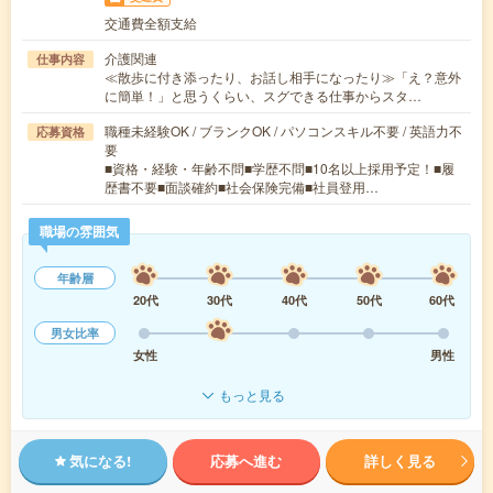
交通費全額支給
介護関連
仕事内容
≪散歩に付き添ったり、お話し相手になったり≫「え？意外
に簡単！」と思うくらい、スグできる仕事からスタ…
職種未経験OK / ブランクOK / パソコンスキル不要 / 英語力不
応募資格
要
■資格・経験・年齢不問■学歴不問■10名以上採用予定！■履
歴書不要■面談確約■社会保険完備■社員登用…
職場の雰囲気
年齢層
20代
30代
40代
50代
60代
男女比率
女性
男性
もっと見る
気になる!
応募へ進む
詳しく見る