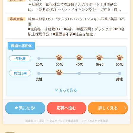
▼病院の一般病棟にて看護師さんのサポート！具体的に
は、・器具の洗浄・ベットメイキングやシーツ交換・移…
職種未経験OK / ブランクOK / パソコンスキル不要 / 英語力不
応募資格
要
■無資格・未経験OK！■年齢・学歴不問！ブランクOK!■10名
以上採用予定！■履歴書不要■社会保険完…
職場の雰囲気
年齢層
20代
30代
40代
50代
60代
男女比率
女性
男性
もっと見る
気になる!
応募へ進む
詳しく見る
派遣会社
日研トータルソーシング株式会社 メディカルケア事業部