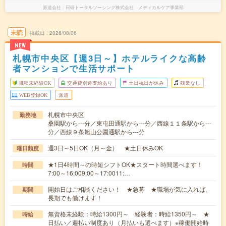
派遣会社
日研トータルソーシング株式会社 メディカルケア事業部
未読
掲載日
2026/08/06
NEW
札幌市中央区【週3日～】ホテルライクな高齢
者マンションで生活サポート
職種未経験OK
交通費別途支給あり
土日祝日が休み
残業なし
WEB登録OK
派遣
札幌市中央区
勤務地
桑園駅から---分／東屯田通駅から---分／西線１１条駅から---
分／西線９条旭山公園通駅から---分
週3日～5日OK（月～金） ★土日休みOK
曜日頻度
★1日4時間～の時短シフトOK★スタート時間選べます！
時間
7:00～16:009:00～17:0011:…
開始日はご相談ください！ ★急募 ★職場が気に入れば、
期間
長期でも働けます！
無資格未経験：時給1300円～ 経験者：時給1350円～ ★
時給
日払い／週払い制度あり（月払いも選べます）※稼働開始時