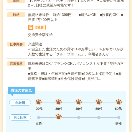
期間
2～3日後に就業が可能です！
無資格未経験：時給1300円～ ■週払いOK ■扶養内OK ■
時給
日収1万400円以上
交通費
交通費全額支給
介護関連
仕事内容
≪自立した生活のための見守りやお手伝い！≫お年寄りが少
人数で生活する「グループホーム」。利用者さんが…
職種未経験OK / ブランクOK / パソコンスキル不要 / 英語力不
応募資格
要
■資格・経験・年齢不問■学歴不問■10名以上採用予定！■履
歴書不要■面談確約■社会保険完備■社員登用…
職場の雰囲気
年齢層
20代
30代
40代
50代
60代
男女比率
女性
男性