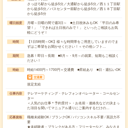
さっぽろ駅から徒歩5分／大通駅から徒歩5分／西１１丁目駅
から徒歩5分／バスセンター前駅から徒歩5分／西１８丁目駅
から徒歩5分
月曜～日曜の間で週3日～ ■土日祝休みもOK 「平日のみ希
曜日頻度
望！」 「できれば土日祝のみで！」 といったご相談もお気
軽にどうぞ！
【1日5時間～OK】様々な時間帯をご用意していますのでま
時間
ずはご希望をお聞かせください！＜その他シフト…
急募！即日～長期 ■8月～・9月～の就業、短期もご相談く
期間
ださい！
時給1400円～1700円＋交通費 ■昇給あり ■日・週払いOK
時給
交通費
規定支給
テレマーケティング・テレフォンオペレーター・コールセン
仕事内容
ター
＜人気のお仕事＊予約受付＞・お名前・連絡先などの決まっ
た項目を聞いてマニュアル通りにご案内するだけの…
職種未経験OK / ブランクOK / パソコンスキル不要 / 英語力不
応募資格
要
★未経験者・ブランクがある方・フリーターなど、みなさま