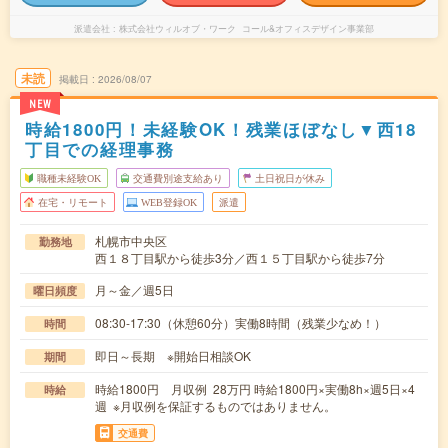
派遣会社
株式会社ウィルオブ・ワーク コール&オフィスデザイン事業部
未読
掲載日
2026/08/07
NEW
時給1800円！未経験OK！残業ほぼなし▼西18
丁目での経理事務
職種未経験OK
交通費別途支給あり
土日祝日が休み
在宅・リモート
WEB登録OK
派遣
札幌市中央区
勤務地
西１８丁目駅から徒歩3分／西１５丁目駅から徒歩7分
月～金／週5日
曜日頻度
08:30-17:30（休憩60分）実働8時間（残業少なめ！）
時間
即日～長期 ※開始日相談OK
期間
時給1800円 月収例 28万円 時給1800円×実働8h×週5日×4
時給
週 ※月収例を保証するものではありません。
交通費