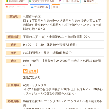
職種未経験OK
交通費別途支給あり
土日祝日が休み
残業なし
在宅・リモート
WEB登録OK
派遣
札幌市中央区
勤務地
西１１丁目駅から徒歩5分／大通駅から徒歩10分／西１８丁
目駅から徒歩10分／札幌駅から地下鉄5分／バスセンター前
駅から地下鉄5分
平日のみ(月～金) ＊土日祝休み ＊有給取得率100％
曜日頻度
9：00～17：30（休憩60分/実働7.5時間）
時間
お盆期間明け～長期 ※開始日相談〇
期間
時給1460円 【月収例】24万900円＝時給1460円×7.5時間
時給
×22日
交通費
別途支給あり
秘書・セクレタリー
仕事内容
⭐レア！秘書のお仕事⭐時給1460円⭐土日祝休み×17：30終わ
りスケジュールの管理や調整をお願いい…
職種未経験OK / ブランクOK / パソコンスキル不要 / 英語力不
応募資格
要