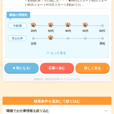
＊未経験OK！その他にも・・・★#即日スタート#8月スター
ト#9月スタート#10月スタート#初めての…
職場の雰囲気
年齢層
20代
30代
40代
50代
60代
男女比率
女性
男性
もっと見る
気になる!
応募へ進む
詳しく見る
派遣会社
株式会社日本パーソナルビジネス
検索条件を追加して絞り込む
職種
でお仕事情報を絞り込む