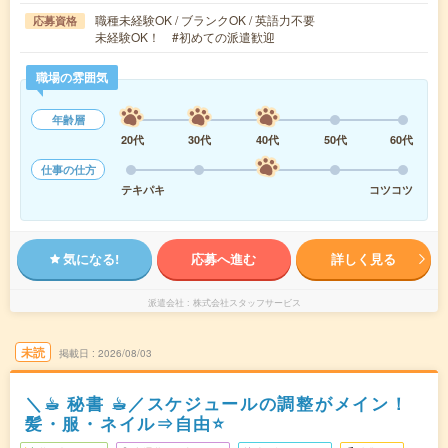
職種未経験OK / ブランクOK / 英語力不要
応募資格
未経験OK！ #初めての派遣歓迎
職場の雰囲気
年齢層
20代
30代
40代
50代
60代
仕事の仕方
テキパキ
コツコツ
気になる!
応募へ進む
詳しく見る
派遣会社
株式会社スタッフサービス
未読
掲載日
2026/08/03
＼☕︎ 秘書 ☕︎／スケジュールの調整がメイン！
髪・服・ネイル⇒自由⭐