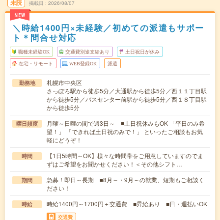
未読
掲載日
2026/08/07
NEW
＼時給1400円×未経験／初めての派遣もサポー
ト＊問合せ対応
職種未経験OK
交通費別途支給あり
土日祝日が休み
在宅・リモート
WEB登録OK
派遣
札幌市中央区
勤務地
さっぽろ駅から徒歩5分／大通駅から徒歩5分／西１１丁目駅
から徒歩5分／バスセンター前駅から徒歩5分／西１８丁目駅
から徒歩5分
月曜～日曜の間で週3日～ ■土日祝休みもOK 「平日のみ希
曜日頻度
望！」 「できれば土日祝のみで！」 といったご相談もお気
軽にどうぞ！
【1日5時間～OK】様々な時間帯をご用意していますのでま
時間
ずはご希望をお聞かせください！＜その他シフト…
急募！即日～長期 ■8月～・9月～の就業、短期もご相談く
期間
ださい！
時給1400円～1700円＋交通費 ■昇給あり ■日・週払いOK
時給
交通費