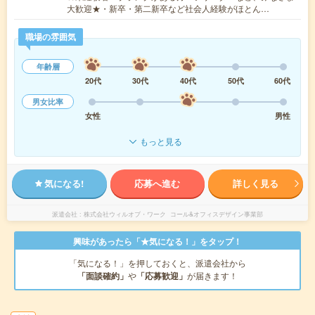
大歓迎★・新卒・第二新卒など社会人経験がほとん…
職場の雰囲気
年齢層
20代
30代
40代
50代
60代
男女比率
女性
男性
もっと見る
気になる!
応募へ進む
詳しく見る
派遣会社
株式会社ウィルオブ・ワーク コール&オフィスデザイン事業部
興味があったら「★気になる！」をタップ！
「気になる！」を押しておくと、派遣会社から
「面談確約」
や
「応募歓迎」
が届きます！