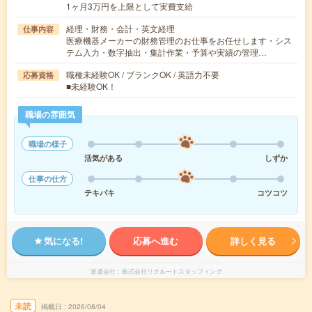
1ヶ月3万円を上限として実費支給
経理・財務・会計・英文経理
仕事内容
医療機器メーカーの財務管理のお仕事をお任せします・シス
テム入力・数字抽出・集計作業・予算や実績の管理…
職種未経験OK / ブランクOK / 英語力不要
応募資格
■未経験OK！
職場の雰囲気
職場の様子
活気がある
しずか
仕事の仕方
テキパキ
コツコツ
気になる!
応募へ進む
詳しく見る
派遣会社
株式会社リクルートスタッフィング
未読
掲載日
2026/08/04