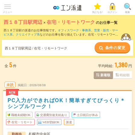
メニュー
気になる!
ログイン
検索
西１８丁目駅周辺
×
在宅・リモートワーク
のお仕事一覧
西１８丁目駅の派遣のお仕事情報です。
オフィスワーク・事務系
、
営業・販売・サー
ビス系
、
クリエイティブ系
などのお仕事を取り揃えています。在宅・リモートワーク
の条件の他に、
交通費別途支給あり
、
職種未経験OK
、
友だちと一緒の応募OK
などの
こだわり条件も取り揃えています。
条件の変更
西１８丁目駅周辺 / 在宅・リモートワーク
5
1,380
全
件
平均時給:
円
時給順
新着順
未読
掲載日
2026/08/08
NEW
PC入力ができればOK！簡単すぎてびっくり＊
シンプルワーク！
職種未経験OK
交通費別途支給あり
土日祝日が休み
在宅・リモート
WEB登録OK
派遣
札幌市中央区
勤務地