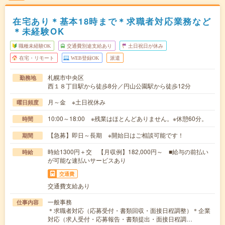
在宅あり＊基本18時まで＊求職者対応業務など
＊未経験OK
職種未経験OK
交通費別途支給あり
土日祝日が休み
在宅・リモート
WEB登録OK
派遣
札幌市中央区
勤務地
西１８丁目駅から徒歩8分／円山公園駅から徒歩12分
月～金 ※土日祝休み
曜日頻度
10:00～18:00 ※残業はほとんどありません。※休憩60分。
時間
【急募】即日～長期 ※開始日はご相談可能です！
期間
時給1300円＋交 【月収例】182,000円～ ■給与の前払い
時給
が可能な速払いサービスあり
交通費
交通費支給あり
一般事務
仕事内容
＊求職者対応（応募受付・書類回収・面接日程調整）＊企業
対応（求人受付・応募報告・書類提出・面接日程調…