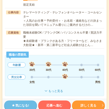
規定支給
テレマーケティング・テレフォンオペレーター・コールセン
仕事内容
ター
＜人気のお仕事＊予約受付＞・お名前・連絡先などの決まっ
た項目を聞いてマニュアル通りにご案内するだけの…
職種未経験OK / ブランクOK / パソコンスキル不要 / 英語力不
応募資格
要
★未経験者・ブランクがある方・フリーターなど、みなさま
大歓迎★・新卒・第二新卒など社会人経験がほとん…
職場の雰囲気
年齢層
20代
30代
40代
50代
60代
男女比率
女性
男性
もっと見る
気になる!
応募へ進む
詳しく見る