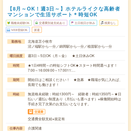
【8月～OK！週3日～】ホテルライクな高齢者
マンションで生活サポート＊時短OK
職種未経験OK
交通費別途支給あり
土日祝日が休み
残業なし
WEB登録OK
派遣
北海道苫小牧市
勤務地
沼ノ端駅から---分／錦岡駅から---分／植苗駅から---分
週3日～5日OK（月～金） ★土日休みOK
曜日頻度
★1日4時間～の時短シフトOK★スタート時間選べます！
時間
7:00～16:009:00～17:0011:…
開始日はご相談ください！ ★急募 ★職場が気に入れば、
期間
長期でも働けます！
無資格未経験：時給1300円～ 経験者：時給1350円～★日
時給
払い／週払い制度あり（月払いも選べます）※稼働開始時は
手続き完了次第のお支払いとなります。
交通費
交通費全額支給※規定有
介護関連
仕事内容