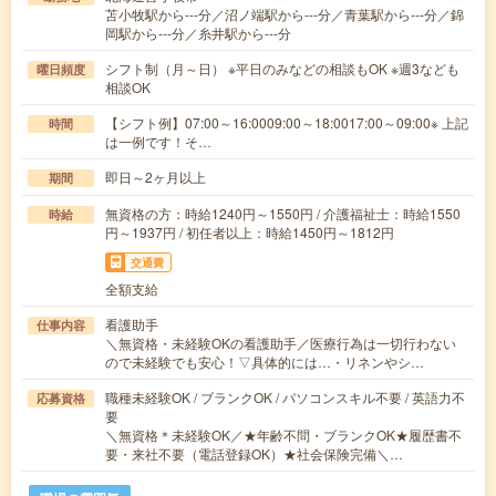
苫小牧駅から---分／沼ノ端駅から---分／青葉駅から---分／錦
岡駅から---分／糸井駅から---分
シフト制（月～日） ※平日のみなどの相談もOK ※週3なども
曜日頻度
相談OK
【シフト例】07:00～16:0009:00～18:0017:00～09:00※ 上記
時間
は一例です！そ…
即日～2ヶ月以上
期間
無資格の方：時給1240円～1550円 / 介護福祉士：時給1550
時給
円～1937円 / 初任者以上：時給1450円～1812円
交通費
全額支給
看護助手
仕事内容
＼無資格・未経験OKの看護助手／医療行為は一切行わない
ので未経験でも安心！▽具体的には…・リネンやシ…
職種未経験OK / ブランクOK / パソコンスキル不要 / 英語力不
応募資格
要
＼無資格＊未経験OK／★年齢不問・ブランクOK★履歴書不
要・来社不要（電話登録OK）★社会保険完備＼…