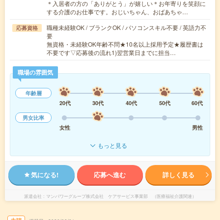
＊入居者の方の「ありがとう」が嬉しい＊お年寄りを笑顔に
する介護のお仕事です。おじいちゃん、おばあちゃ…
職種未経験OK / ブランクOK / パソコンスキル不要 / 英語力不
応募資格
要
無資格・未経験OK年齢不問★10名以上採用予定★履歴書は
不要です▽応募後の流れ1)翌営業日までに担当…
職場の雰囲気
年齢層
20代
30代
40代
50代
60代
男女比率
女性
男性
もっと見る
気になる!
応募へ進む
詳しく見る
派遣会社
マンパワーグループ株式会社 ケアサービス事業部 （医療福祉介護関連）