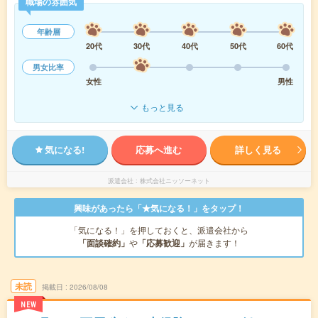
職場の雰囲気
年齢層
20代
30代
40代
50代
60代
男女比率
女性
男性
もっと見る
気になる!
応募へ進む
詳しく見る
派遣会社
株式会社ニッソーネット
興味があったら「★気になる！」をタップ！
「気になる！」を押しておくと、派遣会社から
「面談確約」
や
「応募歓迎」
が届きます！
未読
掲載日
2026/08/08
NEW