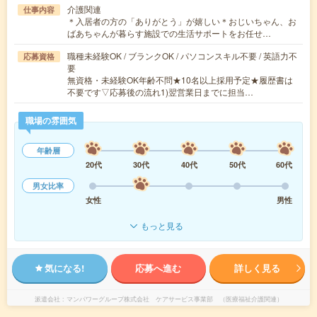
介護関連
仕事内容
＊入居者の方の「ありがとう」が嬉しい＊おじいちゃん、お
ばあちゃんが暮らす施設での生活サポートをお任せ…
職種未経験OK / ブランクOK / パソコンスキル不要 / 英語力不
応募資格
要
無資格・未経験OK年齢不問★10名以上採用予定★履歴書は
不要です▽応募後の流れ1)翌営業日までに担当…
職場の雰囲気
年齢層
20代
30代
40代
50代
60代
男女比率
女性
男性
もっと見る
気になる!
応募へ進む
詳しく見る
派遣会社
マンパワーグループ株式会社 ケアサービス事業部 （医療福祉介護関連）