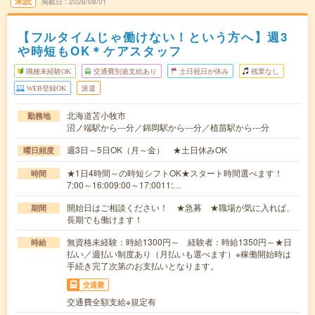
未読
掲載日
2026/08/01
【フルタイムじゃ働けない！という方へ】週3
や時短もOK＊ケアスタッフ
職種未経験OK
交通費別途支給あり
土日祝日が休み
残業なし
WEB登録OK
派遣
北海道苫小牧市
勤務地
沼ノ端駅から---分／錦岡駅から---分／植苗駅から---分
週3日～5日OK（月～金） ★土日休みOK
曜日頻度
★1日4時間～の時短シフトOK★スタート時間選べます！
時間
7:00～16:009:00～17:0011:…
開始日はご相談ください！ ★急募 ★職場が気に入れば、
期間
長期でも働けます！
無資格未経験：時給1300円～ 経験者：時給1350円～★日
時給
払い／週払い制度あり（月払いも選べます）※稼働開始時は
手続き完了次第のお支払いとなります。
交通費
交通費全額支給※規定有