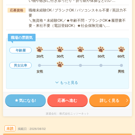
い物や散歩に付き添ったり・折り紙や体操などのレ…
職種未経験OK / ブランクOK / パソコンスキル不要 / 英語力不
応募資格
要
＼無資格＊未経験OK／★年齢不問・ブランクOK★履歴書不
要・来社不要（電話登録OK）★社会保険完備＼…
職場の雰囲気
年齢層
20代
30代
40代
50代
60代
男女比率
女性
男性
もっと見る
気になる!
応募へ進む
詳しく見る
派遣会社
株式会社ニッソーネット
未読
掲載日
2026/08/02