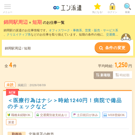
メニュー
気になる!
ログイン
検索
錦岡駅周辺
×
短期
のお仕事一覧
錦岡駅の派遣のお仕事情報です。
オフィスワーク・事務系
、
営業・販売・サービス系
、
クリエイティブ系
などのお仕事を取り揃えています。短期の条件の他に、
交通費別
途支給あり
、
職種未経験OK
、
友だちと一緒の応募OK
などでもお探し頂けます。
条件の変更
錦岡駅周辺 / 短期
4
1,250
全
件
平均時給:
円
時給順
新着順
未読
掲載日
2026/08/09
NEW
＜医療行為はナシ＞時給1240円！病院で備品
のチェックなど
職種未経験OK
交通費別途支給あり
土日祝日が休み
WEB登録OK
派遣
北海道苫小牧市
勤務地