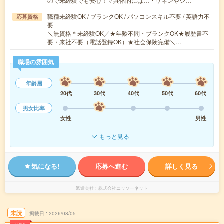
ので未経験でも安心！▽具体的には…・リネンやシ…
職種未経験OK / ブランクOK / パソコンスキル不要 / 英語力不
応募資格
要
＼無資格＊未経験OK／★年齢不問・ブランクOK★履歴書不
要・来社不要（電話登録OK）★社会保険完備＼…
職場の雰囲気
年齢層
20代
30代
40代
50代
60代
男女比率
女性
男性
もっと見る
気になる!
応募へ進む
詳しく見る
派遣会社
株式会社ニッソーネット
未読
掲載日
2026/08/05