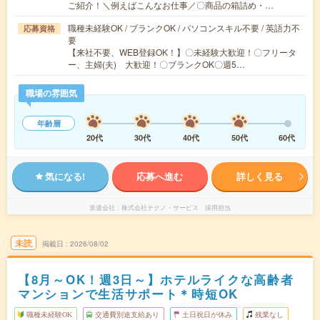
ご紹介！＼例えばこんなお仕事／〇商品の箱詰め・…
職種未経験OK / ブランクOK / パソコンスキル不要 / 英語力不
応募資格
要
【来社不要、WEB登録OK！】〇未経験大歓迎！〇フリータ
ー、主婦(夫) 大歓迎！〇ブランクOK〇週5…
職場の雰囲気
年齢層
20代
30代
40代
50代
60代
気になる!
応募へ進む
詳しく見る
派遣会社
株式会社テクノ・サービス 採用担当
未読
掲載日
2026/08/02
【8月～OK！週3日～】ホテルライクな高齢者
マンションで生活サポート＊時短OK
職種未経験OK
交通費別途支給あり
土日祝日が休み
残業なし