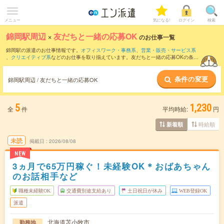
メニュー
気になる!
ログイン
検索
錦岡駅周辺
×
友だちと一緒の応募OK
のお仕事一覧
錦岡駅の派遣のお仕事情報です。
オフィスワーク・事務系
、
営業・販売・サービス系
、
クリエイティブ系
などのお仕事を取り揃えています。友だちと一緒の応募OKの条件
の他に、
交通費別途支給あり
、
職種未経験OK
、
週4日勤務
などのこだわり条件も取り
揃えています。
条件の変更
錦岡駅周辺 / 友だちと一緒の応募OK
5
1,230
全
件
平均時給:
円
時給順
新着順
未読
掲載日
2026/08/08
NEW
3ヵ月で65万円稼ぐ！未経験OK＊おばあちゃん
のお話相手など
職種未経験OK
交通費別途支給あり
土日祝日が休み
WEB登録OK
派遣
北海道苫小牧市
勤務地