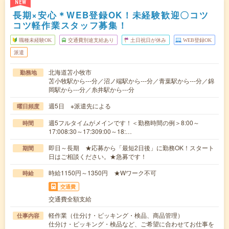
NEW
長期×安心＊WEB登録OK！未経験歓迎〇コツ
コツ軽作業スタッフ募集！
職種未経験OK
交通費別途支給あり
土日祝日が休み
WEB登録OK
派遣
北海道苫小牧市
勤務地
苫小牧駅から---分／沼ノ端駅から---分／青葉駅から---分／錦
岡駅から---分／糸井駅から---分
週5日 ※派遣先による
曜日頻度
週5フルタイムがメインです！＜勤務時間の例＞8:00～
時間
17:008:30～17:309:00～18:…
即日～長期 ★応募から「最短2日後」に勤務OK！スタート
期間
日はご相談ください。★急募です！
時給1150円～1350円 ★Wワーク不可
時給
交通費
交通費全額支給
軽作業（仕分け・ピッキング・検品、商品管理）
仕事内容
仕分け・ピッキング・検品など、ご希望に合わせてお仕事を