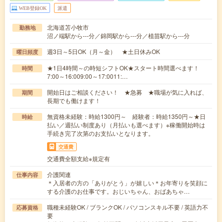
WEB登録OK
派遣
北海道苫小牧市
勤務地
沼ノ端駅から---分／錦岡駅から---分／植苗駅から---分
週3日～5日OK（月～金） ★土日休みOK
曜日頻度
★1日4時間～の時短シフトOK★スタート時間選べます！
時間
7:00～16:009:00～17:0011:…
開始日はご相談ください！ ★急募 ★職場が気に入れば、
期間
長期でも働けます！
無資格未経験：時給1300円～ 経験者：時給1350円～★日
時給
払い／週払い制度あり（月払いも選べます）※稼働開始時は
手続き完了次第のお支払いとなります。
交通費
交通費全額支給※規定有
介護関連
仕事内容
＊入居者の方の「ありがとう」が嬉しい＊お年寄りを笑顔に
する介護のお仕事です。おじいちゃん、おばあちゃ…
職種未経験OK / ブランクOK / パソコンスキル不要 / 英語力不
応募資格
要