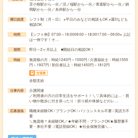
苫小牧駅から---分／沼ノ端駅から---分／青葉駅から---分／錦
岡駅から---分／糸井駅から---分
シフト制（月～日） ※平日のみなどの相談もOK ※週3なども
曜日頻度
相談OK
【シフト例】07:00～16:0009:00～18:0017:00～09:00※ 上記
時間
は一例です！そ…
即日～2ヶ月以上 ■開始日の相談OK！
期間
無資格の方：時給1240円～1550円 / 介護福祉士：時給1550
時給
円～1937円 / 初任者以上：時給1450円～1812円
交通費
全額支給
介護関連
仕事内容
／利用者の方の日常生活をサポート！＼▽具体的には…・買
い物や散歩に付き添ったり・折り紙や体操などのレ…
職種未経験OK / ブランクOK / パソコンスキル不要 / 英語力不
応募資格
要
＼無資格＊未経験OK／★年齢不問・ブランクOK★履歴書不
要・来社不要（電話登録OK）★社会保険完備＼…