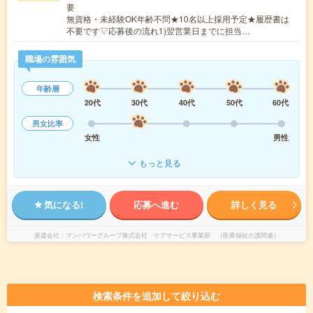
要
無資格・未経験OK年齢不問★10名以上採用予定★履歴書は
不要です▽応募後の流れ1)翌営業日までに担当…
職場の雰囲気
年齢層
20代
30代
40代
50代
60代
男女比率
女性
男性
もっと見る
気になる!
応募へ進む
詳しく見る
派遣会社
マンパワーグループ株式会社 ケアサービス事業部 （医療福祉介護関連）
検索条件を追加して絞り込む