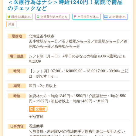
＜医療行為はナシ＞時給1240円！病院で備品
のチェックなど
職種未経験OK
交通費別途支給あり
土日祝日が休み
WEB登録OK
派遣
北海道苫小牧市
勤務地
苫小牧駅から---分／沼ノ端駅から---分／青葉駅から---分／錦
岡駅から---分／糸井駅から---分
シフト制（月～日） ※平日のみなどの相談もOK ※週3なども
曜日頻度
相談OK
【シフト例】07:00～16:0009:00～18:0017:00～09:00※ 上記
時間
は一例です！そ…
即日～2ヶ月以上
期間
無資格の方：時給1240円～1550円 / 介護福祉士：時給1550
時給
円～1937円 / 初任者以上：時給1450円～1812円
交通費
全額支給
看護助手
仕事内容
＼無資格・未経験OKの看護助手／医療行為は一切行わない