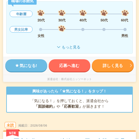
職場の雰囲気
年齢層
20代
30代
40代
50代
60代
男女比率
女性
男性
もっと見る
気になる!
応募へ進む
詳しく見る
派遣会社
株式会社ニッソーネット
興味があったら「★気になる！」をタップ！
「気になる！」を押しておくと、派遣会社から
「面談確約」
や
「応募歓迎」
が届きます！
未読
掲載日
2026/08/06
NEW