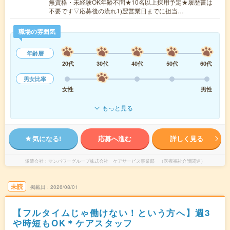
無資格・未経験OK年齢不問★10名以上採用予定★履歴書は
不要です▽応募後の流れ1)翌営業日までに担当…
職場の雰囲気
年齢層
20代
30代
40代
50代
60代
男女比率
女性
男性
もっと見る
気になる!
応募へ進む
詳しく見る
派遣会社
マンパワーグループ株式会社 ケアサービス事業部 （医療福祉介護関連）
未読
掲載日
2026/08/01
【フルタイムじゃ働けない！という方へ】週3
や時短もOK＊ケアスタッフ