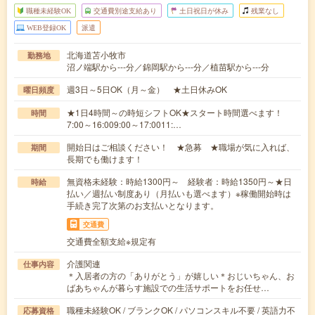
職種未経験OK
交通費別途支給あり
土日祝日が休み
残業なし
WEB登録OK
派遣
北海道苫小牧市
勤務地
沼ノ端駅から---分／錦岡駅から---分／植苗駅から---分
週3日～5日OK（月～金） ★土日休みOK
曜日頻度
★1日4時間～の時短シフトOK★スタート時間選べます！
時間
7:00～16:009:00～17:0011:…
開始日はご相談ください！ ★急募 ★職場が気に入れば、
期間
長期でも働けます！
無資格未経験：時給1300円～ 経験者：時給1350円～★日
時給
払い／週払い制度あり（月払いも選べます）※稼働開始時は
手続き完了次第のお支払いとなります。
交通費
交通費全額支給※規定有
介護関連
仕事内容
＊入居者の方の「ありがとう」が嬉しい＊おじいちゃん、お
ばあちゃんが暮らす施設での生活サポートをお任せ…
職種未経験OK / ブランクOK / パソコンスキル不要 / 英語力不
応募資格