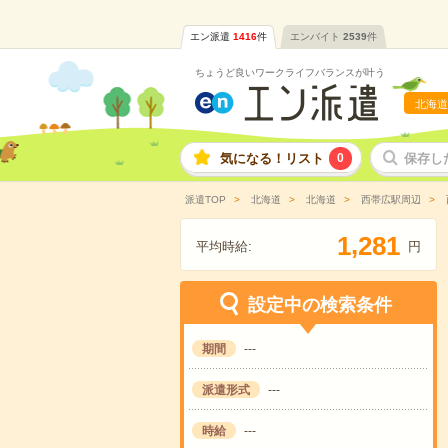
エン派遣
1416
件
エンバイト
2539
件
ちょうど良いワークライフバランスが叶う
北海道
気になる！リスト
0
保存し
派遣TOP
北海道
北海道
西帯広駅周辺
,
1
2
8
1
平均時給:
円
設定中の検索条件
期間
---
派遣形式
---
時給
---