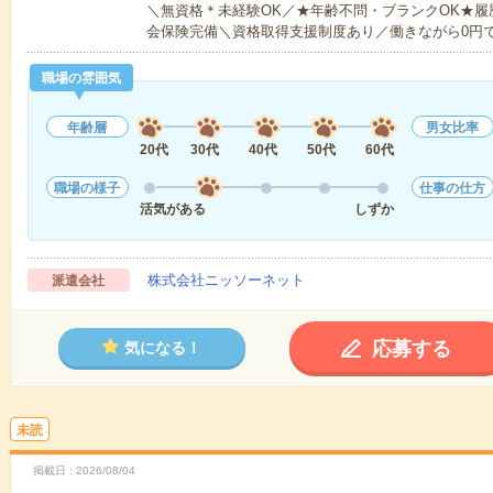
＼無資格＊未経験OK／★年齢不問・ブランクOK★履
会保険完備＼資格取得支援制度あり／働きながら0円
職場の雰囲気
年齢層
男女比率
20代
30代
40代
50代
60代
職場の様子
仕事の仕方
活気がある
しずか
株式会社ニッソーネット
派遣会社
応募する
気になる！
未読
掲載日
2026/08/04