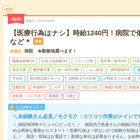
未読
NEW
掲載日
2026/08/06
【医療行為はナシ】時給1240円！病院
など＊
派遣
病院 ★勤務地選べます！
派遣先
職種未経験OK
社会人未経験OK
ブランクOK
既卒第二新卒OK
10
英語不要
履歴書不要
40～50代活躍
しゅふ歓迎
WEB登録OK
週
平日休
朝10時以降スタート
16時前までの仕事
17時前までの仕事
交費支給
車通勤可
大手
制服
日払いOK
職場が禁煙
派遣多
自転車・バイクOK
看護師
介護士
ここがポイント！
＼未経験さん必見／モクモク・コツコツ作業がメインで
＼ 病院WORKデビューにピッタリ ／ 病院内で患者さんの移動の
めは簡単な業務からスタート！医療行為は一切ないので経験や知識は
ん ／ 面談・登録はお電話で！面倒な来社は必要ありません。お給料