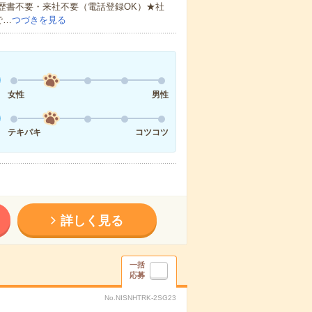
歴書不要・来社不要（電話登録OK）★社
で…
つづきを見る
女性
男性
テキパキ
コツコツ
詳しく見る
一括
応募
No.NISNHTRK-2SG23