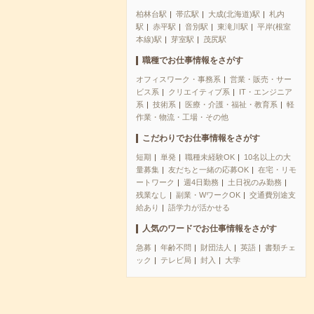
柏林台駅
帯広駅
大成(北海道)駅
札内
駅
赤平駅
音別駅
東滝川駅
平岸(根室
本線)駅
芽室駅
茂尻駅
職種でお仕事情報をさがす
オフィスワーク・事務系
営業・販売・サー
ビス系
クリエイティブ系
IT・エンジニア
系
技術系
医療・介護・福祉・教育系
軽
作業・物流・工場・その他
こだわりでお仕事情報をさがす
短期
単発
職種未経験OK
10名以上の大
量募集
友だちと一緒の応募OK
在宅・リモ
ートワーク
週4日勤務
土日祝のみ勤務
残業なし
副業・WワークOK
交通費別途支
給あり
語学力が活かせる
人気のワードでお仕事情報をさがす
急募
年齢不問
財団法人
英語
書類チェ
ック
テレビ局
封入
大学