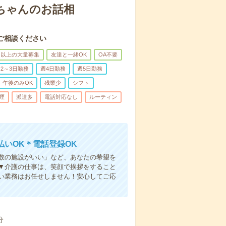
あちゃんのお話相
ご相談ください
名以上の大量募集
友達と一緒OK
OA不要
2～3日勤務
週4日勤務
週5日勤務
午後のみOK
残業少
シフト
煙
派遣多
電話対応なし
ルーティン
いOK＊電話登録OK
人数の施設がいい」など、あなたの希望を
▼介護の仕事は、笑顔で挨拶をすること
い業務はお任せしません！安心してご応
分