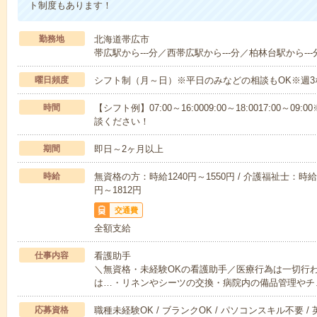
ト制度もあります！
勤務地
北海道帯広市
帯広駅から---分／西帯広駅から---分／柏林台駅から---
曜日頻度
シフト制（月～日）※平日のみなどの相談もOK※週3
時間
【シフト例】07:00～16:0009:00～18:0017:00
談ください！
期間
即日～2ヶ月以上
時給
無資格の方：時給1240円～1550円 / 介護福祉士：時給1
円～1812円
交通費
全額支給
仕事内容
看護助手
＼無資格・未経験OKの看護助手／医療行為は一切行
は…・リネンやシーツの交換・病院内の備品管理やチ
応募資格
職種未経験OK / ブランクOK / パソコンスキル不要 /