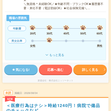
＼無資格＊未経験OK／★年齢不問・ブランクOK★履歴書不
要・来社不要（電話登録OK）★社会保険完備＼…
職場の雰囲気
年齢層
20代
30代
40代
50代
60代
男女比率
女性
男性
もっと見る
気になる!
応募へ進む
詳しく見る
派遣会社
株式会社ニッソーネット
未読
掲載日
2026/08/04
NEW
＜医療行為はナシ＞時給1240円！病院で備品
のチェックなど