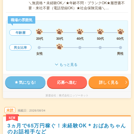
＼無資格＊未経験OK／★年齢不問・ブランクOK★履歴書不
要・来社不要（電話登録OK）★社会保険完備＼…
職場の雰囲気
年齢層
20代
30代
40代
50代
60代
男女比率
女性
男性
もっと見る
気になる!
応募へ進む
詳しく見る
派遣会社
株式会社ニッソーネット
未読
掲載日
2026/08/04
NEW
3ヵ月で65万円稼ぐ！未経験OK＊おばあちゃん
のお話相手など