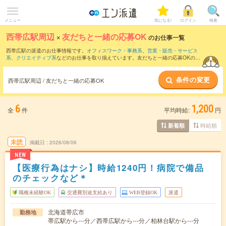
メニュー
気になる!
ログイン
検索
西帯広駅周辺
×
友だちと一緒の応募OK
のお仕事一覧
西帯広駅の派遣のお仕事情報です。
オフィスワーク・事務系
、
営業・販売・サービス
系
、
クリエイティブ系
などのお仕事を取り揃えています。友だちと一緒の応募OKの条
件の他に、
交通費別途支給あり
、
職種未経験OK
、
週4日勤務
などのこだわり条件も取
り揃えています。
条件の変更
西帯広駅周辺 / 友だちと一緒の応募OK
6
1,200
全
件
平均時給:
円
時給順
新着順
未読
掲載日
2026/08/06
NEW
【医療行為はナシ】時給1240円！病院で備品
のチェックなど＊
職種未経験OK
交通費別途支給あり
WEB登録OK
派遣
北海道帯広市
勤務地
帯広駅から---分／西帯広駅から---分／柏林台駅から---分