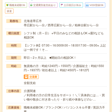
職種未経験OK
交通費別途支給あり
土日祝日が休み
WEB登録OK
派遣
北海道帯広市
勤務地
帯広駅から---分／西帯広駅から---分／柏林台駅から---分
シフト制（月～日） ※平日のみなどの相談もOK ※週3なども
曜日頻度
相談OK
【シフト例】07:00～16:0009:00～18:0017:00～09:00※ 上記
時間
は一例です！そ…
即日～2ヶ月以上 ■開始日の相談OK！
期間
無資格の方：時給1240円～1550円 / 介護福祉士：時給1550
時給
円～1937円 / 初任者以上：時給1450円～1812円
交通費
全額支給
介護関連
仕事内容
／利用者の方の日常生活をサポート！＼▽具体的には…・買
い物や散歩に付き添ったり・折り紙や体操などのレ…
職種未経験OK / ブランクOK / パソコンスキル不要 / 英語力不
応募資格
要