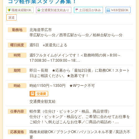
コツ軽作業スタッフ募集！
職種未経験OK
交通費別途支給あり
土日祝日が休み
WEB登録OK
派遣
北海道帯広市
勤務地
帯広駅から---分／西帯広駅から---分／柏林台駅から---分
週5日 ※派遣先による
曜日頻度
週5フルタイムがメインです！＜勤務時間の例＞8:00～
時間
17:008:30～17:309:00～18:…
即日～長期 ★応募から「最短2日後」に勤務OK！スタート
期間
日はご相談ください。★急募です！
時給1150円～1350円 ★Wワーク不可
時給
交通費
交通費全額支給
軽作業（仕分け・ピッキング・検品、商品管理）
仕事内容
仕分け・ピッキング・検品など、ご希望に合わせてお仕事を
ご紹介！＼例えばこんなお仕事／〇商品の箱詰め・…
職種未経験OK / ブランクOK / パソコンスキル不要 / 英語力不
応募資格
要