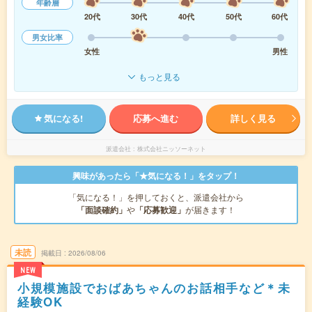
年齢層
20代
30代
40代
50代
60代
男女比率
女性
男性
もっと見る
気になる!
応募へ進む
詳しく見る
派遣会社
株式会社ニッソーネット
興味があったら「★気になる！」をタップ！
「気になる！」を押しておくと、派遣会社から
「面談確約」
や
「応募歓迎」
が届きます！
未読
掲載日
2026/08/06
NEW
小規模施設でおばあちゃんのお話相手など＊未
経験OK