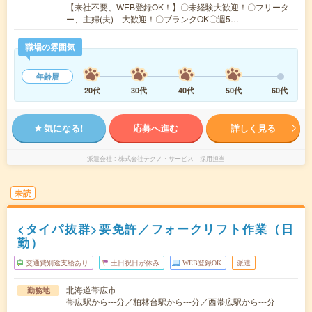
【来社不要、WEB登録OK！】〇未経験大歓迎！〇フリータ
ー、主婦(夫) 大歓迎！〇ブランクOK〇週5…
職場の雰囲気
年齢層
20代
30代
40代
50代
60代
気になる!
応募へ進む
詳しく見る
派遣会社
株式会社テクノ・サービス 採用担当
未読
<タイパ抜群>要免許／フォークリフト作業（日
勤）
交通費別途支給あり
土日祝日が休み
WEB登録OK
派遣
北海道帯広市
勤務地
帯広駅から---分／柏林台駅から---分／西帯広駅から---分