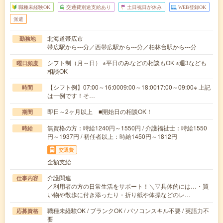
職種未経験OK
交通費別途支給あり
土日祝日が休み
WEB登録OK
派遣
北海道帯広市
勤務地
帯広駅から---分／西帯広駅から---分／柏林台駅から---分
シフト制（月～日） ※平日のみなどの相談もOK ※週3なども
曜日頻度
相談OK
【シフト例】07:00～16:0009:00～18:0017:00～09:00※ 上記
時間
は一例です！そ…
即日～2ヶ月以上 ■開始日の相談OK！
期間
無資格の方：時給1240円～1550円 / 介護福祉士：時給1550
時給
円～1937円 / 初任者以上：時給1450円～1812円
交通費
全額支給
介護関連
仕事内容
／利用者の方の日常生活をサポート！＼▽具体的には…・買
い物や散歩に付き添ったり・折り紙や体操などのレ…
職種未経験OK / ブランクOK / パソコンスキル不要 / 英語力不
応募資格
要