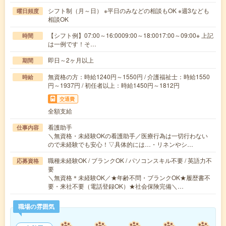
シフト制（月～日） ※平日のみなどの相談もOK ※週3なども
曜日頻度
相談OK
【シフト例】07:00～16:0009:00～18:0017:00～09:00※ 上記
時間
は一例です！そ…
即日～2ヶ月以上
期間
無資格の方：時給1240円～1550円 / 介護福祉士：時給1550
時給
円～1937円 / 初任者以上：時給1450円～1812円
交通費
全額支給
看護助手
仕事内容
＼無資格・未経験OKの看護助手／医療行為は一切行わない
ので未経験でも安心！▽具体的には…・リネンやシ…
職種未経験OK / ブランクOK / パソコンスキル不要 / 英語力不
応募資格
要
＼無資格＊未経験OK／★年齢不問・ブランクOK★履歴書不
要・来社不要（電話登録OK）★社会保険完備＼…
職場の雰囲気