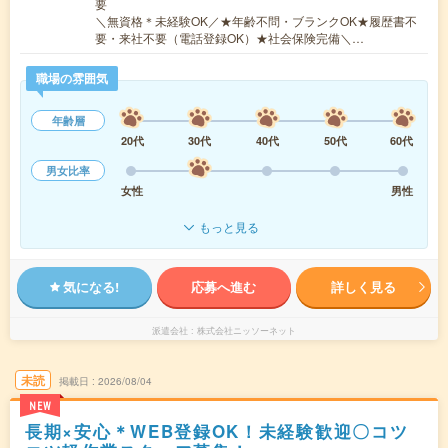
要
＼無資格＊未経験OK／★年齢不問・ブランクOK★履歴書不
要・来社不要（電話登録OK）★社会保険完備＼…
職場の雰囲気
年齢層
20代
30代
40代
50代
60代
男女比率
女性
男性
もっと見る
気になる!
応募へ進む
詳しく見る
派遣会社
株式会社ニッソーネット
未読
掲載日
2026/08/04
NEW
長期×安心＊WEB登録OK！未経験歓迎〇コツ