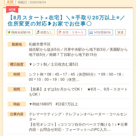
未読
掲載日
2026/08/04
NEW
【8月スタート×在宅】＼⭐手取り20万以上⭐／
住所変更の対応❥お家でお仕事〇
職種未経験OK
残業なし
在宅・リモート
WEB登録OK
派遣
札幌市豊平区
勤務地
福住駅から徒歩5分／月寒中央駅から地下鉄3分／美園駅から
地下鉄5分／南郷７丁目駅から地下鉄15分
▼シフト制／土日祝含む週5日
曜日頻度
シフト例＊08：45～17：45（休憩60分）＊09：00～18：
時間
00＊10：00～19：00（休憩…
【急募】まずは3か月からでOK！ ★8月～、9月～スタート
期間
もOK！
▼時給1680円 #日収1万以上
時給
テレマーケティング・テレフォンオペレーター・コールセン
仕事内容
ター
【在宅オシゴト】<コツコツ自分のペースで働ける！>▼仕事
内容・お問合せ対応・フォーマットへのPC入力…