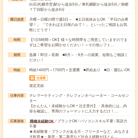
白石(札幌市営)駅から徒歩5分／東札幌駅から徒歩5分／南郷
７丁目駅から徒歩5分
月曜～日曜の間で週3日～ ■土日祝休みもOK 「平日のみ希
曜日頻度
望！」 「できれば土日祝のみで！」 といったご相談もお気
軽にどうぞ！
【1日5時間～OK】様々な時間帯をご用意していますのでま
時間
ずはご希望をお聞かせください！＜その他シフト…
急募！即日～長期 ■8月～・9月～の就業、短期もご相談く
期間
ださい！
時給1400円～1700円＋交通費 ■昇給あり ■日・週払いOK
時給
交通費
規定支給
テレマーケティング・テレフォンオペレーター・コールセン
仕事内容
ター
【かんたん！未経験からOK＊注文受付】・具体的には…内
容を確認し、専用のフォーマットに入力するだけ！…
/ ブランクOK / パソコンスキル不要 / 英語力
職種未経験OK
応募資格
不要
★未経験者・ブランクがある方・フリーターなど、みなさま
大歓迎★・新卒・第二新卒など社会人経験がほとん…