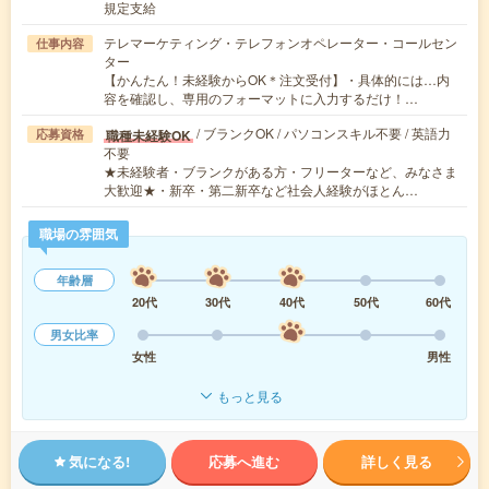
規定支給
テレマーケティング・テレフォンオペレーター・コールセン
仕事内容
ター
【かんたん！未経験からOK＊注文受付】・具体的には…内
容を確認し、専用のフォーマットに入力するだけ！…
/ ブランクOK / パソコンスキル不要 / 英語力
職種未経験OK
応募資格
不要
★未経験者・ブランクがある方・フリーターなど、みなさま
大歓迎★・新卒・第二新卒など社会人経験がほとん…
職場の雰囲気
年齢層
20代
30代
40代
50代
60代
男女比率
女性
男性
もっと見る
気になる!
応募へ進む
詳しく見る