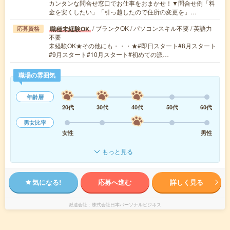
カンタンな問合せ窓口でお仕事をおまかせ！▼問合せ例「料
金を安くしたい」「引っ越したので住所の変更を」…
/ ブランクOK / パソコンスキル不要 / 英語力
職種未経験OK
応募資格
不要
未経験OK★その他にも・・・★#即日スタート#8月スタート
#9月スタート#10月スタート#初めての派…
職場の雰囲気
年齢層
20代
30代
40代
50代
60代
男女比率
女性
男性
もっと見る
気になる!
応募へ進む
詳しく見る
派遣会社
株式会社日本パーソナルビジネス