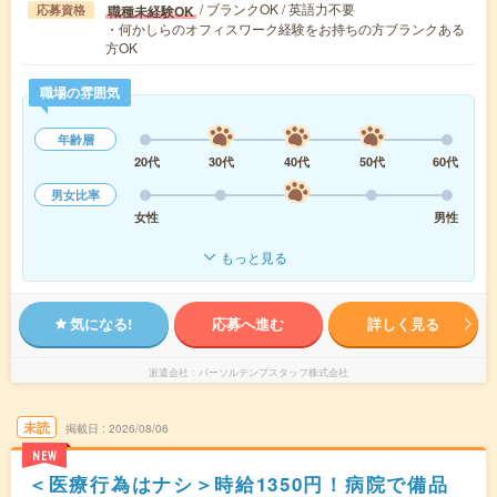
/ ブランクOK / 英語力不要
職種未経験OK
応募資格
・何かしらのオフィスワーク経験をお持ちの方ブランクある
方OK
職場の雰囲気
年齢層
20代
30代
40代
50代
60代
男女比率
女性
男性
もっと見る
気になる!
応募へ進む
詳しく見る
派遣会社
パーソルテンプスタッフ株式会社
未読
掲載日
2026/08/06
NEW
＜医療行為はナシ＞時給1350円！病院で備品