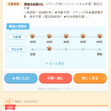
/ ブランクOK / パソコンスキル不要 / 英語力
職種未経験OK
応募資格
不要
＼無資格＊未経験OK／★年齢不問・ブランクOK★履歴書不
要・来社不要（電話登録OK）★社会保険完備＼…
職場の雰囲気
年齢層
20代
30代
40代
50代
60代
男女比率
女性
男性
もっと見る
気になる!
応募へ進む
詳しく見る
派遣会社
株式会社ニッソーネット
未読
掲載日
2026/08/05
NEW