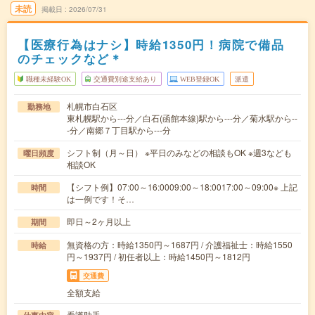
未読
掲載日
2026/07/31
【医療行為はナシ】時給1350円！病院で備品
のチェックなど＊
職種未経験OK
交通費別途支給あり
WEB登録OK
派遣
札幌市白石区
勤務地
東札幌駅から---分／白石(函館本線)駅から---分／菊水駅から--
-分／南郷７丁目駅から---分
シフト制（月～日） ※平日のみなどの相談もOK ※週3なども
曜日頻度
相談OK
【シフト例】07:00～16:0009:00～18:0017:00～09:00※ 上記
時間
は一例です！そ…
即日～2ヶ月以上
期間
無資格の方：時給1350円～1687円 / 介護福祉士：時給1550
時給
円～1937円 / 初任者以上：時給1450円～1812円
交通費
全額支給
看護助手