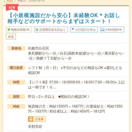
未読
掲載日
2026/08/05
NEW
【小規模施設だから安心】未経験OK＊お話し
相手などのサポートからまずはスタート！
職種未経験OK
交通費別途支給あり
土日祝日が休み
WEB登録OK
派遣
札幌市白石区
勤務地
東札幌駅から---分／白石(函館本線)駅から---分／菊水駅から--
-分／南郷７丁目駅から---分
シフト制（月～日） ※平日のみなどの相談もOK ※週3なども
曜日頻度
相談OK
【シフト例】07:00～16:0009:00～18:0017:00～09:00※ 上記
時間
は一例です！そ…
即日～2ヶ月以上 ■開始日の相談OK！
期間
無資格の方：時給1350円～1687円 / 介護福祉士：時給1550
時給
円～1937円 / 初任者以上：時給1450円～1812円
交通費
全額支給