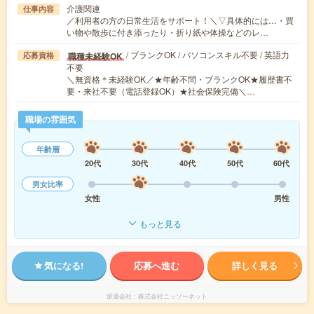
介護関連
仕事内容
／利用者の方の日常生活をサポート！＼▽具体的には…・買
い物や散歩に付き添ったり・折り紙や体操などのレ…
/ ブランクOK / パソコンスキル不要 / 英語力
職種未経験OK
応募資格
不要
＼無資格＊未経験OK／★年齢不問・ブランクOK★履歴書不
要・来社不要（電話登録OK）★社会保険完備＼…
職場の雰囲気
年齢層
20代
30代
40代
50代
60代
男女比率
女性
男性
もっと見る
気になる!
応募へ進む
詳しく見る
派遣会社
株式会社ニッソーネット