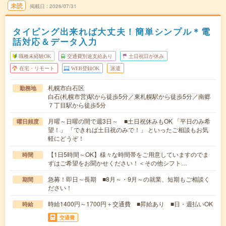
未読
掲載日
2026/07/31
タイピング出来れば大丈夫！簡単シンプル＊電
話対応＆データ入力
職種未経験OK
交通費別途支給あり
土日祝日が休み
在宅・リモート
WEB登録OK
派遣
札幌市白石区
勤務地
白石(札幌市営)駅から徒歩5分／東札幌駅から徒歩5分／南郷
７丁目駅から徒歩5分
月曜～日曜の間で週3日～ ■土日祝休みもOK 「平日のみ希
曜日頻度
望！」 「できれば土日祝のみで！」 といったご相談もお気
軽にどうぞ！
【1日5時間～OK】様々な時間帯をご用意していますのでま
時間
ずはご希望をお聞かせください！＜その他シフト…
急募！即日～長期 ■8月～・9月～の就業、短期もご相談く
期間
ださい！
時給1400円～1700円＋交通費 ■昇給あり ■日・週払いOK
時給
交通費