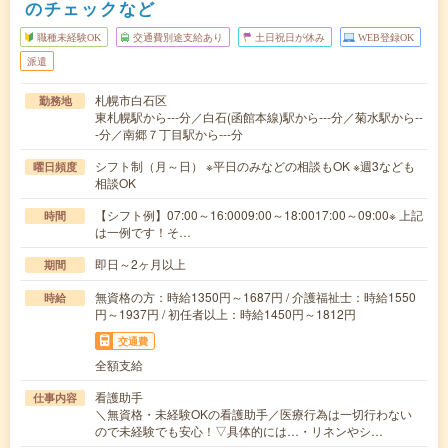
のチェックなど
職種未経験OK
交通費別途支給あり
土日祝日が休み
WEB登録OK
派遣
札幌市白石区
勤務地
東札幌駅から---分／白石(函館本線)駅から---分／菊水駅から--
-分／南郷７丁目駅から---分
シフト制（月～日） ※平日のみなどの相談もOK ※週3なども
曜日頻度
相談OK
【シフト例】07:00～16:0009:00～18:0017:00～09:00※ 上記
時間
は一例です！そ…
即日～2ヶ月以上
期間
無資格の方：時給1350円～1687円 / 介護福祉士：時給1550
時給
円～1937円 / 初任者以上：時給1450円～1812円
交通費
全額支給
看護助手
仕事内容
＼無資格・未経験OKの看護助手／医療行為は一切行わない
ので未経験でも安心！▽具体的には…・リネンやシ…