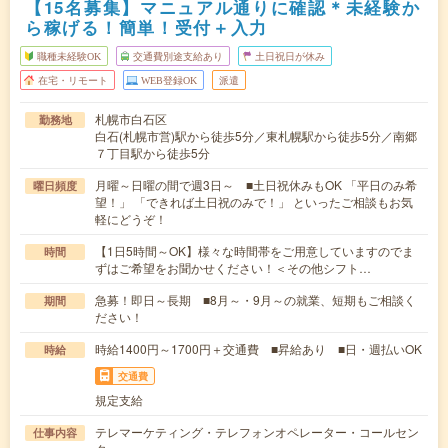
【15名募集】マニュアル通りに確認＊未経験か
ら稼げる！簡単！受付＋入力
職種未経験OK
交通費別途支給あり
土日祝日が休み
在宅・リモート
WEB登録OK
派遣
札幌市白石区
勤務地
白石(札幌市営)駅から徒歩5分／東札幌駅から徒歩5分／南郷
７丁目駅から徒歩5分
月曜～日曜の間で週3日～ ■土日祝休みもOK 「平日のみ希
曜日頻度
望！」 「できれば土日祝のみで！」 といったご相談もお気
軽にどうぞ！
【1日5時間～OK】様々な時間帯をご用意していますのでま
時間
ずはご希望をお聞かせください！＜その他シフト…
急募！即日～長期 ■8月～・9月～の就業、短期もご相談く
期間
ださい！
時給1400円～1700円＋交通費 ■昇給あり ■日・週払いOK
時給
交通費
規定支給
テレマーケティング・テレフォンオペレーター・コールセン
仕事内容