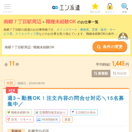
メニュー
気になる!
ログイン
検索
南郷７丁目駅周辺
×
職種未経験OK
のお仕事一覧
南郷７丁目駅の派遣のお仕事情報です。
オフィスワーク・事務系
、
営業・販売・サー
ビス系
、
クリエイティブ系
などのお仕事を取り揃えています。職種未経験OKの条件の
他に、
交通費別途支給あり
、
友だちと一緒の応募OK
、
週4日勤務
などのこだわり条件
も取り揃えています。
条件の変更
南郷７丁目駅周辺 / 職種未経験OK
11
1,445
全
件
平均時給:
円
時給順
新着順
未読
掲載日
2026/08/06
NEW
週3～勤務OK！注文内容の問合せ対応＼15名募
集中／
職種未経験OK
交通費別途支給あり
土日祝日が休み
在宅・リモート
WEB登録OK
派遣
札幌市白石区
勤務地