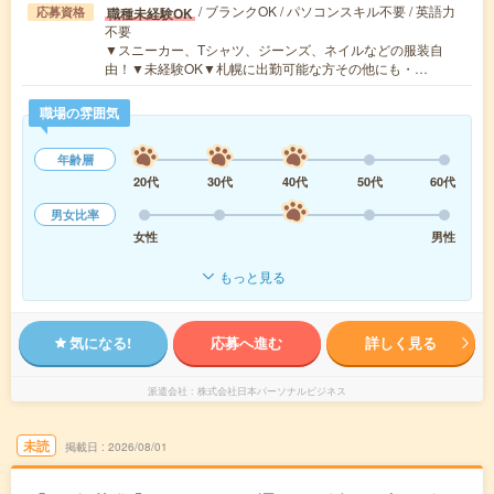
/ ブランクOK / パソコンスキル不要 / 英語力
職種未経験OK
応募資格
不要
▼スニーカー、Tシャツ、ジーンズ、ネイルなどの服装自
由！▼未経験OK▼札幌に出勤可能な方その他にも・…
職場の雰囲気
年齢層
20代
30代
40代
50代
60代
男女比率
女性
男性
もっと見る
気になる!
応募へ進む
詳しく見る
派遣会社
株式会社日本パーソナルビジネス
未読
掲載日
2026/08/01