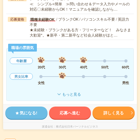
≪ シンプル⭐簡単 ≫問い合わせ＆データ入力やメールの
対応〇未経験からOK！マニュアルを確認しながら…
/ ブランクOK / パソコンスキル不要 / 英語力
職種未経験OK
応募資格
不要
★未経験・ブランクがある方・フリーターなど！ みなさま
大歓迎*。★新卒・第二新卒など社会人経験がほと…
職場の雰囲気
年齢層
20代
30代
40代
50代
60代
男女比率
女性
男性
もっと見る
気になる!
応募へ進む
詳しく見る
派遣会社
株式会社日本パーソナルビジネス