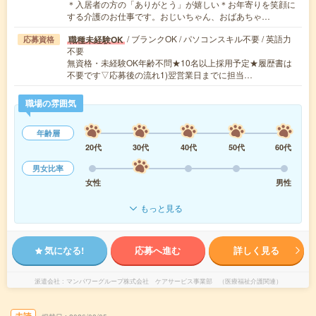
＊入居者の方の「ありがとう」が嬉しい＊お年寄りを笑顔に
する介護のお仕事です。おじいちゃん、おばあちゃ…
/ ブランクOK / パソコンスキル不要 / 英語力
職種未経験OK
応募資格
不要
無資格・未経験OK年齢不問★10名以上採用予定★履歴書は
不要です▽応募後の流れ1)翌営業日までに担当…
職場の雰囲気
年齢層
20代
30代
40代
50代
60代
男女比率
女性
男性
もっと見る
気になる!
応募へ進む
詳しく見る
派遣会社
マンパワーグループ株式会社 ケアサービス事業部 （医療福祉介護関連）