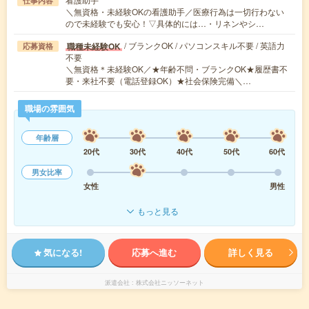
仕事内容
＼無資格・未経験OKの看護助手／医療行為は一切行わない
ので未経験でも安心！▽具体的には…・リネンやシ…
/ ブランクOK / パソコンスキル不要 / 英語力
職種未経験OK
応募資格
不要
＼無資格＊未経験OK／★年齢不問・ブランクOK★履歴書不
要・来社不要（電話登録OK）★社会保険完備＼…
職場の雰囲気
年齢層
20代
30代
40代
50代
60代
男女比率
女性
男性
もっと見る
気になる!
応募へ進む
詳しく見る
派遣会社
株式会社ニッソーネット