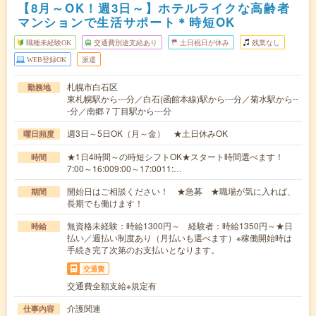
【8月～OK！週3日～】ホテルライクな高齢者
マンションで生活サポート＊時短OK
職種未経験OK
交通費別途支給あり
土日祝日が休み
残業なし
WEB登録OK
派遣
札幌市白石区
勤務地
東札幌駅から---分／白石(函館本線)駅から---分／菊水駅から--
-分／南郷７丁目駅から---分
週3日～5日OK（月～金） ★土日休みOK
曜日頻度
★1日4時間～の時短シフトOK★スタート時間選べます！
時間
7:00～16:009:00～17:0011:…
開始日はご相談ください！ ★急募 ★職場が気に入れば、
期間
長期でも働けます！
無資格未経験：時給1300円～ 経験者：時給1350円～★日
時給
払い／週払い制度あり（月払いも選べます）※稼働開始時は
手続き完了次第のお支払いとなります。
交通費
交通費全額支給※規定有
介護関連
仕事内容