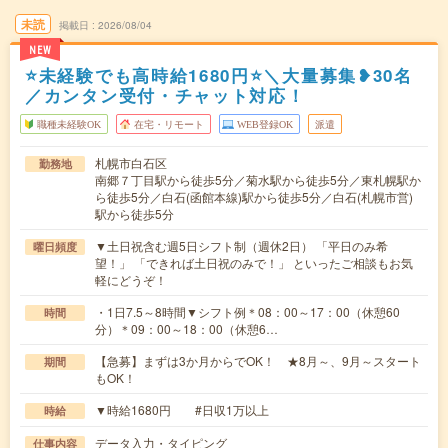
未読
掲載日
2026/08/04
NEW
⭐未経験でも高時給1680円⭐＼大量募集❥30名
／カンタン受付・チャット対応！
職種未経験OK
在宅・リモート
WEB登録OK
派遣
札幌市白石区
勤務地
南郷７丁目駅から徒歩5分／菊水駅から徒歩5分／東札幌駅か
ら徒歩5分／白石(函館本線)駅から徒歩5分／白石(札幌市営)
駅から徒歩5分
▼土日祝含む週5日シフト制（週休2日） 「平日のみ希
曜日頻度
望！」 「できれば土日祝のみで！」 といったご相談もお気
軽にどうぞ！
・1日7.5～8時間▼シフト例＊08：00～17：00（休憩60
時間
分）＊09：00～18：00（休憩6…
【急募】まずは3か月からでOK！ ★8月～、9月～スタート
期間
もOK！
▼時給1680円 #日収1万以上
時給
データ入力・タイピング
仕事内容