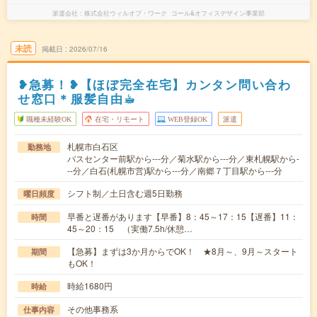
派遣会社
株式会社ウィルオブ・ワーク コール&オフィスデザイン事業部
未読
掲載日
2026/07/16
❥急募！❥【ほぼ完全在宅】カンタン問い合わ
せ窓口＊服髪自由☕︎
職種未経験OK
在宅・リモート
WEB登録OK
派遣
札幌市白石区
勤務地
バスセンター前駅から---分／菊水駅から---分／東札幌駅から-
--分／白石(札幌市営)駅から---分／南郷７丁目駅から---分
シフト制／土日含む週5日勤務
曜日頻度
早番と遅番があります【早番】8：45～17：15【遅番】11：
時間
45～20：15 （実働7.5h/休憩…
【急募】まずは3か月からでOK！ ★8月～、9月～スタート
期間
もOK！
時給1680円
時給
その他事務系
仕事内容