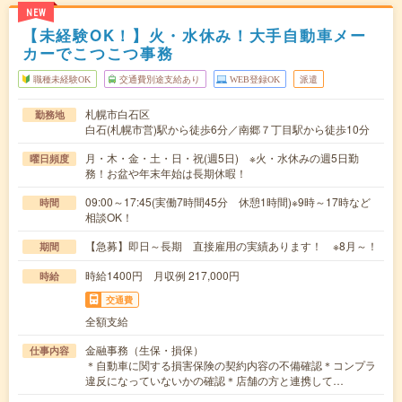
NEW
【未経験OK！】火・水休み！大手自動車メー
カーでこつこつ事務
職種未経験OK
交通費別途支給あり
WEB登録OK
派遣
札幌市白石区
勤務地
白石(札幌市営)駅から徒歩6分／南郷７丁目駅から徒歩10分
月・木・金・土・日・祝(週5日) ※火・水休みの週5日勤
曜日頻度
務！お盆や年末年始は長期休暇！
09:00～17:45(実働7時間45分 休憩1時間)※9時～17時など
時間
相談OK！
【急募】即日～長期 直接雇用の実績あります！ ※8月～！
期間
時給1400円 月収例 217,000円
時給
交通費
全額支給
金融事務（生保・損保）
仕事内容
＊自動車に関する損害保険の契約内容の不備確認＊コンプラ
違反になっていないかの確認＊店舗の方と連携して…