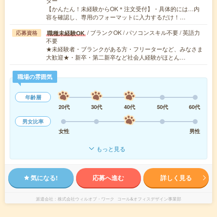
ター
【かんたん！未経験からOK＊注文受付】・具体的には…内
容を確認し、専用のフォーマットに入力するだけ！…
/ ブランクOK / パソコンスキル不要 / 英語力
職種未経験OK
応募資格
不要
★未経験者・ブランクがある方・フリーターなど、みなさま
大歓迎★・新卒・第二新卒など社会人経験がほとん…
職場の雰囲気
年齢層
20代
30代
40代
50代
60代
男女比率
女性
男性
もっと見る
気になる!
応募へ進む
詳しく見る
派遣会社
株式会社ウィルオブ・ワーク コール&オフィスデザイン事業部