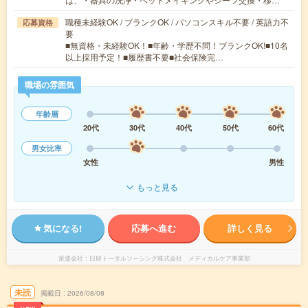
職種未経験OK / ブランクOK / パソコンスキル不要 / 英語力不
応募資格
要
■無資格・未経験OK！■年齢・学歴不問！ブランクOK!■10名
以上採用予定！■履歴書不要■社会保険完…
職場の雰囲気
年齢層
20代
30代
40代
50代
60代
男女比率
女性
男性
もっと見る
気になる!
応募へ進む
詳しく見る
派遣会社
日研トータルソーシング株式会社 メディカルケア事業部
未読
掲載日
2026/08/08