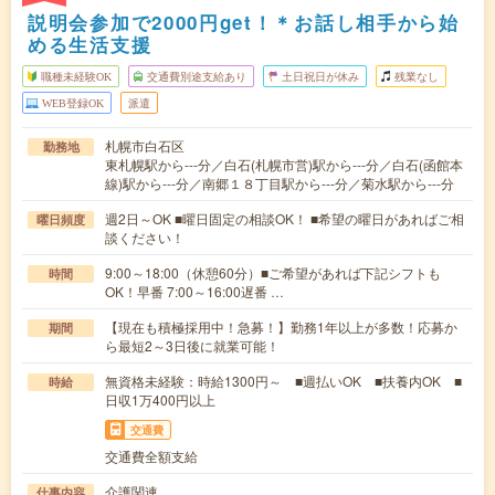
説明会参加で2000円get！＊お話し相手から始
める生活支援
職種未経験OK
交通費別途支給あり
土日祝日が休み
残業なし
WEB登録OK
派遣
札幌市白石区
勤務地
東札幌駅から---分／白石(札幌市営)駅から---分／白石(函館本
線)駅から---分／南郷１８丁目駅から---分／菊水駅から---分
週2日～OK ■曜日固定の相談OK！ ■希望の曜日があればご相
曜日頻度
談ください！
9:00～18:00（休憩60分）■ご希望があれば下記シフトも
時間
OK！早番 7:00～16:00遅番 …
【現在も積極採用中！急募！】勤務1年以上が多数！応募か
期間
ら最短2～3日後に就業可能！
無資格未経験：時給1300円～ ■週払いOK ■扶養内OK ■
時給
日収1万400円以上
交通費
交通費全額支給
介護関連
仕事内容