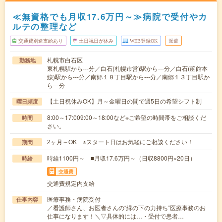
≪無資格でも月収17.6万円～≫病院で受付やカ
ルテの整理など
交通費別途支給あり
土日祝日が休み
WEB登録OK
派遣
札幌市白石区
勤務地
東札幌駅から---分／白石(札幌市営)駅から---分／白石(函館本
線)駅から---分／南郷１８丁目駅から---分／南郷１３丁目駅か
ら---分
【土日祝休みOK】月～金曜日の間で週5日の希望シフト制
曜日頻度
8:00～17:009:00～18:00など※ご希望の時間帯をご相談くだ
時間
さい。
2ヶ月～OK ※スタート日はお気軽にご相談ください！
期間
時給1100円～ ■月収17.6万円～（日収8800円×20日）
時給
交通費
交通費規定内支給
医療事務・病院受付
仕事内容
／看護師さん、お医者さんの“縁の下の力持ち”医療事務のお
仕事になります！＼▽具体的には…・受付で患者…