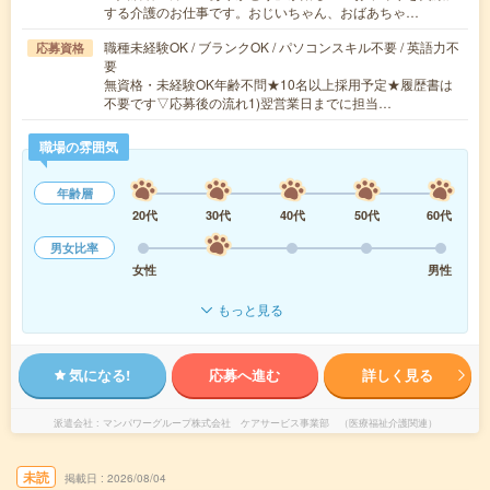
する介護のお仕事です。おじいちゃん、おばあちゃ…
職種未経験OK / ブランクOK / パソコンスキル不要 / 英語力不
応募資格
要
無資格・未経験OK年齢不問★10名以上採用予定★履歴書は
不要です▽応募後の流れ1)翌営業日までに担当…
職場の雰囲気
年齢層
20代
30代
40代
50代
60代
男女比率
女性
男性
もっと見る
気になる!
応募へ進む
詳しく見る
派遣会社
マンパワーグループ株式会社 ケアサービス事業部 （医療福祉介護関連）
未読
掲載日
2026/08/04