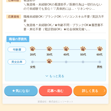
仕事内容
＼無資格・未経験OKの看護助手／医療行為は一切行わない
ので未経験でも安心！▽具体的には…・リネンやシ…
職種未経験OK / ブランクOK / パソコンスキル不要 / 英語力不
応募資格
要
＼無資格＊未経験OK／★年齢不問・ブランクOK★履歴書不
要・来社不要（電話登録OK）★社会保険完備＼…
職場の雰囲気
年齢層
20代
30代
40代
50代
60代
男女比率
女性
男性
もっと見る
気になる!
応募へ進む
詳しく見る
派遣会社
株式会社ニッソーネット