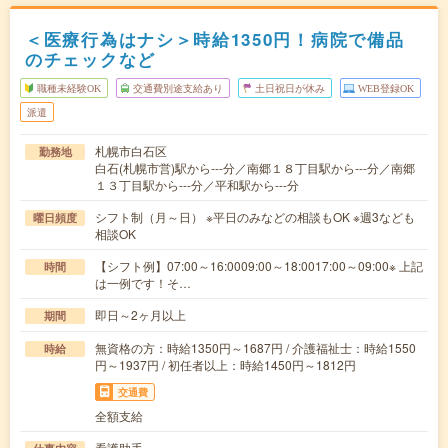
＜医療行為はナシ＞時給1350円！病院で備品
のチェックなど
職種未経験OK
交通費別途支給あり
土日祝日が休み
WEB登録OK
派遣
札幌市白石区
勤務地
白石(札幌市営)駅から---分／南郷１８丁目駅から---分／南郷
１３丁目駅から---分／平和駅から---分
シフト制（月～日） ※平日のみなどの相談もOK ※週3なども
曜日頻度
相談OK
【シフト例】07:00～16:0009:00～18:0017:00～09:00※ 上記
時間
は一例です！そ…
即日～2ヶ月以上
期間
無資格の方：時給1350円～1687円 / 介護福祉士：時給1550
時給
円～1937円 / 初任者以上：時給1450円～1812円
交通費
全額支給
看護助手