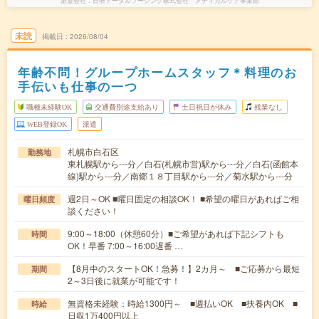
派遣会社
日研トータルソーシング株式会社 メディカルケア事業部
未読
掲載日
2026/08/04
年齢不問！グループホームスタッフ＊料理のお
手伝いも仕事の一つ
職種未経験OK
交通費別途支給あり
土日祝日が休み
残業なし
WEB登録OK
派遣
札幌市白石区
勤務地
東札幌駅から---分／白石(札幌市営)駅から---分／白石(函館本
線)駅から---分／南郷１８丁目駅から---分／菊水駅から---分
週2日～OK ■曜日固定の相談OK！ ■希望の曜日があればご相
曜日頻度
談ください！
9:00～18:00（休憩60分）■ご希望があれば下記シフトも
時間
OK！早番 7:00～16:00遅番 …
【8月中のスタートOK！急募！】2カ月～ ■ご応募から最短
期間
2～3日後に就業が可能です！
無資格未経験：時給1300円～ ■週払いOK ■扶養内OK ■
時給
日収1万400円以上