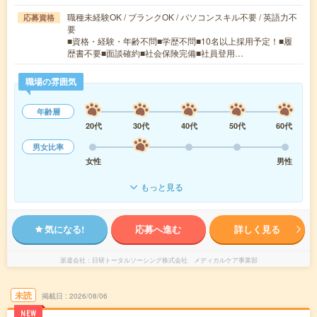
職種未経験OK / ブランクOK / パソコンスキル不要 / 英語力不
応募資格
要
■資格・経験・年齢不問■学歴不問■10名以上採用予定！■履
歴書不要■面談確約■社会保険完備■社員登用…
職場の雰囲気
年齢層
20代
30代
40代
50代
60代
男女比率
女性
男性
もっと見る
気になる!
応募へ進む
詳しく見る
派遣会社
日研トータルソーシング株式会社 メディカルケア事業部
未読
掲載日
2026/08/06
NEW