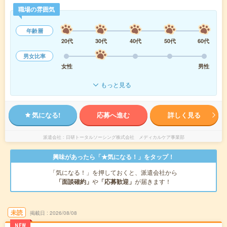
職場の雰囲気
年齢層
20代
30代
40代
50代
60代
男女比率
女性
男性
もっと見る
気になる!
応募へ進む
詳しく見る
派遣会社
日研トータルソーシング株式会社 メディカルケア事業部
興味があったら「★気になる！」をタップ！
「気になる！」を押しておくと、派遣会社から
「面談確約」
や
「応募歓迎」
が届きます！
未読
掲載日
2026/08/08
NEW