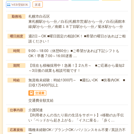
WEB登録OK
派遣
札幌市白石区
勤務地
東札幌駅から---分／白石(札幌市営)駅から---分／白石(函館本
線)駅から---分／南郷１８丁目駅から---分／菊水駅から---分
週2日～OK ■曜日固定の相談OK！ ■希望の曜日があればご相
曜日頻度
談ください！
9:00～18:00（休憩60分）■ご希望があれば下記シフトも
時間
OK！早番 7:00～16:00遅番 …
【現在も積極採用中！急募！】2カ月～ ■ご応募から最短2
期間
～3日後の就業も相談可能です！
無資格未経験：時給1300円～ ■週払いOK ■扶養内OK ■
時給
日収1万400円以上
交通費
交通費全額支給
介護関連
仕事内容
【利用者さんの当たり前の生活をサポート】○移動のお手伝
い「ベッドから起き上がる」「イスに座る」「歩く…
職種未経験OK / ブランクOK / パソコンスキル不要 / 英語力不
応募資格