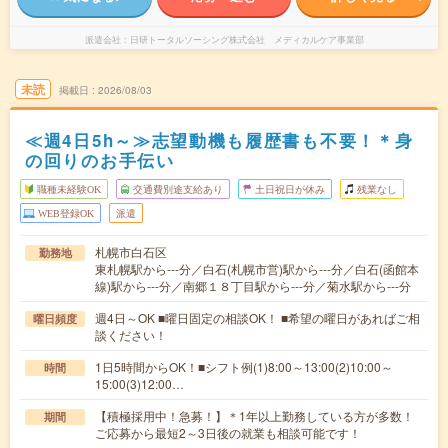
派遣会社
日研トータルソーシング株式会社 メディカルケア事業部
未読
掲載日
2026/08/03
≪週4日5h～≫志望動機も履歴書も不要！＊身
の回りのお手伝い
職種未経験OK
交通費別途支給あり
土日祝日が休み
残業なし
WEB登録OK
派遣
札幌市白石区
勤務地
東札幌駅から---分／白石(札幌市営)駅から---分／白石(函館本
線)駅から---分／南郷１８丁目駅から---分／菊水駅から---分
週4日～OK ■曜日固定の相談OK！ ■希望の曜日があればご相
曜日頻度
談ください！
1日5時間からOK！■シフト例(1)8:00～13:00(2)10:00～
時間
15:00(3)12:00…
【積極採用中！急募！】＊1年以上勤務している方が多数！
期間
ご応募から最短2～3日後の就業も相談可能です！