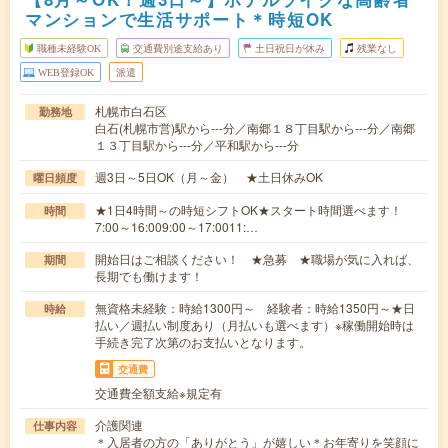
マンションで生活サポート＊時短OK
職種未経験OK
交通費別途支給あり
土日祝日が休み
残業なし
WEB登録OK
派遣
札幌市白石区
勤務地
白石(札幌市営)駅から---分／南郷１８丁目駅から---分／南郷
１３丁目駅から---分／平和駅から---分
週3日～5日OK（月～金） ★土日休みOK
曜日頻度
★1日4時間～の時短シフトOK★スタート時間選べます！
時間
7:00～16:009:00～17:0011:…
開始日はご相談ください！ ★急募 ★職場が気に入れば、
期間
長期でも働けます！
無資格未経験：時給1300円～ 経験者：時給1350円～★日
時給
払い／週払い制度あり（月払いも選べます）※稼働開始時は
手続き完了次第のお支払いとなります。
交通費
交通費全額支給※規定有
介護関連
仕事内容
＊入居者の方の「ありがとう」が嬉しい＊お年寄りを笑顔に