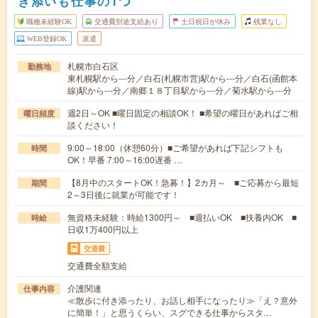
き添いも仕事の1つ
職種未経験OK
交通費別途支給あり
土日祝日が休み
残業なし
WEB登録OK
派遣
札幌市白石区
勤務地
東札幌駅から---分／白石(札幌市営)駅から---分／白石(函館本
線)駅から---分／南郷１８丁目駅から---分／菊水駅から---分
週2日～OK ■曜日固定の相談OK！ ■希望の曜日があればご相
曜日頻度
談ください！
9:00～18:00（休憩60分）■ご希望があれば下記シフトも
時間
OK！早番 7:00～16:00遅番 …
【8月中のスタートOK！急募！】2カ月～ ■ご応募から最短
期間
2～3日後に就業が可能です！
無資格未経験：時給1300円～ ■週払いOK ■扶養内OK ■
時給
日収1万400円以上
交通費
交通費全額支給
介護関連
仕事内容
≪散歩に付き添ったり、お話し相手になったり≫「え？意外
に簡単！」と思うくらい、スグできる仕事からスタ…