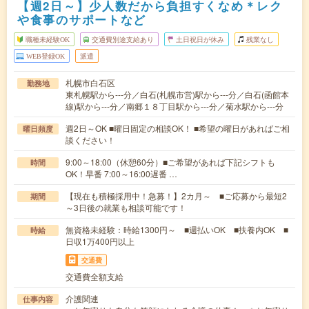
【週2日～】少人数だから負担すくなめ＊レク
や食事のサポートなど
職種未経験OK
交通費別途支給あり
土日祝日が休み
残業なし
WEB登録OK
派遣
札幌市白石区
勤務地
東札幌駅から---分／白石(札幌市営)駅から---分／白石(函館本
線)駅から---分／南郷１８丁目駅から---分／菊水駅から---分
週2日～OK ■曜日固定の相談OK！ ■希望の曜日があればご相
曜日頻度
談ください！
9:00～18:00（休憩60分）■ご希望があれば下記シフトも
時間
OK！早番 7:00～16:00遅番 …
【現在も積極採用中！急募！】2カ月～ ■ご応募から最短2
期間
～3日後の就業も相談可能です！
無資格未経験：時給1300円～ ■週払いOK ■扶養内OK ■
時給
日収1万400円以上
交通費
交通費全額支給
介護関連
仕事内容