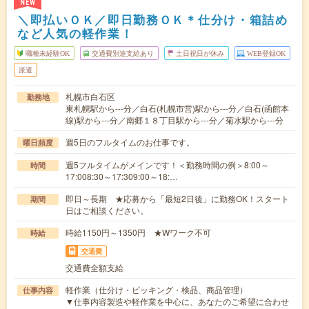
NEW
＼即払いＯＫ／即日勤務ＯＫ＊仕分け・箱詰め
など人気の軽作業！
職種未経験OK
交通費別途支給あり
土日祝日が休み
WEB登録OK
派遣
札幌市白石区
勤務地
東札幌駅から---分／白石(札幌市営)駅から---分／白石(函館本
線)駅から---分／南郷１８丁目駅から---分／菊水駅から---分
週5日のフルタイムのお仕事です。
曜日頻度
週5フルタイムがメインです！＜勤務時間の例＞8:00～
時間
17:008:30～17:309:00～18:…
即日～長期 ★応募から「最短2日後」に勤務OK！スタート
期間
日はご相談ください。
時給1150円～1350円 ★Wワーク不可
時給
交通費
交通費全額支給
軽作業（仕分け・ピッキング・検品、商品管理）
仕事内容
▼仕事内容製造や軽作業を中心に、あなたのご希望に合わせ