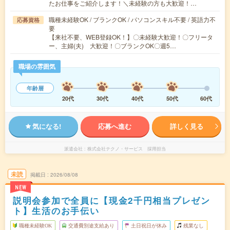
たお仕事をご紹介します！＼未経験の方も大歓迎！…
職種未経験OK / ブランクOK / パソコンスキル不要 / 英語力不
応募資格
要
【来社不要、WEB登録OK！】〇未経験大歓迎！〇フリータ
ー、主婦(夫) 大歓迎！〇ブランクOK〇週5…
職場の雰囲気
年齢層
20代
30代
40代
50代
60代
気になる!
応募へ進む
詳しく見る
派遣会社
株式会社テクノ・サービス 採用担当
未読
掲載日
2026/08/08
NEW
説明会参加で全員に【現金2千円相当プレゼン
ト】生活のお手伝い
職種未経験OK
交通費別途支給あり
土日祝日が休み
残業なし