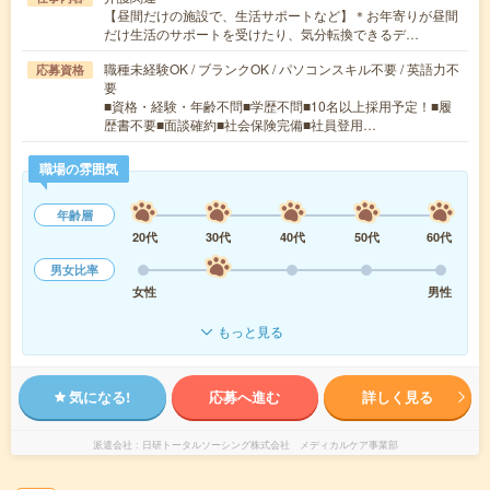
【昼間だけの施設で、生活サポートなど】＊お年寄りが昼間
だけ生活のサポートを受けたり、気分転換できるデ…
職種未経験OK / ブランクOK / パソコンスキル不要 / 英語力不
応募資格
要
■資格・経験・年齢不問■学歴不問■10名以上採用予定！■履
歴書不要■面談確約■社会保険完備■社員登用…
職場の雰囲気
年齢層
20代
30代
40代
50代
60代
男女比率
女性
男性
もっと見る
気になる!
応募へ進む
詳しく見る
派遣会社
日研トータルソーシング株式会社 メディカルケア事業部