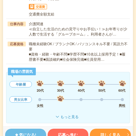
交通費
交通費全額支給
介護関連
仕事内容
≪自立した生活のための見守りやお手伝い！≫お年寄りが少
人数で生活する「グループホーム」。利用者さんが…
職種未経験OK / ブランクOK / パソコンスキル不要 / 英語力不
応募資格
要
■資格・経験・年齢不問■学歴不問■10名以上採用予定！■履
歴書不要■面談確約■社会保険完備■社員登用…
職場の雰囲気
年齢層
20代
30代
40代
50代
60代
男女比率
女性
男性
もっと見る
気になる!
応募へ進む
詳しく見る