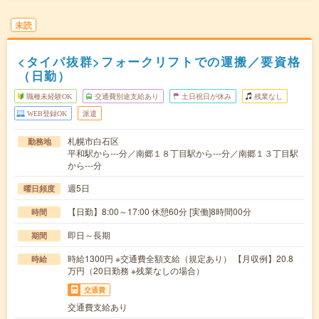
未読
<タイパ抜群>フォークリフトでの運搬／要資格
（日勤）
職種未経験OK
交通費別途支給あり
土日祝日が休み
残業なし
WEB登録OK
派遣
札幌市白石区
勤務地
平和駅から---分／南郷１８丁目駅から---分／南郷１３丁目駅
から---分
週5日
曜日頻度
【日勤】8:00～17:00 休憩60分 [実働]8時間00分
時間
即日～長期
期間
時給1300円 ※交通費全額支給（規定あり） 【月収例】20.8
時給
万円（20日勤務 ※残業なしの場合）
交通費
交通費支給あり