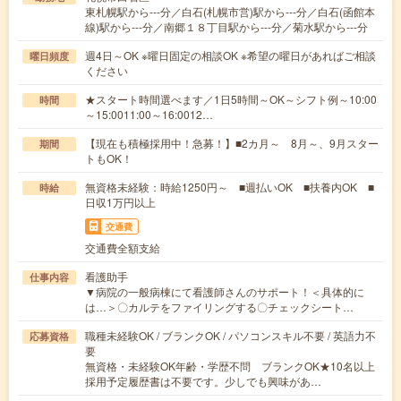
東札幌駅から---分／白石(札幌市営)駅から---分／白石(函館本
線)駅から---分／南郷１８丁目駅から---分／菊水駅から---分
週4日～OK ※曜日固定の相談OK ※希望の曜日があればご相談
曜日頻度
ください
★スタート時間選べます／1日5時間～OK～シフト例～10:00
時間
～15:0011:00～16:0012…
【現在も積極採用中！急募！】■2カ月～ 8月～、9月スター
期間
トもOK！
無資格未経験：時給1250円～ ■週払いOK ■扶養内OK ■
時給
日収1万円以上
交通費
交通費全額支給
看護助手
仕事内容
▼病院の一般病棟にて看護師さんのサポート！＜具体的に
は…＞〇カルテをファイリングする〇チェックシート…
職種未経験OK / ブランクOK / パソコンスキル不要 / 英語力不
応募資格
要
無資格・未経験OK年齢・学歴不問 ブランクOK★10名以上
採用予定履歴書は不要です。少しでも興味があ…