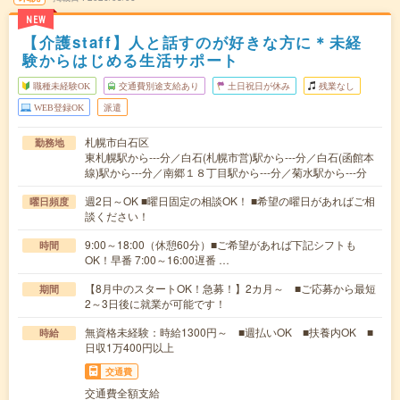
NEW
【介護staff】人と話すのが好きな方に＊未経
験からはじめる生活サポート
職種未経験OK
交通費別途支給あり
土日祝日が休み
残業なし
WEB登録OK
派遣
札幌市白石区
勤務地
東札幌駅から---分／白石(札幌市営)駅から---分／白石(函館本
線)駅から---分／南郷１８丁目駅から---分／菊水駅から---分
週2日～OK ■曜日固定の相談OK！ ■希望の曜日があればご相
曜日頻度
談ください！
9:00～18:00（休憩60分）■ご希望があれば下記シフトも
時間
OK！早番 7:00～16:00遅番 …
【8月中のスタートOK！急募！】2カ月～ ■ご応募から最短
期間
2～3日後に就業が可能です！
無資格未経験：時給1300円～ ■週払いOK ■扶養内OK ■
時給
日収1万400円以上
交通費
交通費全額支給