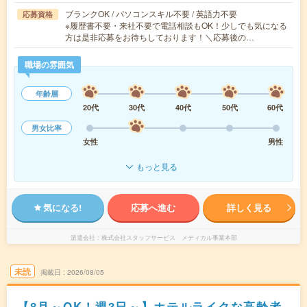
ブランクOK / パソコンスキル不要 / 英語力不要
応募資格
※履歴書不要・来社不要で電話相談もOK！少しでも気になる
方は是非応募をお待ちしております！＼応募後の…
職場の雰囲気
年齢層
20代
30代
40代
50代
60代
男女比率
女性
男性
もっと見る
気になる!
応募へ進む
詳しく見る
派遣会社
株式会社スタッフサービス メディカル事業本部
未読
掲載日
2026/08/05
【8月～OK！週3日～】ホテルライクな高齢者