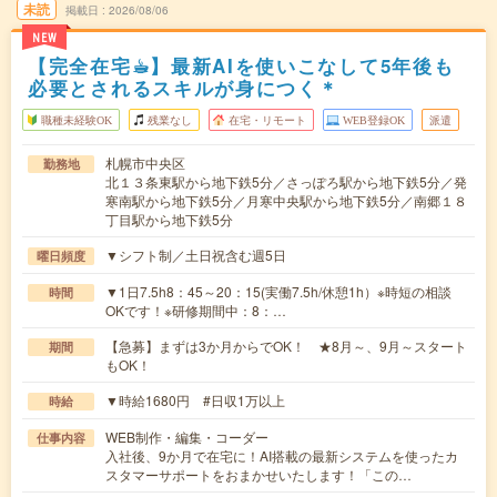
未読
掲載日
2026/08/06
NEW
【完全在宅☕︎】最新AIを使いこなして5年後も
必要とされるスキルが身につく＊
職種未経験OK
残業なし
在宅・リモート
WEB登録OK
派遣
札幌市中央区
勤務地
北１３条東駅から地下鉄5分／さっぽろ駅から地下鉄5分／発
寒南駅から地下鉄5分／月寒中央駅から地下鉄5分／南郷１８
丁目駅から地下鉄5分
▼シフト制／土日祝含む週5日
曜日頻度
▼1日7.5h8：45～20：15(実働7.5h/休憩1h）※時短の相談
時間
OKです！※研修期間中：8：…
【急募】まずは3か月からでOK！ ★8月～、9月～スタート
期間
もOK！
▼時給1680円 #日収1万以上
時給
WEB制作・編集・コーダー
仕事内容
入社後、9か月で在宅に！AI搭載の最新システムを使ったカ
スタマーサポートをおまかせいたします！「この…