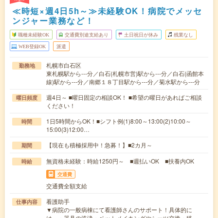
≪時短×週4日5h～≫未経験OK！病院でメッセ
ンジャー業務など！
職種未経験OK
交通費別途支給あり
土日祝日が休み
残業なし
WEB登録OK
派遣
札幌市白石区
勤務地
東札幌駅から---分／白石(札幌市営)駅から---分／白石(函館本
線)駅から---分／南郷１８丁目駅から---分／菊水駅から---分
週4日～ ■曜日固定の相談OK！ ■希望の曜日があればご相談
曜日頻度
ください！
1日5時間からOK！■シフト例(1)8:00～13:00(2)10:00～
時間
15:00(3)12:00…
【現在も積極採用中！急募！】■2カ月～
期間
無資格未経験：時給1250円～ ■週払いOK ■扶養内OK
時給
交通費
交通費全額支給
看護助手
仕事内容
▼病院の一般病棟にて看護師さんのサポート！具体的に
は、・器具の洗浄・ベットメイキングやシーツ交換・移…