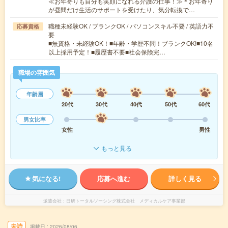
≪お年寄りも自分も笑顔になれる介護の仕事！≫＊お年寄り
が昼間だけ生活のサポートを受けたり、気分転換で…
職種未経験OK / ブランクOK / パソコンスキル不要 / 英語力不
応募資格
要
■無資格・未経験OK！■年齢・学歴不問！ブランクOK!■10名
以上採用予定！■履歴書不要■社会保険完…
職場の雰囲気
年齢層
20代
30代
40代
50代
60代
男女比率
女性
男性
もっと見る
気になる!
応募へ進む
詳しく見る
派遣会社
日研トータルソーシング株式会社 メディカルケア事業部
未読
掲載日
2026/08/06