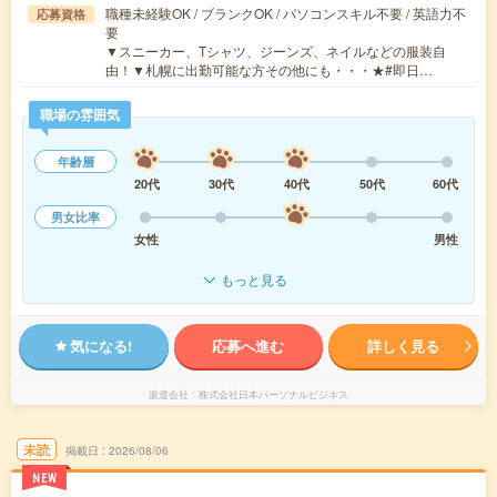
職種未経験OK / ブランクOK / パソコンスキル不要 / 英語力不
応募資格
要
▼スニーカー、Tシャツ、ジーンズ、ネイルなどの服装自
由！▼札幌に出勤可能な方その他にも・・・★#即日…
職場の雰囲気
年齢層
20代
30代
40代
50代
60代
男女比率
女性
男性
もっと見る
気になる!
応募へ進む
詳しく見る
派遣会社
株式会社日本パーソナルビジネス
未読
掲載日
2026/08/06
NEW