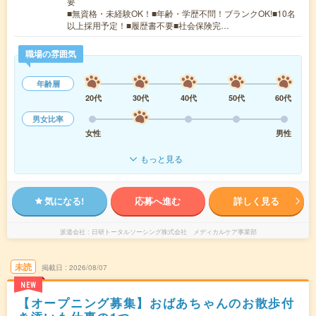
要
■無資格・未経験OK！■年齢・学歴不問！ブランクOK!■10名
以上採用予定！■履歴書不要■社会保険完…
職場の雰囲気
年齢層
20代
30代
40代
50代
60代
男女比率
女性
男性
もっと見る
気になる!
応募へ進む
詳しく見る
派遣会社
日研トータルソーシング株式会社 メディカルケア事業部
未読
掲載日
2026/08/07
NEW
【オープニング募集】おばあちゃんのお散歩付