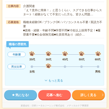
介護関連
仕事内容
「え？意外に簡単！」と思うくらい、スグできる仕事からス
タート！経験がなくて不安だった方も、皆さん問題…
職種未経験OK / ブランクOK / パソコンスキル不要 / 英語力不
応募資格
要
■資格・経験・年齢不問■学歴不問■10名以上採用予定！■履
歴書不要■社会保険完備■社員登用あり（紹介…
職場の雰囲気
年齢層
20代
30代
40代
50代
60代
男女比率
女性
男性
もっと見る
気になる!
応募へ進む
詳しく見る
派遣会社
日研トータルソーシング株式会社 メディカルケア事業部