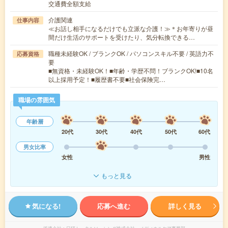
交通費全額支給
介護関連
仕事内容
≪お話し相手になるだけでも立派な介護！≫＊お年寄りが昼
間だけ生活のサポートを受けたり、気分転換できる…
職種未経験OK / ブランクOK / パソコンスキル不要 / 英語力不
応募資格
要
■無資格・未経験OK！■年齢・学歴不問！ブランクOK!■10名
以上採用予定！■履歴書不要■社会保険完…
職場の雰囲気
年齢層
20代
30代
40代
50代
60代
男女比率
女性
男性
もっと見る
気になる!
応募へ進む
詳しく見る