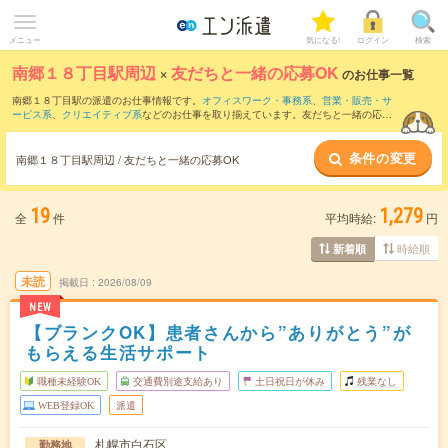
メニュー
気になる!
ログイン
検索
南郷１８丁目駅周辺
×
友だちと一緒の応募OK
のお仕事一覧
南郷１８丁目駅の派遣のお仕事情報です。
オフィスワーク・事務系
、
営業・販売・サ
ービス系
、
クリエイティブ系
などのお仕事を取り揃えています。友だちと一緒の応募
OKの条件の他に、
交通費別途支給あり
、
職種未経験OK
、
週4日勤務
などのこだわり条
件も取り揃えています。
条件の変更
南郷１８丁目駅周辺 / 友だちと一緒の応募OK
19
1,279
全
件
平均時給:
円
時給順
新着順
未読
掲載日
2026/08/09
NEW
【ブランクOK】患者さんから”ありがとう”が
もらえる生活サポート
職種未経験OK
交通費別途支給あり
土日祝日が休み
残業なし
WEB登録OK
派遣
札幌市白石区
勤務地