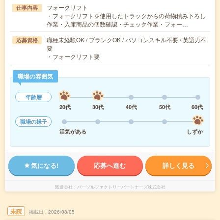
フォークリフト
仕事内容
・フォークリフトを使用したトラックからの荷物積み下ろし
作業・入庫商品の個数確認・チェック作業・フォー…
職種未経験OK / ブランクOK / パソコンスキル不要 / 英語力不
応募資格
要
・フォークリフト要
職場の雰囲気
年齢層
20代
30代
40代
50代
60代
職場の様子
活気がある
しずか
気になる!
応募へ進む
詳しく見る
派遣会社
パーソルファクトリーパートナーズ株式会社
未読
掲載日
2026/08/05