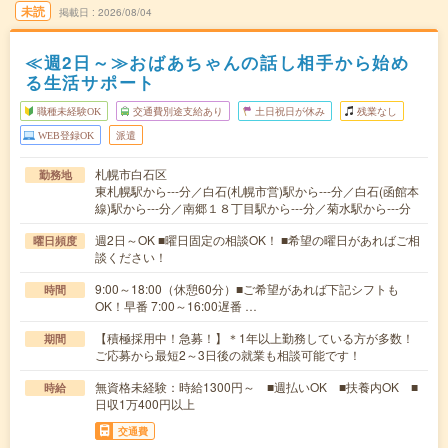
未読
掲載日
2026/08/04
≪週2日～≫おばあちゃんの話し相手から始め
る生活サポート
職種未経験OK
交通費別途支給あり
土日祝日が休み
残業なし
WEB登録OK
派遣
札幌市白石区
勤務地
東札幌駅から---分／白石(札幌市営)駅から---分／白石(函館本
線)駅から---分／南郷１８丁目駅から---分／菊水駅から---分
週2日～OK ■曜日固定の相談OK！ ■希望の曜日があればご相
曜日頻度
談ください！
9:00～18:00（休憩60分）■ご希望があれば下記シフトも
時間
OK！早番 7:00～16:00遅番 …
【積極採用中！急募！】＊1年以上勤務している方が多数！
期間
ご応募から最短2～3日後の就業も相談可能です！
無資格未経験：時給1300円～ ■週払いOK ■扶養内OK ■
時給
日収1万400円以上
交通費