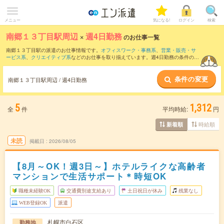
メニュー
気になる!
ログイン
検索
南郷１３丁目駅周辺
×
週4日勤務
のお仕事一覧
南郷１３丁目駅の派遣のお仕事情報です。
オフィスワーク・事務系
、
営業・販売・サ
ービス系
、
クリエイティブ系
などのお仕事を取り揃えています。週4日勤務の条件の他
に、
交通費別途支給あり
、
職種未経験OK
、
友だちと一緒の応募OK
などのこだわり条
件も取り揃えています。
条件の変更
南郷１３丁目駅周辺 / 週4日勤務
5
1,312
全
件
平均時給:
円
時給順
新着順
未読
掲載日
2026/08/05
【8月～OK！週3日～】ホテルライクな高齢者
マンションで生活サポート＊時短OK
職種未経験OK
交通費別途支給あり
土日祝日が休み
残業なし
WEB登録OK
派遣
札幌市白石区
勤務地