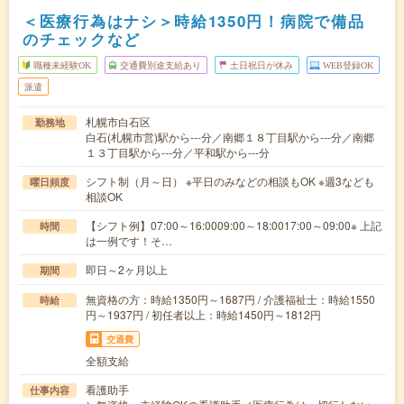
＜医療行為はナシ＞時給1350円！病院で備品
のチェックなど
職種未経験OK
交通費別途支給あり
土日祝日が休み
WEB登録OK
派遣
札幌市白石区
勤務地
白石(札幌市営)駅から---分／南郷１８丁目駅から---分／南郷
１３丁目駅から---分／平和駅から---分
シフト制（月～日） ※平日のみなどの相談もOK ※週3なども
曜日頻度
相談OK
【シフト例】07:00～16:0009:00～18:0017:00～09:00※ 上記
時間
は一例です！そ…
即日～2ヶ月以上
期間
無資格の方：時給1350円～1687円 / 介護福祉士：時給1550
時給
円～1937円 / 初任者以上：時給1450円～1812円
交通費
全額支給
看護助手
仕事内容