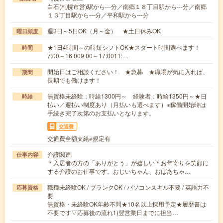
白石(札幌市営)駅から---分／南郷１８丁目駅から---分／南郷
１３丁目駅から---分／平和駅から---分
週3日～5日OK（月～金） ★土日休みOK
曜日頻度
★1日4時間～の時短シフトOK★スタート時間選べます！
時間
7:00～16:009:00～17:0011:…
開始日はご相談ください！ ★急募 ★職場が気に入れば、
期間
長期でも働けます！
無資格未経験：時給1300円～ 経験者：時給1350円～★日
時給
払い／週払い制度あり（月払いも選べます）※稼働開始時は
手続き完了次第のお支払いとなります。
交通費
交通費全額支給※規定有
介護関連
仕事内容
＊入居者の方の「ありがとう」が嬉しい＊お年寄りを笑顔に
する介護のお仕事です。おじいちゃん、おばあちゃ…
職種未経験OK / ブランクOK / パソコンスキル不要 / 英語力不
応募資格
要
無資格・未経験OK年齢不問★10名以上採用予定★履歴書は
不要です▽応募後の流れ1)翌営業日までに担当…