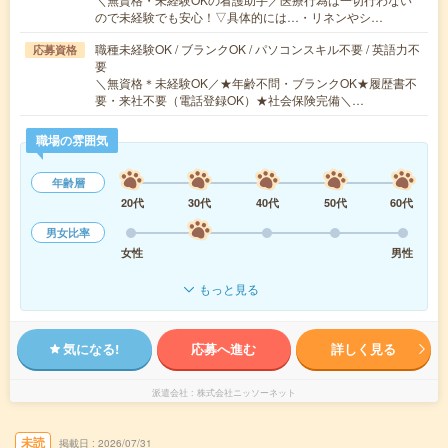
ので未経験でも安心！▽具体的には…・リネンやシ…
職種未経験OK / ブランクOK / パソコンスキル不要 / 英語力不
応募資格
要
＼無資格＊未経験OK／★年齢不問・ブランクOK★履歴書不
要・来社不要（電話登録OK）★社会保険完備＼…
職場の雰囲気
年齢層
20代
30代
40代
50代
60代
男女比率
女性
男性
もっと見る
気になる!
応募へ進む
詳しく見る
派遣会社
株式会社ニッソーネット
未読
掲載日
2026/07/31