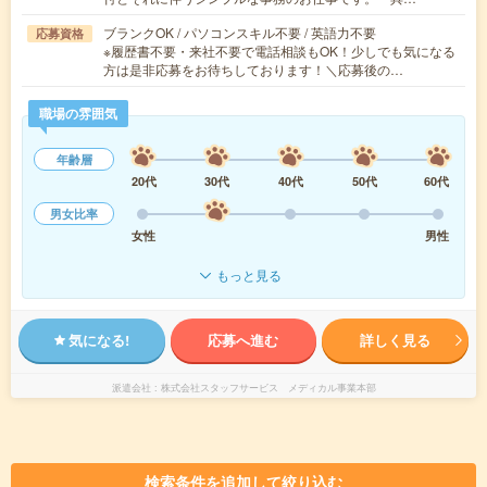
ブランクOK / パソコンスキル不要 / 英語力不要
応募資格
※履歴書不要・来社不要で電話相談もOK！少しでも気になる
方は是非応募をお待ちしております！＼応募後の…
職場の雰囲気
年齢層
20代
30代
40代
50代
60代
男女比率
女性
男性
もっと見る
気になる!
応募へ進む
詳しく見る
派遣会社
株式会社スタッフサービス メディカル事業本部
検索条件を追加して絞り込む