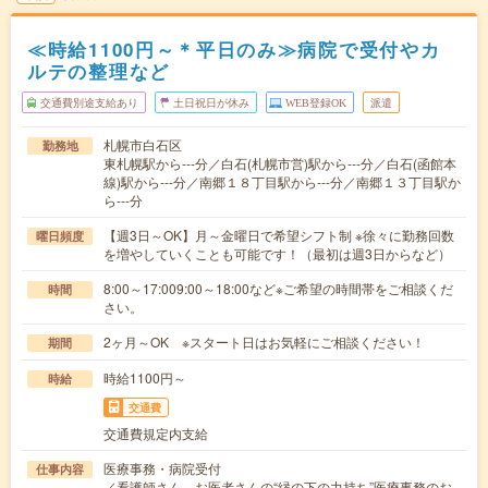
≪時給1100円～＊平日のみ≫病院で受付やカ
ルテの整理など
交通費別途支給あり
土日祝日が休み
WEB登録OK
派遣
札幌市白石区
勤務地
東札幌駅から---分／白石(札幌市営)駅から---分／白石(函館本
線)駅から---分／南郷１８丁目駅から---分／南郷１３丁目駅か
ら---分
【週3日～OK】月～金曜日で希望シフト制 ※徐々に勤務回数
曜日頻度
を増やしていくことも可能です！（最初は週3日からなど）
8:00～17:009:00～18:00など※ご希望の時間帯をご相談くだ
時間
さい。
2ヶ月～OK ※スタート日はお気軽にご相談ください！
期間
時給1100円～
時給
交通費
交通費規定内支給
医療事務・病院受付
仕事内容
／看護師さん、お医者さんの“縁の下の力持ち”医療事務のお