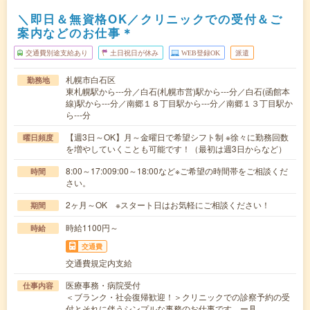
＼即日＆無資格OK／クリニックでの受付＆ご
案内などのお仕事＊
交通費別途支給あり
土日祝日が休み
WEB登録OK
派遣
札幌市白石区
勤務地
東札幌駅から---分／白石(札幌市営)駅から---分／白石(函館本
線)駅から---分／南郷１８丁目駅から---分／南郷１３丁目駅か
ら---分
【週3日～OK】月～金曜日で希望シフト制 ※徐々に勤務回数
曜日頻度
を増やしていくことも可能です！（最初は週3日からなど）
8:00～17:009:00～18:00など※ご希望の時間帯をご相談くだ
時間
さい。
2ヶ月～OK ※スタート日はお気軽にご相談ください！
期間
時給1100円～
時給
交通費
交通費規定内支給
医療事務・病院受付
仕事内容
＜ブランク・社会復帰歓迎！＞クリニックでの診察予約の受
付とそれに伴うシンプルな事務のお仕事です。ー具…