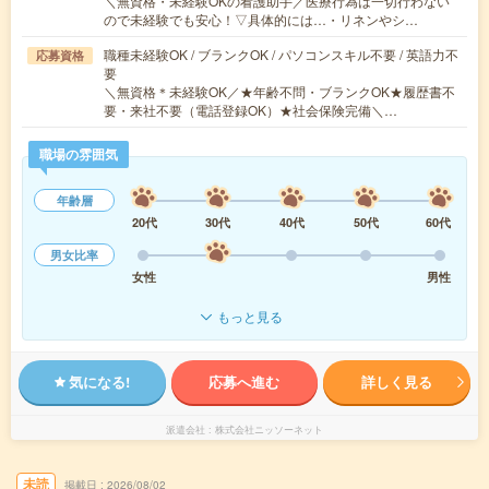
＼無資格・未経験OKの看護助手／医療行為は一切行わない
ので未経験でも安心！▽具体的には…・リネンやシ…
職種未経験OK / ブランクOK / パソコンスキル不要 / 英語力不
応募資格
要
＼無資格＊未経験OK／★年齢不問・ブランクOK★履歴書不
要・来社不要（電話登録OK）★社会保険完備＼…
職場の雰囲気
年齢層
20代
30代
40代
50代
60代
男女比率
女性
男性
もっと見る
気になる!
応募へ進む
詳しく見る
派遣会社
株式会社ニッソーネット
未読
掲載日
2026/08/02