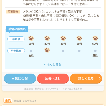
仕事になります！＼▽具体的には…・受付で患者…
ブランクOK / パソコンスキル不要 / 英語力不要
応募資格
※履歴書不要・来社不要で電話相談もOK！少しでも気になる
方は是非応募をお待ちしております！＼応募後の…
職場の雰囲気
年齢層
20代
30代
40代
50代
60代
男女比率
女性
男性
もっと見る
気になる!
応募へ進む
詳しく見る
派遣会社
株式会社スタッフサービス メディカル事業本部
未読
掲載日
2026/07/23