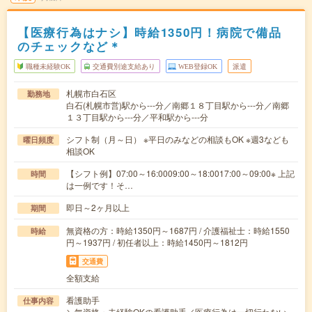
【医療行為はナシ】時給1350円！病院で備品
のチェックなど＊
職種未経験OK
交通費別途支給あり
WEB登録OK
派遣
札幌市白石区
勤務地
白石(札幌市営)駅から---分／南郷１８丁目駅から---分／南郷
１３丁目駅から---分／平和駅から---分
シフト制（月～日） ※平日のみなどの相談もOK ※週3なども
曜日頻度
相談OK
【シフト例】07:00～16:0009:00～18:0017:00～09:00※ 上記
時間
は一例です！そ…
即日～2ヶ月以上
期間
無資格の方：時給1350円～1687円 / 介護福祉士：時給1550
時給
円～1937円 / 初任者以上：時給1450円～1812円
交通費
全額支給
看護助手
仕事内容
＼無資格・未経験OKの看護助手／医療行為は一切行わない