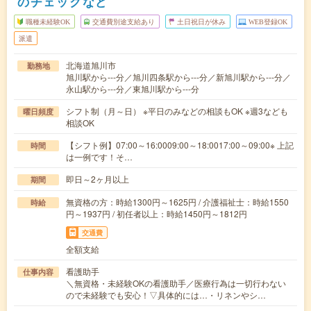
のチェックなど
職種未経験OK
交通費別途支給あり
土日祝日が休み
WEB登録OK
派遣
北海道旭川市
勤務地
旭川駅から---分／旭川四条駅から---分／新旭川駅から---分／
永山駅から---分／東旭川駅から---分
シフト制（月～日） ※平日のみなどの相談もOK ※週3なども
曜日頻度
相談OK
【シフト例】07:00～16:0009:00～18:0017:00～09:00※ 上記
時間
は一例です！そ…
即日～2ヶ月以上
期間
無資格の方：時給1300円～1625円 / 介護福祉士：時給1550
時給
円～1937円 / 初任者以上：時給1450円～1812円
交通費
全額支給
看護助手
仕事内容
＼無資格・未経験OKの看護助手／医療行為は一切行わない
ので未経験でも安心！▽具体的には…・リネンやシ…