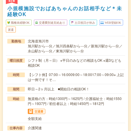
NEW
小規模施設でおばあちゃんのお話相手など＊未
経験OK
職種未経験OK
交通費別途支給あり
土日祝日が休み
WEB登録OK
派遣
北海道旭川市
勤務地
旭川駅から---分／旭川四条駅から---分／新旭川駅から---分／
永山駅から---分／東旭川駅から---分
シフト制（月～日） ※平日のみなどの相談もOK ※週3なども
曜日頻度
相談OK
【シフト例】07:00～16:0009:00～18:0017:00～09:00※ 上記
時間
は一例です！そ…
即日～2ヶ月以上 ■開始日の相談OK！
期間
無資格の方：時給1300円～1625円 / 介護福祉士：時給1550
時給
円～1937円 / 初任者以上：時給1450円～1812円
交通費
全額支給
介護関連
仕事内容