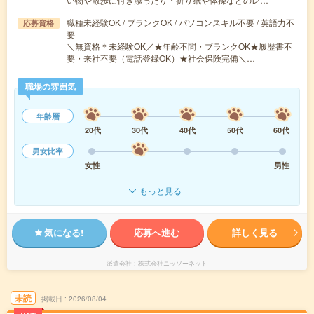
職種未経験OK / ブランクOK / パソコンスキル不要 / 英語力不
応募資格
要
＼無資格＊未経験OK／★年齢不問・ブランクOK★履歴書不
要・来社不要（電話登録OK）★社会保険完備＼…
職場の雰囲気
年齢層
20代
30代
40代
50代
60代
男女比率
女性
男性
もっと見る
気になる!
応募へ進む
詳しく見る
派遣会社
株式会社ニッソーネット
未読
掲載日
2026/08/04