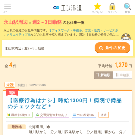
メニュー
気になる!
ログイン
検索
永山駅周辺
×
週2～3日勤務
のお仕事一覧
永山駅の派遣のお仕事情報です。
オフィスワーク・事務系
、
営業・販売・サービス系
、
クリエイティブ系
などのお仕事を取り揃えています。週2～3日勤務の条件の他に、
交通費別途支給あり
、
職種未経験OK
、
友だちと一緒の応募OK
などのこだわり条件も
取り揃えています。
条件の変更
永山駅周辺 / 週2～3日勤務
4
1,270
全
件
平均時給:
円
時給順
新着順
未読
掲載日
2026/08/06
NEW
【医療行為はナシ】時給1300円！病院で備品
のチェックなど＊
職種未経験OK
交通費別途支給あり
WEB登録OK
派遣
北海道旭川市
勤務地
旭川駅から---分／旭川四条駅から---分／新旭川駅から---分／