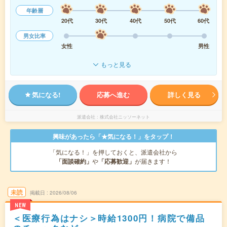
年齢層
20代
30代
40代
50代
60代
男女比率
女性
男性
もっと見る
気になる!
応募へ進む
詳しく見る
派遣会社
株式会社ニッソーネット
興味があったら「★気になる！」をタップ！
「気になる！」を押しておくと、派遣会社から
「面談確約」
や
「応募歓迎」
が届きます！
未読
掲載日
2026/08/06
NEW
＜医療行為はナシ＞時給1300円！病院で備品