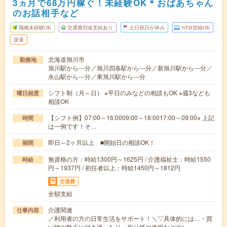
3ヵ月で68万円稼ぐ！未経験OK＊おばあちゃん
のお話相手など
職種未経験OK
交通費別途支給あり
土日祝日が休み
WEB登録OK
派遣
北海道旭川市
勤務地
旭川駅から---分／旭川四条駅から---分／新旭川駅から---分／
永山駅から---分／東旭川駅から---分
シフト制（月～日） ※平日のみなどの相談もOK ※週3なども
曜日頻度
相談OK
【シフト例】07:00～16:0009:00～18:0017:00～09:00※ 上記
時間
は一例です！そ…
即日～2ヶ月以上 ■開始日の相談OK！
期間
無資格の方：時給1300円～1625円 / 介護福祉士：時給1550
時給
円～1937円 / 初任者以上：時給1450円～1812円
交通費
全額支給
介護関連
仕事内容
／利用者の方の日常生活をサポート！＼▽具体的には…・買
い物や散歩に付き添ったり・折り紙や体操などのレ…