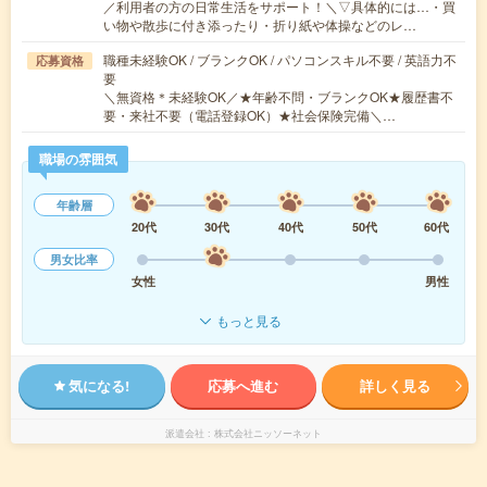
／利用者の方の日常生活をサポート！＼▽具体的には…・買
い物や散歩に付き添ったり・折り紙や体操などのレ…
職種未経験OK / ブランクOK / パソコンスキル不要 / 英語力不
応募資格
要
＼無資格＊未経験OK／★年齢不問・ブランクOK★履歴書不
要・来社不要（電話登録OK）★社会保険完備＼…
職場の雰囲気
年齢層
20代
30代
40代
50代
60代
男女比率
女性
男性
もっと見る
気になる!
応募へ進む
詳しく見る
派遣会社
株式会社ニッソーネット