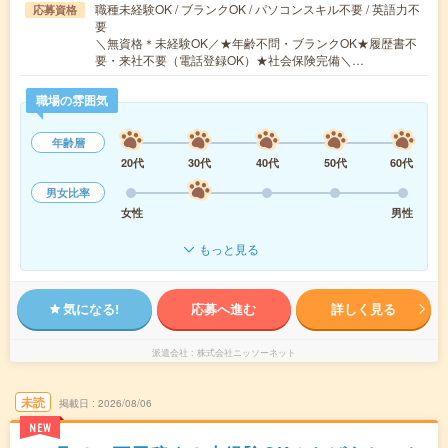
職種未経験OK / ブランクOK / パソコンスキル不要 / 英語力不
応募資格
要
＼無資格＊未経験OK／★年齢不問・ブランクOK★履歴書不
要・来社不要（電話登録OK）★社会保険完備＼…
職場の雰囲気
年齢層
20代
30代
40代
50代
60代
男女比率
女性
男性
もっと見る
気になる!
応募へ進む
詳しく見る
派遣会社
株式会社ニッソーネット
未読
掲載日
2026/08/06
NEW