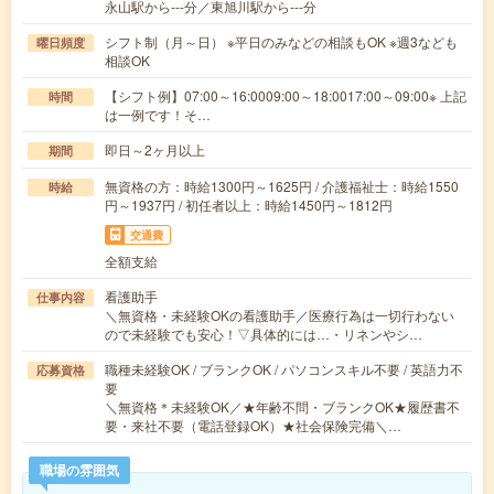
永山駅から---分／東旭川駅から---分
シフト制（月～日） ※平日のみなどの相談もOK ※週3なども
曜日頻度
相談OK
【シフト例】07:00～16:0009:00～18:0017:00～09:00※ 上記
時間
は一例です！そ…
即日～2ヶ月以上
期間
無資格の方：時給1300円～1625円 / 介護福祉士：時給1550
時給
円～1937円 / 初任者以上：時給1450円～1812円
交通費
全額支給
看護助手
仕事内容
＼無資格・未経験OKの看護助手／医療行為は一切行わない
ので未経験でも安心！▽具体的には…・リネンやシ…
職種未経験OK / ブランクOK / パソコンスキル不要 / 英語力不
応募資格
要
＼無資格＊未経験OK／★年齢不問・ブランクOK★履歴書不
要・来社不要（電話登録OK）★社会保険完備＼…
職場の雰囲気