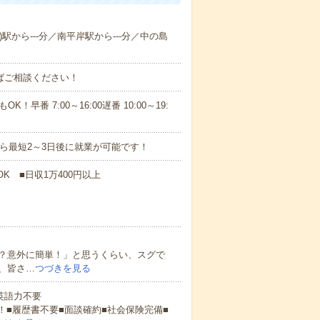
)駅から---分／南平岸駅から---分／中の島
ればご相談ください！
！早番 7:00～16:00遅番 10:00～19:
から最短2～3日後に就業が可能です！
K ■日収1万400円以上
？意外に簡単！」と思うくらい、スグで
、皆さ…
つづきを見る
 英語力不要
！■履歴書不要■面談確約■社会保険完備■