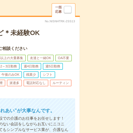
一括
応募
No.NISNHTRK-2SS13
ど＊未経験OK
ご相談ください
名以上の大量募集
友達と一緒OK
OA不要
2～3日勤務
週4日勤務
週5日勤務
午後のみOK
残業少
シフト
煙
派遣多
電話対応なし
ルーティン
ふれあい”が大事なんです。
設での介護のお仕事をお任せします！
のない会話をしながらお互いにニコニ
てもシンプルなサービス業が、介護なん