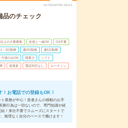
No.NISNHTRK-2BJ13
で備品のチェック
名以上の大量募集
友達と一緒OK
OA不要
2～3日勤務
週4日勤務
週5日勤務
午後のみOK
残業少
シフト
煙
派遣多
電話対応なし
ルーティン
す！お電話での登録もOK！
ート業務が中心！患者さんの移動のお手
医療行為は一切ないので、専門知識や経
完結！来社不要でスムーズにスタートで
で、無理なく自分のペースで働けます！