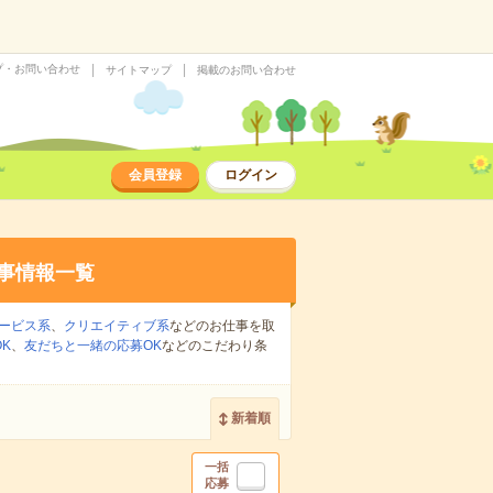
プ・お問い合わせ
サイトマップ
掲載のお問い合わせ
会員登録
ログイン
事情報一覧
ービス系
、
クリエイティブ系
などのお仕事を取
K
、
友だちと一緒の応募OK
などのこだわり条
新着順
一括
応募