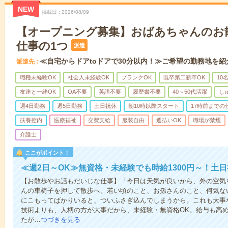
NEW
掲載日
2026/08/09
【オープニング募集】おばあちゃんのお
仕事の1つ
派遣
≪自宅からドアtoドアで30分以内！≫ご希望の勤務地を紹
派遣先
職種未経験OK
社会人未経験OK
ブランクOK
既卒第二新卒OK
10
友達と一緒OK
OA不要
英語不要
履歴書不要
40～50代活躍
し
週4日勤務
週5日勤務
土日祝休
朝10時以降スタート
17時前までの
扶養控内
医療福祉
交費支給
服装自由
週払いOK
職場が禁煙
介護士
ここがポイント！
≪週2日～OK≫無資格・未経験でも時給1300円～！土
【お散歩やお話もだいじな仕事】「今日は天気が良いから、外の空気
んの車椅子を押して散歩へ。若い頃のこと、お孫さんのこと、何気な
にこもってばかりいると、ついふさぎ込んでしまうから。これも大事
技術よりも、人柄の方が大事だから、未経験・無資格OK。給与も高
たが…
つづきを見る