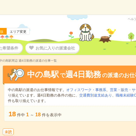
ヘル
版
エリア変更
た希望条件
お気に入りの派遣会社
中の島駅周辺 週4日勤務の派遣の仕事一覧
中の島駅
週4日勤務
で
の派遣のお仕
中の島駅の派遣のお仕事情報です。
オフィスワーク・事務系
、
営業・販売・サ
り揃えています。週4日勤務の条件の他に、
交通費別途支給あり
、
職種未経験O
件も取り揃えています。
18
1
18
件中
～
件を表示中
未読