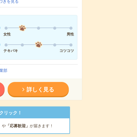
づきを見る
女性
男性
テキパキ
コツコツ
業部
詳しく見る
クリック！
」
や
「応募歓迎」
が届きます！