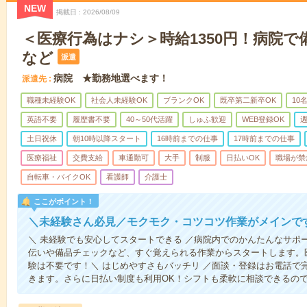
NEW
掲載日
2026/08/09
＜医療行為はナシ＞時給1350円！病院
など
派遣
病院 ★勤務地選べます！
派遣先
職種未経験OK
社会人未経験OK
ブランクOK
既卒第二新卒OK
10
英語不要
履歴書不要
40～50代活躍
しゅふ歓迎
WEB登録OK
週
土日祝休
朝10時以降スタート
16時前までの仕事
17時前までの仕事
医療福祉
交費支給
車通勤可
大手
制服
日払いOK
職場が禁
自転車・バイクOK
看護師
介護士
ここがポイント！
＼未経験さん必見／モクモク・コツコツ作業がメインで
＼ 未経験でも安心してスタートできる ／病院内でのかんたんなサポ
伝いや備品チェックなど、すぐ覚えられる作業からスタートします。
験は不要です！＼ はじめやすさもバッチリ ／面談・登録はお電話で
きます。さらに日払い制度も利用OK！シフトも柔軟に相談できるの