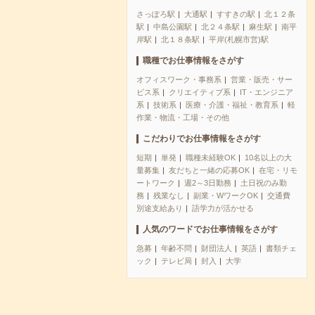
さっぽろ駅
大通駅
すすきの駅
北１２条
駅
中島公園駅
北２４条駅
麻生駅
南平
岸駅
北１８条駅
平岸(札幌市営)駅
職種でお仕事情報をさがす
オフィスワーク・事務系
営業・販売・サー
ビス系
クリエイティブ系
IT・エンジニア
系
技術系
医療・介護・福祉・教育系
軽
作業・物流・工場・その他
こだわりでお仕事情報をさがす
短期
単発
職種未経験OK
10名以上の大
量募集
友だちと一緒の応募OK
在宅・リモ
ートワーク
週2～3日勤務
土日祝のみ勤
務
残業なし
副業・WワークOK
交通費
別途支給あり
語学力が活かせる
人気のワードでお仕事情報をさがす
急募
年齢不問
財団法人
英語
書類チェ
ック
テレビ局
封入
大学