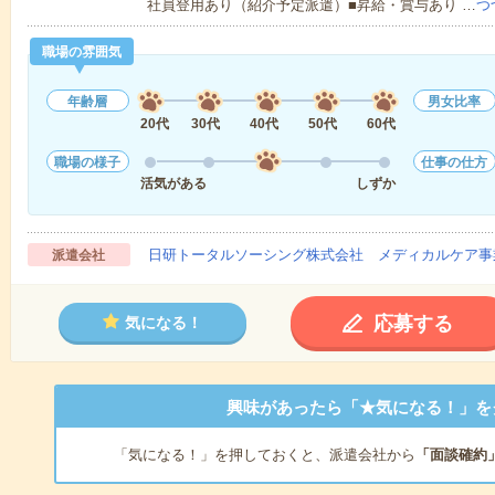
社員登用あり（紹介予定派遣）■昇給・賞与あり …
つ
職場の雰囲気
年齢層
男女比率
20代
30代
40代
50代
60代
職場の様子
仕事の仕方
活気がある
しずか
日研トータルソーシング株式会社 メディカルケア事
派遣会社
応募する
気になる！
興味があったら「★気になる！」を
「気になる！」を押しておくと、派遣会社から
「面談確約