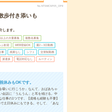
No.NTSMCSP05_OP9
散歩付き添いも
介します。
名以上の大量募集
複数名募集
ゅふ歓迎
WEB登録OK
週2～3日勤務
仕事
残業なし
シフト
交替制勤務
派遣多
電話対応なし
ルーティン
日祝休みもOKです。
を吸いに行こうか」なんて、おばあちゃ
い会話に「うんうん」と耳を傾ける。中
な仕事の1つです。【資格も経験も不要】
めで土日休みにもできる。そして、「あな