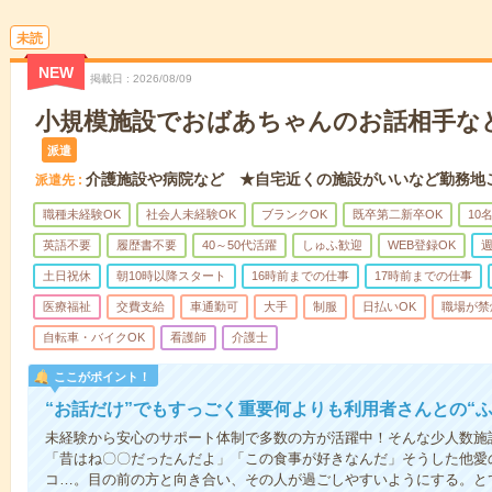
未読
NEW
掲載日
2026/08/09
小規模施設でおばあちゃんのお話相手な
派遣
介護施設や病院など ★自宅近くの施設がいいなど勤務地
派遣先
職種未経験OK
社会人未経験OK
ブランクOK
既卒第二新卒OK
10
英語不要
履歴書不要
40～50代活躍
しゅふ歓迎
WEB登録OK
週
土日祝休
朝10時以降スタート
16時前までの仕事
17時前までの仕事
医療福祉
交費支給
車通勤可
大手
制服
日払いOK
職場が禁
自転車・バイクOK
看護師
介護士
ここがポイント！
“お話だけ”でもすっごく重要何よりも利用者さんとの“
未経験から安心のサポート体制で多数の方が活躍中！そんな少人数施
「昔はね〇〇だったんだよ」「この食事が好きなんだ」そうした他愛
コ…。目の前の方と向き合い、その人が過ごしやすいようにする。と