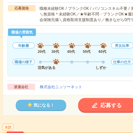
応募資格
職種未経験OK / ブランクOK / パソコンスキル不要 /
＼無資格＊未経験OK／★年齢不問・ブランクOK★履
会保険完備＼資格取得支援制度あり／働きながら0円
職場の雰囲気
年齢層
男女比率
20代
30代
40代
50代
60代
職場の様子
仕事の仕方
活気がある
しずか
株式会社ニッソーネット
派遣会社
応募する
気になる！
未読