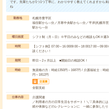
です。先輩たちが1つ1つ丁寧に、わかりやすく教えてくれますから
ね
勤務地
札幌市豊平区
福住駅から---分／月寒中央駅から---分／平岸(札幌市営
駅から---分
曜日頻度
シフト制（月～日）※平日のみなどの相談もOK※週3
時間
【シフト例】07:00～16:0009:00～18:0017:00
談ください！
期間
即日～2ヶ月以上 ■開始日の相談OK！
時給
無資格の方：時給1350円～1687円 / 介護福祉士：時給1
円～1812円
交通費
全額支給
仕事内容
介護関連
／利用者の方の日常生活をサポート！＼▽具体的には
紙や体操などのレクレーションに 一緒に参加したり