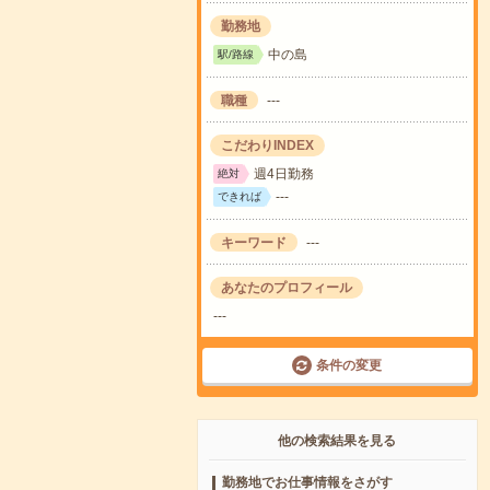
勤務地
中の島
駅/路線
職種
---
こだわりINDEX
週4日勤務
絶対
---
できれば
キーワード
---
あなたのプロフィール
---
条件の変更
他の検索結果を見る
勤務地でお仕事情報をさがす