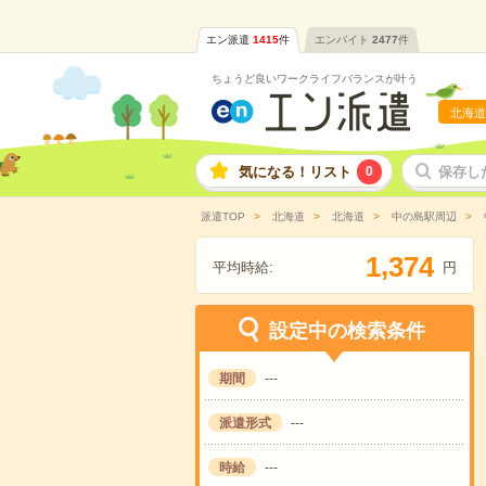
エン派遣
1415
件
エンバイト
2477
件
ちょうど良いワークライフバランスが叶う
北海道
気になる！リスト
0
保存し
派遣TOP
北海道
北海道
中の島駅周辺
,
1
3
7
4
平均時給:
円
設定中の検索条件
期間
---
派遣形式
---
時給
---