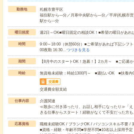
勤務地
札幌市豊平区
福住駅から---分／月寒中央駅から---分／平岸(札幌市営
駅から---分
曜日頻度
週2日～OK■曜日固定の相談OK！■希望の曜日があ
時間
9:00～18:00（休憩60分）■ご希望があれば下記シフトもOK
00夜勤 16:30…
つづきを見る
期間
【8月中のスタートOK！急募！】2カ月～ ■ご応募
時給
無資格未経験：時給1300円～ ■週払いOK ■扶養内O
交通費
交通費全額支給
仕事内容
介護関連
≪散歩に付き添ったり、お話し相手になったり≫「え
きる仕事からスタート！経験がなくて不安だった方も
応募資格
職種未経験OK / ブランクOK / パソコンスキル不要 /
■資格・経験・年齢不問■学歴不問■10名以上採用予定