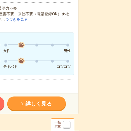
 英語力不要
歴書不要・来社不要（電話登録OK）★社
で…
つづきを見る
女性
男性
テキパキ
コツコツ
詳しく見る
一括
応募