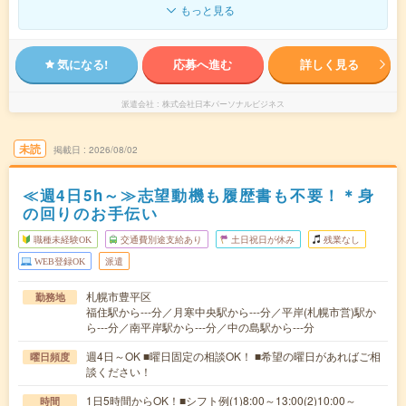
もっと見る
気になる!
応募へ進む
詳しく見る
派遣会社
株式会社日本パーソナルビジネス
未読
掲載日
2026/08/02
≪週4日5h～≫志望動機も履歴書も不要！＊身
の回りのお手伝い
職種未経験OK
交通費別途支給あり
土日祝日が休み
残業なし
WEB登録OK
派遣
札幌市豊平区
勤務地
福住駅から---分／月寒中央駅から---分／平岸(札幌市営)駅か
ら---分／南平岸駅から---分／中の島駅から---分
週4日～OK ■曜日固定の相談OK！ ■希望の曜日があればご相
曜日頻度
談ください！
1日5時間からOK！■シフト例(1)8:00～13:00(2)10:00～
時間