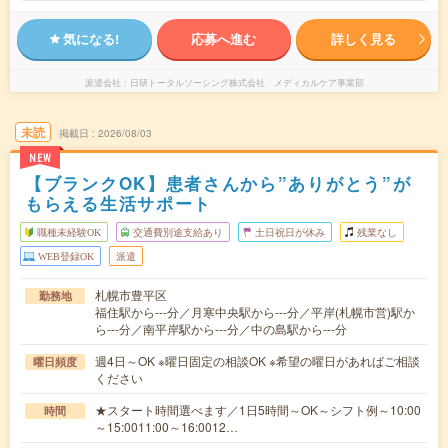
気になる!
応募へ進む
詳しく見る
派遣会社
日研トータルソーシング株式会社 メディカルケア事業部
未読
掲載日
2026/08/03
NEW
【ブランクOK】患者さんから”ありがとう”が
もらえる生活サポート
職種未経験OK
交通費別途支給あり
土日祝日が休み
残業なし
WEB登録OK
派遣
札幌市豊平区
勤務地
福住駅から---分／月寒中央駅から---分／平岸(札幌市営)駅か
ら---分／南平岸駅から---分／中の島駅から---分
週4日～OK ※曜日固定の相談OK ※希望の曜日があればご相談
曜日頻度
ください
★スタート時間選べます／1日5時間～OK～シフト例～10:00
時間
～15:0011:00～16:0012…