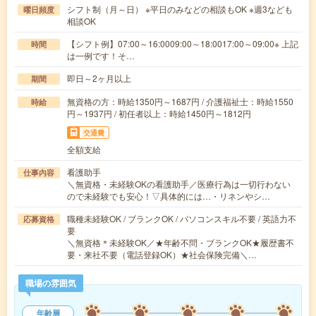
シフト制（月～日） ※平日のみなどの相談もOK ※週3なども
曜日頻度
相談OK
【シフト例】07:00～16:0009:00～18:0017:00～09:00※ 上記
時間
は一例です！そ…
即日～2ヶ月以上
期間
無資格の方：時給1350円～1687円 / 介護福祉士：時給1550
時給
円～1937円 / 初任者以上：時給1450円～1812円
交通費
全額支給
看護助手
仕事内容
＼無資格・未経験OKの看護助手／医療行為は一切行わない
ので未経験でも安心！▽具体的には…・リネンやシ…
職種未経験OK / ブランクOK / パソコンスキル不要 / 英語力不
応募資格
要
＼無資格＊未経験OK／★年齢不問・ブランクOK★履歴書不
要・来社不要（電話登録OK）★社会保険完備＼…
職場の雰囲気
年齢層