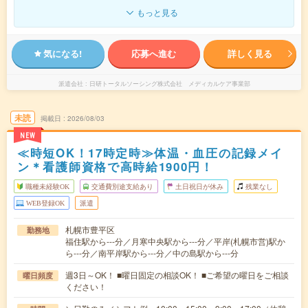
もっと見る
気になる!
応募へ進む
詳しく見る
派遣会社
日研トータルソーシング株式会社 メディカルケア事業部
未読
掲載日
2026/08/03
NEW
≪時短OK！17時定時≫体温・血圧の記録メイ
ン＊看護師資格で高時給1900円！
職種未経験OK
交通費別途支給あり
土日祝日が休み
残業なし
WEB登録OK
派遣
札幌市豊平区
勤務地
福住駅から---分／月寒中央駅から---分／平岸(札幌市営)駅か
ら---分／南平岸駅から---分／中の島駅から---分
週3日～OK！ ■曜日固定の相談OK！ ■ご希望の曜日をご相談
曜日頻度
ください！