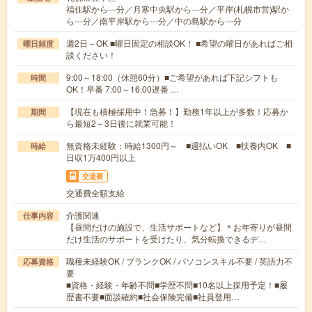
福住駅から---分／月寒中央駅から---分／平岸(札幌市営)駅か
ら---分／南平岸駅から---分／中の島駅から---分
週2日～OK ■曜日固定の相談OK！ ■希望の曜日があればご相
曜日頻度
談ください！
9:00～18:00（休憩60分）■ご希望があれば下記シフトも
時間
OK！早番 7:00～16:00遅番 …
【現在も積極採用中！急募！】勤務1年以上が多数！応募か
期間
ら最短2～3日後に就業可能！
無資格未経験：時給1300円～ ■週払いOK ■扶養内OK ■
時給
日収1万400円以上
交通費
交通費全額支給
介護関連
仕事内容
【昼間だけの施設で、生活サポートなど】＊お年寄りが昼間
だけ生活のサポートを受けたり、気分転換できるデ…
職種未経験OK / ブランクOK / パソコンスキル不要 / 英語力不
応募資格
要
■資格・経験・年齢不問■学歴不問■10名以上採用予定！■履
歴書不要■面談確約■社会保険完備■社員登用…