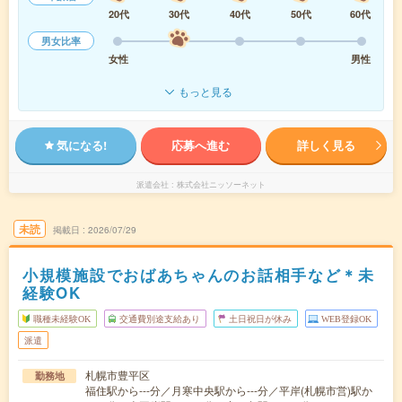
20代
30代
40代
50代
60代
男女比率
女性
男性
もっと見る
気になる!
応募へ進む
詳しく見る
派遣会社
株式会社ニッソーネット
未読
掲載日
2026/07/29
小規模施設でおばあちゃんのお話相手など＊未
経験OK
職種未経験OK
交通費別途支給あり
土日祝日が休み
WEB登録OK
派遣
札幌市豊平区
勤務地
福住駅から---分／月寒中央駅から---分／平岸(札幌市営)駅か