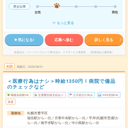
男女比率
女性
男性
もっと見る
気になる!
応募へ進む
詳しく見る
派遣会社
マンパワーグループ株式会社 ケアサービス事業部 （医療福祉介護関連）
未読
掲載日
2026/08/01
＜医療行為はナシ＞時給1350円！病院で備品
のチェックなど
職種未経験OK
交通費別途支給あり
土日祝日が休み
WEB登録OK
派遣
札幌市豊平区
勤務地
福住駅から---分／月寒中央駅から---分／平岸(札幌市営)駅か
ら---分／南平岸駅から---分／中の島駅から---分