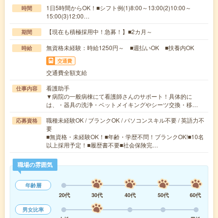
1日5時間からOK！■シフト例(1)8:00～13:00(2)10:00～
時間
15:00(3)12:00…
【現在も積極採用中！急募！】■2カ月～
期間
無資格未経験：時給1250円～ ■週払いOK ■扶養内OK
時給
交通費
交通費全額支給
看護助手
仕事内容
▼病院の一般病棟にて看護師さんのサポート！具体的に
は、・器具の洗浄・ベットメイキングやシーツ交換・移…
職種未経験OK / ブランクOK / パソコンスキル不要 / 英語力不
応募資格
要
■無資格・未経験OK！■年齢・学歴不問！ブランクOK!■10名
以上採用予定！■履歴書不要■社会保険完…
職場の雰囲気
年齢層
20代
30代
40代
50代
60代
男女比率