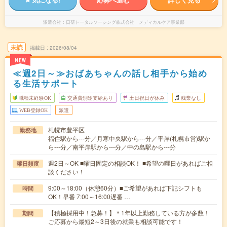
派遣会社
日研トータルソーシング株式会社 メディカルケア事業部
未読
掲載日
2026/08/04
NEW
≪週2日～≫おばあちゃんの話し相手から始め
る生活サポート
職種未経験OK
交通費別途支給あり
土日祝日が休み
残業なし
WEB登録OK
派遣
札幌市豊平区
勤務地
福住駅から---分／月寒中央駅から---分／平岸(札幌市営)駅か
ら---分／南平岸駅から---分／中の島駅から---分
週2日～OK ■曜日固定の相談OK！ ■希望の曜日があればご相
曜日頻度
談ください！
9:00～18:00（休憩60分）■ご希望があれば下記シフトも
時間
OK！早番 7:00～16:00遅番 …
【積極採用中！急募！】＊1年以上勤務している方が多数！
期間
ご応募から最短2～3日後の就業も相談可能です！