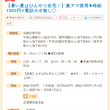
【暑い夏はひんやり在宅！】激アマ採用❥時給
1500円⭐電話ホボ無し〇
職種未経験OK
交通費別途支給あり
在宅・リモート
WEB登録OK
派遣
札幌市豊平区
勤務地
中島公園駅から徒歩10分／幌平橋駅から地下鉄6分／中の島
駅から地下鉄8分／平岸(札幌市営)駅から地下鉄9分／南平岸
駅から地下鉄10分
月～日のシフト制 ◆週5日勤務
曜日頻度
(1)9：30～17：30 (2)10：30～18：30 ◆実働7時間/休憩
時間
60分
【急募】まずは3か月からでOK！ ★8月～、9月～スタート
期間
もOK！
時給1500円 ＊月収例：23万6430円（時給1420円×7h×22
時給
日＋残業10h ）#日収1万以上
交通費
交通費別途支給
一般事務