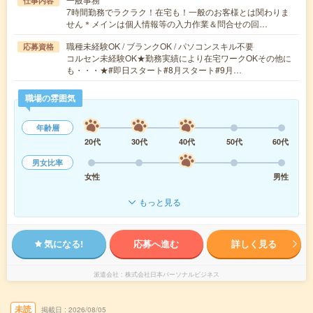
仕事内容
7時間勤務でラクラク！在宅も！一般のお客様とは関わりま
せん＊メインは個人情報等の入力作業＆問合せの回…
職種未経験OK / ブランクOK / パソコンスキル不要
応募資格
コルセン未経験OK★勤務実績により在宅ワークOKその他に
も・・・★#即日スタート#8月スタート#9月…
職場の雰囲気
年齢層
20代
30代
40代
50代
60代
男女比率
女性
男性
もっと見る
気になる!
応募へ進む
詳しく見る
派遣会社
株式会社日本パーソナルビジネス
未読
掲載日
2026/08/05