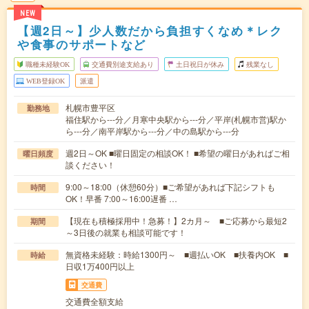
NEW
【週2日～】少人数だから負担すくなめ＊レク
や食事のサポートなど
職種未経験OK
交通費別途支給あり
土日祝日が休み
残業なし
WEB登録OK
派遣
札幌市豊平区
勤務地
福住駅から---分／月寒中央駅から---分／平岸(札幌市営)駅か
ら---分／南平岸駅から---分／中の島駅から---分
週2日～OK ■曜日固定の相談OK！ ■希望の曜日があればご相
曜日頻度
談ください！
9:00～18:00（休憩60分）■ご希望があれば下記シフトも
時間
OK！早番 7:00～16:00遅番 …
【現在も積極採用中！急募！】2カ月～ ■ご応募から最短2
期間
～3日後の就業も相談可能です！
無資格未経験：時給1300円～ ■週払いOK ■扶養内OK ■
時給
日収1万400円以上
交通費
交通費全額支給