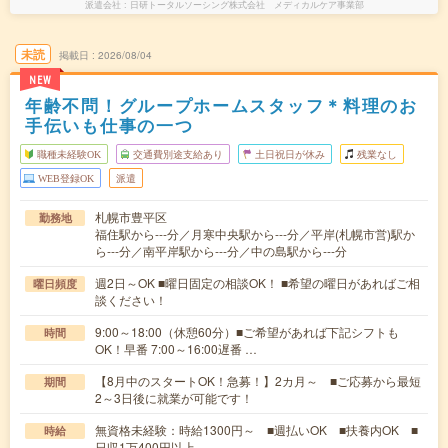
派遣会社
日研トータルソーシング株式会社 メディカルケア事業部
未読
掲載日
2026/08/04
NEW
年齢不問！グループホームスタッフ＊料理のお
手伝いも仕事の一つ
職種未経験OK
交通費別途支給あり
土日祝日が休み
残業なし
WEB登録OK
派遣
札幌市豊平区
勤務地
福住駅から---分／月寒中央駅から---分／平岸(札幌市営)駅か
ら---分／南平岸駅から---分／中の島駅から---分
週2日～OK ■曜日固定の相談OK！ ■希望の曜日があればご相
曜日頻度
談ください！
9:00～18:00（休憩60分）■ご希望があれば下記シフトも
時間
OK！早番 7:00～16:00遅番 …
【8月中のスタートOK！急募！】2カ月～ ■ご応募から最短
期間
2～3日後に就業が可能です！
無資格未経験：時給1300円～ ■週払いOK ■扶養内OK ■
時給
日収1万400円以上