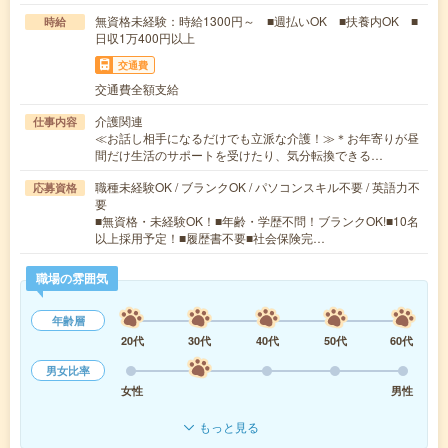
無資格未経験：時給1300円～ ■週払いOK ■扶養内OK ■
時給
日収1万400円以上
交通費
交通費全額支給
介護関連
仕事内容
≪お話し相手になるだけでも立派な介護！≫＊お年寄りが昼
間だけ生活のサポートを受けたり、気分転換できる…
職種未経験OK / ブランクOK / パソコンスキル不要 / 英語力不
応募資格
要
■無資格・未経験OK！■年齢・学歴不問！ブランクOK!■10名
以上採用予定！■履歴書不要■社会保険完…
職場の雰囲気
年齢層
20代
30代
40代
50代
60代
男女比率
女性
男性
もっと見る