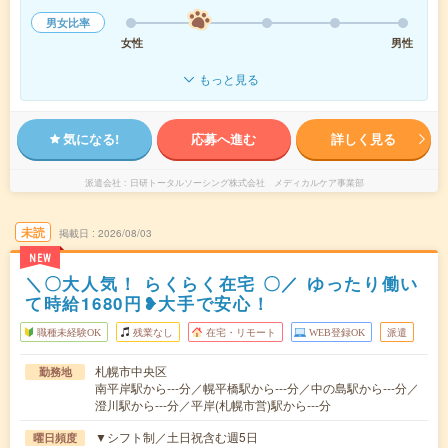
男女比率
女性
男性
もっと見る
気になる!
応募へ進む
詳しく見る
派遣会社
日研トータルソーシング株式会社 メディカルケア事業部
未読
掲載日
2026/08/03
NEW
＼〇大人気！ らくらく在宅 〇／ ゆったり働い
て時給1680円❥大手で安心！
職種未経験OK
残業なし
在宅・リモート
WEB登録OK
派遣
札幌市中央区
勤務地
南平岸駅から---分／幌平橋駅から---分／中の島駅から---分／
澄川駅から---分／平岸(札幌市営)駅から---分
▼シフト制／土日祝含む週5日
曜日頻度