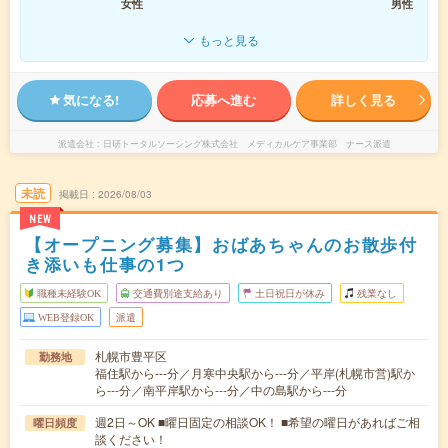
女性
男性
もっと見る
気になる!
応募へ進む
詳しく見る
派遣会社
日研トータルソーシング株式会社 メディカルケア事業部 ナース派遣
未読
掲載日
2026/08/03
NEW
【オープニング募集】おばあちゃんのお散歩付
き添いも仕事の1つ
職種未経験OK
交通費別途支給あり
土日祝日が休み
残業なし
WEB登録OK
派遣
札幌市豊平区
勤務地
福住駅から---分／月寒中央駅から---分／平岸(札幌市営)駅か
ら---分／南平岸駅から---分／中の島駅から---分
週2日～OK ■曜日固定の相談OK！ ■希望の曜日があればご相
曜日頻度
談ください！