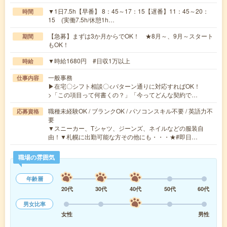
▼1日7.5h【早番】 8：45～17：15【遅番】11：45～20：
時間
15 (実働7.5h/休憩1h…
【急募】まずは3か月からでOK！ ★8月～、9月～スタート
期間
もOK！
▼時給1680円 #日収1万以上
時給
一般事務
仕事内容
▶在宅〇シフト相談〇<パターン通りに対応すればOK！
>「この項目って何書くの？」「今ってどんな契約で…
職種未経験OK / ブランクOK / パソコンスキル不要 / 英語力不
応募資格
要
▼スニーカー、Tシャツ、ジーンズ、ネイルなどの服装自
由！▼札幌に出勤可能な方その他にも・・・★#即日…
職場の雰囲気
年齢層
20代
30代
40代
50代
60代
男女比率
女性
男性