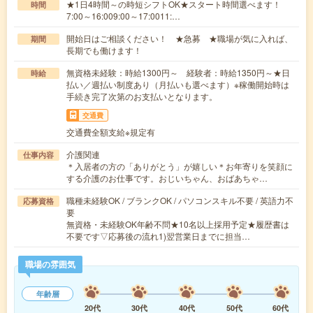
★1日4時間～の時短シフトOK★スタート時間選べます！
時間
7:00～16:009:00～17:0011:…
開始日はご相談ください！ ★急募 ★職場が気に入れば、
期間
長期でも働けます！
無資格未経験：時給1300円～ 経験者：時給1350円～★日
時給
払い／週払い制度あり（月払いも選べます）※稼働開始時は
手続き完了次第のお支払いとなります。
交通費
交通費全額支給※規定有
介護関連
仕事内容
＊入居者の方の「ありがとう」が嬉しい＊お年寄りを笑顔に
する介護のお仕事です。おじいちゃん、おばあちゃ…
職種未経験OK / ブランクOK / パソコンスキル不要 / 英語力不
応募資格
要
無資格・未経験OK年齢不問★10名以上採用予定★履歴書は
不要です▽応募後の流れ1)翌営業日までに担当…
職場の雰囲気
年齢層
20代
30代
40代
50代
60代