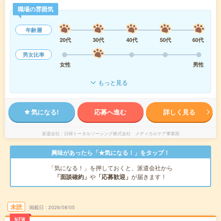
職場の雰囲気
年齢層
20代
30代
40代
50代
60代
男女比率
女性
男性
もっと見る
気になる!
応募へ進む
詳しく見る
派遣会社
日研トータルソーシング株式会社 メディカルケア事業部
興味があったら「★気になる！」をタップ！
「気になる！」を押しておくと、派遣会社から
「面談確約」
や
「応募歓迎」
が届きます！
未読
掲載日
2026/08/05
NEW