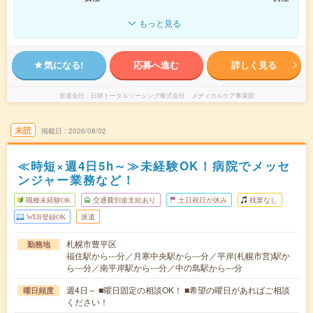
もっと見る
気になる!
応募へ進む
詳しく見る
派遣会社
日研トータルソーシング株式会社 メディカルケア事業部
未読
掲載日
2026/08/02
≪時短×週4日5h～≫未経験OK！病院でメッセ
ンジャー業務など！
職種未経験OK
交通費別途支給あり
土日祝日が休み
残業なし
WEB登録OK
派遣
札幌市豊平区
勤務地
福住駅から---分／月寒中央駅から---分／平岸(札幌市営)駅か
ら---分／南平岸駅から---分／中の島駅から---分
週4日～ ■曜日固定の相談OK！ ■希望の曜日があればご相談
曜日頻度
ください！