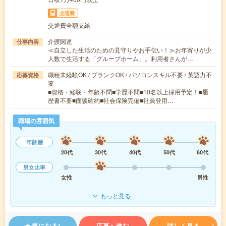
交通費
交通費全額支給
介護関連
仕事内容
≪自立した生活のための見守りやお手伝い！≫お年寄りが少
人数で生活する「グループホーム」。利用者さんが…
職種未経験OK / ブランクOK / パソコンスキル不要 / 英語力不
応募資格
要
■資格・経験・年齢不問■学歴不問■10名以上採用予定！■履
歴書不要■面談確約■社会保険完備■社員登用…
職場の雰囲気
年齢層
20代
30代
40代
50代
60代
男女比率
女性
男性
もっと見る
気になる!
応募へ進む
詳しく見る