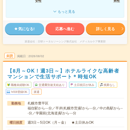
女性
男性
もっと見る
気になる!
応募へ進む
詳しく見る
派遣会社
日研トータルソーシング株式会社 メディカルケア事業部
未読
掲載日
2026/08/02
【8月～OK！週3日～】ホテルライクな高齢者
マンションで生活サポート＊時短OK
職種未経験OK
交通費別途支給あり
土日祝日が休み
残業なし
WEB登録OK
派遣
札幌市豊平区
勤務地
福住駅から---分／平岸(札幌市営)駅から---分／中の島駅から--
-分／学園前(北海道)駅から---分
週3日～5日OK（月～金） ★土日休みOK
曜日頻度