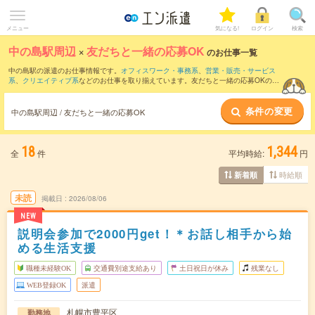
メニュー
気になる!
ログイン
検索
中の島駅周辺
×
友だちと一緒の応募OK
のお仕事一覧
中の島駅の派遣のお仕事情報です。
オフィスワーク・事務系
、
営業・販売・サービス
系
、
クリエイティブ系
などのお仕事を取り揃えています。友だちと一緒の応募OKの条
件の他に、
交通費別途支給あり
、
職種未経験OK
、
週4日勤務
などのこだわり条件も取
り揃えています。
条件の変更
中の島駅周辺 / 友だちと一緒の応募OK
18
1,344
全
件
平均時給:
円
時給順
新着順
未読
掲載日
2026/08/06
NEW
説明会参加で2000円get！＊お話し相手から始
める生活支援
職種未経験OK
交通費別途支給あり
土日祝日が休み
残業なし
WEB登録OK
派遣
札幌市豊平区
勤務地