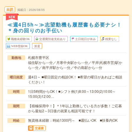
未読
掲載日
2026/08/05
NEW
≪週4日5h～≫志望動機も履歴書も必要ナシ！
＊身の回りのお手伝い
職種未経験OK
交通費別途支給あり
土日祝日が休み
残業なし
WEB登録OK
派遣
札幌市豊平区
勤務地
福住駅から---分／月寒中央駅から---分／平岸(札幌市営)駅か
ら---分／南平岸駅から---分／中の島駅から---分
週4日～ ■曜日固定の相談OK！ ■希望の曜日があればご相談
曜日頻度
ください！
1日5時間からOK！■シフト例(1)8:00～13:00(2)10:00～
時間
15:00(3)12:00…
【積極採用中！】＊1年以上勤務している方が多数！ご応募
期間
から最短2～3日後の就業も相談可能です！
無資格未経験：時給1300円～ ■週払いOK ■扶養内OK
時給
交通費