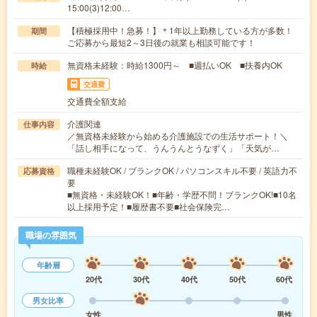
15:00(3)12:00…
【積極採用中！急募！】＊1年以上勤務している方が多数！
期間
ご応募から最短2～3日後の就業も相談可能です！
無資格未経験：時給1300円～ ■週払いOK ■扶養内OK
時給
交通費
交通費全額支給
介護関連
仕事内容
／無資格未経験から始める介護施設での生活サポート！＼
「話し相手になって、うんうんとうなずく」「天気が…
職種未経験OK / ブランクOK / パソコンスキル不要 / 英語力不
応募資格
要
■無資格・未経験OK！■年齢・学歴不問！ブランクOK!■10名
以上採用予定！■履歴書不要■社会保険完…
職場の雰囲気
年齢層
20代
30代
40代
50代
60代
男女比率
女性
男性