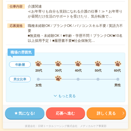
介護関連
仕事内容
≪お年寄りも自分も笑顔になれる介護の仕事！≫＊お年寄り
が昼間だけ生活のサポートを受けたり、気分転換で…
職種未経験OK / ブランクOK / パソコンスキル不要 / 英語力不
応募資格
要
■無資格・未経験OK！■年齢・学歴不問！ブランクOK!■10名
以上採用予定！■履歴書不要■社会保険完…
職場の雰囲気
年齢層
20代
30代
40代
50代
60代
男女比率
女性
男性
もっと見る
気になる!
応募へ進む
詳しく見る
派遣会社
日研トータルソーシング株式会社 メディカルケア事業部