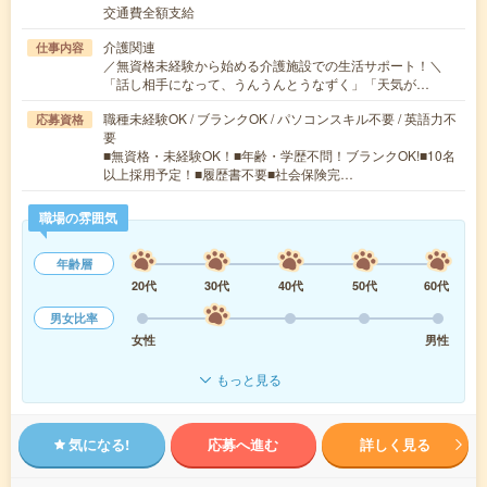
交通費全額支給
介護関連
仕事内容
／無資格未経験から始める介護施設での生活サポート！＼
「話し相手になって、うんうんとうなずく」「天気が…
職種未経験OK / ブランクOK / パソコンスキル不要 / 英語力不
応募資格
要
■無資格・未経験OK！■年齢・学歴不問！ブランクOK!■10名
以上採用予定！■履歴書不要■社会保険完…
職場の雰囲気
年齢層
20代
30代
40代
50代
60代
男女比率
女性
男性
もっと見る
気になる!
応募へ進む
詳しく見る