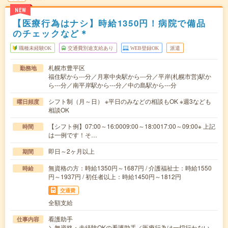
NEW
【医療行為はナシ】時給1350円！病院で備品
のチェックなど＊
職種未経験OK
交通費別途支給あり
WEB登録OK
派遣
札幌市豊平区
勤務地
福住駅から---分／月寒中央駅から---分／平岸(札幌市営)駅か
ら---分／南平岸駅から---分／中の島駅から---分
シフト制（月～日） ※平日のみなどの相談もOK ※週3なども
曜日頻度
相談OK
【シフト例】07:00～16:0009:00～18:0017:00～09:00※ 上記
時間
は一例です！そ…
即日～2ヶ月以上
期間
無資格の方：時給1350円～1687円 / 介護福祉士：時給1550
時給
円～1937円 / 初任者以上：時給1450円～1812円
交通費
全額支給
看護助手
仕事内容
＼無資格・未経験OKの看護助手／医療行為は一切行わない