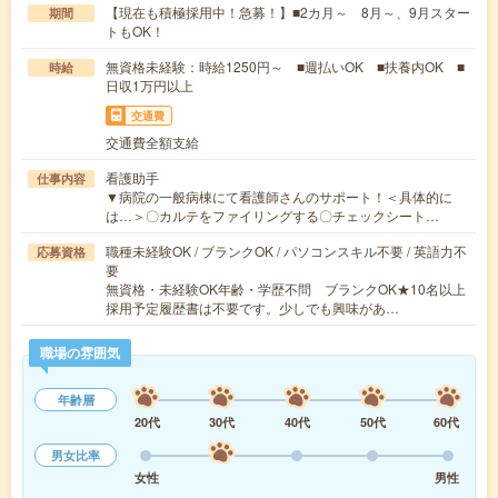
【現在も積極採用中！急募！】■2カ月～ 8月～、9月スター
期間
トもOK！
無資格未経験：時給1250円～ ■週払いOK ■扶養内OK ■
時給
日収1万円以上
交通費
交通費全額支給
看護助手
仕事内容
▼病院の一般病棟にて看護師さんのサポート！＜具体的に
は…＞〇カルテをファイリングする〇チェックシート…
職種未経験OK / ブランクOK / パソコンスキル不要 / 英語力不
応募資格
要
無資格・未経験OK年齢・学歴不問 ブランクOK★10名以上
採用予定履歴書は不要です。少しでも興味があ…
職場の雰囲気
年齢層
20代
30代
40代
50代
60代
男女比率
女性
男性