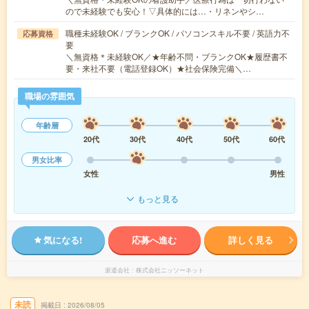
ので未経験でも安心！▽具体的には…・リネンやシ…
職種未経験OK / ブランクOK / パソコンスキル不要 / 英語力不
応募資格
要
＼無資格＊未経験OK／★年齢不問・ブランクOK★履歴書不
要・来社不要（電話登録OK）★社会保険完備＼…
職場の雰囲気
年齢層
20代
30代
40代
50代
60代
男女比率
女性
男性
もっと見る
気になる!
応募へ進む
詳しく見る
派遣会社
株式会社ニッソーネット
未読
掲載日
2026/08/05