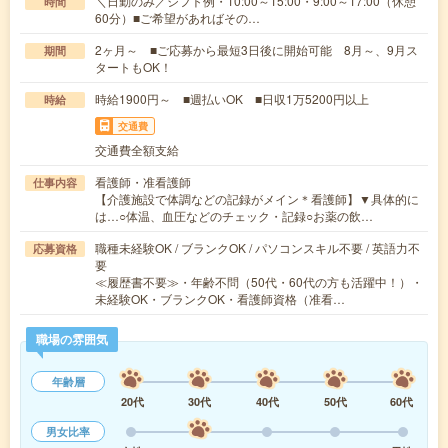
＼日勤のみ／シフト例・10:00～15:00・9:00～17:00（休憩
時間
60分）■ご希望があればその…
2ヶ月～ ■ご応募から最短3日後に開始可能 8月～、9月ス
期間
タートもOK！
時給1900円～ ■週払いOK ■日収1万5200円以上
時給
交通費
交通費全額支給
看護師・准看護師
仕事内容
【介護施設で体調などの記録がメイン＊看護師】▼具体的に
は…○体温、血圧などのチェック・記録○お薬の飲…
職種未経験OK / ブランクOK / パソコンスキル不要 / 英語力不
応募資格
要
≪履歴書不要≫・年齢不問（50代・60代の方も活躍中！）・
未経験OK・ブランクOK・看護師資格（准看…
職場の雰囲気
年齢層
20代
30代
40代
50代
60代
男女比率