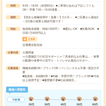
9:00～18:00（休憩60分）■ご希望があれば下記シフトも
時間
OK！早番 7:00～16:00遅番 …
【現在も積極採用中！急募！】2カ月～ ■ご応募から最短2
期間
～3日後の就業も相談可能です！
無資格未経験：時給1300円～ ■週払いOK ■扶養内OK ■
時給
日収1万400円以上
交通費
交通費全額支給
介護関連
仕事内容
≪介護施設での生活サポート≫▽具体的なお仕事は…・食事
の配膳や食事中の見守り・トイレやお風呂のサポー…
職種未経験OK / ブランクOK / パソコンスキル不要 / 英語力不
応募資格
要
■無資格・未経験OK！■年齢・学歴不問！ブランクOK!■10名
以上採用予定！■履歴書不要■社会保険完…
職場の雰囲気
年齢層
20代
30代
40代
50代
60代