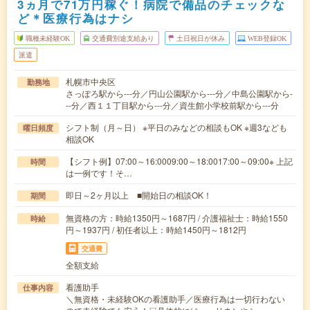
3ヵ月で71万円稼ぐ！病院で備品のチェックな
ど＊医療行為はナシ
職種未経験OK
交通費別途支給あり
土日祝日が休み
WEB登録OK
派遣
札幌市中央区
勤務地
さっぽろ駅から---分／円山公園駅から---分／中島公園駅から-
--分／西１１丁目駅から---分／資生館小学校前駅から---分
シフト制（月～日） ※平日のみなどの相談もOK ※週3なども
曜日頻度
相談OK
【シフト例】07:00～16:0009:00～18:0017:00～09:00※ 上記
時間
は一例です！そ…
即日～2ヶ月以上 ■開始日の相談OK！
期間
無資格の方：時給1350円～1687円 / 介護福祉士：時給1550
時給
円～1937円 / 初任者以上：時給1450円～1812円
交通費
全額支給
看護助手
仕事内容
＼無資格・未経験OKの看護助手／医療行為は一切行わない