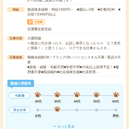
無資格未経験：時給1300円～ ■週払いOK ■扶養内OK ■
時給
日収1万400円以上
交通費
交通費全額支給
介護関連
仕事内容
≪散歩に付き添ったり、お話し相手になったり≫「え？意外
に簡単！」と思うくらい、スグできる仕事からスタ…
職種未経験OK / ブランクOK / パソコンスキル不要 / 英語力不
応募資格
要
■資格・経験・年齢不問■学歴不問■10名以上採用予定！■履
歴書不要■面談確約■社会保険完備■社員登用…
職場の雰囲気
年齢層
20代
30代
40代
50代
60代
男女比率
女性
男性
もっと見る