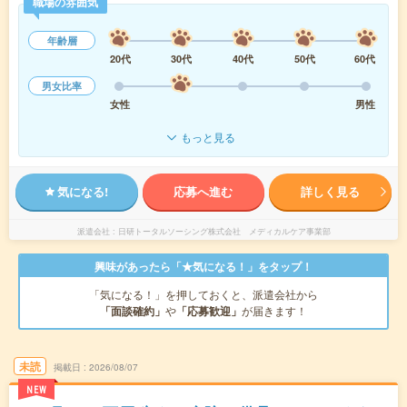
職場の雰囲気
年齢層
20代
30代
40代
50代
60代
男女比率
女性
男性
もっと見る
気になる!
応募へ進む
詳しく見る
派遣会社
日研トータルソーシング株式会社 メディカルケア事業部
興味があったら「★気になる！」をタップ！
「気になる！」を押しておくと、派遣会社から
「面談確約」
や
「応募歓迎」
が届きます！
未読
掲載日
2026/08/07
NEW