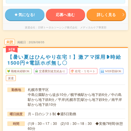
気になる!
応募へ進む
詳しく見る
派遣会社
日研トータルソーシング株式会社 メディカルケア事業部
未読
掲載日
2026/08/05
NEW
【暑い夏はひんやり在宅！】激アマ採用❥時給
1500円⭐電話ホボ無し〇
職種未経験OK
交通費別途支給あり
在宅・リモート
WEB登録OK
派遣
札幌市豊平区
勤務地
中島公園駅から徒歩10分／幌平橋駅から地下鉄6分／中の島
駅から地下鉄8分／平岸(札幌市営)駅から地下鉄9分／南平岸
駅から地下鉄10分
月～日のシフト制 ◆週5日勤務
曜日頻度
(1)9：30～17：30 (2)10：30～18：30 ◆実働7時間/休憩
時間
60分