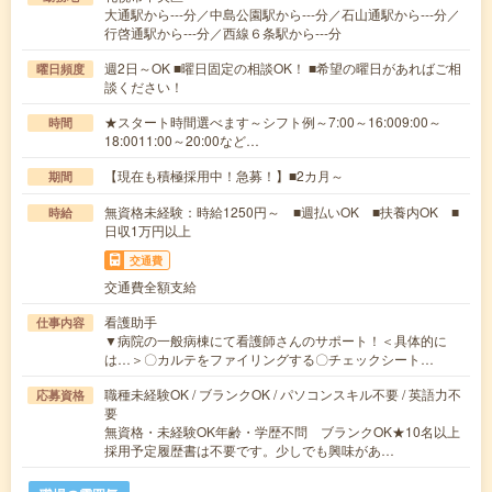
大通駅から---分／中島公園駅から---分／石山通駅から---分／
行啓通駅から---分／西線６条駅から---分
週2日～OK ■曜日固定の相談OK！ ■希望の曜日があればご相
曜日頻度
談ください！
★スタート時間選べます～シフト例～7:00～16:009:00～
時間
18:0011:00～20:00など…
【現在も積極採用中！急募！】■2カ月～
期間
無資格未経験：時給1250円～ ■週払いOK ■扶養内OK ■
時給
日収1万円以上
交通費
交通費全額支給
看護助手
仕事内容
▼病院の一般病棟にて看護師さんのサポート！＜具体的に
は…＞〇カルテをファイリングする〇チェックシート…
職種未経験OK / ブランクOK / パソコンスキル不要 / 英語力不
応募資格
要
無資格・未経験OK年齢・学歴不問 ブランクOK★10名以上
採用予定履歴書は不要です。少しでも興味があ…