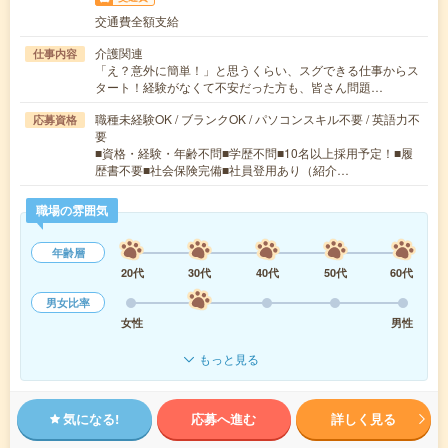
交通費全額支給
介護関連
仕事内容
「え？意外に簡単！」と思うくらい、スグできる仕事からス
タート！経験がなくて不安だった方も、皆さん問題…
職種未経験OK / ブランクOK / パソコンスキル不要 / 英語力不
応募資格
要
■資格・経験・年齢不問■学歴不問■10名以上採用予定！■履
歴書不要■社会保険完備■社員登用あり（紹介…
職場の雰囲気
年齢層
20代
30代
40代
50代
60代
男女比率
女性
男性
もっと見る
気になる!
応募へ進む
詳しく見る