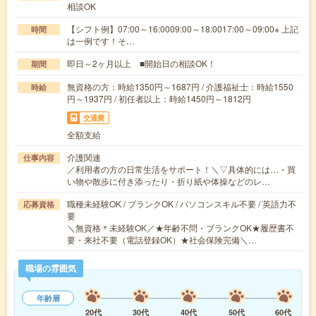
相談OK
【シフト例】07:00～16:0009:00～18:0017:00～09:00※ 上記
時間
は一例です！そ…
即日～2ヶ月以上 ■開始日の相談OK！
期間
無資格の方：時給1350円～1687円 / 介護福祉士：時給1550
時給
円～1937円 / 初任者以上：時給1450円～1812円
交通費
全額支給
介護関連
仕事内容
／利用者の方の日常生活をサポート！＼▽具体的には…・買
い物や散歩に付き添ったり・折り紙や体操などのレ…
職種未経験OK / ブランクOK / パソコンスキル不要 / 英語力不
応募資格
要
＼無資格＊未経験OK／★年齢不問・ブランクOK★履歴書不
要・来社不要（電話登録OK）★社会保険完備＼…
職場の雰囲気
年齢層
20代
30代
40代
50代
60代