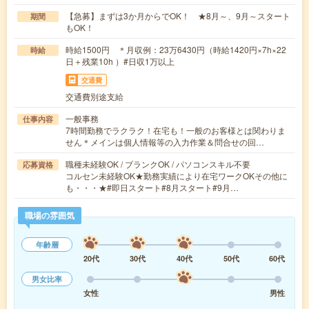
【急募】まずは3か月からでOK！ ★8月～、9月～スタート
期間
もOK！
時給1500円 ＊月収例：23万6430円（時給1420円×7h×22
時給
日＋残業10h ）#日収1万以上
交通費
交通費別途支給
一般事務
仕事内容
7時間勤務でラクラク！在宅も！一般のお客様とは関わりま
せん＊メインは個人情報等の入力作業＆問合せの回…
職種未経験OK / ブランクOK / パソコンスキル不要
応募資格
コルセン未経験OK★勤務実績により在宅ワークOKその他に
も・・・★#即日スタート#8月スタート#9月…
職場の雰囲気
年齢層
20代
30代
40代
50代
60代
男女比率
女性
男性