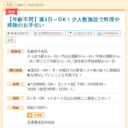
未読
掲載日
2026/08/06
NEW
【年齢不問】週3日～OK！少人数施設で料理や
掃除のお手伝い
職種未経験OK
交通費別途支給あり
土日祝日が休み
WEB登録OK
派遣
札幌市中央区
勤務地
さっぽろ駅から---分／円山公園駅から---分／中島公園駅から-
--分／西１１丁目駅から---分／資生館小学校前駅から---分
★週3日～OK！ 月～日曜日での希望シフト制 ※徐々に勤務回
曜日頻度
数を増やしていくことも可能です！
★1日6時間～OK！【シフト例】7:00～13:009:00～
時間
18:00（休憩1時間）12:00～1…
2ヶ月～OK ※スタート日はお気軽にご相談ください！
期間
時給1100円～
時給
交通費
交通費規定内支給