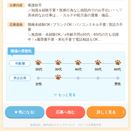
看護助手
仕事内容
／知識＆経験不要＊医療行為なし病院内でのお手伝い！＼▽
具体的なお仕事は…・カルテや処方薬の運搬・備品…
職種未経験OK / ブランクOK / パソコンスキル不要 / 英語力不
応募資格
要
＼無資格・未経験OK／※年齢不問※50代・60代の方も活躍
中！※履歴書不要・来社不要で電話相談もOK…
職場の雰囲気
年齢層
20代
30代
40代
50代
60代
男女比率
女性
男性
もっと見る
気になる!
応募へ進む
詳しく見る
派遣会社
株式会社スタッフサービス メディカル事業本部