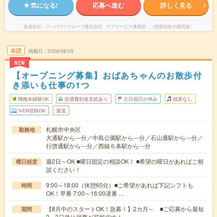
気になる!
応募へ進む
詳しく見る
派遣会社
マンパワーグループ株式会社 ケアサービス事業部 （医療福祉介護関連）
未読
掲載日
2026/08/05
NEW
【オープニング募集】おばあちゃんのお散歩付
き添いも仕事の1つ
職種未経験OK
交通費別途支給あり
土日祝日が休み
残業なし
WEB登録OK
派遣
札幌市中央区
勤務地
大通駅から---分／中島公園駅から---分／石山通駅から---分／
行啓通駅から---分／西線６条駅から---分
週2日～OK ■曜日固定の相談OK！ ■希望の曜日があればご相
曜日頻度
談ください！
9:00～18:00（休憩60分）■ご希望があれば下記シフトも
時間
OK！早番 7:00～16:00遅番 …
【8月中のスタートOK！急募！】2カ月～ ■ご応募から最短
期間
2～3日後に就業が可能です！