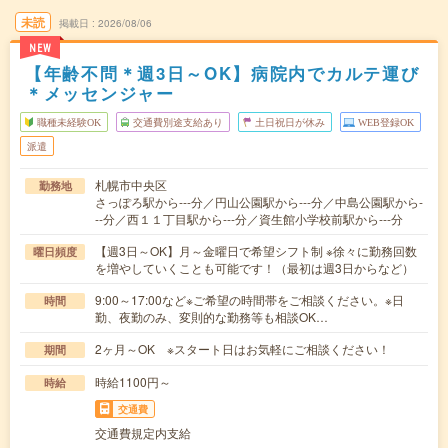
未読
掲載日
2026/08/06
NEW
【年齢不問＊週3日～OK】病院内でカルテ運び
＊メッセンジャー
職種未経験OK
交通費別途支給あり
土日祝日が休み
WEB登録OK
派遣
札幌市中央区
勤務地
さっぽろ駅から---分／円山公園駅から---分／中島公園駅から-
--分／西１１丁目駅から---分／資生館小学校前駅から---分
【週3日～OK】月～金曜日で希望シフト制 ※徐々に勤務回数
曜日頻度
を増やしていくことも可能です！（最初は週3日からなど）
9:00～17:00など※ご希望の時間帯をご相談ください。※日
時間
勤、夜勤のみ、変則的な勤務等も相談OK…
2ヶ月～OK ※スタート日はお気軽にご相談ください！
期間
時給1100円～
時給
交通費
交通費規定内支給