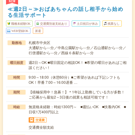
NEW
≪週2日～≫おばあちゃんの話し相手から始め
る生活サポート
職種未経験OK
交通費別途支給あり
土日祝日が休み
残業なし
WEB登録OK
派遣
札幌市中央区
勤務地
大通駅から---分／中島公園駅から---分／石山通駅から---分／
行啓通駅から---分／西線６条駅から---分
週2日～OK ■曜日固定の相談OK！ ■希望の曜日があればご相
曜日頻度
談ください！
9:00～18:00（休憩60分）■ご希望があれば下記シフトも
時間
OK！早番 7:00～16:00遅番 …
【積極採用中！急募！】＊1年以上勤務している方が多数！
期間
ご応募から最短2～3日後の就業も相談可能です！
無資格未経験：時給1300円～ ■週払いOK ■扶養内OK ■
時給
日収1万400円以上
交通費
交通費全額支給