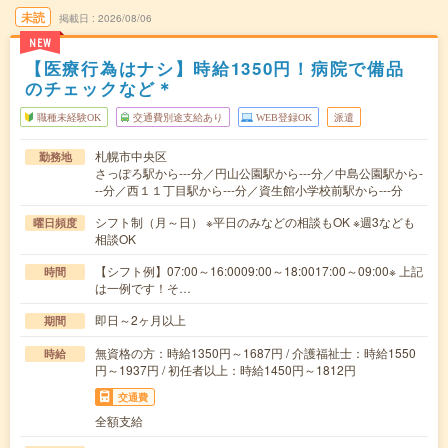
未読
掲載日
2026/08/06
NEW
【医療行為はナシ】時給1350円！病院で備品
のチェックなど＊
職種未経験OK
交通費別途支給あり
WEB登録OK
派遣
札幌市中央区
勤務地
さっぽろ駅から---分／円山公園駅から---分／中島公園駅から-
--分／西１１丁目駅から---分／資生館小学校前駅から---分
シフト制（月～日） ※平日のみなどの相談もOK ※週3なども
曜日頻度
相談OK
【シフト例】07:00～16:0009:00～18:0017:00～09:00※ 上記
時間
は一例です！そ…
即日～2ヶ月以上
期間
無資格の方：時給1350円～1687円 / 介護福祉士：時給1550
時給
円～1937円 / 初任者以上：時給1450円～1812円
交通費
全額支給