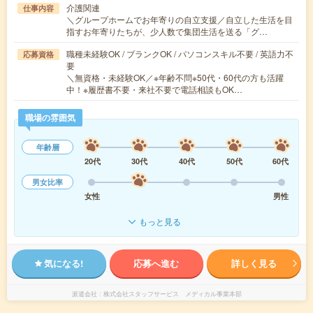
介護関連
仕事内容
＼グループホームでお年寄りの自立支援／自立した生活を目
指すお年寄りたちが、少人数で集団生活を送る「グ…
職種未経験OK / ブランクOK / パソコンスキル不要 / 英語力不
応募資格
要
＼無資格・未経験OK／※年齢不問※50代・60代の方も活躍
中！※履歴書不要・来社不要で電話相談もOK…
職場の雰囲気
年齢層
20代
30代
40代
50代
60代
男女比率
女性
男性
もっと見る
気になる!
応募へ進む
詳しく見る
派遣会社
株式会社スタッフサービス メディカル事業本部