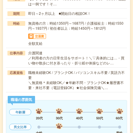
は一例です！そ…
即日～2ヶ月以上 ■開始日の相談OK！
期間
無資格の方：時給1350円～1687円 / 介護福祉士：時給1550
時給
円～1937円 / 初任者以上：時給1450円～1812円
交通費
全額支給
介護関連
仕事内容
／利用者の方の日常生活をサポート！＼▽具体的には…・買
い物や散歩に付き添ったり・折り紙や体操などのレ…
職種未経験OK / ブランクOK / パソコンスキル不要 / 英語力不
応募資格
要
＼無資格＊未経験OK／★年齢不問・ブランクOK★履歴書不
要・来社不要（電話登録OK）★社会保険完備＼…
職場の雰囲気
年齢層
20代
30代
40代
50代
60代
男女比率
女性
男性