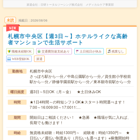
派遣会社
日研トータルソーシング株式会社 メディカルケア事業部
未読
掲載日
2026/08/06
NEW
札幌市中央区【週3日～】ホテルライクな高齢
者マンションで生活サポート
職種未経験OK
交通費別途支給あり
土日祝日が休み
残業なし
WEB登録OK
派遣
札幌市中央区
勤務地
さっぽろ駅から---分／中島公園駅から---分／資生館小学校前
駅から---分／静修学園前駅から---分／東本願寺前駅から---分
週3日～5日OK（月～金） ★土日休みOK
曜日頻度
★1日4時間～の時短シフトOK★スタート時間選べます！
時間
7:00～16:009:00～17:0011:…
開始日はご相談ください！ ★急募 ★職場が気に入れば、
期間
長期でも働けます！
無資格未経験：時給1300円～ 経験者：時給1350円～ ★
時給
日払い／週払い制度あり（月払いも選べます）※稼働開始時