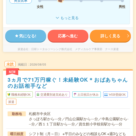
男女比率
女性
男性
もっと見る
気になる!
応募へ進む
詳しく見る
派遣会社
日研トータルソーシング株式会社 メディカルケア事業部 ナース派遣
未読
掲載日
2026/08/05
NEW
3ヵ月で71万円稼ぐ！未経験OK＊おばあちゃん
のお話相手など
職種未経験OK
交通費別途支給あり
土日祝日が休み
WEB登録OK
派遣
札幌市中央区
勤務地
さっぽろ駅から---分／円山公園駅から---分／中島公園駅から-
--分／西１１丁目駅から---分／資生館小学校前駅から---分
シフト制（月～日） ※平日のみなどの相談もOK ※週3なども
曜日頻度