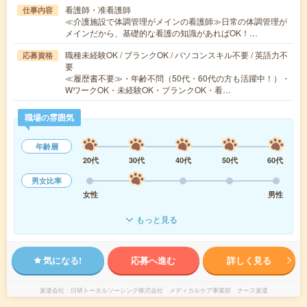
看護師・准看護師
仕事内容
≪介護施設で体調管理がメインの看護師≫日常の体調管理が
メインだから、基礎的な看護の知識があればOK！…
職種未経験OK / ブランクOK / パソコンスキル不要 / 英語力不
応募資格
要
≪履歴書不要≫・年齢不問（50代・60代の方も活躍中！）・
WワークOK・未経験OK・ブランクOK・看…
職場の雰囲気
年齢層
20代
30代
40代
50代
60代
男女比率
女性
男性
もっと見る
気になる!
応募へ進む
詳しく見る
派遣会社
日研トータルソーシング株式会社 メディカルケア事業部 ナース派遣