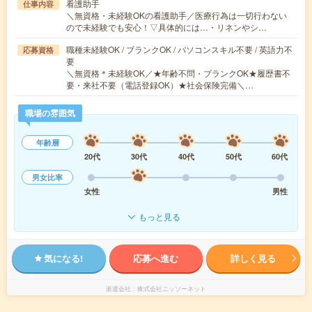
看護助手
仕事内容
＼無資格・未経験OKの看護助手／医療行為は一切行わない
ので未経験でも安心！▽具体的には…・リネンやシ…
職種未経験OK / ブランクOK / パソコンスキル不要 / 英語力不
応募資格
要
＼無資格＊未経験OK／★年齢不問・ブランクOK★履歴書不
要・来社不要（電話登録OK）★社会保険完備＼…
職場の雰囲気
年齢層
20代
30代
40代
50代
60代
男女比率
女性
男性
もっと見る
気になる!
応募へ進む
詳しく見る
派遣会社
株式会社ニッソーネット