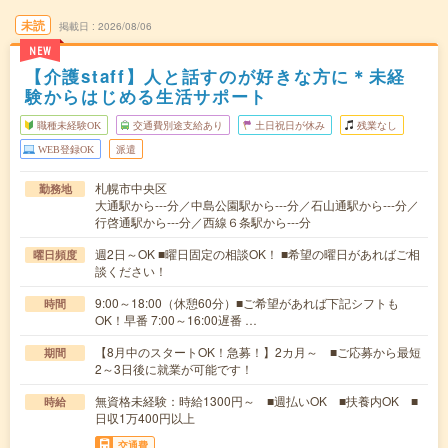
未読
掲載日
2026/08/06
NEW
【介護staff】人と話すのが好きな方に＊未経
験からはじめる生活サポート
職種未経験OK
交通費別途支給あり
土日祝日が休み
残業なし
WEB登録OK
派遣
札幌市中央区
勤務地
大通駅から---分／中島公園駅から---分／石山通駅から---分／
行啓通駅から---分／西線６条駅から---分
週2日～OK ■曜日固定の相談OK！ ■希望の曜日があればご相
曜日頻度
談ください！
9:00～18:00（休憩60分）■ご希望があれば下記シフトも
時間
OK！早番 7:00～16:00遅番 …
【8月中のスタートOK！急募！】2カ月～ ■ご応募から最短
期間
2～3日後に就業が可能です！
無資格未経験：時給1300円～ ■週払いOK ■扶養内OK ■
時給
日収1万400円以上
交通費