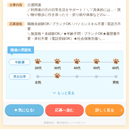
介護関連
仕事内容
／利用者の方の日常生活をサポート！＼▽具体的には…・買
い物や散歩に付き添ったり・折り紙や体操などのレ…
職種未経験OK / ブランクOK / パソコンスキル不要 / 英語力不
応募資格
要
＼無資格＊未経験OK／★年齢不問・ブランクOK★履歴書不
要・来社不要（電話登録OK）★社会保険完備＼…
職場の雰囲気
年齢層
20代
30代
40代
50代
60代
男女比率
女性
男性
もっと見る
気になる!
応募へ進む
詳しく見る
派遣会社
株式会社ニッソーネット