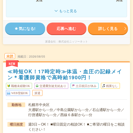
もっと見る
気になる!
応募へ進む
詳しく見る
派遣会社
株式会社ニッソーネット
未読
掲載日
2026/08/05
NEW
≪時短OK！17時定時≫体温・血圧の記録メイ
ン＊看護師資格で高時給1900円！
職種未経験OK
交通費別途支給あり
土日祝日が休み
残業なし
WEB登録OK
派遣
札幌市中央区
勤務地
大通駅から---分／中島公園駅から---分／石山通駅から---分／
行啓通駅から---分／西線６条駅から---分
週3日～OK！ ■曜日固定の相談OK！ ■ご希望の曜日をご相談
曜日頻度
ください！