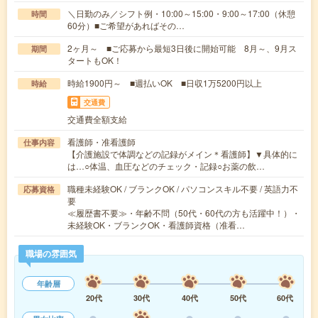
＼日勤のみ／シフト例・10:00～15:00・9:00～17:00（休憩
時間
60分）■ご希望があればその…
2ヶ月～ ■ご応募から最短3日後に開始可能 8月～、9月ス
期間
タートもOK！
時給1900円～ ■週払いOK ■日収1万5200円以上
時給
交通費
交通費全額支給
看護師・准看護師
仕事内容
【介護施設で体調などの記録がメイン＊看護師】▼具体的に
は…○体温、血圧などのチェック・記録○お薬の飲…
職種未経験OK / ブランクOK / パソコンスキル不要 / 英語力不
応募資格
要
≪履歴書不要≫・年齢不問（50代・60代の方も活躍中！）・
未経験OK・ブランクOK・看護師資格（准看…
職場の雰囲気
年齢層
20代
30代
40代
50代
60代