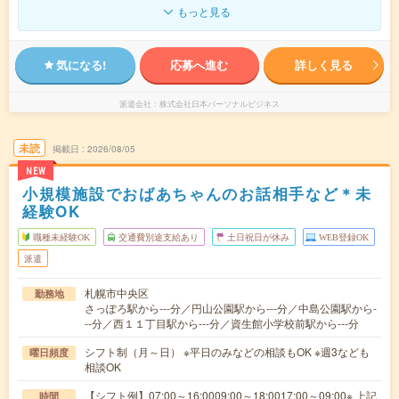
もっと見る
気になる!
応募へ進む
詳しく見る
派遣会社
株式会社日本パーソナルビジネス
未読
掲載日
2026/08/05
NEW
小規模施設でおばあちゃんのお話相手など＊未
経験OK
職種未経験OK
交通費別途支給あり
土日祝日が休み
WEB登録OK
派遣
札幌市中央区
勤務地
さっぽろ駅から---分／円山公園駅から---分／中島公園駅から-
--分／西１１丁目駅から---分／資生館小学校前駅から---分
シフト制（月～日） ※平日のみなどの相談もOK ※週3なども
曜日頻度
相談OK
【シフト例】07:00～16:0009:00～18:0017:00～09:00※ 上記
時間