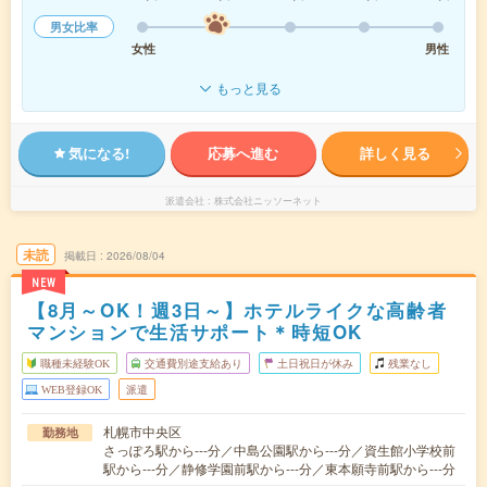
男女比率
女性
男性
もっと見る
気になる!
応募へ進む
詳しく見る
派遣会社
株式会社ニッソーネット
未読
掲載日
2026/08/04
NEW
【8月～OK！週3日～】ホテルライクな高齢者
マンションで生活サポート＊時短OK
職種未経験OK
交通費別途支給あり
土日祝日が休み
残業なし
WEB登録OK
派遣
札幌市中央区
勤務地
さっぽろ駅から---分／中島公園駅から---分／資生館小学校前
駅から---分／静修学園前駅から---分／東本願寺前駅から---分