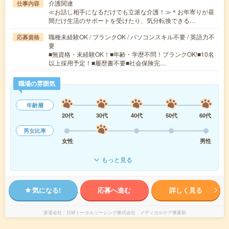
介護関連
仕事内容
≪お話し相手になるだけでも立派な介護！≫＊お年寄りが昼
間だけ生活のサポートを受けたり、気分転換できる…
職種未経験OK / ブランクOK / パソコンスキル不要 / 英語力不
応募資格
要
■無資格・未経験OK！■年齢・学歴不問！ブランクOK!■10名
以上採用予定！■履歴書不要■社会保険完…
職場の雰囲気
年齢層
20代
30代
40代
50代
60代
男女比率
女性
男性
もっと見る
気になる!
応募へ進む
詳しく見る
派遣会社
日研トータルソーシング株式会社 メディカルケア事業部