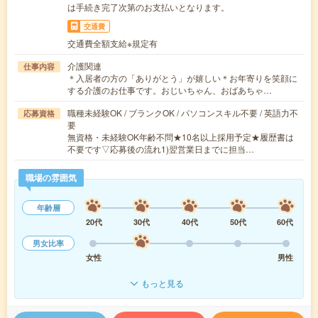
は手続き完了次第のお支払いとなります。
交通費
交通費全額支給※規定有
介護関連
仕事内容
＊入居者の方の「ありがとう」が嬉しい＊お年寄りを笑顔に
する介護のお仕事です。おじいちゃん、おばあちゃ…
職種未経験OK / ブランクOK / パソコンスキル不要 / 英語力不
応募資格
要
無資格・未経験OK年齢不問★10名以上採用予定★履歴書は
不要です▽応募後の流れ1)翌営業日までに担当…
職場の雰囲気
年齢層
20代
30代
40代
50代
60代
男女比率
女性
男性
もっと見る