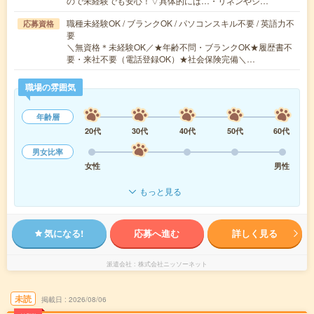
ので未経験でも安心！▽具体的には…・リネンやシ…
職種未経験OK / ブランクOK / パソコンスキル不要 / 英語力不
応募資格
要
＼無資格＊未経験OK／★年齢不問・ブランクOK★履歴書不
要・来社不要（電話登録OK）★社会保険完備＼…
職場の雰囲気
年齢層
20代
30代
40代
50代
60代
男女比率
女性
男性
もっと見る
気になる!
応募へ進む
詳しく見る
派遣会社
株式会社ニッソーネット
未読
掲載日
2026/08/06