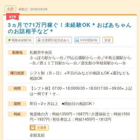
未読
掲載日
2026/08/06
NEW
3ヵ月で71万円稼ぐ！未経験OK＊おばあちゃん
のお話相手など＊
職種未経験OK
交通費別途支給あり
WEB登録OK
派遣
札幌市中央区
勤務地
さっぽろ駅から---分／円山公園駅から---分／中島公園駅から-
--分／西１１丁目駅から---分／資生館小学校前駅から---分
シフト制（月～日） ※平日のみなどの相談もOK ※週3なども
曜日頻度
相談OK
【シフト例】07:00～16:0009:00～18:0017:00～09:00※ 上記
時間
は一例です！そ…
即日～2ヶ月以上 ■開始日の相談OK！
期間
無資格の方：時給1350円～1687円 / 介護福祉士：時給1550
時給
円～1937円 / 初任者以上：時給1450円～1812円
交通費
全額支給