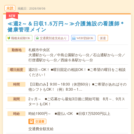
未読
掲載日
2026/08/06
NEW
≪週2～＆日収1.5万円～≫介護施設の看護師＊
健康管理メイン
職種未経験OK
交通費別途支給あり
WEB登録OK
派遣
札幌市中央区
勤務地
大通駅から---分／中島公園駅から---分／石山通駅から---分／
行啓通駅から---分／西線６条駅から---分
週2日～OK！ ■曜日固定の相談OK！ ■ご希望の曜日をご相談
曜日頻度
ください！
【日勤のみ】9:00～18:00（休憩60分）■ご希望があればその
時間
他シフトもOK！（例）8:30～1…
2ヶ月～ ■ご応募から最短3日後に開始可能 8月～、9月ス
期間
タートもOK！
時給1900円～ ■週払いOK ■日収1万5200円以上
時給
交通費
交通費全額支給