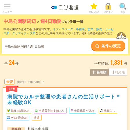
メニュー
気になる!
ログイン
検索
中島公園駅周辺
×
週4日勤務
のお仕事一覧
中島公園駅の派遣のお仕事情報です。
オフィスワーク・事務系
、
営業・販売・サービ
ス系
、
クリエイティブ系
などのお仕事を取り揃えています。週4日勤務の条件の他に、
交通費別途支給あり
、
職種未経験OK
、
友だちと一緒の応募OK
などのこだわり条件も
取り揃えています。
条件の変更
中島公園駅周辺 / 週4日勤務
24
1,331
全
件
平均時給:
円
時給順
新着順
未読
掲載日
2026/08/07
NEW
病院でカルテ整理や患者さんの生活サポート＊
未経験OK
職種未経験OK
交通費別途支給あり
土日祝日が休み
残業なし
WEB登録OK
派遣
札幌市中央区
勤務地