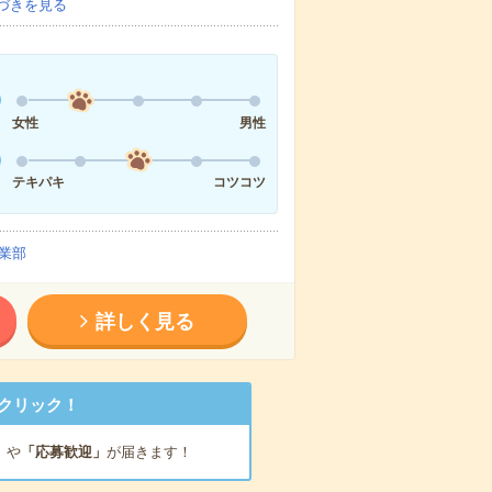
づきを見る
女性
男性
テキパキ
コツコツ
業部
詳しく見る
クリック！
」
や
「応募歓迎」
が届きます！