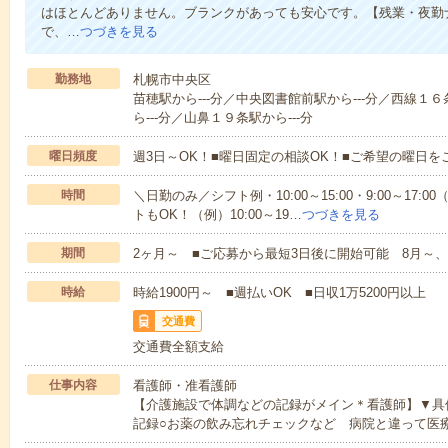
はほとんどありません。ブランクがあっても安心です。【残業・夜勤
で、…
つづきを見る
勤務地
札幌市中央区
苗穂駅から---分／中央図書館前駅から---分／西線１
ら---分／山鼻１９条駅から---分
曜日頻度
週3日～OK！■曜日固定の相談OK！■ご希望の曜日を
時間
＼日勤のみ／シフト例・10:00～15:00・9:00～17
トもOK！（例）10:00～19…
つづきを見る
期間
2ヶ月～ ■ご応募から最短3日後に開始可能 8月～、
時給
時給1900円～ ■週払いOK ■日収1万5200円以上
交通費
交通費全額支給
仕事内容
看護師・准看護師
【介護施設で体調などの記録がメイン＊看護師】▼具
記録○お薬の飲み忘れチェックなど 病院と違って医