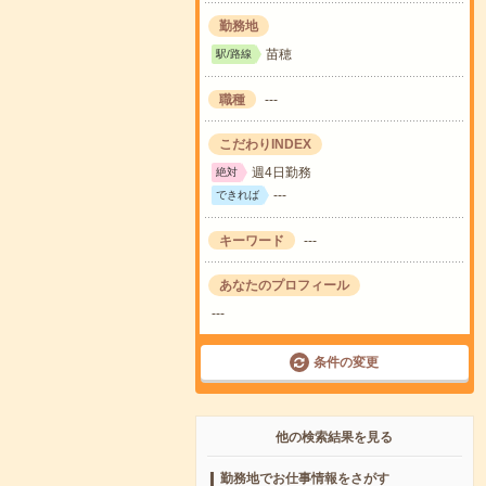
勤務地
苗穂
駅/路線
職種
---
こだわりINDEX
週4日勤務
絶対
---
できれば
キーワード
---
あなたのプロフィール
---
条件の変更
他の検索結果を見る
勤務地でお仕事情報をさがす