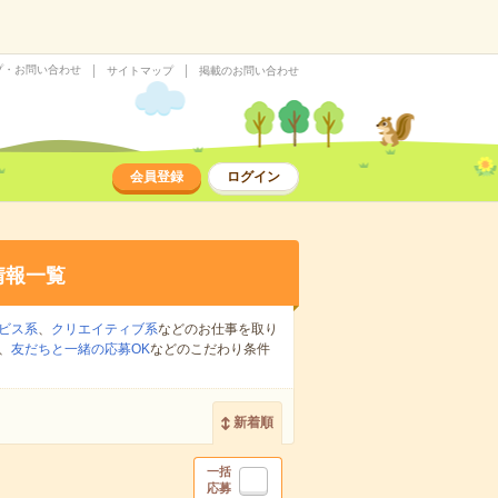
プ・お問い合わせ
サイトマップ
掲載のお問い合わせ
会員登録
ログイン
情報一覧
ビス系
、
クリエイティブ系
などのお仕事を取り
、
友だちと一緒の応募OK
などのこだわり条件
新着順
一括
応募