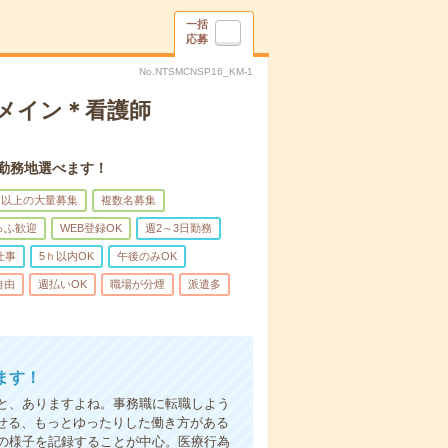
一括
応募
No.NTSMCNSP16_KM-1
録メイン＊看護師
。勤務地選べます！
名以上の大量募集
複数名募集
ゅふ歓迎
WEB登録OK
週2～3日勤務
仕事
5ｈ以内OK
午後のみOK
自由
週払いOK
職場が分煙
派遣多
ます！
と、ありますよね。事務職に転職しよう
かせる、もっとゆったりした働き方がある
の様子を記録することが中心。医療行為