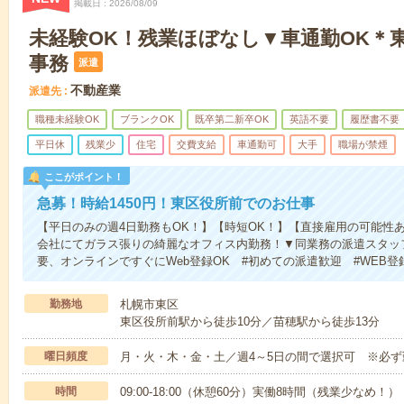
掲載日
2026/08/09
未経験OK！残業ほぼなし▼車通勤OK＊
事務
派遣
不動産業
派遣先
職種未経験OK
ブランクOK
既卒第二新卒OK
英語不要
履歴書不要
平日休
残業少
住宅
交費支給
車通勤可
大手
職場が禁煙
ここがポイント！
急募！時給1450円！東区役所前でのお仕事
【平日のみの週4日勤務もOK！】【時短OK！】【直接雇用の可能性
会社にてガラス張りの綺麗なオフィス内勤務！▼同業務の派遣スタッ
要、オンラインですぐにWeb登録OK #初めての派遣歓迎 #WEB登
勤務地
札幌市東区
東区役所前駅から徒歩10分／苗穂駅から徒歩13分
曜日頻度
月・火・木・金・土／週4～5日の間で選択可 ※必
時間
09:00-18:00（休憩60分）実働8時間（残業少なめ！）