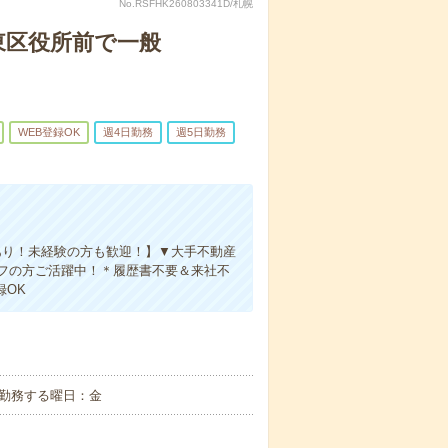
No.RSFHK260803341D/札幌
東区役所前で一般
WEB登録OK
週4日勤務
週5日勤務
あり！未経験の方も歓迎！】▼大手不動産
フの方ご活躍中！＊履歴書不要＆来社不
録OK
ず勤務する曜日：金