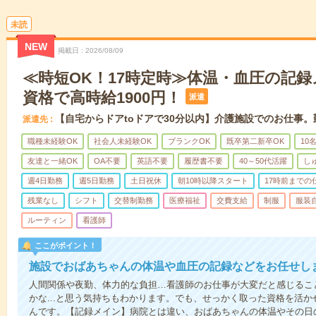
未読
NEW
掲載日
2026/08/09
≪時短OK！17時定時≫体温・血圧の記
資格で高時給1900円！
派遣
【自宅からドアtoドアで30分以内】介護施設でのお仕事
派遣先
職種未経験OK
社会人未経験OK
ブランクOK
既卒第二新卒OK
10
友達と一緒OK
OA不要
英語不要
履歴書不要
40～50代活躍
し
週4日勤務
週5日勤務
土日祝休
朝10時以降スタート
17時前までの
残業なし
シフト
交替制勤務
医療福祉
交費支給
制服
服装
ルーティン
看護師
ここがポイント！
施設でおばあちゃんの体温や血圧の記録などをお任せし
人間関係や夜勤、体力的な負担…看護師のお仕事が大変だと感じるこ
かな...と思う気持ちもわかります。でも、せっかく取った資格を活
んです。【記録メイン】病院とは違い、おばあちゃんの体温やその日