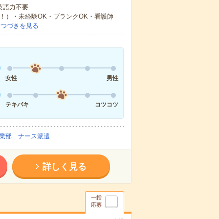
 英語力不要
中！）・未経験OK・ブランクOK・看護師
…
つづきを見る
女性
男性
テキパキ
コツコツ
業部 ナース派遣
詳しく見る
一括
応募