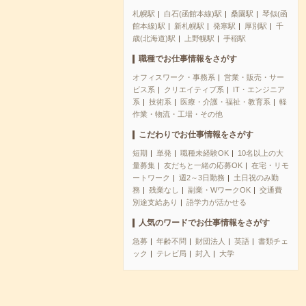
札幌駅
白石(函館本線)駅
桑園駅
琴似(函
館本線)駅
新札幌駅
発寒駅
厚別駅
千
歳(北海道)駅
上野幌駅
手稲駅
職種でお仕事情報をさがす
オフィスワーク・事務系
営業・販売・サー
ビス系
クリエイティブ系
IT・エンジニア
系
技術系
医療・介護・福祉・教育系
軽
作業・物流・工場・その他
こだわりでお仕事情報をさがす
短期
単発
職種未経験OK
10名以上の大
量募集
友だちと一緒の応募OK
在宅・リモ
ートワーク
週2～3日勤務
土日祝のみ勤
務
残業なし
副業・WワークOK
交通費
別途支給あり
語学力が活かせる
人気のワードでお仕事情報をさがす
急募
年齢不問
財団法人
英語
書類チェ
ック
テレビ局
封入
大学