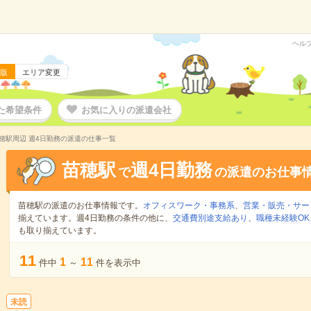
ヘル
版
エリア変更
た希望条件
お気に入りの派遣会社
穂駅周辺 週4日勤務の派遣の仕事一覧
苗穂駅
週4日勤務
で
の派遣のお仕事
苗穂駅の派遣のお仕事情報です。
オフィスワーク・事務系
、
営業・販売・サー
揃えています。週4日勤務の条件の他に、
交通費別途支給あり
、
職種未経験OK
も取り揃えています。
11
1
11
件中
～
件を表示中
未読