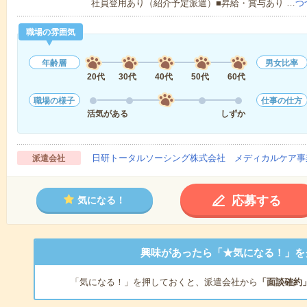
社員登用あり（紹介予定派遣）■昇給・賞与あり …
つ
職場の雰囲気
年齢層
男女比率
20代
30代
40代
50代
60代
職場の様子
仕事の仕方
活気がある
しずか
日研トータルソーシング株式会社 メディカルケア事
派遣会社
応募する
気になる！
興味があったら「★気になる！」を
「気になる！」を押しておくと、派遣会社から
「面談確約