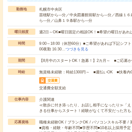
勤務地
札幌市中央区
苗穂駅から---分／中央図書館前駅から---分／西線１
ら---分／山鼻１９条駅から---分
曜日頻度
週2日～OK■曜日固定の相談OK！■希望の曜日があ
時間
9:00～18:00（休憩60分）■ご希望があれば下記シフトもOK
00夜勤 16:30…
つづきを見る
期間
【8月中のスタートOK！急募！】2カ月～ ■ご応募
時給
無資格未経験：時給1300円～ ■週払いOK ■扶養内O
交通費
交通費全額支給
仕事内容
介護関連
≪散歩に付き添ったり、お話し相手になったり≫「え
きる仕事からスタート！経験がなくて不安だった方も
応募資格
職種未経験OK / ブランクOK / パソコンスキル不要 /
■資格・経験・年齢不問■学歴不問■10名以上採用予定