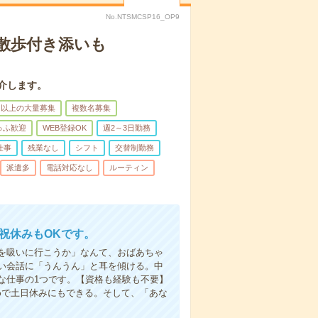
No.NTSMCSP16_OP9
散歩付き添いも
介します。
名以上の大量募集
複数名募集
ゅふ歓迎
WEB登録OK
週2～3日勤務
仕事
残業なし
シフト
交替制勤務
派遣多
電話対応なし
ルーティン
日祝休みもOKです。
を吸いに行こうか」なんて、おばあちゃ
い会話に「うんうん」と耳を傾ける。中
な仕事の1つです。【資格も経験も不要】
めで土日休みにもできる。そして、「あな