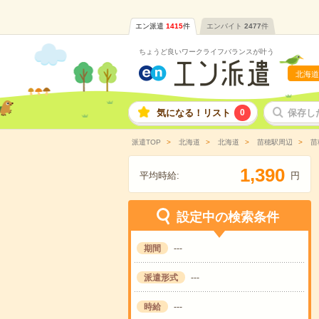
エン派遣
1415
件
エンバイト
2477
件
ちょうど良いワークライフバランスが叶う
北海道
気になる！リスト
0
保存し
派遣TOP
北海道
北海道
苗穂駅周辺
苗
,
1
3
9
0
平均時給:
円
設定中の検索条件
期間
---
派遣形式
---
時給
---