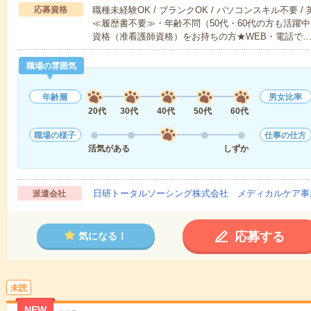
応募資格
職種未経験OK / ブランクOK / パソコンスキル不要 /
≪履歴書不要≫・年齢不問（50代・60代の方も活躍
資格（准看護師資格）をお持ちの方★WEB・電話で
職場の雰囲気
年齢層
男女比率
20代
30代
40代
50代
60代
職場の様子
仕事の仕方
活気がある
しずか
日研トータルソーシング株式会社 メディカルケア事
派遣会社
応募する
気になる！
未読
NEW