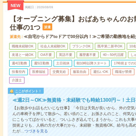
NEW
掲載日
2026/08/09
【オープニング募集】おばあちゃんのお
仕事の1つ
派遣
≪自宅からドアtoドアで30分以内！≫ご希望の勤務地を紹
派遣先
職種未経験OK
社会人未経験OK
ブランクOK
既卒第二新卒OK
10
友達と一緒OK
OA不要
英語不要
履歴書不要
40～50代活躍
し
週4日勤務
週5日勤務
土日祝休
朝10時以降スタート
17時前までの
扶養控内
医療福祉
交費支給
服装自由
週払いOK
職場が禁煙
介護士
ここがポイント！
≪週2日～OK≫無資格・未経験でも時給1300円～！土
【お散歩やお話もだいじな仕事】「今日は天気が良いから、外の空気
んの車椅子を押して散歩へ。若い頃のこと、お孫さんのこと、何気な
にこもってばかりいると、ついふさぎ込んでしまうから。これも大事
技術よりも、人柄の方が大事だから、未経験・無資格OK。給与も高
たが…
つづきを見る