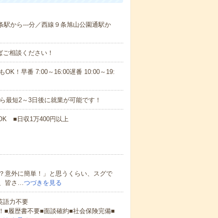
６条駅から---分／西線９条旭山公園通駅か
ればご相談ください！
！早番 7:00～16:00遅番 10:00～19:
から最短2～3日後に就業が可能です！
K ■日収1万400円以上
？意外に簡単！」と思うくらい、スグで
、皆さ…
つづきを見る
 英語力不要
！■履歴書不要■面談確約■社会保険完備■