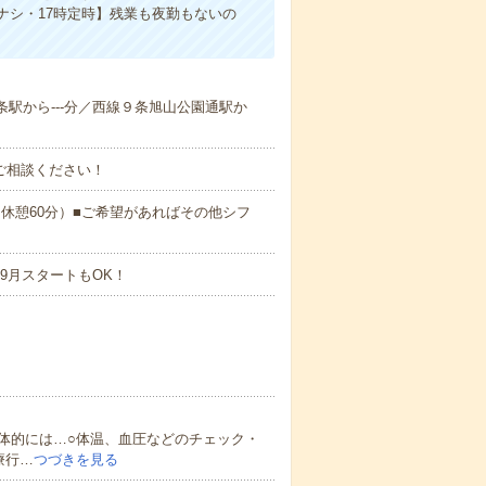
ナシ・17時定時】残業も夜勤もないの
６条駅から---分／西線９条旭山公園通駅か
ご相談ください！
:00（休憩60分）■ご希望があればその他シフ
9月スタートもOK！
体的には…○体温、血圧などのチェック・
療行…
つづきを見る