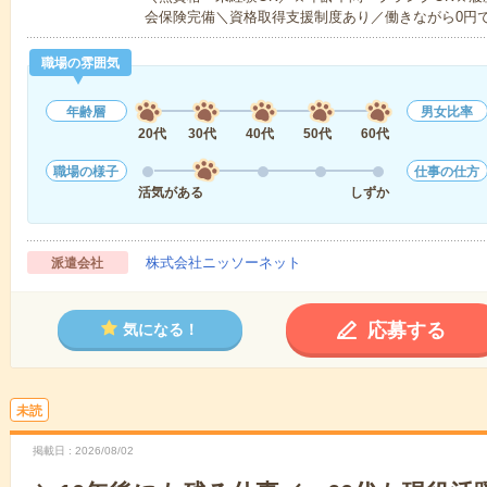
会保険完備＼資格取得支援制度あり／働きながら0円
職場の雰囲気
年齢層
男女比率
20代
30代
40代
50代
60代
職場の様子
仕事の仕方
活気がある
しずか
株式会社ニッソーネット
派遣会社
応募する
気になる！
未読
掲載日
2026/08/02