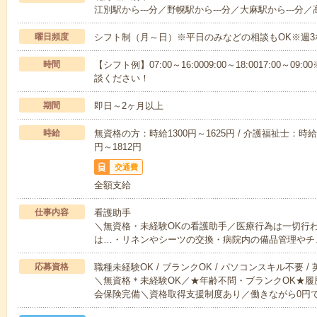
江別駅から---分／野幌駅から---分／大麻駅から---分／高
曜日頻度
シフト制（月～日）※平日のみなどの相談もOK※週3
時間
【シフト例】07:00～16:0009:00～18:0017:00
談ください！
期間
即日～2ヶ月以上
時給
無資格の方：時給1300円～1625円 / 介護福祉士：時給1
円～1812円
交通費
全額支給
仕事内容
看護助手
＼無資格・未経験OKの看護助手／医療行為は一切行
は…・リネンやシーツの交換・病院内の備品管理やチ
応募資格
職種未経験OK / ブランクOK / パソコンスキル不要 /
＼無資格＊未経験OK／★年齢不問・ブランクOK★履
会保険完備＼資格取得支援制度あり／働きながら0円