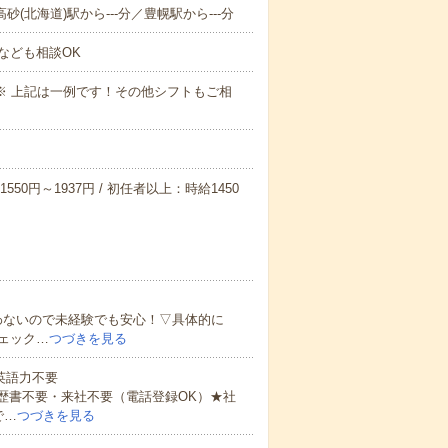
砂(北海道)駅から---分／豊幌駅から---分
なども相談OK
～09:00※ 上記は一例です！その他シフトもご相
550円～1937円 / 初任者以上：時給1450
わないので未経験でも安心！▽具体的に
ェック…
つづきを見る
 英語力不要
歴書不要・来社不要（電話登録OK）★社
で…
つづきを見る