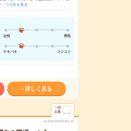
で…
つづきを見る
女性
男性
テキパキ
コツコツ
詳しく見る
一括
応募
No.MNPWH856386-19