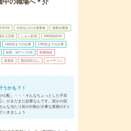
躍中の職場へ＊介
新卒OK
10名以上の大量募集
複数名募集
0歳以上活躍
しゅふ歓迎
WEB登録OK
16時前までの仕事
17時前までの仕事
副業・WワークOK
医療福祉
派遣多
電話対応なし
ルーティン
叶うかも？！
事が心配」・・・そんなちょっとした不安
心」がまだまだ必要なんです。誰かの役
そんな当たり前の行動が大事な業務の1つ
ていきましょう