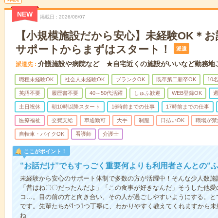
NEW
掲載日
2026/08/07
【小規模施設だから安心】未経験OK＊お
サポートからまずはスタート！
派遣
介護施設や病院など ★自宅近くの施設がいいなど勤務地
派遣先
職種未経験OK
社会人未経験OK
ブランクOK
既卒第二新卒OK
10
英語不要
履歴書不要
40～50代活躍
しゅふ歓迎
WEB登録OK
週
土日祝休
朝10時以降スタート
16時前までの仕事
17時前までの仕事
医療福祉
交費支給
車通勤可
大手
制服
日払いOK
職場が禁
自転車・バイクOK
看護師
介護士
ここがポイント！
“お話だけ”でもすっごく重要何よりも利用者さんとの“
未経験から安心のサポート体制で多数の方が活躍中！そんな少人数施
「昔はね〇〇だったんだよ」「この食事が好きなんだ」そうした他愛
コ…。目の前の方と向き合い、その人が過ごしやすいようにする。と
です。先輩たちが1つ1つ丁寧に、わかりやすく教えてくれますから
ね