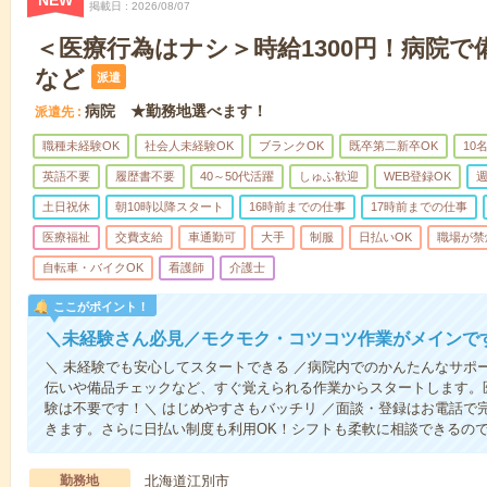
NEW
掲載日
2026/08/07
＜医療行為はナシ＞時給1300円！病院
など
派遣
病院 ★勤務地選べます！
派遣先
職種未経験OK
社会人未経験OK
ブランクOK
既卒第二新卒OK
10
英語不要
履歴書不要
40～50代活躍
しゅふ歓迎
WEB登録OK
週
土日祝休
朝10時以降スタート
16時前までの仕事
17時前までの仕事
医療福祉
交費支給
車通勤可
大手
制服
日払いOK
職場が禁
自転車・バイクOK
看護師
介護士
ここがポイント！
＼未経験さん必見／モクモク・コツコツ作業がメインで
＼ 未経験でも安心してスタートできる ／病院内でのかんたんなサポ
伝いや備品チェックなど、すぐ覚えられる作業からスタートします。
験は不要です！＼ はじめやすさもバッチリ ／面談・登録はお電話で
きます。さらに日払い制度も利用OK！シフトも柔軟に相談できるの
勤務地
北海道江別市