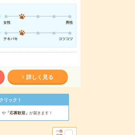
女性
男性
テキパキ
コツコツ
詳しく見る
クリック！
」
や
「応募歓迎」
が届きます！
一括