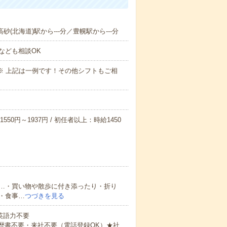
砂(北海道)駅から---分／豊幌駅から---分
なども相談OK
～09:00※ 上記は一例です！その他シフトもご相
550円～1937円 / 初任者以上：時給1450
…・買い物や散歩に付き添ったり・折り
・食事…
つづきを見る
 英語力不要
歴書不要・来社不要（電話登録OK）★社