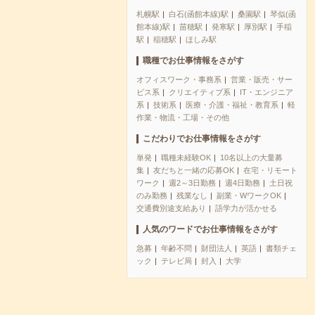
札幌駅
白石(函館本線)駅
桑園駅
琴似(函
館本線)駅
苗穂駅
発寒駅
厚別駅
手稲
駅
稲穂駅
ほしみ駅
職種でお仕事情報をさがす
オフィスワーク・事務系
営業・販売・サー
ビス系
クリエイティブ系
IT・エンジニア
系
技術系
医療・介護・福祉・教育系
軽
作業・物流・工場・その他
こだわりでお仕事情報をさがす
単発
職種未経験OK
10名以上の大量募
集
友だちと一緒の応募OK
在宅・リモート
ワーク
週2～3日勤務
週4日勤務
土日祝
のみ勤務
残業なし
副業・WワークOK
交通費別途支給あり
語学力が活かせる
人気のワードでお仕事情報をさがす
急募
年齢不問
財団法人
英語
書類チェ
ック
テレビ局
封入
大学