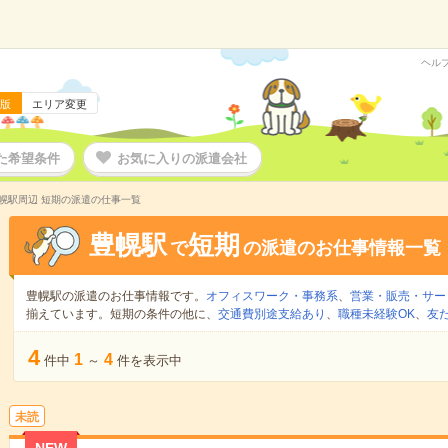
ヘル
版
エリア変更
た希望条件
お気に入りの派遣会社
幌駅周辺 短期の派遣の仕事一覧
豊幌駅
短期
で
の派遣のお仕事情報一覧
豊幌駅の派遣のお仕事情報です。
オフィスワーク・事務系
、
営業・販売・サー
揃えています。短期の条件の他に、
交通費別途支給あり
、
職種未経験OK
、
友
4
1
4
件中
～
件を表示中
未読