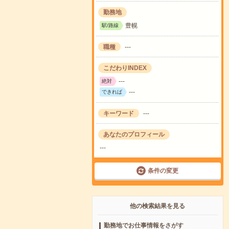
勤務地
豊幌
駅/路線
職種
---
こだわりINDEX
---
絶対
---
できれば
キーワード
---
あなたのプロフィール
---
条件の変更
他の検索結果を見る
勤務地でお仕事情報をさがす