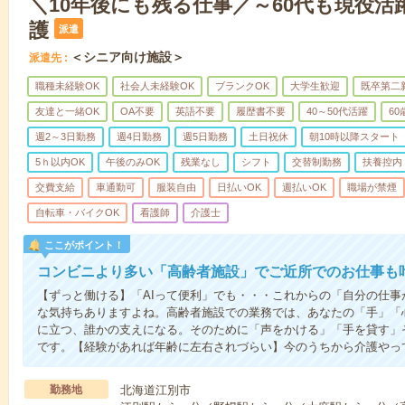
＼10年後にも残る仕事／～60代も現役活
護
派遣
＜シニア向け施設＞
派遣先
職種未経験OK
社会人未経験OK
ブランクOK
大学生歓迎
既卒第二
友達と一緒OK
OA不要
英語不要
履歴書不要
40～50代活躍
6
週2～3日勤務
週4日勤務
週5日勤務
土日祝休
朝10時以降スタート
5ｈ以内OK
午後のみOK
残業なし
シフト
交替制勤務
扶養控内
交費支給
車通勤可
服装自由
日払いOK
週払いOK
職場が禁煙
自転車・バイクOK
看護師
介護士
ここがポイント！
コンビニより多い「高齢者施設」でご近所でのお仕事も
【ずっと働ける】「AIって便利」でも・・・これからの「自分の仕
な気持ちありますよね。高齢者施設での業務では、あなたの「手」「
に立つ、誰かの支えになる。そのために「声をかける」「手を貸す」
です。【経験があれば年齢に左右されづらい】今のうちから介護やっ
勤務地
北海道江別市