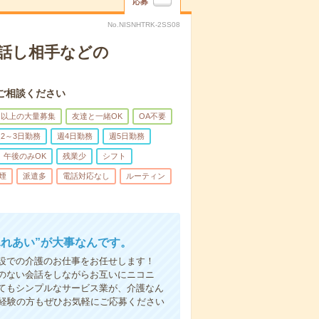
応募
No.NISNHTRK-2SS08
話し相手などの
ご相談ください
名以上の大量募集
友達と一緒OK
OA不要
2～3日勤務
週4日勤務
週5日勤務
午後のみOK
残業少
シフト
煙
派遣多
電話対応なし
ルーティン
ふれあい”が大事なんです。
設での介護のお仕事をお任せします！
のない会話をしながらお互いにニコニ
てもシンプルなサービス業が、介護なん
未経験の方もぜひお気軽にご応募ください