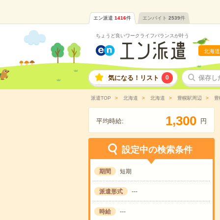
エン派遣
1416
件
エンバイト
2539
件
ちょうど良いワークライフバランスが叶う
北海道
気になる！リスト
0
保存し
派遣TOP
北海道
北海道
豊幌駅周辺
豊
,
1
3
0
0
平均時給:
円
設定中の検索条件
期間
短期
派遣形式
---
時給
---