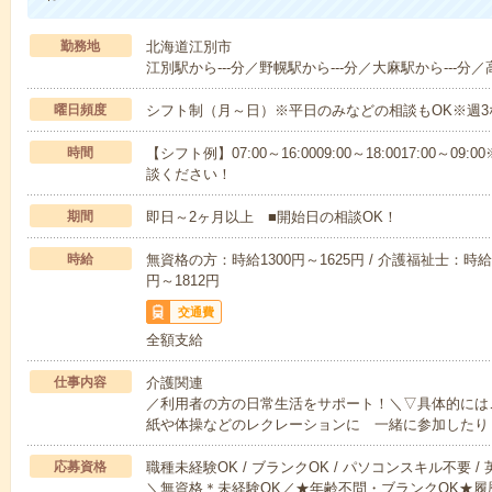
勤務地
北海道江別市
江別駅から---分／野幌駅から---分／大麻駅から---分／高
曜日頻度
シフト制（月～日）※平日のみなどの相談もOK※週3
時間
【シフト例】07:00～16:0009:00～18:0017:00
談ください！
期間
即日～2ヶ月以上 ■開始日の相談OK！
時給
無資格の方：時給1300円～1625円 / 介護福祉士：時給1
円～1812円
交通費
全額支給
仕事内容
介護関連
／利用者の方の日常生活をサポート！＼▽具体的には
紙や体操などのレクレーションに 一緒に参加したり
応募資格
職種未経験OK / ブランクOK / パソコンスキル不要 /
＼無資格＊未経験OK／★年齢不問・ブランクOK★履