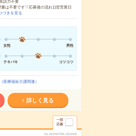
 英語力不要
歴書は不要です▽応募後の流れ1)翌営業日
つづきを見る
女性
男性
テキパキ
コツコツ
（医療福祉介護関連）
詳しく見る
一括
応募
No.NISNHTRK-2BJH08