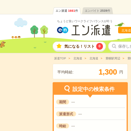
エン派遣
1661
件
エンバイト
2539
件
ちょうど良いワークライフバランスが叶う
北海道
気になる！リスト
0
保存し
派遣TOP
北海道
北海道
豊幌駅周辺
豊
,
1
3
0
0
平均時給:
円
設定中の検索条件
期間
---
派遣形式
---
時給
---