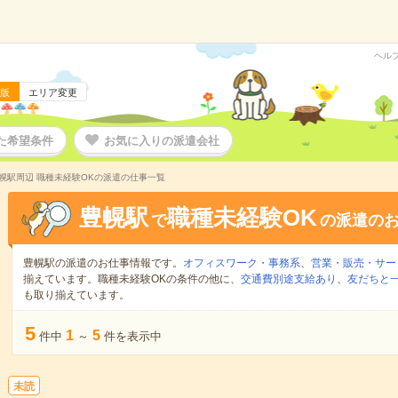
ヘル
版
エリア変更
た希望条件
お気に入りの派遣会社
幌駅周辺 職種未経験OKの派遣の仕事一覧
豊幌駅
職種未経験OK
で
の派遣の
豊幌駅の派遣のお仕事情報です。
オフィスワーク・事務系
、
営業・販売・サー
揃えています。職種未経験OKの条件の他に、
交通費別途支給あり
、
友だちと一
も取り揃えています。
5
1
5
件中
～
件を表示中
未読