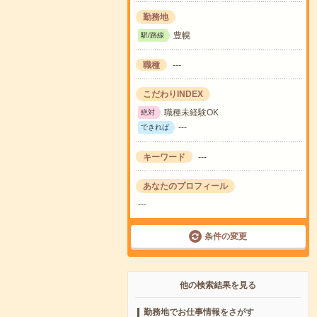
勤務地
豊幌
駅/路線
職種
---
こだわりINDEX
職種未経験OK
絶対
---
できれば
キーワード
---
あなたのプロフィール
---
条件の変更
他の検索結果を見る
勤務地でお仕事情報をさがす