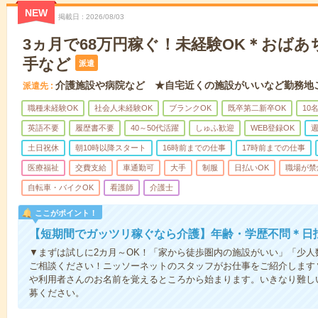
NEW
掲載日
2026/08/03
3ヵ月で68万円稼ぐ！未経験OK＊おば
手など
派遣
介護施設や病院など ★自宅近くの施設がいいなど勤務地
派遣先
職種未経験OK
社会人未経験OK
ブランクOK
既卒第二新卒OK
10
英語不要
履歴書不要
40～50代活躍
しゅふ歓迎
WEB登録OK
週
土日祝休
朝10時以降スタート
16時前までの仕事
17時前までの仕事
医療福祉
交費支給
車通勤可
大手
制服
日払いOK
職場が禁
自転車・バイクOK
看護師
介護士
ここがポイント！
【短期間でガッツリ稼ぐなら介護】年齢・学歴不問＊日払
▼まずは試しに2カ月～OK！「家から徒歩圏内の施設がいい」「少
ご相談ください！ニッソーネットのスタッフがお仕事をご紹介します
や利用者さんのお名前を覚えるところから始まります。いきなり難し
募ください。