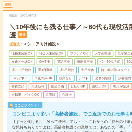
未読
掲載日
2026/08/02
＼10年後にも残る仕事／～60代も現役活
護
派遣
＜シニア向け施設＞
派遣先
職種未経験OK
社会人未経験OK
ブランクOK
大学生歓迎
既卒第二
友達と一緒OK
OA不要
英語不要
履歴書不要
40～50代活躍
6
週2～3日勤務
週4日勤務
週5日勤務
土日祝休
朝10時以降スタート
5ｈ以内OK
午後のみOK
残業なし
シフト
交替制勤務
扶養控内
交費支給
車通勤可
服装自由
日払いOK
週払いOK
職場が禁煙
自転車・バイクOK
看護師
介護士
ここがポイント！
コンビニより多い「高齢者施設」でご近所でのお仕事も
【ずっと働ける】「AIって便利」でも・・・これからの「自分の仕
な気持ちありますよね。高齢者施設での業務では、あなたの「手」「