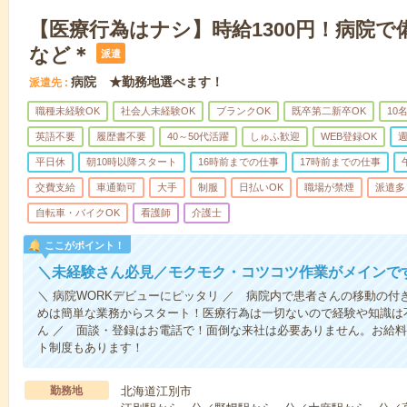
【医療行為はナシ】時給1300円！病院
など＊
派遣
病院 ★勤務地選べます！
派遣先
職種未経験OK
社会人未経験OK
ブランクOK
既卒第二新卒OK
10
英語不要
履歴書不要
40～50代活躍
しゅふ歓迎
WEB登録OK
週
平日休
朝10時以降スタート
16時前までの仕事
17時前までの仕事
交費支給
車通勤可
大手
制服
日払いOK
職場が禁煙
派遣多
自転車・バイクOK
看護師
介護士
ここがポイント！
＼未経験さん必見／モクモク・コツコツ作業がメインで
＼ 病院WORKデビューにピッタリ ／ 病院内で患者さんの移動の
めは簡単な業務からスタート！医療行為は一切ないので経験や知識は
ん ／ 面談・登録はお電話で！面倒な来社は必要ありません。お給料
ト制度もあります！
勤務地
北海道江別市