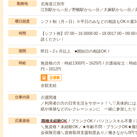
勤務地
北海道江別市
江別駅から---分／野幌駅から---分／大麻駅から---分／高
曜日頻度
シフト制（月～日）※平日のみなどの相談もOK※週3
時間
【シフト例】07:00～16:0009:00～18:0017:00
談ください！
期間
即日～2ヶ月以上 ■開始日の相談OK！
時給
無資格の方：時給1300円～1625円 / 介護福祉士：時給1
円～1812円
交通費
全額支給
仕事内容
介護関連
／利用者の方の日常生活をサポート！＼▽具体的には
紙や体操などのレクレーションに 一緒に参加したり
応募資格
職種未経験OK
/ ブランクOK / パソコンスキル不要 /
＼無資格＊未経験OK／★年齢不問・ブランクOK★履
会保険完備＼資格取得支援制度あり／働きながら0円