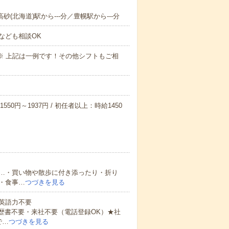
砂(北海道)駅から---分／豊幌駅から---分
なども相談OK
～09:00※ 上記は一例です！その他シフトもご相
550円～1937円 / 初任者以上：時給1450
…・買い物や散歩に付き添ったり・折り
・食事…
つづきを見る
 英語力不要
歴書不要・来社不要（電話登録OK）★社
で…
つづきを見る