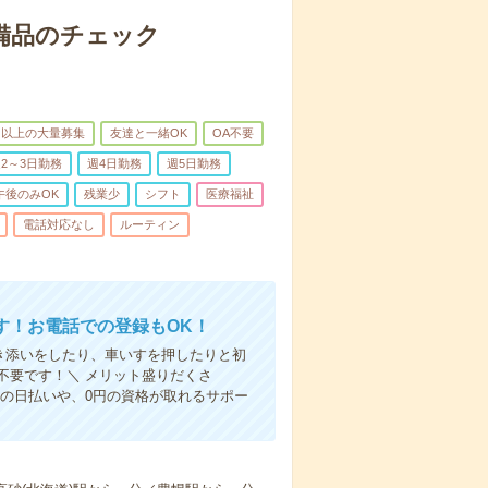
で備品のチェック
名以上の大量募集
友達と一緒OK
OA不要
2～3日勤務
週4日勤務
週5日勤務
午後のみOK
残業少
シフト
医療福祉
電話対応なし
ルーティン
す！お電話での登録もOK！
付き添いをしたり、車いすを押したりと初
不要です！＼ メリット盛りだくさ
の日払いや、0円の資格が取れるサポー