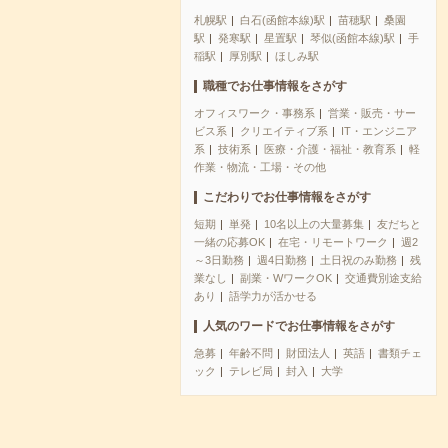
札幌駅
白石(函館本線)駅
苗穂駅
桑園
駅
発寒駅
星置駅
琴似(函館本線)駅
手
稲駅
厚別駅
ほしみ駅
職種でお仕事情報をさがす
オフィスワーク・事務系
営業・販売・サー
ビス系
クリエイティブ系
IT・エンジニア
系
技術系
医療・介護・福祉・教育系
軽
作業・物流・工場・その他
こだわりでお仕事情報をさがす
短期
単発
10名以上の大量募集
友だちと
一緒の応募OK
在宅・リモートワーク
週2
～3日勤務
週4日勤務
土日祝のみ勤務
残
業なし
副業・WワークOK
交通費別途支給
あり
語学力が活かせる
人気のワードでお仕事情報をさがす
急募
年齢不問
財団法人
英語
書類チェ
ック
テレビ局
封入
大学