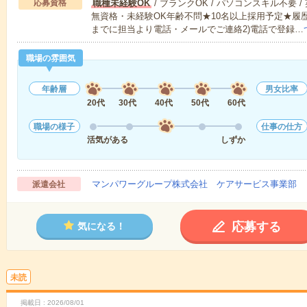
応募資格
職種未経験OK
/ ブランクOK / パソコンスキル不要 /
無資格・未経験OK年齢不問★10名以上採用予定★履
までに担当より電話・メールでご連絡2)電話で登録…
職場の雰囲気
年齢層
男女比率
20代
30代
40代
50代
60代
職場の様子
仕事の仕方
活気がある
しずか
マンパワーグループ株式会社 ケアサービス事業部 
派遣会社
応募する
気になる！
未読
掲載日
2026/08/01