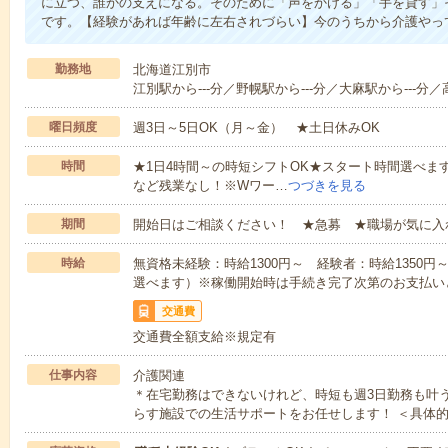
に立つ、誰かの支えになる。そのために「声をかける」「手を貸す」
です。【経験があれば年齢に左右されづらい】今のうちから介護やっ
勤務地
北海道江別市
江別駅から---分／野幌駅から---分／大麻駅から---分／高
曜日頻度
週3日～5日OK（月～金） ★土日休みOK
時間
★1日4時間～の時短シフトOK★スタート時間選べます！7:00～1
など残業なし！※Wワー…
つづきを見る
期間
開始日はご相談ください！ ★急募 ★職場が気に入
時給
無資格未経験：時給1300円～ 経験者：時給1350
選べます）※稼働開始時は手続き完了次第のお支払い
交通費
交通費全額支給※規定有
仕事内容
介護関連
＊在宅勤務はできないけれど、時短も週3日勤務も叶
らす施設での生活サポートをお任せします！ ＜具体