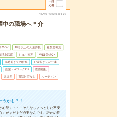
一括
応募
No.MNPWH856386-19
躍中の職場へ＊介
新卒OK
10名以上の大量募集
複数名募集
0歳以上活躍
しゅふ歓迎
WEB登録OK
16時前までの仕事
17時前までの仕事
副業・WワークOK
医療福祉
派遣多
電話対応なし
ルーティン
叶うかも？！
事が心配」・・・そんなちょっとした不安
心」がまだまだ必要なんです。誰かの役