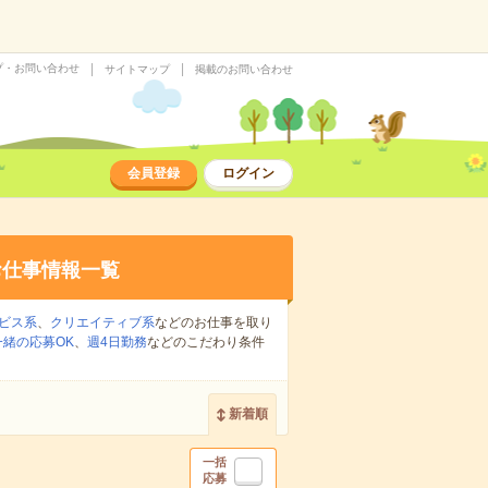
プ・お問い合わせ
サイトマップ
掲載のお問い合わせ
会員登録
ログイン
お仕事情報一覧
ビス系
、
クリエイティブ系
などのお仕事を取り
緒の応募OK
、
週4日勤務
などのこだわり条件
新着順
一括
応募