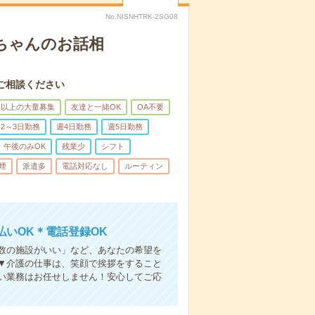
No.NISNHTRK-2SG08
あちゃんのお話相
ご相談ください
名以上の大量募集
友達と一緒OK
OA不要
2～3日勤務
週4日勤務
週5日勤務
午後のみOK
残業少
シフト
煙
派遣多
電話対応なし
ルーティン
いOK＊電話登録OK
人数の施設がいい」など、あなたの希望を
▼介護の仕事は、笑顔で挨拶をすること
い業務はお任せしません！安心してご応