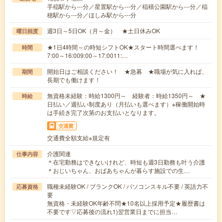
手稲駅から---分／星置駅から---分／稲積公園駅から---分／稲
穂駅から---分／ほしみ駅から---分
週3日～5日OK（月～金） ★土日休みOK
曜日頻度
★1日4時間～の時短シフトOK★スタート時間選べます！
時間
7:00～16:009:00～17:0011:…
開始日はご相談ください！ ★急募 ★職場が気に入れば、
期間
長期でも働けます！
無資格未経験：時給1300円～ 経験者：時給1350円～ ★
時給
日払い／週払い制度あり（月払いも選べます）※稼働開始時
は手続き完了次第のお支払いとなります。
交通費
交通費全額支給※規定有
介護関連
仕事内容
＊在宅勤務はできないけれど、時短も週3日勤務も叶う介護
＊おじいちゃん、おばあちゃんが暮らす施設での生…
職種未経験OK / ブランクOK / パソコンスキル不要 / 英語力不
応募資格
要
無資格・未経験OK年齢不問★10名以上採用予定★履歴書は
不要です▽応募後の流れ1)翌営業日までに担当…