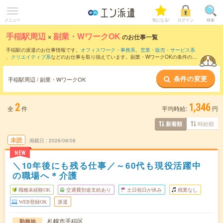
メニュー
気になる!
ログイン
検索
手稲駅周辺
×
副業・WワークOK
のお仕事一覧
手稲駅の派遣のお仕事情報です。
オフィスワーク・事務系
、
営業・販売・サービス系
、
クリエイティブ系
などのお仕事を取り揃えています。副業・WワークOKの条件の他
に、
交通費別途支給あり
、
職種未経験OK
、
友だちと一緒の応募OK
などのこだわり条
件も取り揃えています。
条件の変更
手稲駅周辺 / 副業・WワークOK
2
1,346
全
件
平均時給:
円
時給順
新着順
未読
掲載日
2026/08/08
NEW
＼10年後にも残る仕事／～60代も現役活躍中
の職場へ＊介護
職種未経験OK
交通費別途支給あり
土日祝日が休み
残業なし
WEB登録OK
派遣
札幌市手稲区
勤務地