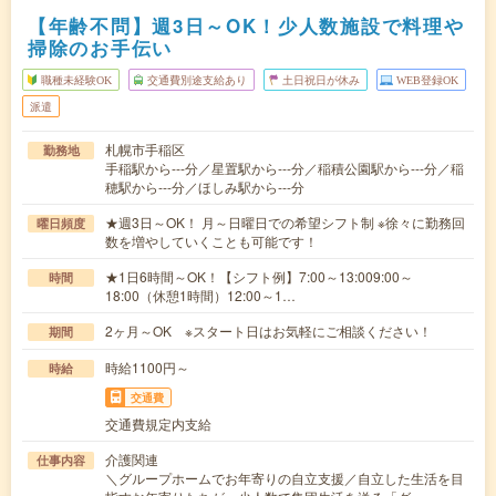
【年齢不問】週3日～OK！少人数施設で料理や
掃除のお手伝い
職種未経験OK
交通費別途支給あり
土日祝日が休み
WEB登録OK
派遣
札幌市手稲区
勤務地
手稲駅から---分／星置駅から---分／稲積公園駅から---分／稲
穂駅から---分／ほしみ駅から---分
★週3日～OK！ 月～日曜日での希望シフト制 ※徐々に勤務回
曜日頻度
数を増やしていくことも可能です！
★1日6時間～OK！【シフト例】7:00～13:009:00～
時間
18:00（休憩1時間）12:00～1…
2ヶ月～OK ※スタート日はお気軽にご相談ください！
期間
時給1100円～
時給
交通費
交通費規定内支給
介護関連
仕事内容
＼グループホームでお年寄りの自立支援／自立した生活を目