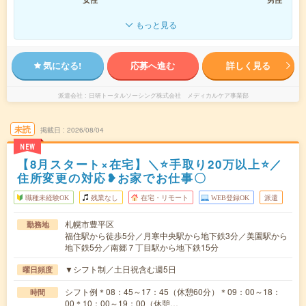
もっと見る
気になる!
応募へ進む
詳しく見る
派遣会社
日研トータルソーシング株式会社 メディカルケア事業部
未読
掲載日
2026/08/04
NEW
【8月スタート×在宅】＼⭐手取り20万以上⭐／
住所変更の対応❥お家でお仕事〇
職種未経験OK
残業なし
在宅・リモート
WEB登録OK
派遣
札幌市豊平区
勤務地
福住駅から徒歩5分／月寒中央駅から地下鉄3分／美園駅から
地下鉄5分／南郷７丁目駅から地下鉄15分
▼シフト制／土日祝含む週5日
曜日頻度
シフト例＊08：45～17：45（休憩60分）＊09：00～18：
時間
00＊10：00～19：00（休憩…