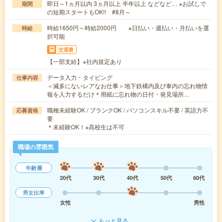
即日～1ヵ月以内 3ヵ月以上 半年以上 などなど… ※お試しで
期間
の短期スタートもOK!! #8月～
時給1650円～時給2000円 ※日払い・週払い・月払いを選
時給
択可能
交通費
【一部支給】※社内規定あり
データ入力・タイピング
仕事内容
＜滅多にないレアなお仕事＞地下鉄構内及び車内の忘れ物情
報を入力するだけ＊用紙に忘れ物の日付・発見場所…
職種未経験OK / ブランクOK / パソコンスキル不要 / 英語力不
応募資格
要
＊未経験OK！※高校生は不可
職場の雰囲気
年齢層
20代
30代
40代
50代
60代
男女比率
女性
男性
もっと見る