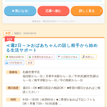
気になる!
応募へ進む
詳しく見る
派遣会社
株式会社日本パーソナルビジネス
未読
掲載日
2026/08/04
NEW
≪週2日～≫おばあちゃんの話し相手から始め
る生活サポート
職種未経験OK
交通費別途支給あり
土日祝日が休み
残業なし
WEB登録OK
派遣
札幌市豊平区
勤務地
福住駅から---分／月寒中央駅から---分／平岸(札幌市営)駅か
ら---分／南平岸駅から---分／中の島駅から---分
週2日～OK ■曜日固定の相談OK！ ■希望の曜日があればご相
曜日頻度
談ください！
9:00～18:00（休憩60分）■ご希望があれば下記シフトも
時間
OK！早番 7:00～16:00遅番 …