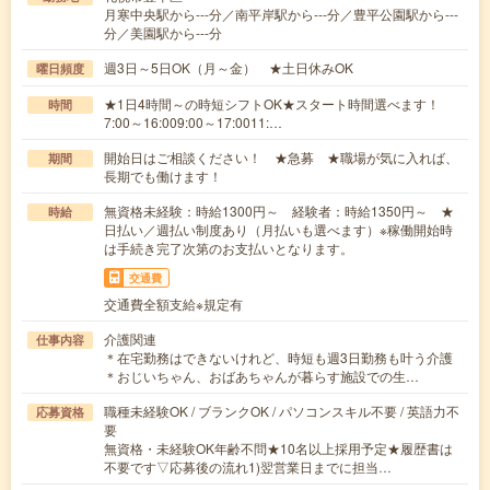
月寒中央駅から---分／南平岸駅から---分／豊平公園駅から---
分／美園駅から---分
週3日～5日OK（月～金） ★土日休みOK
曜日頻度
★1日4時間～の時短シフトOK★スタート時間選べます！
時間
7:00～16:009:00～17:0011:…
開始日はご相談ください！ ★急募 ★職場が気に入れば、
期間
長期でも働けます！
無資格未経験：時給1300円～ 経験者：時給1350円～ ★
時給
日払い／週払い制度あり（月払いも選べます）※稼働開始時
は手続き完了次第のお支払いとなります。
交通費
交通費全額支給※規定有
介護関連
仕事内容
＊在宅勤務はできないけれど、時短も週3日勤務も叶う介護
＊おじいちゃん、おばあちゃんが暮らす施設での生…
職種未経験OK / ブランクOK / パソコンスキル不要 / 英語力不
応募資格
要
無資格・未経験OK年齢不問★10名以上採用予定★履歴書は
不要です▽応募後の流れ1)翌営業日までに担当…