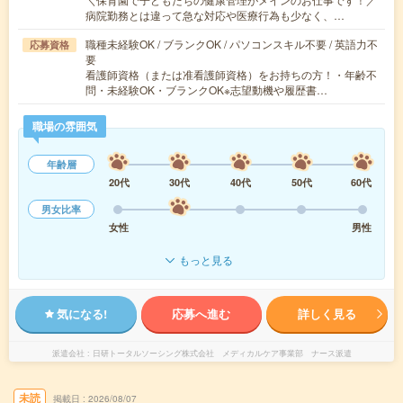
病院勤務とは違って急な対応や医療行為も少なく、…
職種未経験OK / ブランクOK / パソコンスキル不要 / 英語力不
応募資格
要
看護師資格（または准看護師資格）をお持ちの方！・年齢不
問・未経験OK・ブランクOK※志望動機や履歴書…
職場の雰囲気
年齢層
20代
30代
40代
50代
60代
男女比率
女性
男性
もっと見る
気になる!
応募へ進む
詳しく見る
派遣会社
日研トータルソーシング株式会社 メディカルケア事業部 ナース派遣
未読
掲載日
2026/08/07