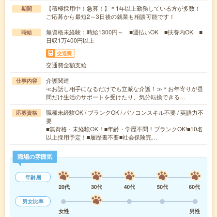
【積極採用中！急募！】＊1年以上勤務している方が多数！
期間
ご応募から最短2～3日後の就業も相談可能です！
無資格未経験：時給1300円～ ■週払いOK ■扶養内OK ■
時給
日収1万400円以上
交通費
交通費全額支給
介護関連
仕事内容
≪お話し相手になるだけでも立派な介護！≫＊お年寄りが昼
間だけ生活のサポートを受けたり、気分転換できる…
職種未経験OK / ブランクOK / パソコンスキル不要 / 英語力不
応募資格
要
■無資格・未経験OK！■年齢・学歴不問！ブランクOK!■10名
以上採用予定！■履歴書不要■社会保険完…
職場の雰囲気
年齢層
20代
30代
40代
50代
60代
男女比率
女性
男性