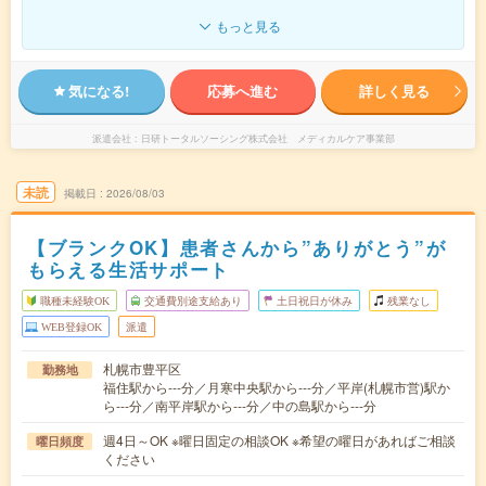
もっと見る
気になる!
応募へ進む
詳しく見る
派遣会社
日研トータルソーシング株式会社 メディカルケア事業部
未読
掲載日
2026/08/03
【ブランクOK】患者さんから”ありがとう”が
もらえる生活サポート
職種未経験OK
交通費別途支給あり
土日祝日が休み
残業なし
WEB登録OK
派遣
札幌市豊平区
勤務地
福住駅から---分／月寒中央駅から---分／平岸(札幌市営)駅か
ら---分／南平岸駅から---分／中の島駅から---分
週4日～OK ※曜日固定の相談OK ※希望の曜日があればご相談
曜日頻度
ください