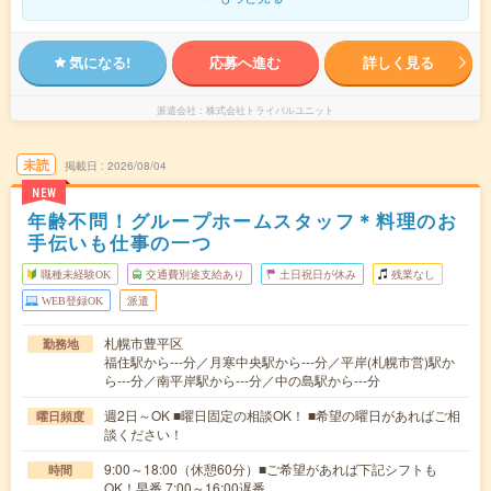
気になる!
応募へ進む
詳しく見る
派遣会社
株式会社トライバルユニット
未読
掲載日
2026/08/04
NEW
年齢不問！グループホームスタッフ＊料理のお
手伝いも仕事の一つ
職種未経験OK
交通費別途支給あり
土日祝日が休み
残業なし
WEB登録OK
派遣
札幌市豊平区
勤務地
福住駅から---分／月寒中央駅から---分／平岸(札幌市営)駅か
ら---分／南平岸駅から---分／中の島駅から---分
週2日～OK ■曜日固定の相談OK！ ■希望の曜日があればご相
曜日頻度
談ください！
9:00～18:00（休憩60分）■ご希望があれば下記シフトも
時間
OK！早番 7:00～16:00遅番 …