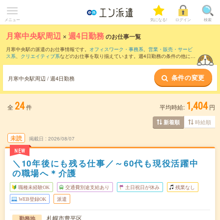
メニュー
気になる!
ログイン
検索
月寒中央駅周辺
×
週4日勤務
のお仕事一覧
月寒中央駅の派遣のお仕事情報です。
オフィスワーク・事務系
、
営業・販売・サービ
ス系
、
クリエイティブ系
などのお仕事を取り揃えています。週4日勤務の条件の他に、
交通費別途支給あり
、
職種未経験OK
、
友だちと一緒の応募OK
などのこだわり条件も
取り揃えています。
条件の変更
月寒中央駅周辺 / 週4日勤務
24
1,404
全
件
平均時給:
円
時給順
新着順
未読
掲載日
2026/08/07
NEW
＼10年後にも残る仕事／～60代も現役活躍中
の職場へ＊介護
職種未経験OK
交通費別途支給あり
土日祝日が休み
残業なし
WEB登録OK
派遣
札幌市豊平区
勤務地