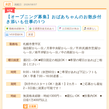
未読
掲載日
2026/08/07
NEW
【オープニング募集】おばあちゃんのお散歩付
き添いも仕事の1つ
職種未経験OK
交通費別途支給あり
土日祝日が休み
残業なし
WEB登録OK
派遣
札幌市豊平区
勤務地
福住駅から---分／月寒中央駅から---分／平岸(札幌市営)駅か
ら---分／南平岸駅から---分／中の島駅から---分
週2日～OK ■曜日固定の相談OK！ ■希望の曜日があればご相
曜日頻度
談ください！
9:00～18:00（休憩60分）■ご希望があれば下記シフトも
時間
OK！早番 7:00～16:00遅番 …
【8月中のスタートOK！急募！】2カ月～ ■ご応募から最短
期間
2～3日後に就業が可能です！
無資格未経験：時給1300円～ ■週払いOK ■扶養内OK ■
時給
日収1万400円以上
交通費