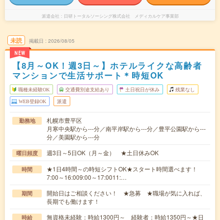
派遣会社
日研トータルソーシング株式会社 メディカルケア事業部
未読
掲載日
2026/08/05
NEW
【8月～OK！週3日～】ホテルライクな高齢者
マンションで生活サポート＊時短OK
職種未経験OK
交通費別途支給あり
土日祝日が休み
残業なし
WEB登録OK
派遣
札幌市豊平区
勤務地
月寒中央駅から---分／南平岸駅から---分／豊平公園駅から---
分／美園駅から---分
週3日～5日OK（月～金） ★土日休みOK
曜日頻度
★1日4時間～の時短シフトOK★スタート時間選べます！
時間
7:00～16:009:00～17:0011:…
開始日はご相談ください！ ★急募 ★職場が気に入れば、
期間
長期でも働けます！
無資格未経験：時給1300円～ 経験者：時給1350円～★日
時給