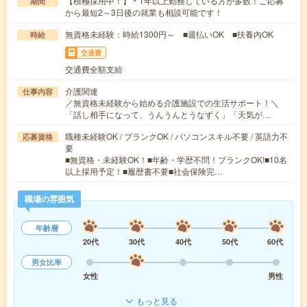
【積極採用中！】＊1年以上勤務している方が多数！ご応募
期間
から最短2～3日後の就業も相談可能です！
無資格未経験：時給1300円～ ■週払いOK ■扶養内OK
時給
交通費
交通費全額支給
介護関連
仕事内容
／無資格未経験から始める介護施設での生活サポート！＼
「話し相手になって、うんうんとうなずく」「天気が…
職種未経験OK / ブランクOK / パソコンスキル不要 / 英語力不
応募資格
要
■無資格・未経験OK！■年齢・学歴不問！ブランクOK!■10名
以上採用予定！■履歴書不要■社会保険完…
職場の雰囲気
年齢層
20代
30代
40代
50代
60代
男女比率
女性
男性
もっと見る