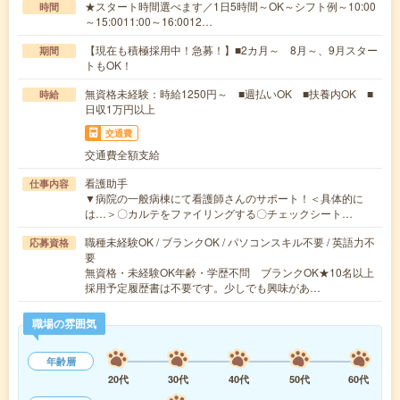
★スタート時間選べます／1日5時間～OK～シフト例～10:00
時間
～15:0011:00～16:0012…
【現在も積極採用中！急募！】■2カ月～ 8月～、9月スター
期間
トもOK！
無資格未経験：時給1250円～ ■週払いOK ■扶養内OK ■
時給
日収1万円以上
交通費
交通費全額支給
看護助手
仕事内容
▼病院の一般病棟にて看護師さんのサポート！＜具体的に
は…＞〇カルテをファイリングする〇チェックシート…
職種未経験OK / ブランクOK / パソコンスキル不要 / 英語力不
応募資格
要
無資格・未経験OK年齢・学歴不問 ブランクOK★10名以上
採用予定履歴書は不要です。少しでも興味があ…
職場の雰囲気
年齢層
20代
30代
40代
50代
60代