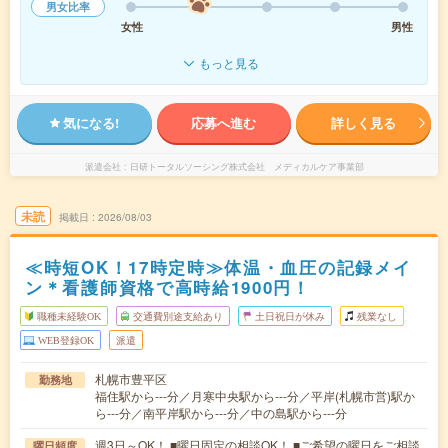
男女比率
女性
男性
もっと見る
気になる!
応募へ進む
詳しく見る
派遣会社
日研トータルソーシング株式会社 メディカルケア事業部
未読
掲載日
2026/08/03
≪時短OK！17時定時≫体温・血圧の記録メイ
ン＊看護師資格で高時給1900円！
職種未経験OK
交通費別途支給あり
土日祝日が休み
残業なし
WEB登録OK
派遣
札幌市豊平区
勤務地
福住駅から---分／月寒中央駅から---分／平岸(札幌市営)駅か
ら---分／南平岸駅から---分／中の島駅から---分
週3日～OK！ ■曜日固定の相談OK！ ■ご希望の曜日をご相談
曜日頻度