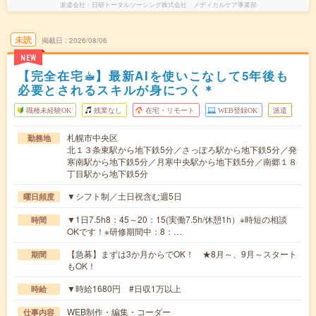
派遣会社
日研トータルソーシング株式会社 メディカルケア事業部
未読
掲載日
2026/08/06
NEW
【完全在宅☕︎】最新AIを使いこなして5年後も
必要とされるスキルが身につく＊
職種未経験OK
残業なし
在宅・リモート
WEB登録OK
派遣
札幌市中央区
勤務地
北１３条東駅から地下鉄5分／さっぽろ駅から地下鉄5分／発
寒南駅から地下鉄5分／月寒中央駅から地下鉄5分／南郷１８
丁目駅から地下鉄5分
▼シフト制／土日祝含む週5日
曜日頻度
▼1日7.5h8：45～20：15(実働7.5h/休憩1h）※時短の相談
時間
OKです！※研修期間中：8：…
【急募】まずは3か月からでOK！ ★8月～、9月～スタート
期間
もOK！
▼時給1680円 #日収1万以上
時給
WEB制作・編集・コーダー
仕事内容