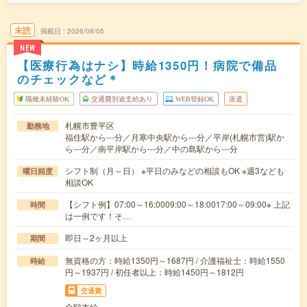
未読
掲載日
2026/08/05
NEW
【医療行為はナシ】時給1350円！病院で備品
のチェックなど＊
職種未経験OK
交通費別途支給あり
WEB登録OK
派遣
札幌市豊平区
勤務地
福住駅から---分／月寒中央駅から---分／平岸(札幌市営)駅か
ら---分／南平岸駅から---分／中の島駅から---分
シフト制（月～日） ※平日のみなどの相談もOK ※週3なども
曜日頻度
相談OK
【シフト例】07:00～16:0009:00～18:0017:00～09:00※ 上記
時間
は一例です！そ…
即日～2ヶ月以上
期間
無資格の方：時給1350円～1687円 / 介護福祉士：時給1550
時給
円～1937円 / 初任者以上：時給1450円～1812円
交通費
全額支給