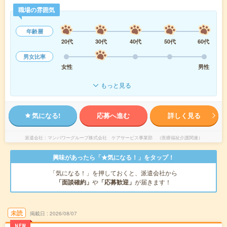
職場の雰囲気
年齢層
20代
30代
40代
50代
60代
男女比率
女性
男性
もっと見る
気になる!
応募へ進む
詳しく見る
派遣会社
マンパワーグループ株式会社 ケアサービス事業部 （医療福祉介護関連）
興味があったら「★気になる！」をタップ！
「気になる！」を押しておくと、派遣会社から
「面談確約」
や
「応募歓迎」
が届きます！
未読
掲載日
2026/08/07
NEW