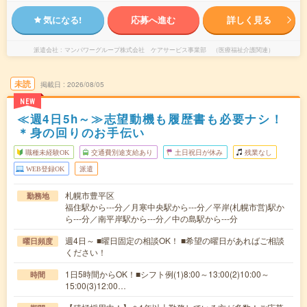
気になる!
応募へ進む
詳しく見る
派遣会社
マンパワーグループ株式会社 ケアサービス事業部 （医療福祉介護関連）
未読
掲載日
2026/08/05
NEW
≪週4日5h～≫志望動機も履歴書も必要ナシ！
＊身の回りのお手伝い
職種未経験OK
交通費別途支給あり
土日祝日が休み
残業なし
WEB登録OK
派遣
札幌市豊平区
勤務地
福住駅から---分／月寒中央駅から---分／平岸(札幌市営)駅か
ら---分／南平岸駅から---分／中の島駅から---分
週4日～ ■曜日固定の相談OK！ ■希望の曜日があればご相談
曜日頻度
ください！
1日5時間からOK！■シフト例(1)8:00～13:00(2)10:00～
時間
15:00(3)12:00…