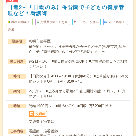
【週2～＊日勤のみ】保育園で子どもの健康管
理など＊看護師
職種未経験OK
交通費別途支給あり
土日祝日が休み
WEB登録OK
派遣
札幌市豊平区
勤務地
福住駅から---分／月寒中央駅から---分／平岸(札幌市営)駅か
ら---分／南平岸駅から---分／中の島駅から---分
週2日～OK！ ■曜日固定の相談OK！ ■ご希望の曜日をご相談
曜日頻度
ください！
【日勤のみ】9:00～18:00（休憩60分）■ご希望があればその
時間
他シフトもOK！（例）8:30～1…
2ヶ月～ ■ご応募から最短3日後に開始可能 9月～、10月
期間
スタートもOK！
時給1900円～ ■週払いOK ■日収1万5200円以上
時給
交通費
交通費全額支給
看護師・准看護師
仕事内容
＼保育園で子どもたちの健康管理がメインのお仕事です！／