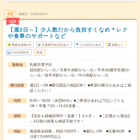
未読
掲載日
2026/08/05
NEW
【週2日～】少人数だから負担すくなめ＊レク
や食事のサポートなど
職種未経験OK
交通費別途支給あり
土日祝日が休み
残業なし
WEB登録OK
派遣
札幌市豊平区
勤務地
福住駅から---分／月寒中央駅から---分／平岸(札幌市営)駅か
ら---分／南平岸駅から---分／中の島駅から---分
週2日～OK ■曜日固定の相談OK！ ■希望の曜日があればご相
曜日頻度
談ください！
9:00～18:00（休憩60分）■ご希望があれば下記シフトも
時間
OK！早番 7:00～16:00遅番 …
【現在も積極採用中！急募！】2カ月～ ■ご応募から最短2
期間
～3日後の就業も相談可能です！
無資格未経験：時給1300円～ ■週払いOK ■扶養内OK ■
時給
日収1万400円以上