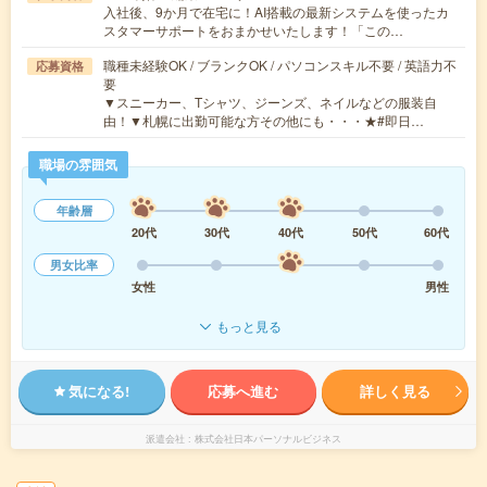
入社後、9か月で在宅に！AI搭載の最新システムを使ったカ
スタマーサポートをおまかせいたします！「この…
職種未経験OK / ブランクOK / パソコンスキル不要 / 英語力不
応募資格
要
▼スニーカー、Tシャツ、ジーンズ、ネイルなどの服装自
由！▼札幌に出勤可能な方その他にも・・・★#即日…
職場の雰囲気
年齢層
20代
30代
40代
50代
60代
男女比率
女性
男性
もっと見る
気になる!
応募へ進む
詳しく見る
派遣会社
株式会社日本パーソナルビジネス