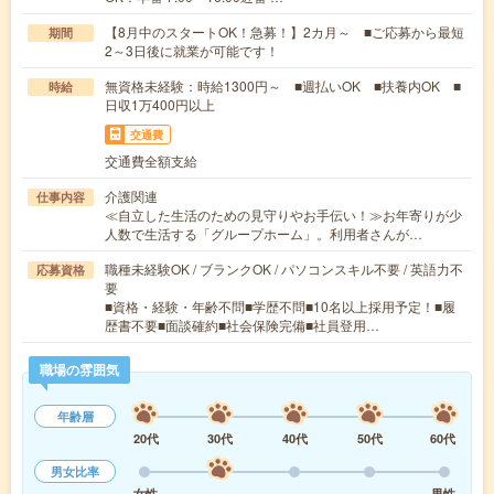
【8月中のスタートOK！急募！】2カ月～ ■ご応募から最短
期間
2～3日後に就業が可能です！
無資格未経験：時給1300円～ ■週払いOK ■扶養内OK ■
時給
日収1万400円以上
交通費
交通費全額支給
介護関連
仕事内容
≪自立した生活のための見守りやお手伝い！≫お年寄りが少
人数で生活する「グループホーム」。利用者さんが…
職種未経験OK / ブランクOK / パソコンスキル不要 / 英語力不
応募資格
要
■資格・経験・年齢不問■学歴不問■10名以上採用予定！■履
歴書不要■面談確約■社会保険完備■社員登用…
職場の雰囲気
年齢層
20代
30代
40代
50代
60代
男女比率
女性
男性