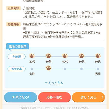
交通費全額支給
介護関連
仕事内容
【昼間だけの施設で、生活サポートなど】＊お年寄りが昼間
だけ生活のサポートを受けたり、気分転換できるデ…
職種未経験OK / ブランクOK / パソコンスキル不要 / 英語力不
応募資格
要
■資格・経験・年齢不問■学歴不問■10名以上採用予定！■履
歴書不要■面談確約■社会保険完備■社員登用…
職場の雰囲気
年齢層
20代
30代
40代
50代
60代
男女比率
女性
男性
もっと見る
気になる!
応募へ進む
詳しく見る
派遣会社
日研トータルソーシング株式会社 メディカルケア事業部