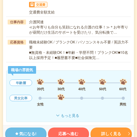
交通費
交通費全額支給
介護関連
仕事内容
≪お年寄りも自分も笑顔になれる介護の仕事！≫＊お年寄り
が昼間だけ生活のサポートを受けたり、気分転換で…
職種未経験OK / ブランクOK / パソコンスキル不要 / 英語力不
応募資格
要
■無資格・未経験OK！■年齢・学歴不問！ブランクOK!■10名
以上採用予定！■履歴書不要■社会保険完…
職場の雰囲気
年齢層
20代
30代
40代
50代
60代
男女比率
女性
男性
もっと見る
気になる!
応募へ進む
詳しく見る