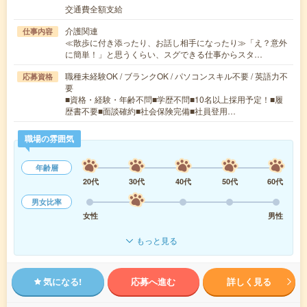
交通費全額支給
介護関連
仕事内容
≪散歩に付き添ったり、お話し相手になったり≫「え？意外
に簡単！」と思うくらい、スグできる仕事からスタ…
職種未経験OK / ブランクOK / パソコンスキル不要 / 英語力不
応募資格
要
■資格・経験・年齢不問■学歴不問■10名以上採用予定！■履
歴書不要■面談確約■社会保険完備■社員登用…
職場の雰囲気
年齢層
20代
30代
40代
50代
60代
男女比率
女性
男性
もっと見る
気になる!
応募へ進む
詳しく見る