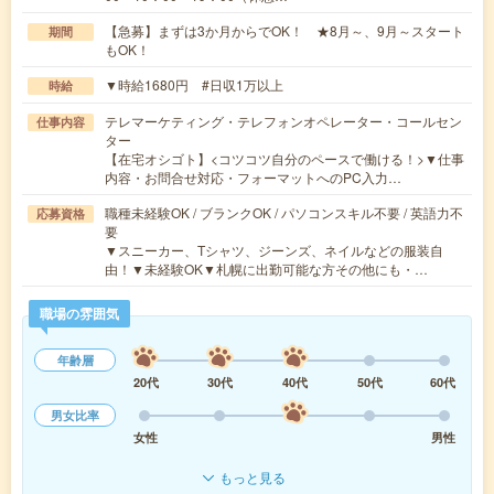
【急募】まずは3か月からでOK！ ★8月～、9月～スタート
期間
もOK！
▼時給1680円 #日収1万以上
時給
テレマーケティング・テレフォンオペレーター・コールセン
仕事内容
ター
【在宅オシゴト】<コツコツ自分のペースで働ける！>▼仕事
内容・お問合せ対応・フォーマットへのPC入力…
職種未経験OK / ブランクOK / パソコンスキル不要 / 英語力不
応募資格
要
▼スニーカー、Tシャツ、ジーンズ、ネイルなどの服装自
由！▼未経験OK▼札幌に出勤可能な方その他にも・…
職場の雰囲気
年齢層
20代
30代
40代
50代
60代
男女比率
女性
男性
もっと見る