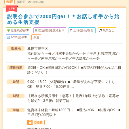
未読
掲載日
2026/08/06
NEW
説明会参加で2000円get！＊お話し相手から始
める生活支援
職種未経験OK
交通費別途支給あり
土日祝日が休み
残業なし
WEB登録OK
派遣
札幌市豊平区
勤務地
福住駅から---分／月寒中央駅から---分／平岸(札幌市営)駅か
ら---分／南平岸駅から---分／中の島駅から---分
週2日～OK ■曜日固定の相談OK！ ■希望の曜日があればご相
曜日頻度
談ください！
9:00～18:00（休憩60分）■ご希望があれば下記シフトも
時間
OK！早番 7:00～16:00遅番 …
【現在も積極採用中！急募！】勤務1年以上が多数！応募か
期間
ら最短2～3日後に就業可能！
無資格未経験：時給1300円～ ■週払いOK ■扶養内OK ■
時給
日収1万400円以上
交通費