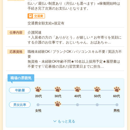
払い／週払い制度あり（月払いも選べます）※稼働開始時は
手続き完了次第のお支払いとなります。
交通費
交通費全額支給※規定有
介護関連
仕事内容
＊入居者の方の「ありがとう」が嬉しい＊お年寄りを笑顔に
する介護のお仕事です。おじいちゃん、おばあちゃ…
職種未経験OK / ブランクOK / パソコンスキル不要 / 英語力不
応募資格
要
無資格・未経験OK年齢不問★10名以上採用予定★履歴書は
不要です▽応募後の流れ1)翌営業日までに担当…
職場の雰囲気
年齢層
20代
30代
40代
50代
60代
男女比率
女性
男性
もっと見る