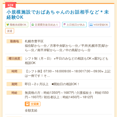
NEW
小規模施設でおばあちゃんのお話相手など＊未
経験OK
職種未経験OK
交通費別途支給あり
土日祝日が休み
WEB登録OK
派遣
札幌市豊平区
勤務地
福住駅から---分／月寒中央駅から---分／平岸(札幌市営)駅か
ら---分／南平岸駅から---分／中の島駅から---分
シフト制（月～日） ※平日のみなどの相談もOK ※週3なども
曜日頻度
相談OK
【シフト例】07:00～16:0009:00～18:0017:00～09:00※ 上記
時間
は一例です！そ…
即日～2ヶ月以上 ■開始日の相談OK！
期間
無資格の方：時給1350円～1687円 / 介護福祉士：時給1550
時給
円～1937円 / 初任者以上：時給1450円～1812円
交通費
全額支給