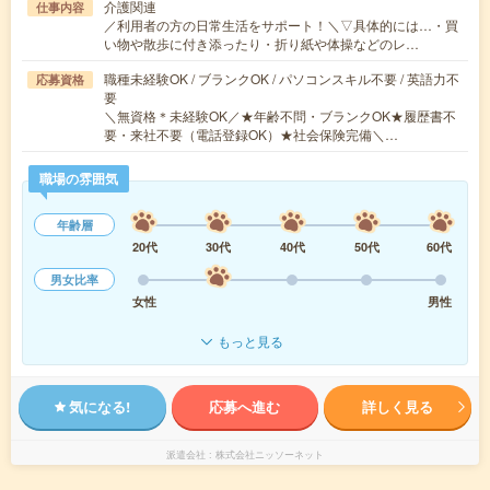
介護関連
仕事内容
／利用者の方の日常生活をサポート！＼▽具体的には…・買
い物や散歩に付き添ったり・折り紙や体操などのレ…
職種未経験OK / ブランクOK / パソコンスキル不要 / 英語力不
応募資格
要
＼無資格＊未経験OK／★年齢不問・ブランクOK★履歴書不
要・来社不要（電話登録OK）★社会保険完備＼…
職場の雰囲気
年齢層
20代
30代
40代
50代
60代
男女比率
女性
男性
もっと見る
気になる!
応募へ進む
詳しく見る
派遣会社
株式会社ニッソーネット