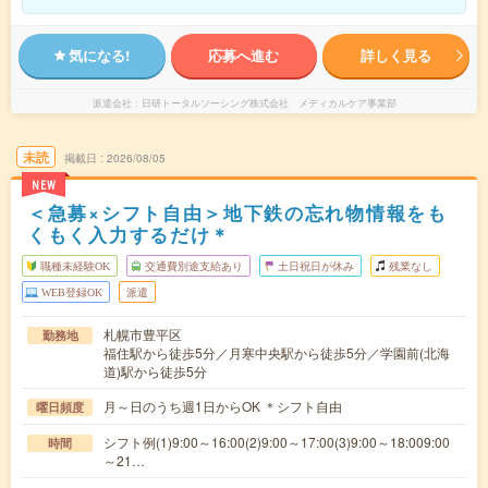
気になる!
応募へ進む
詳しく見る
派遣会社
日研トータルソーシング株式会社 メディカルケア事業部
未読
掲載日
2026/08/05
NEW
＜急募×シフト自由＞地下鉄の忘れ物情報をも
くもく入力するだけ＊
職種未経験OK
交通費別途支給あり
土日祝日が休み
残業なし
WEB登録OK
派遣
札幌市豊平区
勤務地
福住駅から徒歩5分／月寒中央駅から徒歩5分／学園前(北海
道)駅から徒歩5分
月～日のうち週1日からOK ＊シフト自由
曜日頻度
シフト例(1)9:00～16:00(2)9:00～17:00(3)9:00～18:009:00
時間
～21…