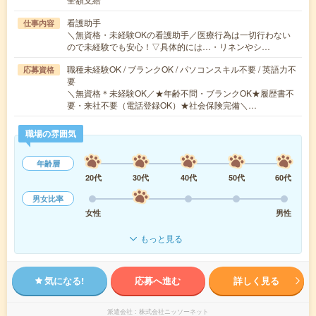
看護助手
仕事内容
＼無資格・未経験OKの看護助手／医療行為は一切行わない
ので未経験でも安心！▽具体的には…・リネンやシ…
職種未経験OK / ブランクOK / パソコンスキル不要 / 英語力不
応募資格
要
＼無資格＊未経験OK／★年齢不問・ブランクOK★履歴書不
要・来社不要（電話登録OK）★社会保険完備＼…
職場の雰囲気
年齢層
20代
30代
40代
50代
60代
男女比率
女性
男性
もっと見る
気になる!
応募へ進む
詳しく見る
派遣会社
株式会社ニッソーネット