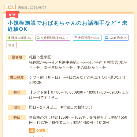
未読
掲載日
2026/08/07
NEW
小規模施設でおばあちゃんのお話相手など＊未
経験OK
職種未経験OK
交通費別途支給あり
土日祝日が休み
WEB登録OK
派遣
札幌市豊平区
勤務地
福住駅から---分／月寒中央駅から---分／平岸(札幌市営)駅か
ら---分／南平岸駅から---分／中の島駅から---分
シフト制（月～日） ※平日のみなどの相談もOK ※週3なども
曜日頻度
相談OK
【シフト例】07:00～16:0009:00～18:0017:00～09:00※ 上記
時間
は一例です！そ…
即日～2ヶ月以上 ■開始日の相談OK！
期間
無資格の方：時給1350円～1687円 / 介護福祉士：時給1550
時給
円～1937円 / 初任者以上：時給1450円～1812円
交通費