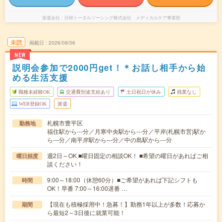
派遣会社
日研トータルソーシング株式会社 メディカルケア事業部
未読
掲載日
2026/08/06
NEW
説明会参加で2000円get！＊お話し相手から始
める生活支援
職種未経験OK
交通費別途支給あり
土日祝日が休み
残業なし
WEB登録OK
派遣
札幌市豊平区
勤務地
福住駅から---分／月寒中央駅から---分／平岸(札幌市営)駅か
ら---分／南平岸駅から---分／中の島駅から---分
週2日～OK ■曜日固定の相談OK！ ■希望の曜日があればご相
曜日頻度
談ください！
9:00～18:00（休憩60分）■ご希望があれば下記シフトも
時間
OK！早番 7:00～16:00遅番 …
【現在も積極採用中！急募！】勤務1年以上が多数！応募か
期間
ら最短2～3日後に就業可能！