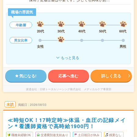
職場の雰囲気
年齢層
20代
30代
40代
50代
60代
男女比率
女性
男性
もっと見る
気になる!
応募へ進む
詳しく見る
派遣会社
日研トータルソーシング株式会社 メディカルケア事業部
未読
掲載日
2026/08/03
≪時短OK！17時定時≫体温・血圧の記録メイ
ン＊看護師資格で高時給1900円！
職種未経験OK
交通費別途支給あり
土日祝日が休み
残業なし