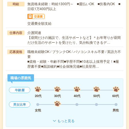
無資格未経験：時給1300円～ ■週払いOK ■扶養内OK ■
時給
日収1万400円以上
交通費
交通費全額支給
介護関連
仕事内容
【昼間だけの施設で、生活サポートなど】＊お年寄りが昼間
だけ生活のサポートを受けたり、気分転換できるデ…
職種未経験OK / ブランクOK / パソコンスキル不要 / 英語力不
応募資格
要
■資格・経験・年齢不問■学歴不問■10名以上採用予定！■履
歴書不要■面談確約■社会保険完備■社員登用…
職場の雰囲気
年齢層
20代
30代
40代
50代
60代
男女比率
女性
男性
もっと見る