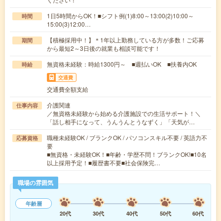
1日5時間からOK！■シフト例(1)8:00～13:00(2)10:00～
時間
15:00(3)12:00…
【積極採用中！】＊1年以上勤務している方が多数！ご応募
期間
から最短2～3日後の就業も相談可能です！
無資格未経験：時給1300円～ ■週払いOK ■扶養内OK
時給
交通費
交通費全額支給
介護関連
仕事内容
／無資格未経験から始める介護施設での生活サポート！＼
「話し相手になって、うんうんとうなずく」「天気が…
職種未経験OK / ブランクOK / パソコンスキル不要 / 英語力不
応募資格
要
■無資格・未経験OK！■年齢・学歴不問！ブランクOK!■10名
以上採用予定！■履歴書不要■社会保険完…
職場の雰囲気
年齢層
20代
30代
40代
50代
60代