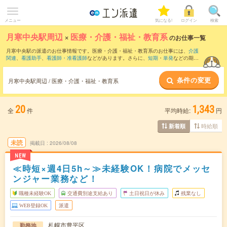
メニュー
気になる!
ログイン
検索
月寒中央駅周辺
×
医療・介護・福祉・教育系
のお仕事一覧
月寒中央駅の派遣のお仕事情報です。医療・介護・福祉・教育系のお仕事には、
介護
関連
、
看護助手
、
看護師・准看護師
などがあります。さらに、
短期
・
単発
などの期間
や、
職種未経験OK
などのこだわり条件で絞り込んでいただけます。
条件の変更
月寒中央駅周辺 / 医療・介護・福祉・教育系
20
1,343
全
件
平均時給:
円
時給順
新着順
未読
掲載日
2026/08/08
NEW
≪時短×週4日5h～≫未経験OK！病院でメッセ
ンジャー業務など！
職種未経験OK
交通費別途支給あり
土日祝日が休み
残業なし
WEB登録OK
派遣
札幌市豊平区
勤務地