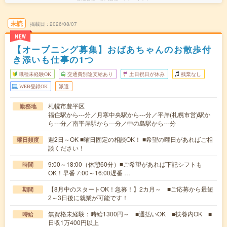
未読
掲載日
2026/08/07
NEW
【オープニング募集】おばあちゃんのお散歩付
き添いも仕事の1つ
職種未経験OK
交通費別途支給あり
土日祝日が休み
残業なし
WEB登録OK
派遣
札幌市豊平区
勤務地
福住駅から---分／月寒中央駅から---分／平岸(札幌市営)駅か
ら---分／南平岸駅から---分／中の島駅から---分
週2日～OK ■曜日固定の相談OK！ ■希望の曜日があればご相
曜日頻度
談ください！
9:00～18:00（休憩60分）■ご希望があれば下記シフトも
時間
OK！早番 7:00～16:00遅番 …
【8月中のスタートOK！急募！】2カ月～ ■ご応募から最短
期間
2～3日後に就業が可能です！
無資格未経験：時給1300円～ ■週払いOK ■扶養内OK ■
時給
日収1万400円以上