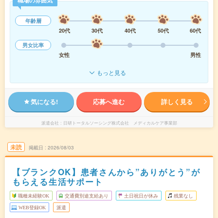
職場の雰囲気
年齢層
20代
30代
40代
50代
60代
男女比率
女性
男性
もっと見る
気になる!
応募へ進む
詳しく見る
派遣会社
日研トータルソーシング株式会社 メディカルケア事業部
未読
掲載日
2026/08/03
【ブランクOK】患者さんから”ありがとう”が
もらえる生活サポート
職種未経験OK
交通費別途支給あり
土日祝日が休み
残業なし
WEB登録OK
派遣