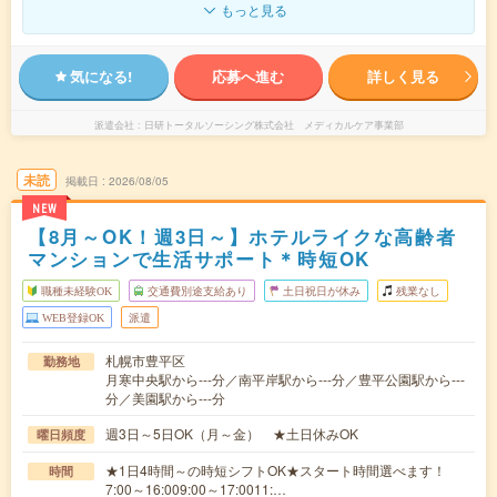
もっと見る
気になる!
応募へ進む
詳しく見る
派遣会社
日研トータルソーシング株式会社 メディカルケア事業部
未読
掲載日
2026/08/05
NEW
【8月～OK！週3日～】ホテルライクな高齢者
マンションで生活サポート＊時短OK
職種未経験OK
交通費別途支給あり
土日祝日が休み
残業なし
WEB登録OK
派遣
札幌市豊平区
勤務地
月寒中央駅から---分／南平岸駅から---分／豊平公園駅から---
分／美園駅から---分
週3日～5日OK（月～金） ★土日休みOK
曜日頻度
★1日4時間～の時短シフトOK★スタート時間選べます！
時間
7:00～16:009:00～17:0011:…