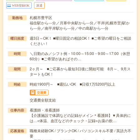
WEB登録OK
派遣
札幌市豊平区
勤務地
福住駅から---分／月寒中央駅から---分／平岸(札幌市営)駅か
ら---分／南平岸駅から---分／中の島駅から---分
週3日～OK！ ■曜日固定の相談OK！ ■ご希望の曜日をご相談
曜日頻度
ください！
＼日勤のみ／シフト例・10:00～15:00・9:00～17:00（休憩
時間
60分）■ご希望があればその…
2ヶ月～ ■ご応募から最短3日後に開始可能 8月～、9月ス
期間
タートもOK！
時給1900円～ ■週払いOK ■日収1万5200円以上
時給
交通費
交通費全額支給
看護師・准看護師
仕事内容
【介護施設で体調などの記録がメイン＊看護師】▼具体的に
は…○体温、血圧などのチェック・記録○お薬の飲…
職種未経験OK / ブランクOK / パソコンスキル不要 / 英語力不
応募資格
要