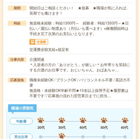
開始日はご相談ください！ ★急募 ★職場が気に入れば、
期間
長期でも働けます！
無資格未経験：時給1300円～ 経験者：時給1350円～★日
時給
払い／週払い制度あり（月払いも選べます）※稼働開始時は
手続き完了次第のお支払いとなります。
交通費
交通費全額支給※規定有
介護関連
仕事内容
＊入居者の方の「ありがとう」が嬉しい＊お年寄りを笑顔に
する介護のお仕事です。おじいちゃん、おばあちゃ…
職種未経験OK / ブランクOK / パソコンスキル不要 / 英語力不
応募資格
要
無資格・未経験OK年齢不問★10名以上採用予定★履歴書は
不要です▽応募後の流れ1)翌営業日までに担当…
職場の雰囲気
年齢層
20代
30代
40代
50代
60代
男女比率