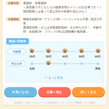
看護師・准看護師
仕事内容
＼保育園で子どもたちの健康管理がメインのお仕事です！／
病院勤務とは違って急な対応や医療行為も少なく、…
職種未経験OK / ブランクOK / パソコンスキル不要 / 英語力不
応募資格
要
看護師資格（または准看護師資格）をお持ちの方！・年齢不
問・未経験OK・ブランクOK※志望動機や履歴書…
職場の雰囲気
年齢層
20代
30代
40代
50代
60代
男女比率
女性
男性
もっと見る
気になる!
応募へ進む
詳しく見る
派遣会社
日研トータルソーシング株式会社 メディカルケア事業部 ナース派遣