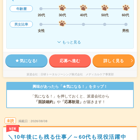
年齢層
20代
30代
40代
50代
60代
男女比率
女性
男性
もっと見る
気になる!
応募へ進む
詳しく見る
派遣会社
日研トータルソーシング株式会社 メディカルケア事業部
興味があったら「★気になる！」をタップ！
「気になる！」を押しておくと、派遣会社から
「面談確約」
や
「応募歓迎」
が届きます！
未読
掲載日
2026/08/08
NEW
＼10年後にも残る仕事／～60代も現役活躍中