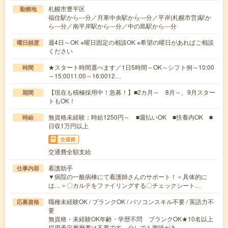
札幌市豊平区
勤務地
福住駅から---分／月寒中央駅から---分／平岸(札幌市営)駅か
ら---分／南平岸駅から---分／中の島駅から---分
週4日～OK ※曜日固定の相談OK ※希望の曜日があればご相談
曜日頻度
ください
★スタート時間選べます／1日5時間～OK～シフト例～10:00
時間
～15:0011:00～16:0012…
【現在も積極採用中！急募！】■2カ月～ 8月～、9月スター
期間
トもOK！
無資格未経験：時給1250円～ ■週払いOK ■扶養内OK ■
時給
日収1万円以上
交通費
交通費全額支給
看護助手
仕事内容
▼病院の一般病棟にて看護師さんのサポート！＜具体的に
は…＞〇カルテをファイリングする〇チェックシート…
職種未経験OK / ブランクOK / パソコンスキル不要 / 英語力不
応募資格
要
無資格・未経験OK年齢・学歴不問 ブランクOK★10名以上
採用予定履歴書は不要です。少しでも興味があ…