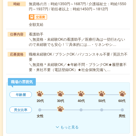
無資格の方：時給1350円～1687円 / 介護福祉士：時給1550
時給
円～1937円 / 初任者以上：時給1450円～1812円
交通費
全額支給
看護助手
仕事内容
＼無資格・未経験OKの看護助手／医療行為は一切行わない
ので未経験でも安心！▽具体的には…・リネンやシ…
職種未経験OK / ブランクOK / パソコンスキル不要 / 英語力不
応募資格
要
＼無資格＊未経験OK／★年齢不問・ブランクOK★履歴書不
要・来社不要（電話登録OK）★社会保険完備＼…
職場の雰囲気
年齢層
20代
30代
40代
50代
60代
男女比率
女性
男性
もっと見る