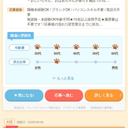
＊おじいちゃん、おばあちゃんが暮らす施設での生…
職種未経験OK / ブランクOK / パソコンスキル不要 / 英語力不
応募資格
要
無資格・未経験OK年齢不問★10名以上採用予定★履歴書は
不要です▽応募後の流れ1)翌営業日までに担当…
職場の雰囲気
年齢層
20代
30代
40代
50代
60代
男女比率
女性
男性
もっと見る
気になる!
応募へ進む
詳しく見る
派遣会社
マンパワーグループ株式会社 ケアサービス事業部 （医療福祉介護関連）
未読
掲載日
2026/08/08