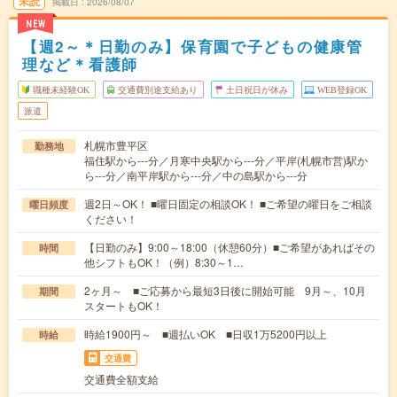
未読
掲載日
2026/08/07
NEW
【週2～＊日勤のみ】保育園で子どもの健康管
理など＊看護師
職種未経験OK
交通費別途支給あり
土日祝日が休み
WEB登録OK
派遣
札幌市豊平区
勤務地
福住駅から---分／月寒中央駅から---分／平岸(札幌市営)駅か
ら---分／南平岸駅から---分／中の島駅から---分
週2日～OK！ ■曜日固定の相談OK！ ■ご希望の曜日をご相談
曜日頻度
ください！
【日勤のみ】9:00～18:00（休憩60分）■ご希望があればその
時間
他シフトもOK！（例）8:30～1…
2ヶ月～ ■ご応募から最短3日後に開始可能 9月～、10月
期間
スタートもOK！
時給1900円～ ■週払いOK ■日収1万5200円以上
時給
交通費
交通費全額支給