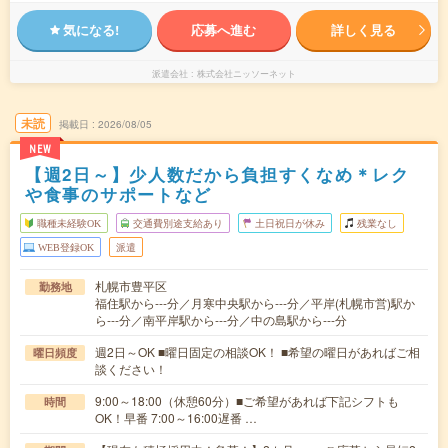
気になる!
応募へ進む
詳しく見る
派遣会社
株式会社ニッソーネット
未読
掲載日
2026/08/05
NEW
【週2日～】少人数だから負担すくなめ＊レク
や食事のサポートなど
職種未経験OK
交通費別途支給あり
土日祝日が休み
残業なし
WEB登録OK
派遣
札幌市豊平区
勤務地
福住駅から---分／月寒中央駅から---分／平岸(札幌市営)駅か
ら---分／南平岸駅から---分／中の島駅から---分
週2日～OK ■曜日固定の相談OK！ ■希望の曜日があればご相
曜日頻度
談ください！
9:00～18:00（休憩60分）■ご希望があれば下記シフトも
時間
OK！早番 7:00～16:00遅番 …