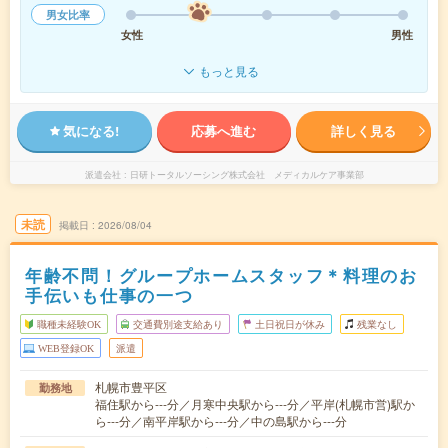
男女比率
女性
男性
もっと見る
気になる!
応募へ進む
詳しく見る
派遣会社
日研トータルソーシング株式会社 メディカルケア事業部
未読
掲載日
2026/08/04
年齢不問！グループホームスタッフ＊料理のお
手伝いも仕事の一つ
職種未経験OK
交通費別途支給あり
土日祝日が休み
残業なし
WEB登録OK
派遣
札幌市豊平区
勤務地
福住駅から---分／月寒中央駅から---分／平岸(札幌市営)駅か
ら---分／南平岸駅から---分／中の島駅から---分