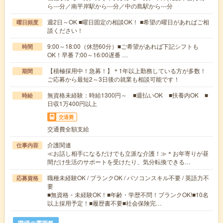
ら---分／南平岸駅から---分／中の島駅から---分
週2日～OK ■曜日固定の相談OK！ ■希望の曜日があればご相
曜日頻度
談ください！
9:00～18:00（休憩60分）■ご希望があれば下記シフトも
時間
OK！早番 7:00～16:00遅番 …
【積極採用中！急募！】＊1年以上勤務している方が多数！
期間
ご応募から最短2～3日後の就業も相談可能です！
無資格未経験：時給1300円～ ■週払いOK ■扶養内OK ■
時給
日収1万400円以上
交通費
交通費全額支給
介護関連
仕事内容
≪お話し相手になるだけでも立派な介護！≫＊お年寄りが昼
間だけ生活のサポートを受けたり、気分転換できる…
職種未経験OK / ブランクOK / パソコンスキル不要 / 英語力不
応募資格
要
■無資格・未経験OK！■年齢・学歴不問！ブランクOK!■10名
以上採用予定！■履歴書不要■社会保険完…