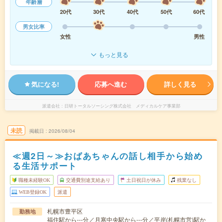
年齢層
20代
30代
40代
50代
60代
男女比率
女性
男性
もっと見る
気になる!
応募へ進む
詳しく見る
派遣会社
日研トータルソーシング株式会社 メディカルケア事業部
未読
掲載日
2026/08/04
≪週2日～≫おばあちゃんの話し相手から始め
る生活サポート
職種未経験OK
交通費別途支給あり
土日祝日が休み
残業なし
WEB登録OK
派遣
札幌市豊平区
勤務地
福住駅から---分／月寒中央駅から---分／平岸(札幌市営)駅か