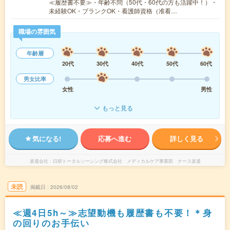
≪履歴書不要≫・年齢不問（50代・60代の方も活躍中！）・
未経験OK・ブランクOK・看護師資格（准看…
職場の雰囲気
年齢層
20代
30代
40代
50代
60代
男女比率
女性
男性
もっと見る
気になる!
応募へ進む
詳しく見る
派遣会社
日研トータルソーシング株式会社 メディカルケア事業部 ナース派遣
未読
掲載日
2026/08/02
≪週4日5h～≫志望動機も履歴書も不要！＊身
の回りのお手伝い