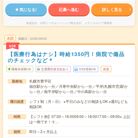
気になる!
応募へ進む
詳しく見る
派遣会社
日研トータルソーシング株式会社 メディカルケア事業部
未読
掲載日
2026/08/05
NEW
【医療行為はナシ】時給1350円！病院で備品
のチェックなど＊
職種未経験OK
交通費別途支給あり
WEB登録OK
派遣
札幌市豊平区
勤務地
福住駅から---分／月寒中央駅から---分／平岸(札幌市営)駅か
ら---分／南平岸駅から---分／中の島駅から---分
シフト制（月～日） ※平日のみなどの相談もOK ※週3なども
曜日頻度
相談OK
【シフト例】07:00～16:0009:00～18:0017:00～09:00※ 上記
時間
は一例です！そ…
即日～2ヶ月以上
期間