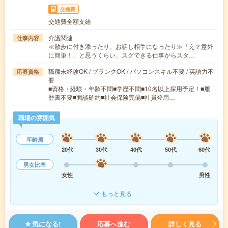
交通費
交通費全額支給
介護関連
仕事内容
≪散歩に付き添ったり、お話し相手になったり≫「え？意外
に簡単！」と思うくらい、スグできる仕事からスタ…
職種未経験OK / ブランクOK / パソコンスキル不要 / 英語力不
応募資格
要
■資格・経験・年齢不問■学歴不問■10名以上採用予定！■履
歴書不要■面談確約■社会保険完備■社員登用…
職場の雰囲気
年齢層
20代
30代
40代
50代
60代
男女比率
女性
男性
もっと見る
気になる!
応募へ進む
詳しく見る