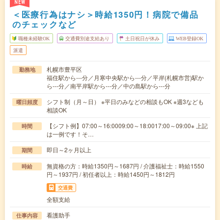
NEW
＜医療行為はナシ＞時給1350円！病院で備品
のチェックなど
職種未経験OK
交通費別途支給あり
土日祝日が休み
WEB登録OK
派遣
札幌市豊平区
勤務地
福住駅から---分／月寒中央駅から---分／平岸(札幌市営)駅か
ら---分／南平岸駅から---分／中の島駅から---分
シフト制（月～日） ※平日のみなどの相談もOK ※週3なども
曜日頻度
相談OK
【シフト例】07:00～16:0009:00～18:0017:00～09:00※ 上記
時間
は一例です！そ…
即日～2ヶ月以上
期間
無資格の方：時給1350円～1687円 / 介護福祉士：時給1550
時給
円～1937円 / 初任者以上：時給1450円～1812円
交通費
全額支給
看護助手
仕事内容