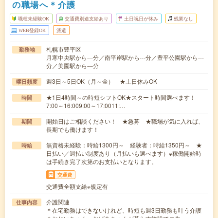
の職場へ＊介護
職種未経験OK
交通費別途支給あり
土日祝日が休み
残業なし
WEB登録OK
派遣
札幌市豊平区
勤務地
月寒中央駅から---分／南平岸駅から---分／豊平公園駅から---
分／美園駅から---分
週3日～5日OK（月～金） ★土日休みOK
曜日頻度
★1日4時間～の時短シフトOK★スタート時間選べます！
時間
7:00～16:009:00～17:0011:…
開始日はご相談ください！ ★急募 ★職場が気に入れば、
期間
長期でも働けます！
無資格未経験：時給1300円～ 経験者：時給1350円～ ★
時給
日払い／週払い制度あり（月払いも選べます）※稼働開始時
は手続き完了次第のお支払いとなります。
交通費
交通費全額支給※規定有
介護関連
仕事内容
＊在宅勤務はできないけれど、時短も週3日勤務も叶う介護