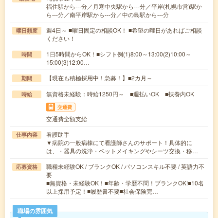
福住駅から---分／月寒中央駅から---分／平岸(札幌市営)駅か
ら---分／南平岸駅から---分／中の島駅から---分
週4日～ ■曜日固定の相談OK！ ■希望の曜日があればご相談
曜日頻度
ください！
1日5時間からOK！■シフト例(1)8:00～13:00(2)10:00～
時間
15:00(3)12:00…
【現在も積極採用中！急募！】■2カ月～
期間
無資格未経験：時給1250円～ ■週払いOK ■扶養内OK
時給
交通費
交通費全額支給
看護助手
仕事内容
▼病院の一般病棟にて看護師さんのサポート！具体的に
は、・器具の洗浄・ベットメイキングやシーツ交換・移…
職種未経験OK / ブランクOK / パソコンスキル不要 / 英語力不
応募資格
要
■無資格・未経験OK！■年齢・学歴不問！ブランクOK!■10名
以上採用予定！■履歴書不要■社会保険完…
職場の雰囲気