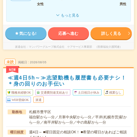
女性
男性
もっと見る
気になる!
応募へ進む
詳しく見る
派遣会社
マンパワーグループ株式会社 ケアサービス事業部 （医療福祉介護関連）
未読
掲載日
2026/08/05
NEW
≪週4日5h～≫志望動機も履歴書も必要ナシ！
＊身の回りのお手伝い
職種未経験OK
交通費別途支給あり
土日祝日が休み
残業なし
WEB登録OK
派遣
札幌市豊平区
勤務地
福住駅から---分／月寒中央駅から---分／平岸(札幌市営)駅か
ら---分／南平岸駅から---分／中の島駅から---分
週4日～ ■曜日固定の相談OK！ ■希望の曜日があればご相談
曜日頻度
ください！