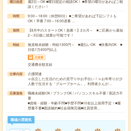
週2日～OK ■曜日固定の相談OK！ ■希望の曜日があればご相
曜日頻度
談ください！
9:00～18:00（休憩60分）■ご希望があれば下記シフトも
時間
OK！早番 7:00～16:00遅番 …
【8月中のスタートOK！急募！】2カ月～ ■ご応募から最短
期間
2～3日後に就業が可能です！
無資格未経験：時給1300円～ ■週払いOK ■扶養内OK ■
時給
日収1万400円以上
交通費
交通費全額支給
介護関連
仕事内容
≪自立した生活のための見守りやお手伝い！≫お年寄りが少
人数で生活する「グループホーム」。利用者さんが…
職種未経験OK / ブランクOK / パソコンスキル不要 / 英語力不
応募資格
要
■資格・経験・年齢不問■学歴不問■10名以上採用予定！■履
歴書不要■面談確約■社会保険完備■社員登用…
職場の雰囲気