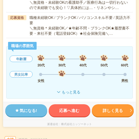
＼無資格・未経験OKの看護助手／医療行為は一切行わない
ので未経験でも安心！▽具体的には…・リネンやシ…
職種未経験OK / ブランクOK / パソコンスキル不要 / 英語力不
応募資格
要
＼無資格＊未経験OK／★年齢不問・ブランクOK★履歴書不
要・来社不要（電話登録OK）★社会保険完備＼…
職場の雰囲気
年齢層
20代
30代
40代
50代
60代
男女比率
女性
男性
もっと見る
気になる!
応募へ進む
詳しく見る
派遣会社
株式会社ニッソーネット