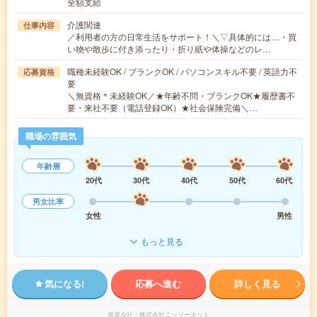
全額支給
介護関連
仕事内容
／利用者の方の日常生活をサポート！＼▽具体的には…・買
い物や散歩に付き添ったり・折り紙や体操などのレ…
職種未経験OK / ブランクOK / パソコンスキル不要 / 英語力不
応募資格
要
＼無資格＊未経験OK／★年齢不問・ブランクOK★履歴書不
要・来社不要（電話登録OK）★社会保険完備＼…
職場の雰囲気
年齢層
20代
30代
40代
50代
60代
男女比率
女性
男性
もっと見る
気になる!
応募へ進む
詳しく見る
派遣会社
株式会社ニッソーネット