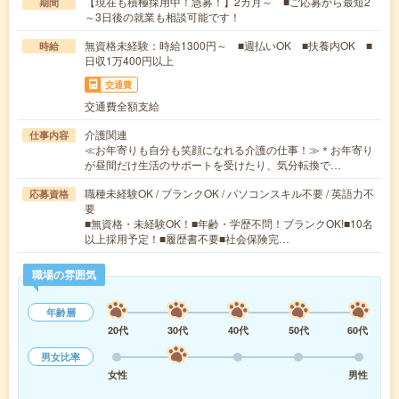
【現在も積極採用中！急募！】2カ月～ ■ご応募から最短2
期間
～3日後の就業も相談可能です！
無資格未経験：時給1300円～ ■週払いOK ■扶養内OK ■
時給
日収1万400円以上
交通費
交通費全額支給
介護関連
仕事内容
≪お年寄りも自分も笑顔になれる介護の仕事！≫＊お年寄り
が昼間だけ生活のサポートを受けたり、気分転換で…
職種未経験OK / ブランクOK / パソコンスキル不要 / 英語力不
応募資格
要
■無資格・未経験OK！■年齢・学歴不問！ブランクOK!■10名
以上採用予定！■履歴書不要■社会保険完…
職場の雰囲気
年齢層
20代
30代
40代
50代
60代
男女比率
女性
男性