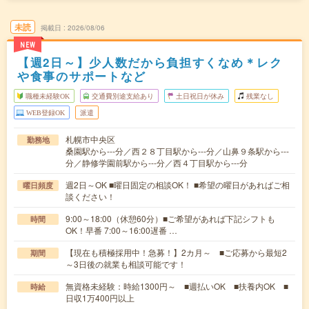
未読
掲載日
2026/08/06
NEW
【週2日～】少人数だから負担すくなめ＊レク
や食事のサポートなど
職種未経験OK
交通費別途支給あり
土日祝日が休み
残業なし
WEB登録OK
派遣
札幌市中央区
勤務地
桑園駅から---分／西２８丁目駅から---分／山鼻９条駅から---
分／静修学園前駅から---分／西４丁目駅から---分
週2日～OK ■曜日固定の相談OK！ ■希望の曜日があればご相
曜日頻度
談ください！
9:00～18:00（休憩60分）■ご希望があれば下記シフトも
時間
OK！早番 7:00～16:00遅番 …
【現在も積極採用中！急募！】2カ月～ ■ご応募から最短2
期間
～3日後の就業も相談可能です！
無資格未経験：時給1300円～ ■週払いOK ■扶養内OK ■
時給
日収1万400円以上