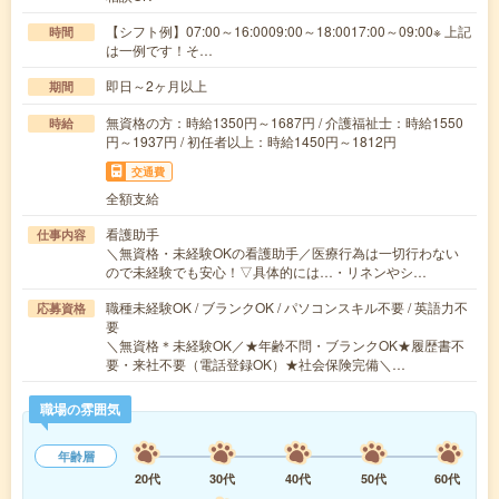
【シフト例】07:00～16:0009:00～18:0017:00～09:00※ 上記
時間
は一例です！そ…
即日～2ヶ月以上
期間
無資格の方：時給1350円～1687円 / 介護福祉士：時給1550
時給
円～1937円 / 初任者以上：時給1450円～1812円
交通費
全額支給
看護助手
仕事内容
＼無資格・未経験OKの看護助手／医療行為は一切行わない
ので未経験でも安心！▽具体的には…・リネンやシ…
職種未経験OK / ブランクOK / パソコンスキル不要 / 英語力不
応募資格
要
＼無資格＊未経験OK／★年齢不問・ブランクOK★履歴書不
要・来社不要（電話登録OK）★社会保険完備＼…
職場の雰囲気
年齢層
20代
30代
40代
50代
60代