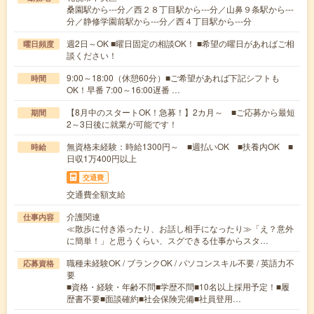
桑園駅から---分／西２８丁目駅から---分／山鼻９条駅から---
分／静修学園前駅から---分／西４丁目駅から---分
週2日～OK ■曜日固定の相談OK！ ■希望の曜日があればご相
曜日頻度
談ください！
9:00～18:00（休憩60分）■ご希望があれば下記シフトも
時間
OK！早番 7:00～16:00遅番 …
【8月中のスタートOK！急募！】2カ月～ ■ご応募から最短
期間
2～3日後に就業が可能です！
無資格未経験：時給1300円～ ■週払いOK ■扶養内OK ■
時給
日収1万400円以上
交通費
交通費全額支給
介護関連
仕事内容
≪散歩に付き添ったり、お話し相手になったり≫「え？意外
に簡単！」と思うくらい、スグできる仕事からスタ…
職種未経験OK / ブランクOK / パソコンスキル不要 / 英語力不
応募資格
要
■資格・経験・年齢不問■学歴不問■10名以上採用予定！■履
歴書不要■面談確約■社会保険完備■社員登用…