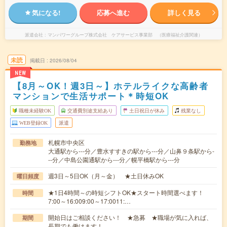
気になる!
応募へ進む
詳しく見る
派遣会社
マンパワーグループ株式会社 ケアサービス事業部 （医療福祉介護関連）
未読
掲載日
2026/08/04
NEW
【8月～OK！週3日～】ホテルライクな高齢者
マンションで生活サポート＊時短OK
職種未経験OK
交通費別途支給あり
土日祝日が休み
残業なし
WEB登録OK
派遣
札幌市中央区
勤務地
大通駅から---分／豊水すすきの駅から---分／山鼻９条駅から-
--分／中島公園通駅から---分／幌平橋駅から---分
週3日～5日OK（月～金） ★土日休みOK
曜日頻度
★1日4時間～の時短シフトOK★スタート時間選べます！
時間
7:00～16:009:00～17:0011:…
開始日はご相談ください！ ★急募 ★職場が気に入れば、
期間
長期でも働けます！