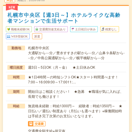
掲載日
2026/08/06
NEW
札幌市中央区【週3日～】ホテルライクな高齢
者マンションで生活サポート
職種未経験OK
交通費別途支給あり
土日祝日が休み
残業なし
WEB登録OK
派遣
札幌市中央区
勤務地
大通駅から---分／豊水すすきの駅から---分／山鼻９条駅から-
--分／中島公園通駅から---分／幌平橋駅から---分
週3日～5日OK（月～金） ★土日休みOK
曜日頻度
★1日4時間～の時短シフトOK★スタート時間選べます！
時間
7:00～16:009:00～17:0011:…
開始日はご相談ください！ ★急募 ★職場が気に入れば、
期間
長期でも働けます！
無資格未経験：時給1300円～ 経験者：時給1350円～ ★
時給
日払い／週払い制度あり（月払いも選べます）※稼働開始時
は手続き完了次第のお支払いとなります。
交通費
交通費全額支給※規定有