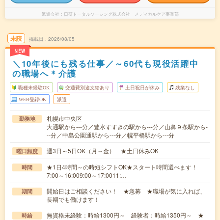
派遣会社
日研トータルソーシング株式会社 メディカルケア事業部
未読
掲載日
2026/08/05
NEW
＼10年後にも残る仕事／～60代も現役活躍中
の職場へ＊介護
職種未経験OK
交通費別途支給あり
土日祝日が休み
残業なし
WEB登録OK
派遣
札幌市中央区
勤務地
大通駅から---分／豊水すすきの駅から---分／山鼻９条駅から-
--分／中島公園通駅から---分／幌平橋駅から---分
週3日～5日OK（月～金） ★土日休みOK
曜日頻度
★1日4時間～の時短シフトOK★スタート時間選べます！
時間
7:00～16:009:00～17:0011:…
開始日はご相談ください！ ★急募 ★職場が気に入れば、
期間
長期でも働けます！
無資格未経験：時給1300円～ 経験者：時給1350円～ ★
時給