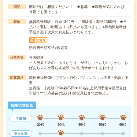
開始日はご相談ください！ ★急募 ★職場が気に入れば、
期間
長期でも働けます！
無資格未経験：時給1300円～ 経験者：時給1350円～★日
時給
払い／週払い制度あり（月払いも選べます）※稼働開始時は
手続き完了次第のお支払いとなります。
交通費
交通費全額支給※規定有
介護関連
仕事内容
＊入居者の方の「ありがとう」が嬉しい＊おじいちゃん、お
ばあちゃんが暮らす施設での生活サポートをお任せ…
職種未経験OK / ブランクOK / パソコンスキル不要 / 英語力不
応募資格
要
無資格・未経験OK年齢不問★10名以上採用予定★履歴書は
不要です▽応募後の流れ1)翌営業日までに担当…
職場の雰囲気
年齢層
20代
30代
40代
50代
60代
男女比率