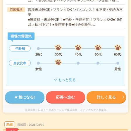
職種未経験OK / ブランクOK / パソコンスキル不要 / 英語力不
応募資格
要
■無資格・未経験OK！■年齢・学歴不問！ブランクOK!■10名
以上採用予定！■履歴書不要■社会保険完…
職場の雰囲気
年齢層
20代
30代
40代
50代
60代
男女比率
女性
男性
もっと見る
気になる!
応募へ進む
詳しく見る
派遣会社
日研トータルソーシング株式会社 メディカルケア事業部
未読
掲載日
2026/08/07