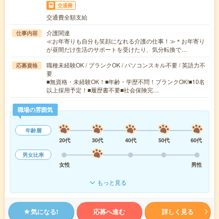
交通費
交通費全額支給
介護関連
仕事内容
≪お年寄りも自分も笑顔になれる介護の仕事！≫＊お年寄り
が昼間だけ生活のサポートを受けたり、気分転換で…
職種未経験OK / ブランクOK / パソコンスキル不要 / 英語力不
応募資格
要
■無資格・未経験OK！■年齢・学歴不問！ブランクOK!■10名
以上採用予定！■履歴書不要■社会保険完…
職場の雰囲気
年齢層
20代
30代
40代
50代
60代
男女比率
女性
男性
もっと見る
気になる!
応募へ進む
詳しく見る