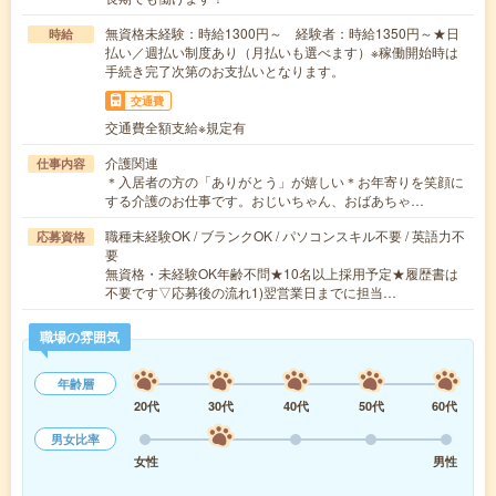
無資格未経験：時給1300円～ 経験者：時給1350円～★日
時給
払い／週払い制度あり（月払いも選べます）※稼働開始時は
手続き完了次第のお支払いとなります。
交通費
交通費全額支給※規定有
介護関連
仕事内容
＊入居者の方の「ありがとう」が嬉しい＊お年寄りを笑顔に
する介護のお仕事です。おじいちゃん、おばあちゃ…
職種未経験OK / ブランクOK / パソコンスキル不要 / 英語力不
応募資格
要
無資格・未経験OK年齢不問★10名以上採用予定★履歴書は
不要です▽応募後の流れ1)翌営業日までに担当…
職場の雰囲気
年齢層
20代
30代
40代
50代
60代
男女比率
女性
男性