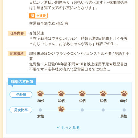
日払い／週払い制度あり（月払いも選べます）※稼働開始時
は手続き完了次第のお支払いとなります。
交通費
交通費全額支給※規定有
介護関連
仕事内容
＊在宅勤務はできないけれど、時短も週3日勤務も叶う介護
＊おじいちゃん、おばあちゃんが暮らす施設での生…
職種未経験OK / ブランクOK / パソコンスキル不要 / 英語力不
応募資格
要
無資格・未経験OK年齢不問★10名以上採用予定★履歴書は
不要です▽応募後の流れ1)翌営業日までに担当…
職場の雰囲気
年齢層
20代
30代
40代
50代
60代
男女比率
女性
男性
もっと見る