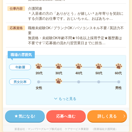
介護関連
仕事内容
＊入居者の方の「ありがとう」が嬉しい＊お年寄りを笑顔に
する介護のお仕事です。おじいちゃん、おばあちゃ…
職種未経験OK / ブランクOK / パソコンスキル不要 / 英語力不
応募資格
要
無資格・未経験OK年齢不問★10名以上採用予定★履歴書は
不要です▽応募後の流れ1)翌営業日までに担当…
職場の雰囲気
年齢層
20代
30代
40代
50代
60代
男女比率
女性
男性
もっと見る
気になる!
応募へ進む
詳しく見る
派遣会社
マンパワーグループ株式会社 ケアサービス事業部 （医療福祉介護関連）