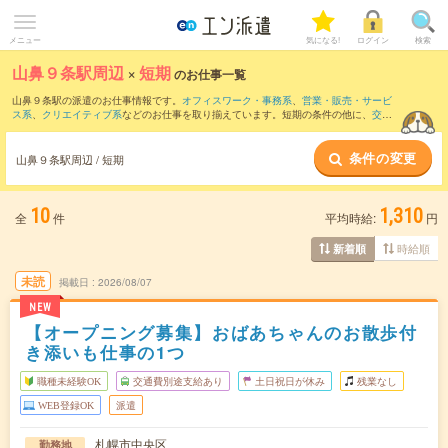
メニュー
気になる!
ログイン
検索
山鼻９条駅周辺
×
短期
のお仕事一覧
山鼻９条駅の派遣のお仕事情報です。
オフィスワーク・事務系
、
営業・販売・サービ
ス系
、
クリエイティブ系
などのお仕事を取り揃えています。短期の条件の他に、
交通
費別途支給あり
、
職種未経験OK
、
友だちと一緒の応募OK
などでもお探し頂けます。
条件の変更
山鼻９条駅周辺 / 短期
10
1,310
全
件
平均時給:
円
時給順
新着順
未読
掲載日
2026/08/07
NEW
【オープニング募集】おばあちゃんのお散歩付
き添いも仕事の1つ
職種未経験OK
交通費別途支給あり
土日祝日が休み
残業なし
WEB登録OK
派遣
札幌市中央区
勤務地