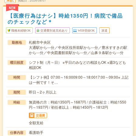
未読
掲載日
2026/08/07
NEW
【医療行為はナシ】時給1350円！病院で備品
のチェックなど＊
職種未経験OK
交通費別途支給あり
WEB登録OK
派遣
札幌市中央区
勤務地
大通駅から---分／中央区役所前駅から---分／豊水すすきの駅
から---分／中央図書館前駅から---分／山鼻９条駅から---分
シフト制（月～日） ※平日のみなどの相談もOK ※週3なども
曜日頻度
相談OK
【シフト例】07:00～16:0009:00～18:0017:00～09:00※ 上記
時間
は一例です！そ…
即日～2ヶ月以上
期間
無資格の方：時給1350円～1687円 / 介護福祉士：時給1550
時給
円～1937円 / 初任者以上：時給1450円～1812円
交通費
全額支給
看護助手
仕事内容