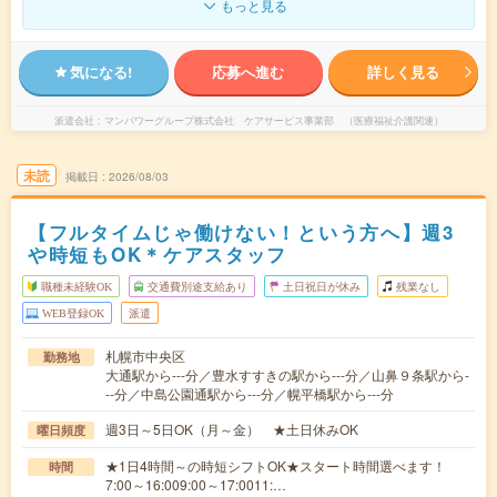
もっと見る
気になる!
応募へ進む
詳しく見る
派遣会社
マンパワーグループ株式会社 ケアサービス事業部 （医療福祉介護関連）
未読
掲載日
2026/08/03
【フルタイムじゃ働けない！という方へ】週3
や時短もOK＊ケアスタッフ
職種未経験OK
交通費別途支給あり
土日祝日が休み
残業なし
WEB登録OK
派遣
札幌市中央区
勤務地
大通駅から---分／豊水すすきの駅から---分／山鼻９条駅から-
--分／中島公園通駅から---分／幌平橋駅から---分
週3日～5日OK（月～金） ★土日休みOK
曜日頻度
★1日4時間～の時短シフトOK★スタート時間選べます！
時間
7:00～16:009:00～17:0011:…