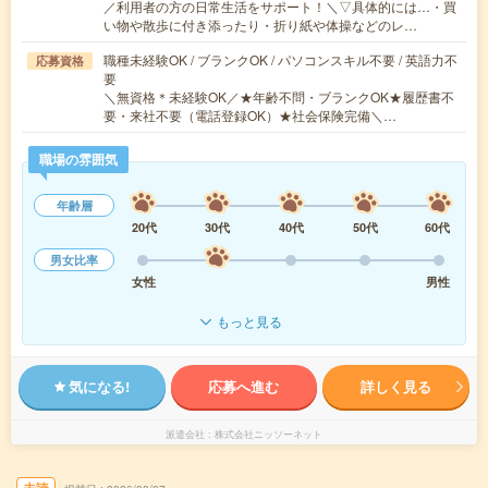
／利用者の方の日常生活をサポート！＼▽具体的には…・買
い物や散歩に付き添ったり・折り紙や体操などのレ…
職種未経験OK / ブランクOK / パソコンスキル不要 / 英語力不
応募資格
要
＼無資格＊未経験OK／★年齢不問・ブランクOK★履歴書不
要・来社不要（電話登録OK）★社会保険完備＼…
職場の雰囲気
年齢層
20代
30代
40代
50代
60代
男女比率
女性
男性
もっと見る
気になる!
応募へ進む
詳しく見る
派遣会社
株式会社ニッソーネット