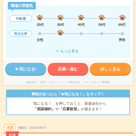
職場の雰囲気
年齢層
20代
30代
40代
50代
60代
男女比率
女性
男性
もっと見る
気になる!
応募へ進む
詳しく見る
派遣会社
日研トータルソーシング株式会社 メディカルケア事業部
興味があったら「★気になる！」をタップ！
「気になる！」を押しておくと、派遣会社から
「面談確約」
や
「応募歓迎」
が届きます！
未読
掲載日
2026/08/07
NEW