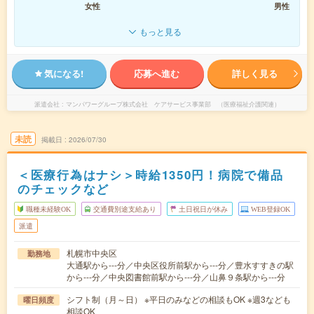
女性
男性
もっと見る
気になる!
応募へ進む
詳しく見る
派遣会社
マンパワーグループ株式会社 ケアサービス事業部 （医療福祉介護関連）
未読
掲載日
2026/07/30
＜医療行為はナシ＞時給1350円！病院で備品
のチェックなど
職種未経験OK
交通費別途支給あり
土日祝日が休み
WEB登録OK
派遣
札幌市中央区
勤務地
大通駅から---分／中央区役所前駅から---分／豊水すすきの駅
から---分／中央図書館前駅から---分／山鼻９条駅から---分
シフト制（月～日） ※平日のみなどの相談もOK ※週3なども
曜日頻度
相談OK