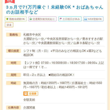
NEW
3ヵ月で71万円稼ぐ！未経験OK＊おばあちゃん
のお話相手など
職種未経験OK
交通費別途支給あり
土日祝日が休み
WEB登録OK
派遣
札幌市中央区
勤務地
大通駅から---分／中央区役所前駅から---分／豊水すすきの駅
から---分／中央図書館前駅から---分／山鼻９条駅から---分
シフト制（月～日） ※平日のみなどの相談もOK ※週3なども
曜日頻度
相談OK
【シフト例】07:00～16:0009:00～18:0017:00～09:00※ 上記
時間
は一例です！そ…
即日～2ヶ月以上 ■開始日の相談OK！
期間
無資格の方：時給1350円～1687円 / 介護福祉士：時給1550
時給
円～1937円 / 初任者以上：時給1450円～1812円
交通費
全額支給
介護関連
仕事内容