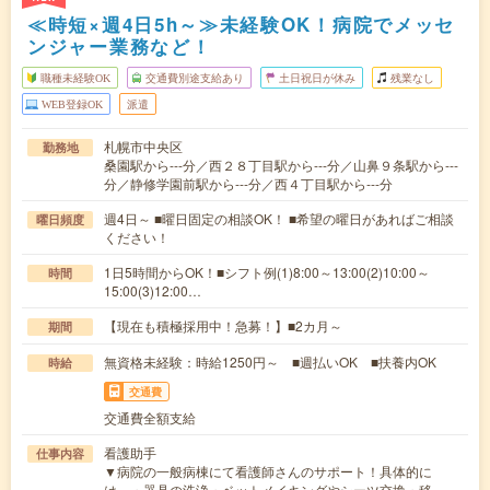
≪時短×週4日5h～≫未経験OK！病院でメッセ
ンジャー業務など！
職種未経験OK
交通費別途支給あり
土日祝日が休み
残業なし
WEB登録OK
派遣
札幌市中央区
勤務地
桑園駅から---分／西２８丁目駅から---分／山鼻９条駅から---
分／静修学園前駅から---分／西４丁目駅から---分
週4日～ ■曜日固定の相談OK！ ■希望の曜日があればご相談
曜日頻度
ください！
1日5時間からOK！■シフト例(1)8:00～13:00(2)10:00～
時間
15:00(3)12:00…
【現在も積極採用中！急募！】■2カ月～
期間
無資格未経験：時給1250円～ ■週払いOK ■扶養内OK
時給
交通費
交通費全額支給
看護助手
仕事内容
▼病院の一般病棟にて看護師さんのサポート！具体的に
は、・器具の洗浄・ベットメイキングやシーツ交換・移…