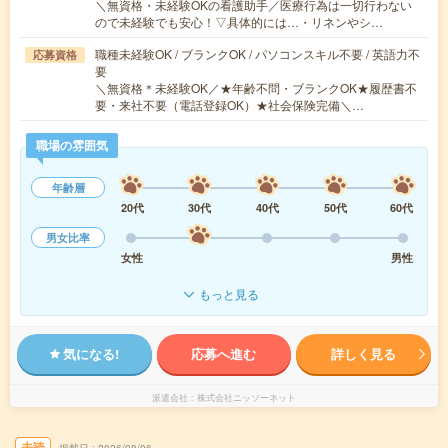
＼無資格・未経験OKの看護助手／医療行為は一切行わない
ので未経験でも安心！▽具体的には…・リネンやシ…
職種未経験OK / ブランクOK / パソコンスキル不要 / 英語力不
応募資格
要
＼無資格＊未経験OK／★年齢不問・ブランクOK★履歴書不
要・来社不要（電話登録OK）★社会保険完備＼…
職場の雰囲気
年齢層
20代
30代
40代
50代
60代
男女比率
女性
男性
もっと見る
気になる!
応募へ進む
詳しく見る
派遣会社
株式会社ニッソーネット
未読