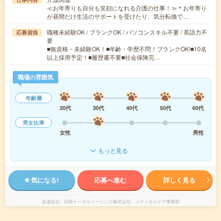
≪お年寄りも自分も笑顔になれる介護の仕事！≫＊お年寄り
が昼間だけ生活のサポートを受けたり、気分転換で…
職種未経験OK / ブランクOK / パソコンスキル不要 / 英語力不
応募資格
要
■無資格・未経験OK！■年齢・学歴不問！ブランクOK!■10名
以上採用予定！■履歴書不要■社会保険完…
職場の雰囲気
年齢層
20代
30代
40代
50代
60代
男女比率
女性
男性
もっと見る
気になる!
応募へ進む
詳しく見る
派遣会社
日研トータルソーシング株式会社 メディカルケア事業部