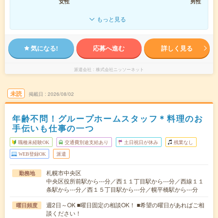
女性
男性
もっと見る
気になる!
応募へ進む
詳しく見る
派遣会社
株式会社ニッソーネット
未読
掲載日
2026/08/02
年齢不問！グループホームスタッフ＊料理のお
手伝いも仕事の一つ
職種未経験OK
交通費別途支給あり
土日祝日が休み
残業なし
WEB登録OK
派遣
札幌市中央区
勤務地
中央区役所前駅から---分／西１１丁目駅から---分／西線１１
条駅から---分／西１５丁目駅から---分／幌平橋駅から---分
週2日～OK ■曜日固定の相談OK！ ■希望の曜日があればご相
曜日頻度
談ください！