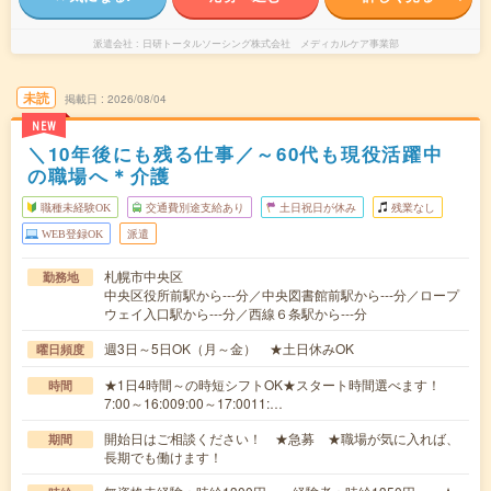
派遣会社
日研トータルソーシング株式会社 メディカルケア事業部
未読
掲載日
2026/08/04
NEW
＼10年後にも残る仕事／～60代も現役活躍中
の職場へ＊介護
職種未経験OK
交通費別途支給あり
土日祝日が休み
残業なし
WEB登録OK
派遣
札幌市中央区
勤務地
中央区役所前駅から---分／中央図書館前駅から---分／ロープ
ウェイ入口駅から---分／西線６条駅から---分
週3日～5日OK（月～金） ★土日休みOK
曜日頻度
★1日4時間～の時短シフトOK★スタート時間選べます！
時間
7:00～16:009:00～17:0011:…
開始日はご相談ください！ ★急募 ★職場が気に入れば、
期間
長期でも働けます！