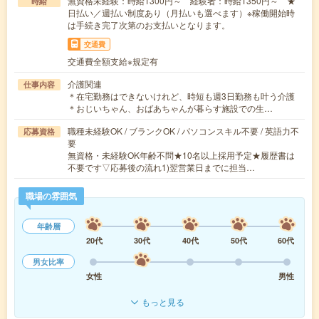
無資格未経験：時給1300円～ 経験者：時給1350円～ ★
時給
日払い／週払い制度あり（月払いも選べます）※稼働開始時
は手続き完了次第のお支払いとなります。
交通費
交通費全額支給※規定有
介護関連
仕事内容
＊在宅勤務はできないけれど、時短も週3日勤務も叶う介護
＊おじいちゃん、おばあちゃんが暮らす施設での生…
職種未経験OK / ブランクOK / パソコンスキル不要 / 英語力不
応募資格
要
無資格・未経験OK年齢不問★10名以上採用予定★履歴書は
不要です▽応募後の流れ1)翌営業日までに担当…
職場の雰囲気
年齢層
20代
30代
40代
50代
60代
男女比率
女性
男性
もっと見る