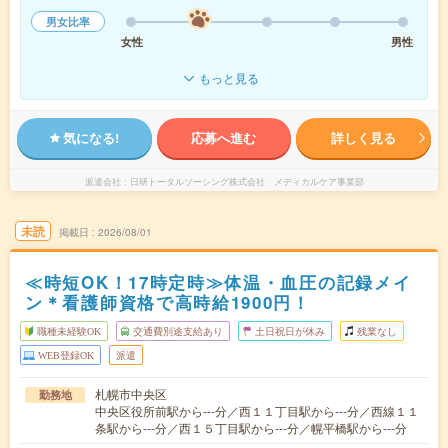
男女比率
女性
男性
もっと見る
気になる!
応募へ進む
詳しく見る
派遣会社
日研トータルソーシング株式会社 メディカルケア事業部
未読
掲載日
2026/08/01
≪時短OK！17時定時≫体温・血圧の記録メイ
ン＊看護師資格で高時給1900円！
職種未経験OK
交通費別途支給あり
土日祝日が休み
残業なし
WEB登録OK
派遣
札幌市中央区
勤務地
中央区役所前駅から---分／西１１丁目駅から---分／西線１１
条駅から---分／西１５丁目駅から---分／幌平橋駅から---分