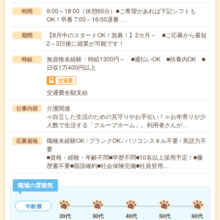
9:00～18:00（休憩60分）■ご希望があれば下記シフトも
時間
OK！早番 7:00～16:00遅番 …
【8月中のスタートOK！急募！】2カ月～ ■ご応募から最短
期間
2～3日後に就業が可能です！
無資格未経験：時給1300円～ ■週払いOK ■扶養内OK ■
時給
日収1万400円以上
交通費
交通費全額支給
介護関連
仕事内容
≪自立した生活のための見守りやお手伝い！≫お年寄りが少
人数で生活する「グループホーム」。利用者さんが…
職種未経験OK / ブランクOK / パソコンスキル不要 / 英語力不
応募資格
要
■資格・経験・年齢不問■学歴不問■10名以上採用予定！■履
歴書不要■面談確約■社会保険完備■社員登用…
職場の雰囲気
年齢層
20代
30代
40代
50代
60代