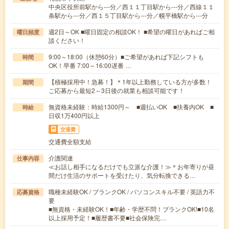
中央区役所前駅から---分／西１１丁目駅から---分／西線１１
条駅から---分／西１５丁目駅から---分／幌平橋駅から---分
週2日～OK ■曜日固定の相談OK！ ■希望の曜日があればご相
曜日頻度
談ください！
9:00～18:00（休憩60分）■ご希望があれば下記シフトも
時間
OK！早番 7:00～16:00遅番 …
【積極採用中！急募！】＊1年以上勤務している方が多数！
期間
ご応募から最短2～3日後の就業も相談可能です！
無資格未経験：時給1300円～ ■週払いOK ■扶養内OK ■
時給
日収1万400円以上
交通費
交通費全額支給
介護関連
仕事内容
≪お話し相手になるだけでも立派な介護！≫＊お年寄りが昼
間だけ生活のサポートを受けたり、気分転換できる…
職種未経験OK / ブランクOK / パソコンスキル不要 / 英語力不
応募資格
要
■無資格・未経験OK！■年齢・学歴不問！ブランクOK!■10名
以上採用予定！■履歴書不要■社会保険完…