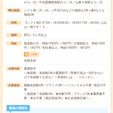
から---分／中央図書館前駅から---分／山鼻９条駅から---分
シフト制（月～日） ※平日のみなどの相談もOK ※週3なども
曜日頻度
相談OK
【シフト例】07:00～16:0009:00～18:0017:00～09:00※ 上記
時間
は一例です！そ…
即日～2ヶ月以上
期間
無資格の方：時給1350円～1687円 / 介護福祉士：時給1550
時給
円～1937円 / 初任者以上：時給1450円～1812円
交通費
全額支給
看護助手
仕事内容
＼無資格・未経験OKの看護助手／医療行為は一切行わない
ので未経験でも安心！▽具体的には…・リネンやシ…
職種未経験OK / ブランクOK / パソコンスキル不要 / 英語力不
応募資格
要
＼無資格＊未経験OK／★年齢不問・ブランクOK★履歴書不
要・来社不要（電話登録OK）★社会保険完備＼…
職場の雰囲気