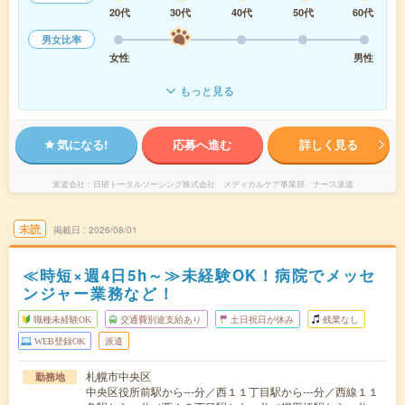
20代
30代
40代
50代
60代
男女比率
女性
男性
もっと見る
気になる!
応募へ進む
詳しく見る
派遣会社
日研トータルソーシング株式会社 メディカルケア事業部 ナース派遣
未読
掲載日
2026/08/01
≪時短×週4日5h～≫未経験OK！病院でメッセ
ンジャー業務など！
職種未経験OK
交通費別途支給あり
土日祝日が休み
残業なし
WEB登録OK
派遣
札幌市中央区
勤務地
中央区役所前駅から---分／西１１丁目駅から---分／西線１１