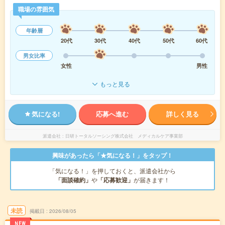
職場の雰囲気
年齢層
20代
30代
40代
50代
60代
男女比率
女性
男性
もっと見る
気になる!
応募へ進む
詳しく見る
派遣会社
日研トータルソーシング株式会社 メディカルケア事業部
興味があったら「★気になる！」をタップ！
「気になる！」を押しておくと、派遣会社から
「面談確約」
や
「応募歓迎」
が届きます！
未読
掲載日
2026/08/05
NEW