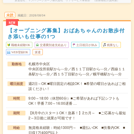
派遣会社
マンパワーグループ株式会社 ケアサービス事業部 （医療福祉介護関連）
未読
掲載日
2026/08/04
NEW
【オープニング募集】おばあちゃんのお散歩付
き添いも仕事の1つ
職種未経験OK
交通費別途支給あり
土日祝日が休み
残業なし
WEB登録OK
派遣
札幌市中央区
勤務地
中央区役所前駅から---分／西１１丁目駅から---分／西線１１
条駅から---分／西１５丁目駅から---分／幌平橋駅から---分
週2日～OK ■曜日固定の相談OK！ ■希望の曜日があればご相
曜日頻度
談ください！
9:00～18:00（休憩60分）■ご希望があれば下記シフトも
時間
OK！早番 7:00～16:00遅番 …
【8月中のスタートOK！急募！】2カ月～ ■ご応募から最短
期間
2～3日後に就業が可能です！
無資格未経験：時給1300円～ ■週払いOK ■扶養内OK ■
時給
日収1万400円以上