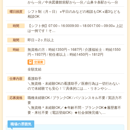
から---分／中央図書館前駅から---分／山鼻９条駅から---分
シフト制（月～日） ※平日のみなどの相談もOK ※週3なども
曜日頻度
相談OK
【シフト例】07:00～16:0009:00～18:0017:00～09:00※ 上記
時間
は一例です！そ…
即日～2ヶ月以上
期間
無資格の方：時給1350円～1687円 / 介護福祉士：時給1550
時給
円～1937円 / 初任者以上：時給1450円～1812円
交通費
全額支給
看護助手
仕事内容
＼無資格・未経験OKの看護助手／医療行為は一切行わない
ので未経験でも安心！▽具体的には…・リネンやシ…
職種未経験OK / ブランクOK / パソコンスキル不要 / 英語力不
応募資格
要
＼無資格＊未経験OK／★年齢不問・ブランクOK★履歴書不
要・来社不要（電話登録OK）★社会保険完備＼…
職場の雰囲気