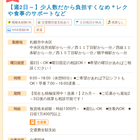
【週2日～】少人数だから負担すくなめ＊レク
や食事のサポートなど
職種未経験OK
交通費別途支給あり
土日祝日が休み
残業なし
WEB登録OK
派遣
札幌市中央区
勤務地
中央区役所前駅から---分／西１１丁目駅から---分／西線１１
条駅から---分／西１５丁目駅から---分／幌平橋駅から---分
週2日～OK ■曜日固定の相談OK！ ■希望の曜日があればご相
曜日頻度
談ください！
9:00～18:00（休憩60分）■ご希望があれば下記シフトも
時間
OK！早番 7:00～16:00遅番 …
【現在も積極採用中！急募！】2カ月～ ■ご応募から最短2
期間
～3日後の就業も相談可能です！
無資格未経験：時給1300円～ ■週払いOK ■扶養内OK ■
時給
日収1万400円以上
交通費
交通費全額支給
介護関連
仕事内容