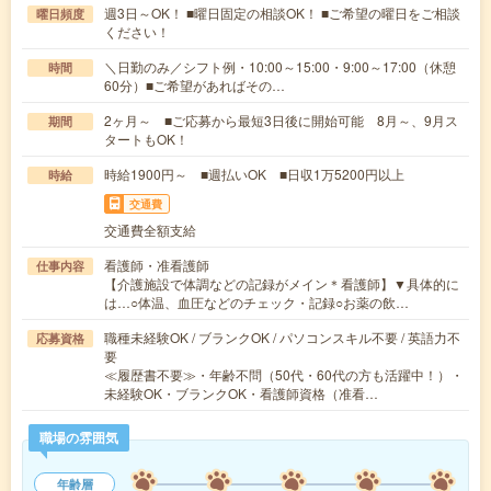
週3日～OK！ ■曜日固定の相談OK！ ■ご希望の曜日をご相談
曜日頻度
ください！
＼日勤のみ／シフト例・10:00～15:00・9:00～17:00（休憩
時間
60分）■ご希望があればその…
2ヶ月～ ■ご応募から最短3日後に開始可能 8月～、9月ス
期間
タートもOK！
時給1900円～ ■週払いOK ■日収1万5200円以上
時給
交通費
交通費全額支給
看護師・准看護師
仕事内容
【介護施設で体調などの記録がメイン＊看護師】▼具体的に
は…○体温、血圧などのチェック・記録○お薬の飲…
職種未経験OK / ブランクOK / パソコンスキル不要 / 英語力不
応募資格
要
≪履歴書不要≫・年齢不問（50代・60代の方も活躍中！）・
未経験OK・ブランクOK・看護師資格（准看…
職場の雰囲気
年齢層