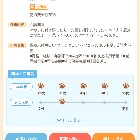
交通費
交通費全額支給
介護関連
仕事内容
≪散歩に付き添ったり、お話し相手になったり≫「え？意外
に簡単！」と思うくらい、スグできる仕事からスタ…
職種未経験OK / ブランクOK / パソコンスキル不要 / 英語力不
応募資格
要
■資格・経験・年齢不問■学歴不問■10名以上採用予定！■履
歴書不要■面談確約■社会保険完備■社員登用…
職場の雰囲気
年齢層
20代
30代
40代
50代
60代
男女比率
女性
男性
もっと見る
気になる!
応募へ進む
詳しく見る