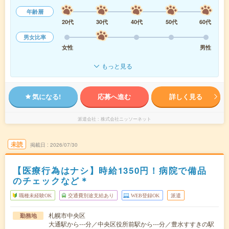
年齢層
20代
30代
40代
50代
60代
男女比率
女性
男性
もっと見る
気になる!
応募へ進む
詳しく見る
派遣会社
株式会社ニッソーネット
未読
掲載日
2026/07/30
【医療行為はナシ】時給1350円！病院で備品
のチェックなど＊
職種未経験OK
交通費別途支給あり
WEB登録OK
派遣
札幌市中央区
勤務地
大通駅から---分／中央区役所前駅から---分／豊水すすきの駅