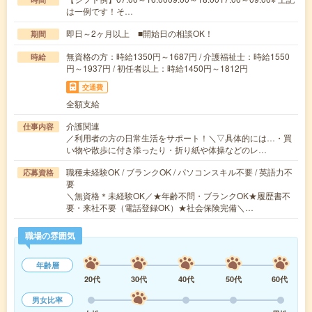
は一例です！そ…
即日～2ヶ月以上 ■開始日の相談OK！
期間
無資格の方：時給1350円～1687円 / 介護福祉士：時給1550
時給
円～1937円 / 初任者以上：時給1450円～1812円
交通費
全額支給
介護関連
仕事内容
／利用者の方の日常生活をサポート！＼▽具体的には…・買
い物や散歩に付き添ったり・折り紙や体操などのレ…
職種未経験OK / ブランクOK / パソコンスキル不要 / 英語力不
応募資格
要
＼無資格＊未経験OK／★年齢不問・ブランクOK★履歴書不
要・来社不要（電話登録OK）★社会保険完備＼…
職場の雰囲気
年齢層
20代
30代
40代
50代
60代
男女比率