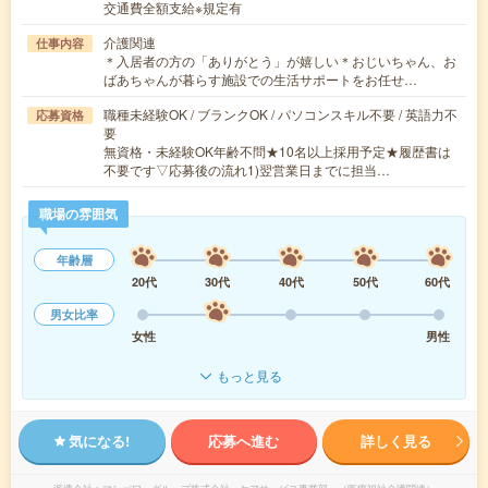
交通費全額支給※規定有
介護関連
仕事内容
＊入居者の方の「ありがとう」が嬉しい＊おじいちゃん、お
ばあちゃんが暮らす施設での生活サポートをお任せ…
職種未経験OK / ブランクOK / パソコンスキル不要 / 英語力不
応募資格
要
無資格・未経験OK年齢不問★10名以上採用予定★履歴書は
不要です▽応募後の流れ1)翌営業日までに担当…
職場の雰囲気
年齢層
20代
30代
40代
50代
60代
男女比率
女性
男性
もっと見る
気になる!
応募へ進む
詳しく見る