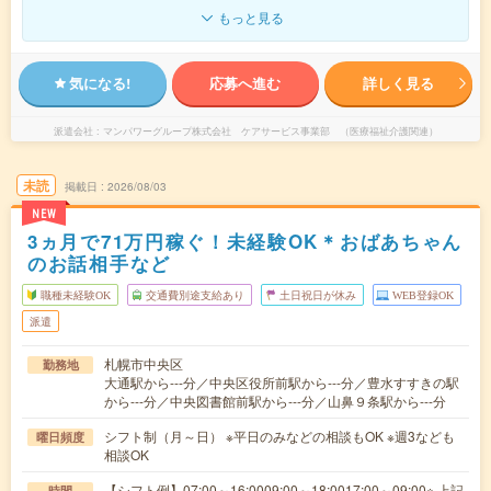
もっと見る
気になる!
応募へ進む
詳しく見る
派遣会社
マンパワーグループ株式会社 ケアサービス事業部 （医療福祉介護関連）
未読
掲載日
2026/08/03
NEW
3ヵ月で71万円稼ぐ！未経験OK＊おばあちゃん
のお話相手など
職種未経験OK
交通費別途支給あり
土日祝日が休み
WEB登録OK
派遣
札幌市中央区
勤務地
大通駅から---分／中央区役所前駅から---分／豊水すすきの駅
から---分／中央図書館前駅から---分／山鼻９条駅から---分
シフト制（月～日） ※平日のみなどの相談もOK ※週3なども
曜日頻度
相談OK
【シフト例】07:00～16:0009:00～18:0017:00～09:00※ 上記
時間