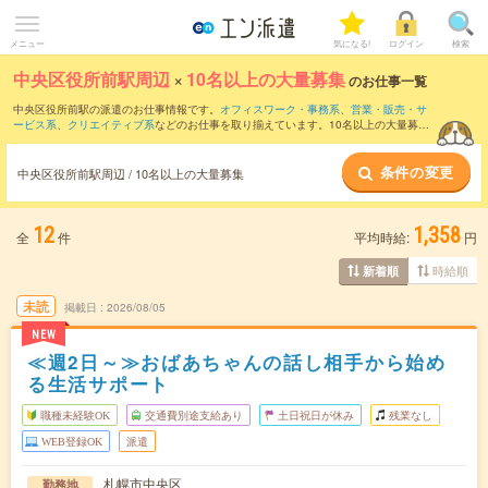
メニュー
気になる!
ログイン
検索
中央区役所前駅周辺
×
10名以上の大量募集
のお仕事一覧
中央区役所前駅の派遣のお仕事情報です。
オフィスワーク・事務系
、
営業・販売・サ
ービス系
、
クリエイティブ系
などのお仕事を取り揃えています。10名以上の大量募集
の条件の他に、
交通費別途支給あり
、
職種未経験OK
、
友だちと一緒の応募OK
などの
こだわり条件も取り揃えています。
条件の変更
中央区役所前駅周辺 / 10名以上の大量募集
12
1,358
全
件
平均時給:
円
時給順
新着順
未読
掲載日
2026/08/05
NEW
≪週2日～≫おばあちゃんの話し相手から始め
る生活サポート
職種未経験OK
交通費別途支給あり
土日祝日が休み
残業なし
WEB登録OK
派遣
札幌市中央区
勤務地