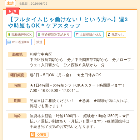
未読
掲載日
2026/08/05
NEW
【フルタイムじゃ働けない！という方へ】週3
や時短もOK＊ケアスタッフ
職種未経験OK
交通費別途支給あり
土日祝日が休み
残業なし
WEB登録OK
派遣
札幌市中央区
勤務地
中央区役所前駅から---分／中央図書館前駅から---分／ロープ
ウェイ入口駅から---分／西線６条駅から---分
週3日～5日OK（月～金） ★土日休みOK
曜日頻度
★1日4時間～の時短シフトOK★スタート時間選べます！
時間
7:00～16:009:00～17:0011:…
開始日はご相談ください！ ★急募 ★職場が気に入れば、
期間
長期でも働けます！
無資格未経験：時給1300円～ 経験者：時給1350円～★日
時給
払い／週払い制度あり（月払いも選べます）※稼働開始時は
手続き完了次第のお支払いとなります。
交通費