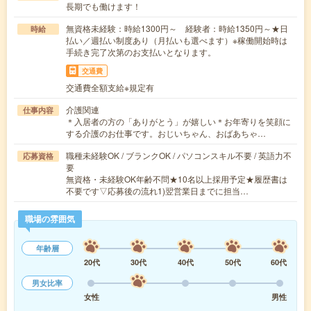
長期でも働けます！
無資格未経験：時給1300円～ 経験者：時給1350円～★日
時給
払い／週払い制度あり（月払いも選べます）※稼働開始時は
手続き完了次第のお支払いとなります。
交通費
交通費全額支給※規定有
介護関連
仕事内容
＊入居者の方の「ありがとう」が嬉しい＊お年寄りを笑顔に
する介護のお仕事です。おじいちゃん、おばあちゃ…
職種未経験OK / ブランクOK / パソコンスキル不要 / 英語力不
応募資格
要
無資格・未経験OK年齢不問★10名以上採用予定★履歴書は
不要です▽応募後の流れ1)翌営業日までに担当…
職場の雰囲気
年齢層
20代
30代
40代
50代
60代
男女比率
女性
男性