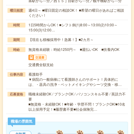
条駅から---分／西１５丁目駅から---分／幌平橋駅から---分
週4日～ ■曜日固定の相談OK！ ■希望の曜日があればご相談
曜日頻度
ください！
1日5時間からOK！■シフト例(1)8:00～13:00(2)10:00～
時間
15:00(3)12:00…
【現在も積極採用中！急募！】■2カ月～
期間
無資格未経験：時給1250円～ ■週払いOK ■扶養内OK
時給
交通費
交通費全額支給
看護助手
仕事内容
▼病院の一般病棟にて看護師さんのサポート！具体的に
は、・器具の洗浄・ベットメイキングやシーツ交換・移…
職種未経験OK / ブランクOK / パソコンスキル不要 / 英語力不
応募資格
要
■無資格・未経験OK！■年齢・学歴不問！ブランクOK!■10名
以上採用予定！■履歴書不要■社会保険完…
職場の雰囲気
年齢層