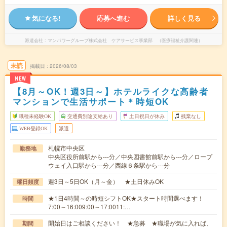
気になる!
応募へ進む
詳しく見る
派遣会社
マンパワーグループ株式会社 ケアサービス事業部 （医療福祉介護関連）
未読
掲載日
2026/08/03
NEW
【8月～OK！週3日～】ホテルライクな高齢者
マンションで生活サポート＊時短OK
職種未経験OK
交通費別途支給あり
土日祝日が休み
残業なし
WEB登録OK
派遣
札幌市中央区
勤務地
中央区役所前駅から---分／中央図書館前駅から---分／ロープ
ウェイ入口駅から---分／西線６条駅から---分
週3日～5日OK（月～金） ★土日休みOK
曜日頻度
★1日4時間～の時短シフトOK★スタート時間選べます！
時間
7:00～16:009:00～17:0011:…
開始日はご相談ください！ ★急募 ★職場が気に入れば、
期間