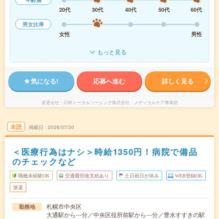
20代
30代
40代
50代
60代
男女比率
女性
男性
もっと見る
気になる!
応募へ進む
詳しく見る
派遣会社
日研トータルソーシング株式会社 メディカルケア事業部
未読
掲載日
2026/07/30
＜医療行為はナシ＞時給1350円！病院で備品
のチェックなど
職種未経験OK
交通費別途支給あり
土日祝日が休み
WEB登録OK
派遣
札幌市中央区
勤務地
大通駅から---分／中央区役所前駅から---分／豊水すすきの駅