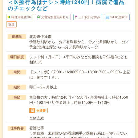
＜医療行為はナシ＞時給1240円！病院で備品
のチェックなど
職種未経験OK
交通費別途支給あり
土日祝日が休み
WEB登録OK
派遣
北海道伊達市
勤務地
伊達紋別駅から---分／有珠駅から---分／北舟岡駅から---分／
黄金(北海道)駅から---分／長和駅から---分
シフト制（月～日） ※平日のみなどの相談もOK ※週3なども
曜日頻度
相談OK
【シフト例】07:00～16:0009:00～18:0017:00～09:00※ 上記
時間
は一例です！そ…
即日～2ヶ月以上
期間
無資格の方：時給1240円～1550円 / 介護福祉士：時給1550
時給
円～1937円 / 初任者以上：時給1450円～1812円
交通費
全額支給
看護助手
仕事内容
＼無資格・未経験OKの看護助手／医療行為は一切行わない