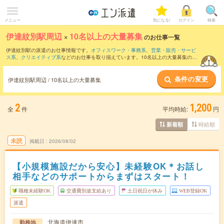
メニュー
気になる!
ログイン
検索
伊達紋別駅周辺
×
10名以上の大量募集
のお仕事一覧
伊達紋別駅の派遣のお仕事情報です。
オフィスワーク・事務系
、
営業・販売・サービ
ス系
、
クリエイティブ系
などのお仕事を取り揃えています。10名以上の大量募集の条
件の他に、
交通費別途支給あり
、
職種未経験OK
、
友だちと一緒の応募OK
などのこだ
わり条件も取り揃えています。
条件の変更
伊達紋別駅周辺 / 10名以上の大量募集
2
1,200
全
件
平均時給:
円
時給順
新着順
未読
掲載日
2026/08/02
【小規模施設だから安心】未経験OK＊お話し
相手などのサポートからまずはスタート！
職種未経験OK
交通費別途支給あり
土日祝日が休み
WEB登録OK
派遣
北海道伊達市
勤務地