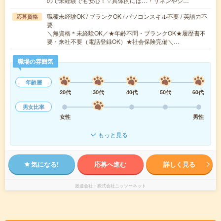
ので未経験でも安心！▽具体的には…・リネンやシ…
職種未経験OK / ブランクOK / パソコンスキル不要 / 英語力不
応募資格
要
＼無資格＊未経験OK／★年齢不問・ブランクOK★履歴書不
要・来社不要（電話登録OK）★社会保険完備＼…
職場の雰囲気
年齢層
20代
30代
40代
50代
60代
男女比率
女性
男性
もっと見る
気になる!
応募へ進む
詳しく見る
派遣会社
株式会社ニッソーネット