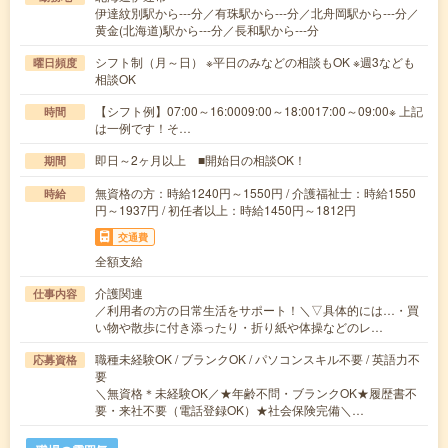
伊達紋別駅から---分／有珠駅から---分／北舟岡駅から---分／
黄金(北海道)駅から---分／長和駅から---分
シフト制（月～日） ※平日のみなどの相談もOK ※週3なども
曜日頻度
相談OK
【シフト例】07:00～16:0009:00～18:0017:00～09:00※ 上記
時間
は一例です！そ…
即日～2ヶ月以上 ■開始日の相談OK！
期間
無資格の方：時給1240円～1550円 / 介護福祉士：時給1550
時給
円～1937円 / 初任者以上：時給1450円～1812円
交通費
全額支給
介護関連
仕事内容
／利用者の方の日常生活をサポート！＼▽具体的には…・買
い物や散歩に付き添ったり・折り紙や体操などのレ…
職種未経験OK / ブランクOK / パソコンスキル不要 / 英語力不
応募資格
要
＼無資格＊未経験OK／★年齢不問・ブランクOK★履歴書不
要・来社不要（電話登録OK）★社会保険完備＼…