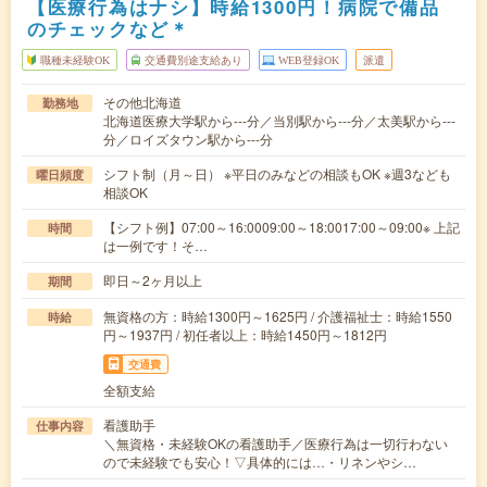
【医療行為はナシ】時給1300円！病院で備品
のチェックなど＊
職種未経験OK
交通費別途支給あり
WEB登録OK
派遣
その他北海道
勤務地
北海道医療大学駅から---分／当別駅から---分／太美駅から---
分／ロイズタウン駅から---分
シフト制（月～日） ※平日のみなどの相談もOK ※週3なども
曜日頻度
相談OK
【シフト例】07:00～16:0009:00～18:0017:00～09:00※ 上記
時間
は一例です！そ…
即日～2ヶ月以上
期間
無資格の方：時給1300円～1625円 / 介護福祉士：時給1550
時給
円～1937円 / 初任者以上：時給1450円～1812円
交通費
全額支給
看護助手
仕事内容
＼無資格・未経験OKの看護助手／医療行為は一切行わない
ので未経験でも安心！▽具体的には…・リネンやシ…