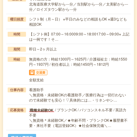
北海道医療大学駅から---分／当別駅から---分／太美駅から---
分／ロイズタウン駅から---分
シフト制（月～日） ※平日のみなどの相談もOK ※週3なども
曜日頻度
相談OK
【シフト例】07:00～16:0009:00～18:0017:00～09:00※ 上記
時間
は一例です！そ…
即日～2ヶ月以上
期間
無資格の方：時給1300円～1625円 / 介護福祉士：時給1550
時給
円～1937円 / 初任者以上：時給1450円～1812円
交通費
全額支給
看護助手
仕事内容
＼無資格・未経験OKの看護助手／医療行為は一切行わない
ので未経験でも安心！▽具体的には…・リネンやシ…
/ ブランクOK / パソコンスキル不要 / 英語力
職種未経験OK
応募資格
不要
＼無資格＊未経験OK／★年齢不問・ブランクOK★履歴書不
要・来社不要（電話登録OK）★社会保険完備＼…