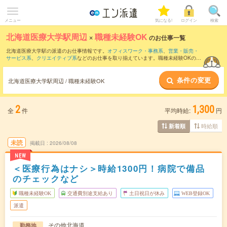
メニュー
気になる!
ログイン
検索
北海道医療大学駅周辺
×
職種未経験OK
のお仕事一覧
北海道医療大学駅の派遣のお仕事情報です。
オフィスワーク・事務系
、
営業・販売・
サービス系
、
クリエイティブ系
などのお仕事を取り揃えています。職種未経験OKの条
件の他に、
交通費別途支給あり
、
友だちと一緒の応募OK
、
週4日勤務
などのこだわり
条件も取り揃えています。
条件の変更
北海道医療大学駅周辺 / 職種未経験OK
2
1,300
全
件
平均時給:
円
時給順
新着順
未読
掲載日
2026/08/08
NEW
＜医療行為はナシ＞時給1300円！病院で備品
のチェックなど
職種未経験OK
交通費別途支給あり
土日祝日が休み
WEB登録OK
派遣
その他北海道
勤務地