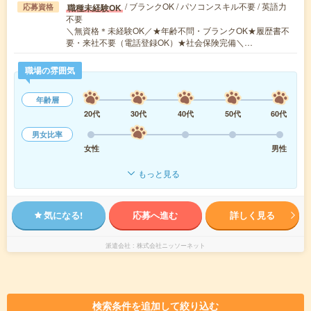
/ ブランクOK / パソコンスキル不要 / 英語力
職種未経験OK
応募資格
不要
＼無資格＊未経験OK／★年齢不問・ブランクOK★履歴書不
要・来社不要（電話登録OK）★社会保険完備＼…
職場の雰囲気
年齢層
20代
30代
40代
50代
60代
男女比率
女性
男性
もっと見る
気になる!
応募へ進む
詳しく見る
派遣会社
株式会社ニッソーネット
検索条件を追加して絞り込む