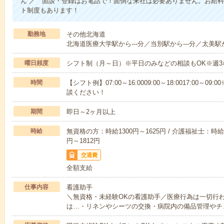
ん ／ 面談・登録はお電話で！面倒な来社は必要ありません。お給料
ト制度もあります！
勤務地
その他北海道
北海道医療大学駅から---分／当別駅から---分／太美駅か
曜日頻度
シフト制（月～日）※平日のみなどの相談もOK※週3
時間
【シフト例】07:00～16:0009:00～18:0017:00
談ください！
期間
即日～2ヶ月以上
時給
無資格の方：時給1300円～1625円 / 介護福祉士：時給1
円～1812円
交通費
全額支給
仕事内容
看護助手
＼無資格・未経験OKの看護助手／医療行為は一切行
は…・リネンやシーツの交換・病院内の備品管理やチ