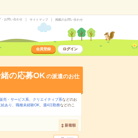
プ・お問い合わせ
サイトマップ
掲載のお問い合わせ
会員登録
ログイン
緒の応募OK
の派遣のお仕
販売・サービス系
、
クリエイティブ系
などのお
支給あり
、
職種未経験OK
、
週4日勤務
などのこ
新着順