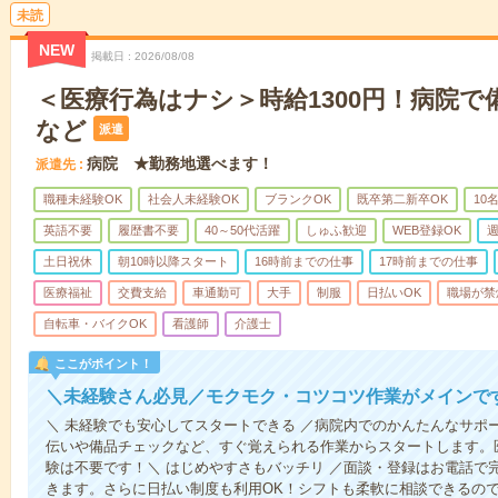
未読
NEW
掲載日
2026/08/08
＜医療行為はナシ＞時給1300円！病院
など
派遣
病院 ★勤務地選べます！
派遣先
職種未経験OK
社会人未経験OK
ブランクOK
既卒第二新卒OK
10
英語不要
履歴書不要
40～50代活躍
しゅふ歓迎
WEB登録OK
週
土日祝休
朝10時以降スタート
16時前までの仕事
17時前までの仕事
医療福祉
交費支給
車通勤可
大手
制服
日払いOK
職場が禁
自転車・バイクOK
看護師
介護士
ここがポイント！
＼未経験さん必見／モクモク・コツコツ作業がメインで
＼ 未経験でも安心してスタートできる ／病院内でのかんたんなサポ
伝いや備品チェックなど、すぐ覚えられる作業からスタートします。
験は不要です！＼ はじめやすさもバッチリ ／面談・登録はお電話で
きます。さらに日払い制度も利用OK！シフトも柔軟に相談できるの