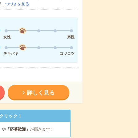
で…
つづきを見る
女性
男性
テキパキ
コツコツ
詳しく見る
クリック！
」
や
「応募歓迎」
が届きます！