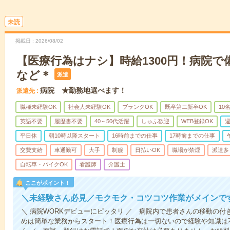
未読
掲載日
2026/08/02
【医療行為はナシ】時給1300円！病院
など＊
派遣
病院 ★勤務地選べます！
派遣先
職種未経験OK
社会人未経験OK
ブランクOK
既卒第二新卒OK
10
英語不要
履歴書不要
40～50代活躍
しゅふ歓迎
WEB登録OK
週
平日休
朝10時以降スタート
16時前までの仕事
17時前までの仕事
交費支給
車通勤可
大手
制服
日払いOK
職場が禁煙
派遣多
自転車・バイクOK
看護師
介護士
ここがポイント！
＼未経験さん必見／モクモク・コツコツ作業がメインで
＼ 病院WORKデビューにピッタリ ／ 病院内で患者さんの移動の
めは簡単な業務からスタート！医療行為は一切ないので経験や知識は