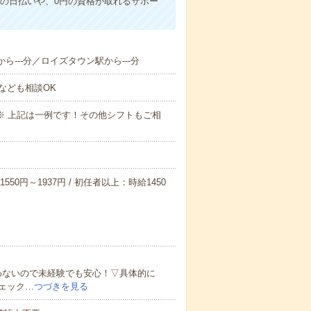
の日払いや、0円の資格が取れるサポー
ら---分／ロイズタウン駅から---分
なども相談OK
～09:00※ 上記は一例です！その他シフトもご相
550円～1937円 / 初任者以上：時給1450
わないので未経験でも安心！▽具体的に
ェック…
つづきを見る