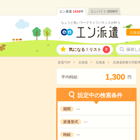
エン派遣
1416
件
エンバイト
2539
件
ちょうど良いワークライフバランスが叶う
北海道
気になる！リスト
0
保存し
派遣TOP
北海道
北海道
北海道医療大学駅
,
1
3
0
0
平均時給:
円
設定中の検索条件
期間
---
派遣形式
---
時給
---