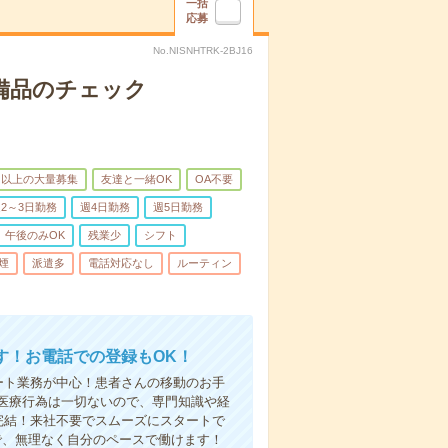
一括
応募
No.NISNHTRK-2BJ16
で備品のチェック
名以上の大量募集
友達と一緒OK
OA不要
2～3日勤務
週4日勤務
週5日勤務
午後のみOK
残業少
シフト
煙
派遣多
電話対応なし
ルーティン
す！お電話での登録もOK！
ート業務が中心！患者さんの移動のお手
医療行為は一切ないので、専門知識や経
完結！来社不要でスムーズにスタートで
で、無理なく自分のペースで働けます！