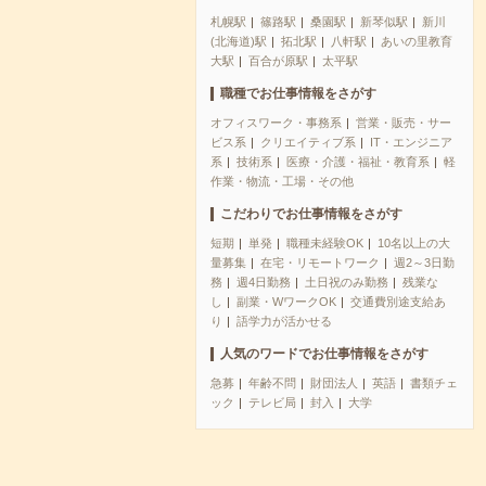
札幌駅
篠路駅
桑園駅
新琴似駅
新川
(北海道)駅
拓北駅
八軒駅
あいの里教育
大駅
百合が原駅
太平駅
職種でお仕事情報をさがす
オフィスワーク・事務系
営業・販売・サー
ビス系
クリエイティブ系
IT・エンジニア
系
技術系
医療・介護・福祉・教育系
軽
作業・物流・工場・その他
こだわりでお仕事情報をさがす
短期
単発
職種未経験OK
10名以上の大
量募集
在宅・リモートワーク
週2～3日勤
務
週4日勤務
土日祝のみ勤務
残業な
し
副業・WワークOK
交通費別途支給あ
り
語学力が活かせる
人気のワードでお仕事情報をさがす
急募
年齢不問
財団法人
英語
書類チェ
ック
テレビ局
封入
大学