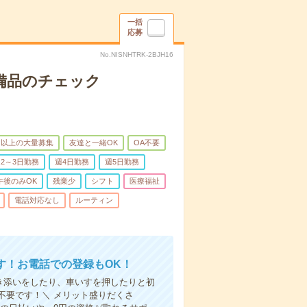
一括
応募
No.NISNHTRK-2BJH16
で備品のチェック
名以上の大量募集
友達と一緒OK
OA不要
2～3日勤務
週4日勤務
週5日勤務
午後のみOK
残業少
シフト
医療福祉
電話対応なし
ルーティン
す！お電話での登録もOK！
付き添いをしたり、車いすを押したりと初
不要です！＼ メリット盛りだくさ