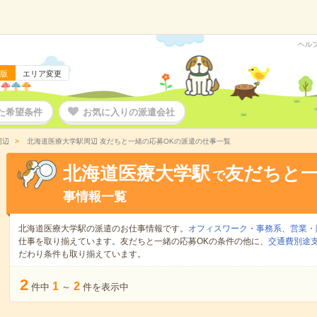
ヘル
版
エリア変更
た希望条件
お気に入りの派遣会社
周辺
北海道医療大学駅周辺 友だちと一緒の応募OKの派遣の仕事一覧
北海道医療大学駅
友だちと一
で
事情報一覧
北海道医療大学駅の派遣のお仕事情報です。
オフィスワーク・事務系
、
営業・
仕事を取り揃えています。友だちと一緒の応募OKの条件の他に、
交通費別途
だわり条件も取り揃えています。
2
1
2
件中
～
件を表示中