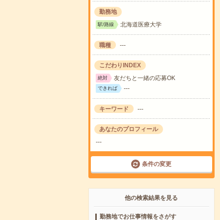
勤務地
北海道医療大学
駅/路線
職種
---
こだわりINDEX
友だちと一緒の応募OK
絶対
---
できれば
キーワード
---
あなたのプロフィール
---
条件の変更
他の検索結果を見る
勤務地でお仕事情報をさがす