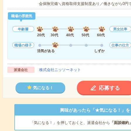
会保険完備＼資格取得支援制度あり／働きながら0円
職場の雰囲気
年齢層
男女比率
20代
30代
40代
50代
60代
職場の様子
仕事の仕方
活気がある
しずか
株式会社ニッソーネット
派遣会社
応募する
気になる！
興味があったら「★気になる！」を
「気になる！」を押しておくと、派遣会社から
「面談確約