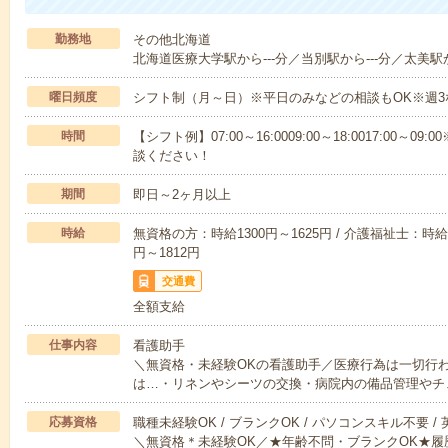
勤務地
その他北海道
北海道医療大学駅から---分／当別駅から---分／太美駅か
曜日頻度
シフト制（月～日）※平日のみなどの相談もOK※週3
時間
【シフト例】07:00～16:0009:00～18:0017:00
談ください！
期間
即日～2ヶ月以上
時給
無資格の方：時給1300円～1625円 / 介護福祉士：時給1
円～1812円
交通費
全額支給
仕事内容
看護助手
＼無資格・未経験OKの看護助手／医療行為は一切行
は…・リネンやシーツの交換・病院内の備品管理やチ
応募資格
職種未経験OK / ブランクOK / パソコンスキル不要 /
＼無資格＊未経験OK／★年齢不問・ブランクOK★履