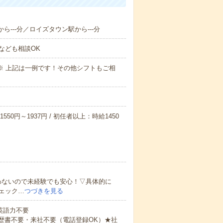
ら---分／ロイズタウン駅から---分
なども相談OK
～09:00※ 上記は一例です！その他シフトもご相
550円～1937円 / 初任者以上：時給1450
わないので未経験でも安心！▽具体的に
ェック…
つづきを見る
 英語力不要
歴書不要・来社不要（電話登録OK）★社