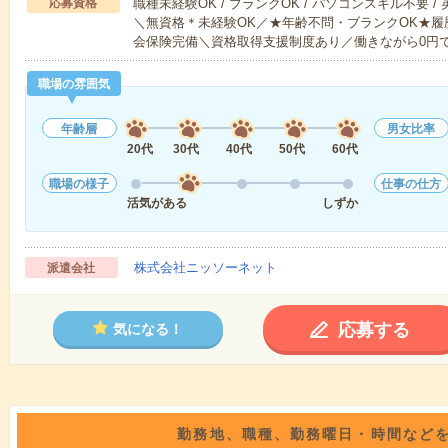
応募資格
職種未経験OK / ブランクOK / パソコンスキル不要 /
＼無資格＊未経験OK／★年齢不問・ブランクOK★履
会保険完備＼資格取得支援制度あり／働きながら0円
職場の雰囲気
年齢層
男女比率
20代
30代
40代
50代
60代
職場の様子
仕事の仕方
活気がある
しずか
株式会社ニッソーネット
派遣会社
応募する
気になる！
勤務地、職種、勤務曜日・時間など