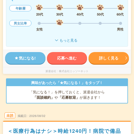
年齢層
20代
30代
40代
50代
60代
男女比率
女性
男性
もっと見る
気になる!
応募へ進む
詳しく見る
派遣会社
株式会社ニッソーネット
興味があったら「★気になる！」をタップ！
「気になる！」を押しておくと、派遣会社から
「面談確約」
や
「応募歓迎」
が届きます！
未読
掲載日
2026/08/02
＜医療行為はナシ＞時給1240円！病院で備品