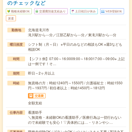
のチェックなど
職種未経験OK
交通費別途支給あり
土日祝日が休み
WEB登録OK
派遣
北海道滝川市
勤務地
滝川駅から---分／江部乙駅から---分／東滝川駅から---分
シフト制（月～日） ※平日のみなどの相談もOK ※週3なども
曜日頻度
相談OK
【シフト例】07:00～16:0009:00～18:0017:00～09:00※ 上記
時間
は一例です！そ…
即日～2ヶ月以上
期間
無資格の方：時給1240円～1550円 / 介護福祉士：時給1550
時給
円～1937円 / 初任者以上：時給1450円～1812円
交通費
全額支給
看護助手
仕事内容
＼無資格・未経験OKの看護助手／医療行為は一切行わない
ので未経験でも安心！▽具体的には…・リネンやシ…
職種未経験OK / ブランクOK / パソコンスキル不要 / 英語力不
応募資格