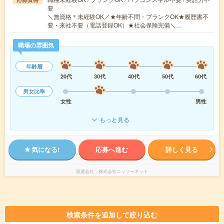
要
＼無資格＊未経験OK／★年齢不問・ブランクOK★履歴書不
要・来社不要（電話登録OK）★社会保険完備＼…
職場の雰囲気
年齢層
20代
30代
40代
50代
60代
男女比率
女性
男性
もっと見る
気になる!
応募へ進む
詳しく見る
派遣会社
株式会社ニッソーネット
検索条件を追加して絞り込む