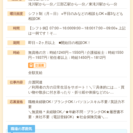
滝川駅から---分／江部乙駅から---分／東滝川駅から---分
シフト制（月～日） ※平日のみなどの相談もOK ※週3なども
曜日頻度
相談OK
【シフト例】07:00～16:0009:00～18:0017:00～09:00※ 上記
時間
は一例です！そ…
即日～2ヶ月以上 ■開始日の相談OK！
期間
無資格の方：時給1240円～1550円 / 介護福祉士：時給1550
時給
円～1937円 / 初任者以上：時給1450円～1812円
交通費
全額支給
介護関連
仕事内容
／利用者の方の日常生活をサポート！＼▽具体的には…・買
い物や散歩に付き添ったり・折り紙や体操などのレ…
職種未経験OK / ブランクOK / パソコンスキル不要 / 英語力不
応募資格
要
＼無資格＊未経験OK／★年齢不問・ブランクOK★履歴書不
要・来社不要（電話登録OK）★社会保険完備＼…
職場の雰囲気