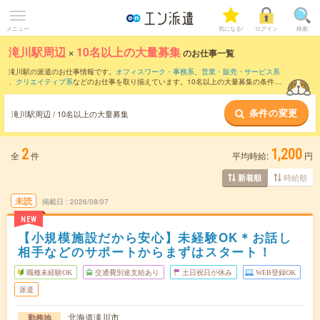
メニュー
気になる!
ログイン
検索
滝川駅周辺
×
10名以上の大量募集
のお仕事一覧
滝川駅の派遣のお仕事情報です。
オフィスワーク・事務系
、
営業・販売・サービス系
、
クリエイティブ系
などのお仕事を取り揃えています。10名以上の大量募集の条件の
他に、
交通費別途支給あり
、
職種未経験OK
、
友だちと一緒の応募OK
などのこだわり
条件も取り揃えています。
条件の変更
滝川駅周辺 / 10名以上の大量募集
2
1,200
全
件
平均時給:
円
時給順
新着順
未読
掲載日
2026/08/07
NEW
【小規模施設だから安心】未経験OK＊お話し
相手などのサポートからまずはスタート！
職種未経験OK
交通費別途支給あり
土日祝日が休み
WEB登録OK
派遣
北海道滝川市
勤務地