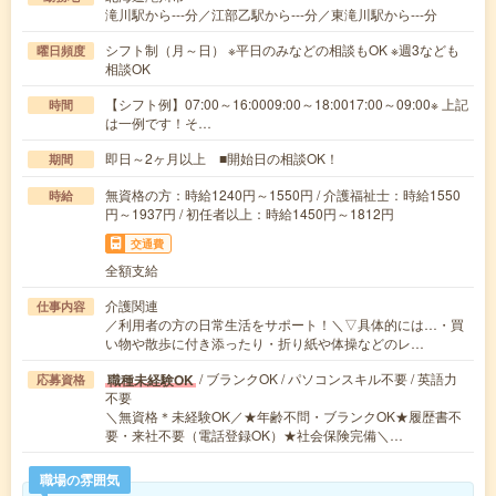
滝川駅から---分／江部乙駅から---分／東滝川駅から---分
シフト制（月～日） ※平日のみなどの相談もOK ※週3なども
曜日頻度
相談OK
【シフト例】07:00～16:0009:00～18:0017:00～09:00※ 上記
時間
は一例です！そ…
即日～2ヶ月以上 ■開始日の相談OK！
期間
無資格の方：時給1240円～1550円 / 介護福祉士：時給1550
時給
円～1937円 / 初任者以上：時給1450円～1812円
交通費
全額支給
介護関連
仕事内容
／利用者の方の日常生活をサポート！＼▽具体的には…・買
い物や散歩に付き添ったり・折り紙や体操などのレ…
/ ブランクOK / パソコンスキル不要 / 英語力
職種未経験OK
応募資格
不要
＼無資格＊未経験OK／★年齢不問・ブランクOK★履歴書不
要・来社不要（電話登録OK）★社会保険完備＼…
職場の雰囲気