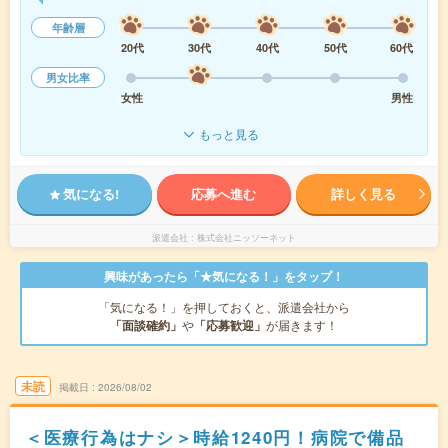
年齢層
20代
30代
40代
50代
60代
男女比率
女性
男性
もっと見る
気になる!
応募へ進む
詳しく見る
派遣会社
株式会社ニッソーネット
興味があったら「★気になる！」をタップ！
「気になる！」を押しておくと、派遣会社から
「面談確約」
や
「応募歓迎」
が届きます！
未読
掲載日
2026/08/02
＜医療行為はナシ＞時給1240円！病院で備品