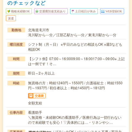
のチェックなど
職種未経験OK
交通費別途支給あり
土日祝日が休み
WEB登録OK
派遣
北海道滝川市
勤務地
滝川駅から---分／江部乙駅から---分／東滝川駅から---分
シフト制（月～日） ※平日のみなどの相談もOK ※週3なども
曜日頻度
相談OK
【シフト例】07:00～16:0009:00～18:0017:00～09:00※ 上記
時間
は一例です！そ…
即日～2ヶ月以上
期間
無資格の方：時給1240円～1550円 / 介護福祉士：時給1550
時給
円～1937円 / 初任者以上：時給1450円～1812円
交通費
全額支給
看護助手
仕事内容
＼無資格・未経験OKの看護助手／医療行為は一切行わない
ので未経験でも安心！▽具体的には…・リネンやシ…
/ ブランクOK / パソコンスキル不要 / 英語力
応募資格