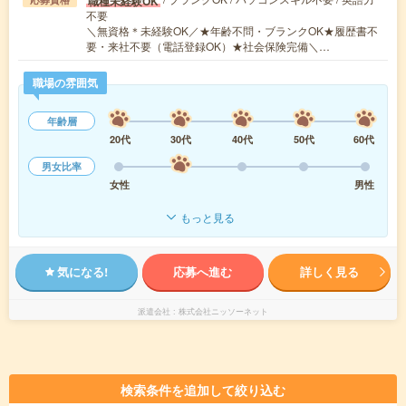
職種未経験OK
不要
＼無資格＊未経験OK／★年齢不問・ブランクOK★履歴書不
要・来社不要（電話登録OK）★社会保険完備＼…
職場の雰囲気
年齢層
20代
30代
40代
50代
60代
男女比率
女性
男性
もっと見る
気になる!
応募へ進む
詳しく見る
派遣会社
株式会社ニッソーネット
検索条件を追加して絞り込む