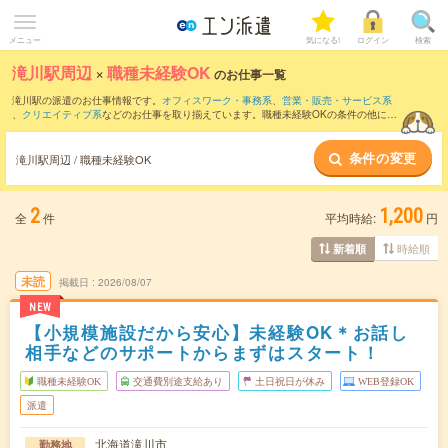
メニュー
気になる!
ログイン
検索
滝川駅周辺
×
職種未経験OK
のお仕事一覧
滝川駅の派遣のお仕事情報です。
オフィスワーク・事務系
、
営業・販売・サービス系
、
クリエイティブ系
などのお仕事を取り揃えています。職種未経験OKの条件の他に、
交通費別途支給あり
、
友だちと一緒の応募OK
、
週4日勤務
などのこだわり条件も取り
揃えています。
条件の変更
滝川駅周辺 / 職種未経験OK
2
1,200
全
件
平均時給:
円
時給順
新着順
未読
掲載日
2026/08/07
NEW
【小規模施設だから安心】未経験OK＊お話し
相手などのサポートからまずはスタート！
職種未経験OK
交通費別途支給あり
土日祝日が休み
WEB登録OK
派遣
北海道滝川市
勤務地