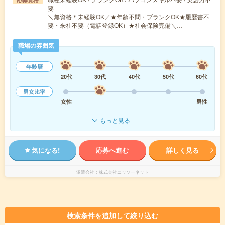
要
＼無資格＊未経験OK／★年齢不問・ブランクOK★履歴書不
要・来社不要（電話登録OK）★社会保険完備＼…
職場の雰囲気
年齢層
20代
30代
40代
50代
60代
男女比率
女性
男性
もっと見る
気になる!
応募へ進む
詳しく見る
派遣会社
株式会社ニッソーネット
検索条件を追加して絞り込む