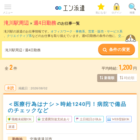
メニュー
気になる!
ログイン
検索
滝川駅周辺
×
週4日勤務
のお仕事一覧
滝川駅の派遣のお仕事情報です。
オフィスワーク・事務系
、
営業・販売・サービス系
、
クリエイティブ系
などのお仕事を取り揃えています。週4日勤務の条件の他に、
交通
費別途支給あり
、
職種未経験OK
、
友だちと一緒の応募OK
などのこだわり条件も取り
揃えています。
条件の変更
滝川駅周辺 / 週4日勤務
2
1,200
全
件
平均時給:
円
時給順
新着順
未読
掲載日
2026/08/02
＜医療行為はナシ＞時給1240円！病院で備品
のチェックなど
職種未経験OK
交通費別途支給あり
土日祝日が休み
WEB登録OK
派遣
北海道滝川市
勤務地