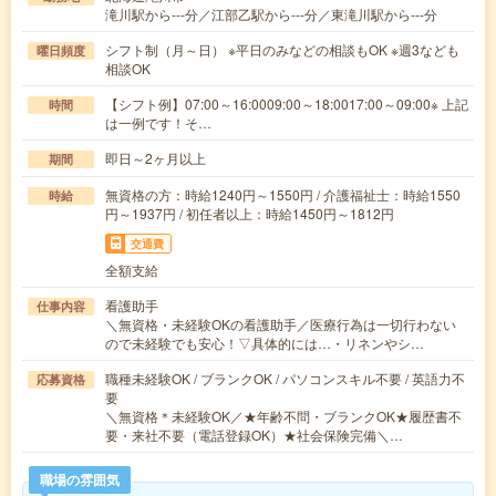
滝川駅から---分／江部乙駅から---分／東滝川駅から---分
シフト制（月～日） ※平日のみなどの相談もOK ※週3なども
曜日頻度
相談OK
【シフト例】07:00～16:0009:00～18:0017:00～09:00※ 上記
時間
は一例です！そ…
即日～2ヶ月以上
期間
無資格の方：時給1240円～1550円 / 介護福祉士：時給1550
時給
円～1937円 / 初任者以上：時給1450円～1812円
交通費
全額支給
看護助手
仕事内容
＼無資格・未経験OKの看護助手／医療行為は一切行わない
ので未経験でも安心！▽具体的には…・リネンやシ…
職種未経験OK / ブランクOK / パソコンスキル不要 / 英語力不
応募資格
要
＼無資格＊未経験OK／★年齢不問・ブランクOK★履歴書不
要・来社不要（電話登録OK）★社会保険完備＼…
職場の雰囲気