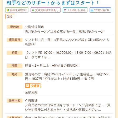
相手などのサポートからまずはスタート！
職種未経験OK
交通費別途支給あり
土日祝日が休み
WEB登録OK
派遣
北海道滝川市
勤務地
滝川駅から---分／江部乙駅から---分／東滝川駅から---分
シフト制（月～日） ※平日のみなどの相談もOK ※週3なども
曜日頻度
相談OK
【シフト例】07:00～16:0009:00～18:0017:00～09:00※ 上記
時間
は一例です！そ…
即日～2ヶ月以上 ■開始日の相談OK！
期間
無資格の方：時給1240円～1550円 / 介護福祉士：時給1550
時給
円～1937円 / 初任者以上：時給1450円～1812円
交通費
全額支給
介護関連
仕事内容
／利用者の方の日常生活をサポート！＼▽具体的には…・買
い物や散歩に付き添ったり・折り紙や体操などのレ…
職種未経験OK / ブランクOK / パソコンスキル不要 / 英語力不
応募資格