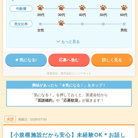
年齢層
20代
30代
40代
50代
60代
男女比率
女性
男性
もっと見る
気になる!
応募へ進む
詳しく見る
派遣会社
株式会社ニッソーネット
興味があったら「★気になる！」をタップ！
「気になる！」を押しておくと、派遣会社から
「面談確約」
や
「応募歓迎」
が届きます！
未読
掲載日
2026/07/30
【小規模施設だから安心】未経験OK＊お話し