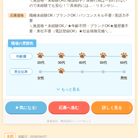
ので未経験でも安心！▽具体的には…・リネンやシ…
職種未経験OK / ブランクOK / パソコンスキル不要 / 英語力不
応募資格
要
＼無資格＊未経験OK／★年齢不問・ブランクOK★履歴書不
要・来社不要（電話登録OK）★社会保険完備＼…
職場の雰囲気
年齢層
20代
30代
40代
50代
60代
男女比率
女性
男性
もっと見る
気になる!
応募へ進む
詳しく見る
派遣会社
株式会社ニッソーネット
未読
掲載日
2026/08/07