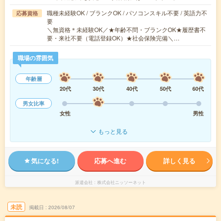
職種未経験OK / ブランクOK / パソコンスキル不要 / 英語力不
応募資格
要
＼無資格＊未経験OK／★年齢不問・ブランクOK★履歴書不
要・来社不要（電話登録OK）★社会保険完備＼…
職場の雰囲気
年齢層
20代
30代
40代
50代
60代
男女比率
女性
男性
もっと見る
気になる!
応募へ進む
詳しく見る
派遣会社
株式会社ニッソーネット
未読
掲載日
2026/08/07