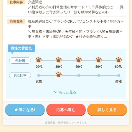
介護関連
仕事内容
／利用者の方の日常生活をサポート！＼▽具体的には…・買
い物や散歩に付き添ったり・折り紙や体操などのレ…
職種未経験OK / ブランクOK / パソコンスキル不要 / 英語力不
応募資格
要
＼無資格＊未経験OK／★年齢不問・ブランクOK★履歴書不
要・来社不要（電話登録OK）★社会保険完備＼…
職場の雰囲気
年齢層
20代
30代
40代
50代
60代
男女比率
女性
男性
もっと見る
気になる!
応募へ進む
詳しく見る
派遣会社
株式会社ニッソーネット