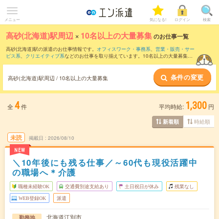
メニュー
気になる!
ログイン
検索
高砂(北海道)駅周辺
×
10名以上の大量募集
のお仕事一覧
高砂(北海道)駅の派遣のお仕事情報です。
オフィスワーク・事務系
、
営業・販売・サー
ビス系
、
クリエイティブ系
などのお仕事を取り揃えています。10名以上の大量募集の
条件の他に、
交通費別途支給あり
、
職種未経験OK
、
友だちと一緒の応募OK
などのこ
だわり条件も取り揃えています。
条件の変更
高砂(北海道)駅周辺 / 10名以上の大量募集
4
1,300
全
件
平均時給:
円
時給順
新着順
未読
掲載日
2026/08/10
NEW
＼10年後にも残る仕事／～60代も現役活躍中
の職場へ＊介護
職種未経験OK
交通費別途支給あり
土日祝日が休み
残業なし
WEB登録OK
派遣
北海道江別市
勤務地