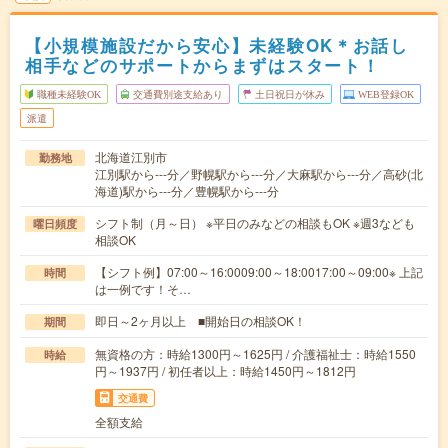
【小規模施設だから安心】未経験OK＊お話し
相手などのサポートからまずはスタート！
職種未経験OK
交通費別途支給あり
土日祝日が休み
WEB登録OK
派遣
北海道江別市
勤務地
江別駅から---分／野幌駅から---分／大麻駅から---分／高砂(北
海道)駅から---分／豊幌駅から---分
シフト制（月～日） ※平日のみなどの相談もOK ※週3なども
曜日頻度
相談OK
【シフト例】07:00～16:0009:00～18:0017:00～09:00※ 上記
時間
は一例です！そ…
即日～2ヶ月以上 ■開始日の相談OK！
期間
無資格の方：時給1300円～1625円 / 介護福祉士：時給1550
時給
円～1937円 / 初任者以上：時給1450円～1812円
交通費
全額支給