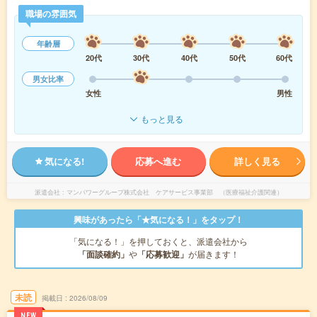
職場の雰囲気
年齢層
20代
30代
40代
50代
60代
男女比率
女性
男性
もっと見る
気になる!
応募へ進む
詳しく見る
派遣会社
マンパワーグループ株式会社 ケアサービス事業部 （医療福祉介護関連）
興味があったら「★気になる！」をタップ！
「気になる！」を押しておくと、派遣会社から
「面談確約」
や
「応募歓迎」
が届きます！
未読
掲載日
2026/08/09
NEW