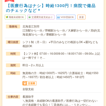
【医療行為はナシ】時給1300円！病院で備品
のチェックなど＊
職種未経験OK
交通費別途支給あり
WEB登録OK
派遣
北海道江別市
勤務地
江別駅から---分／野幌駅から---分／大麻駅から---分／高砂(北
海道)駅から---分／豊幌駅から---分
シフト制（月～日） ※平日のみなどの相談もOK ※週3なども
曜日頻度
相談OK
【シフト例】07:00～16:0009:00～18:0017:00～09:00※ 上記
時間
は一例です！そ…
即日～2ヶ月以上
期間
無資格の方：時給1300円～1625円 / 介護福祉士：時給1550
時給
円～1937円 / 初任者以上：時給1450円～1812円
交通費
全額支給
看護助手
仕事内容
＼無資格・未経験OKの看護助手／医療行為は一切行わない
ので未経験でも安心！▽具体的には…・リネンやシ…