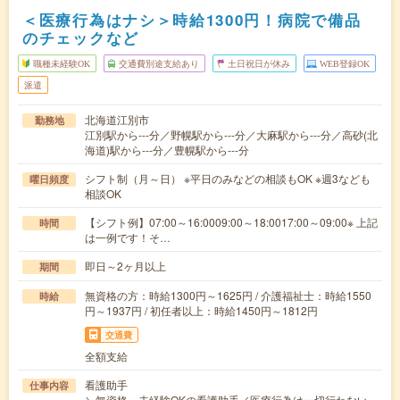
＜医療行為はナシ＞時給1300円！病院で備品
のチェックなど
職種未経験OK
交通費別途支給あり
土日祝日が休み
WEB登録OK
派遣
北海道江別市
勤務地
江別駅から---分／野幌駅から---分／大麻駅から---分／高砂(北
海道)駅から---分／豊幌駅から---分
シフト制（月～日） ※平日のみなどの相談もOK ※週3なども
曜日頻度
相談OK
【シフト例】07:00～16:0009:00～18:0017:00～09:00※ 上記
時間
は一例です！そ…
即日～2ヶ月以上
期間
無資格の方：時給1300円～1625円 / 介護福祉士：時給1550
時給
円～1937円 / 初任者以上：時給1450円～1812円
交通費
全額支給
看護助手
仕事内容
＼無資格・未経験OKの看護助手／医療行為は一切行わない