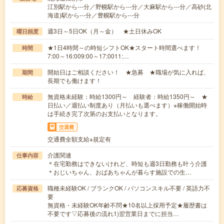
江別駅から---分／野幌駅から---分／大麻駅から---分／高砂(北
海道)駅から---分／豊幌駅から---分
週3日～5日OK（月～金） ★土日休みOK
曜日頻度
★1日4時間～の時短シフトOK★スタート時間選べます！
時間
7:00～16:009:00～17:0011:…
開始日はご相談ください！ ★急募 ★職場が気に入れば、
期間
長期でも働けます！
無資格未経験：時給1300円～ 経験者：時給1350円～ ★
時給
日払い／週払い制度あり（月払いも選べます）※稼働開始時
は手続き完了次第のお支払いとなります。
交通費
交通費全額支給※規定有
介護関連
仕事内容
＊在宅勤務はできないけれど、時短も週3日勤務も叶う介護
＊おじいちゃん、おばあちゃんが暮らす施設での生…
職種未経験OK / ブランクOK / パソコンスキル不要 / 英語力不
応募資格
要
無資格・未経験OK年齢不問★10名以上採用予定★履歴書は
不要です▽応募後の流れ1)翌営業日までに担当…