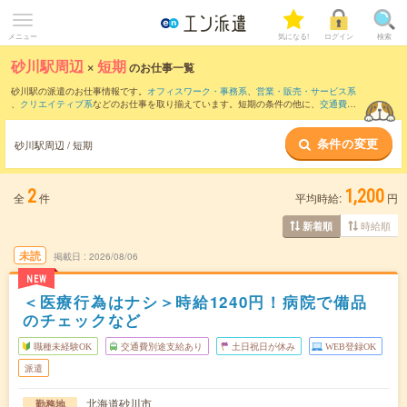
メニュー
気になる!
ログイン
検索
砂川駅周辺
×
短期
のお仕事一覧
砂川駅の派遣のお仕事情報です。
オフィスワーク・事務系
、
営業・販売・サービス系
、
クリエイティブ系
などのお仕事を取り揃えています。短期の条件の他に、
交通費別
途支給あり
、
職種未経験OK
、
友だちと一緒の応募OK
などでもお探し頂けます。
条件の変更
砂川駅周辺 / 短期
2
1,200
全
件
平均時給:
円
時給順
新着順
未読
掲載日
2026/08/06
NEW
＜医療行為はナシ＞時給1240円！病院で備品
のチェックなど
職種未経験OK
交通費別途支給あり
土日祝日が休み
WEB登録OK
派遣
北海道砂川市
勤務地