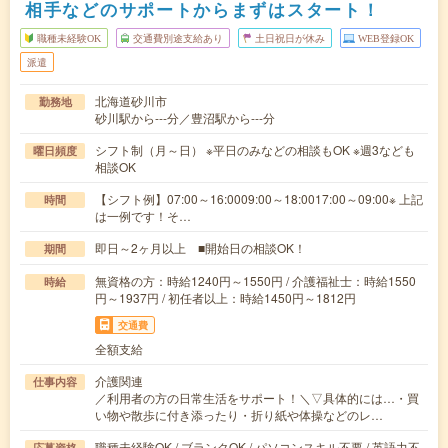
相手などのサポートからまずはスタート！
職種未経験OK
交通費別途支給あり
土日祝日が休み
WEB登録OK
派遣
北海道砂川市
勤務地
砂川駅から---分／豊沼駅から---分
シフト制（月～日） ※平日のみなどの相談もOK ※週3なども
曜日頻度
相談OK
【シフト例】07:00～16:0009:00～18:0017:00～09:00※ 上記
時間
は一例です！そ…
即日～2ヶ月以上 ■開始日の相談OK！
期間
無資格の方：時給1240円～1550円 / 介護福祉士：時給1550
時給
円～1937円 / 初任者以上：時給1450円～1812円
交通費
全額支給
介護関連
仕事内容
／利用者の方の日常生活をサポート！＼▽具体的には…・買
い物や散歩に付き添ったり・折り紙や体操などのレ…
職種未経験OK / ブランクOK / パソコンスキル不要 / 英語力不
応募資格