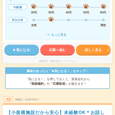
年齢層
20代
30代
40代
50代
60代
男女比率
女性
男性
もっと見る
気になる!
応募へ進む
詳しく見る
派遣会社
株式会社ニッソーネット
興味があったら「★気になる！」をタップ！
「気になる！」を押しておくと、派遣会社から
「面談確約」
や
「応募歓迎」
が届きます！
未読
掲載日
2026/08/01
【小規模施設だから安心】未経験OK＊お話し