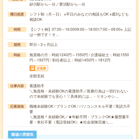
砂川駅から---分／豊沼駅から---分
シフト制（月～日） ※平日のみなどの相談もOK ※週3なども
曜日頻度
相談OK
【シフト例】07:00～16:0009:00～18:0017:00～09:00※ 上記
時間
は一例です！そ…
即日～2ヶ月以上
期間
無資格の方：時給1240円～1550円 / 介護福祉士：時給1550
時給
円～1937円 / 初任者以上：時給1450円～1812円
交通費
全額支給
看護助手
仕事内容
＼無資格・未経験OKの看護助手／医療行為は一切行わない
ので未経験でも安心！▽具体的には…・リネンやシ…
職種未経験OK / ブランクOK / パソコンスキル不要 / 英語力不
応募資格
要
＼無資格＊未経験OK／★年齢不問・ブランクOK★履歴書不
要・来社不要（電話登録OK）★社会保険完備＼…
職場の雰囲気