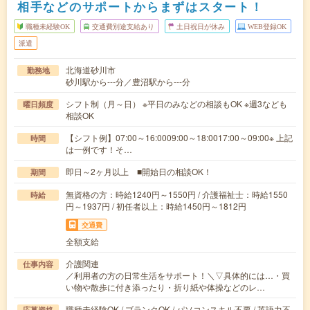
相手などのサポートからまずはスタート！
職種未経験OK
交通費別途支給あり
土日祝日が休み
WEB登録OK
派遣
北海道砂川市
勤務地
砂川駅から---分／豊沼駅から---分
シフト制（月～日） ※平日のみなどの相談もOK ※週3なども
曜日頻度
相談OK
【シフト例】07:00～16:0009:00～18:0017:00～09:00※ 上記
時間
は一例です！そ…
即日～2ヶ月以上 ■開始日の相談OK！
期間
無資格の方：時給1240円～1550円 / 介護福祉士：時給1550
時給
円～1937円 / 初任者以上：時給1450円～1812円
交通費
全額支給
介護関連
仕事内容
／利用者の方の日常生活をサポート！＼▽具体的には…・買
い物や散歩に付き添ったり・折り紙や体操などのレ…
職種未経験OK / ブランクOK / パソコンスキル不要 / 英語力不
応募資格