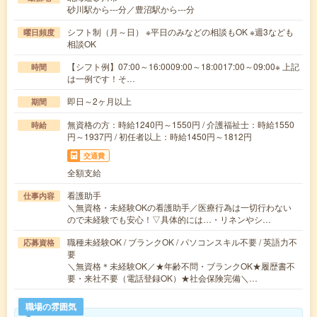
砂川駅から---分／豊沼駅から---分
シフト制（月～日） ※平日のみなどの相談もOK ※週3なども
曜日頻度
相談OK
【シフト例】07:00～16:0009:00～18:0017:00～09:00※ 上記
時間
は一例です！そ…
即日～2ヶ月以上
期間
無資格の方：時給1240円～1550円 / 介護福祉士：時給1550
時給
円～1937円 / 初任者以上：時給1450円～1812円
交通費
全額支給
看護助手
仕事内容
＼無資格・未経験OKの看護助手／医療行為は一切行わない
ので未経験でも安心！▽具体的には…・リネンやシ…
職種未経験OK / ブランクOK / パソコンスキル不要 / 英語力不
応募資格
要
＼無資格＊未経験OK／★年齢不問・ブランクOK★履歴書不
要・来社不要（電話登録OK）★社会保険完備＼…
職場の雰囲気