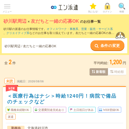
メニュー
気になる!
ログイン
検索
砂川駅周辺
×
友だちと一緒の応募OK
のお仕事一覧
砂川駅の派遣のお仕事情報です。
オフィスワーク・事務系
、
営業・販売・サービス系
、
クリエイティブ系
などのお仕事を取り揃えています。友だちと一緒の応募OKの条件
の他に、
交通費別途支給あり
、
職種未経験OK
、
週4日勤務
などのこだわり条件も取り
揃えています。
条件の変更
砂川駅周辺 / 友だちと一緒の応募OK
2
1,200
全
件
平均時給:
円
時給順
新着順
未読
掲載日
2026/08/06
NEW
＜医療行為はナシ＞時給1240円！病院で備品
のチェックなど
職種未経験OK
交通費別途支給あり
土日祝日が休み
WEB登録OK
派遣
北海道砂川市
勤務地