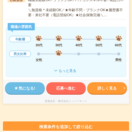
要
＼無資格＊未経験OK／★年齢不問・ブランクOK★履歴書不
要・来社不要（電話登録OK）★社会保険完備＼…
職場の雰囲気
年齢層
20代
30代
40代
50代
60代
男女比率
女性
男性
もっと見る
気になる!
応募へ進む
詳しく見る
派遣会社
株式会社ニッソーネット
検索条件を追加して絞り込む