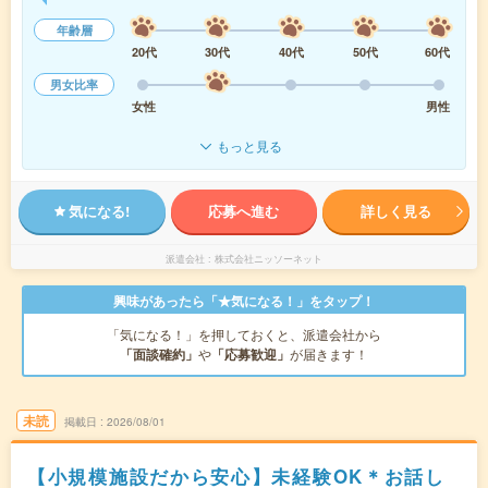
年齢層
20代
30代
40代
50代
60代
男女比率
女性
男性
もっと見る
気になる!
応募へ進む
詳しく見る
派遣会社
株式会社ニッソーネット
興味があったら「★気になる！」をタップ！
「気になる！」を押しておくと、派遣会社から
「面談確約」
や
「応募歓迎」
が届きます！
未読
掲載日
2026/08/01
【小規模施設だから安心】未経験OK＊お話し