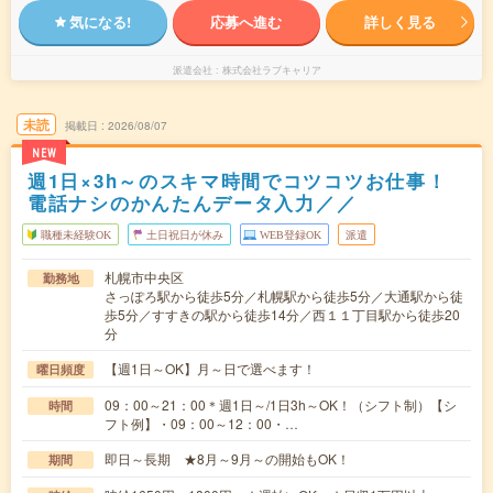
気になる!
応募へ進む
詳しく見る
派遣会社
株式会社ラブキャリア
未読
掲載日
2026/08/07
NEW
週1日×3h～のスキマ時間でコツコツお仕事！
電話ナシのかんたんデータ入力／／
職種未経験OK
土日祝日が休み
WEB登録OK
派遣
札幌市中央区
勤務地
さっぽろ駅から徒歩5分／札幌駅から徒歩5分／大通駅から徒
歩5分／すすきの駅から徒歩14分／西１１丁目駅から徒歩20
分
【週1日～OK】月～日で選べます！
曜日頻度
09：00～21：00＊週1日～/1日3h～OK！（シフト制）【シ
時間
フト例】・09：00～12：00・…
即日～長期 ★8月～9月～の開始もOK！
期間