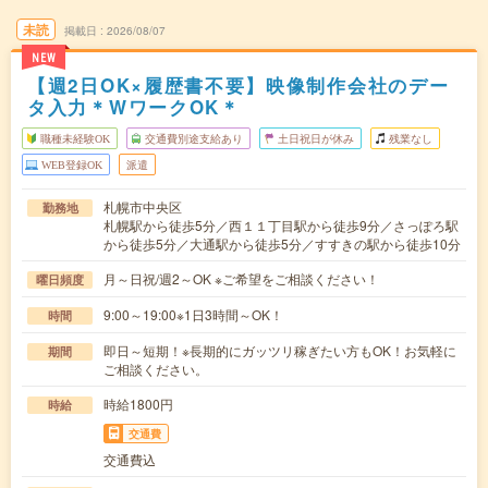
未読
掲載日
2026/08/07
NEW
【週2日OK×履歴書不要】映像制作会社のデー
タ入力＊WワークOK＊
職種未経験OK
交通費別途支給あり
土日祝日が休み
残業なし
WEB登録OK
派遣
札幌市中央区
勤務地
札幌駅から徒歩5分／西１１丁目駅から徒歩9分／さっぽろ駅
から徒歩5分／大通駅から徒歩5分／すすきの駅から徒歩10分
月～日祝/週2～OK ※ご希望をご相談ください！
曜日頻度
9:00～19:00※1日3時間～OK！
時間
即日～短期！※長期的にガッツリ稼ぎたい方もOK！お気軽に
期間
ご相談ください。
時給1800円
時給
交通費
交通費込