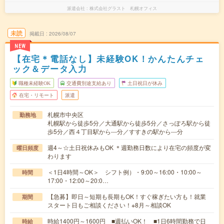
派遣会社
株式会社グラスト 札幌オフィス
未読
掲載日
2026/08/07
NEW
【在宅＊電話なし】未経験OK！かんたんチェ
ック＆データ入力
職種未経験OK
交通費別途支給あり
土日祝日が休み
在宅・リモート
派遣
札幌市中央区
勤務地
札幌駅から徒歩5分／大通駅から徒歩5分／さっぽろ駅から徒
歩5分／西４丁目駅から---分／すすきの駅から---分
週4～☆土日祝休みもOK ＊週勤務日数により在宅の頻度が変
曜日頻度
わります
＜1日4時間～OK＞ シフト例）・9:00～16:00・10:00～
時間
17:00・12:00～20:0…
【急募】即日～短期も長期もOK！すぐ稼ぎたい方も！就業
期間
スタート日もご相談ください！※8月～相談OK
時給1400円～1600円 ■週払いOK！ ■1日6時間勤務で日
時給