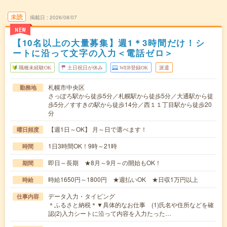
未読
掲載日
2026/08/07
NEW
【10名以上の大量募集】週1＊3時間だけ！シ
ートに沿って文字の入力＜電話ゼロ＞
職種未経験OK
土日祝日が休み
WEB登録OK
派遣
札幌市中央区
勤務地
さっぽろ駅から徒歩5分／札幌駅から徒歩5分／大通駅から徒
歩5分／すすきの駅から徒歩14分／西１１丁目駅から徒歩20
分
【週1日～OK】 月～日で選べます！
曜日頻度
1日3時間OK！9時～21時
時間
即日～長期 ★8月～9月～の開始もOK！
期間
時給1650円～1800円 ★週払いOK ★日収1万円以上
時給
データ入力・タイピング
仕事内容
＊ふるさと納税＊▼具体的なお仕事 (1)氏名や住所などを確
認(2)入力シートに沿って内容を入力たった…