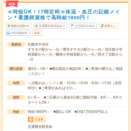
NEW
≪時短OK！17時定時≫体温・血圧の記録メイ
ン＊看護師資格で高時給1900円！
職種未経験OK
交通費別途支給あり
土日祝日が休み
残業なし
WEB登録OK
派遣
札幌市中央区
勤務地
すすきの駅から---分／豊水すすきの駅から---分／資生館小学
校前駅から---分／幌南小学校前駅から---分／西８丁目駅から-
--分
週3日～OK！ ■曜日固定の相談OK！ ■ご希望の曜日をご相談
曜日頻度
ください！
＼日勤のみ／シフト例・10:00～15:00・9:00～17:00（休憩
時間
60分）■ご希望があればその…
2ヶ月～ ■ご応募から最短3日後に開始可能 8月～、9月ス
期間
タートもOK！
時給1900円～ ■週払いOK ■日収1万5200円以上
時給
交通費
交通費全額支給