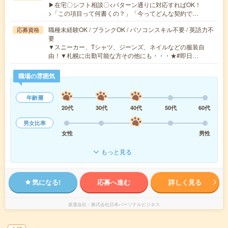
▶在宅〇シフト相談〇<パターン通りに対応すればOK！
>「この項目って何書くの？」「今ってどんな契約で…
職種未経験OK / ブランクOK / パソコンスキル不要 / 英語力不
応募資格
要
▼スニーカー、Tシャツ、ジーンズ、ネイルなどの服装自
由！▼札幌に出勤可能な方その他にも・・・★#即日…
職場の雰囲気
年齢層
20代
30代
40代
50代
60代
男女比率
女性
男性
もっと見る
気になる!
応募へ進む
詳しく見る
派遣会社
株式会社日本パーソナルビジネス