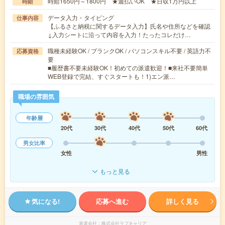
時給1650円～1800円 ★週払いOK ★日収1万円以上
時給
データ入力・タイピング
仕事内容
【ふるさと納税に関するデータ入力】氏名や住所などを確認
↓入力シートに沿って内容を入力！たったコレだけ…
職種未経験OK / ブランクOK / パソコンスキル不要 / 英語力不
応募資格
要
■履歴書不要未経験OK！初めての派遣歓迎！■来社不要簡単
WEB登録で完結、すぐスタートも！1)エン派…
職場の雰囲気
年齢層
20代
30代
40代
50代
60代
男女比率
女性
男性
もっと見る
気になる!
応募へ進む
詳しく見る
派遣会社
株式会社ラブキャリア