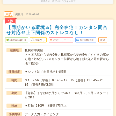
派遣会社
株式会社ラブキャリア
未読
掲載日
2026/08/07
NEW
【同期がいる環境☕︎】完全在宅！カンタン問合
せ対応＠上下関係のストレスなし！
職種未経験OK
残業なし
在宅・リモート
WEB登録OK
派遣
札幌市中央区
勤務地
さっぽろ駅から徒歩5分／札幌駅から徒歩5分／すすきの駅か
ら地下鉄5分／バスセンター前駅から地下鉄5分／菊水駅から
地下鉄5分
▼シフト制／土日祝含む週5日
曜日頻度
▼1日7.5h【早番】 8：45～17：15【遅番】11：45～20：
時間
15 (実働7.5h/休憩1h…
【急募】まずは3か月からでOK！ ★8月～、9月～スタート
期間
もOK！
▼時給1680円 #日収1万以上
時給
データ入力・タイピング
仕事内容