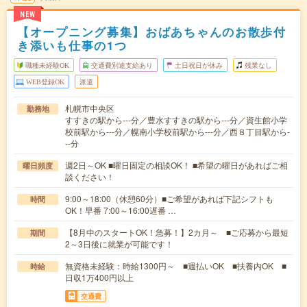
NEW
【オープニング募集】おばあちゃんのお散歩付
き添いも仕事の1つ
職種未経験OK
交通費別途支給あり
土日祝日が休み
残業なし
WEB登録OK
派遣
札幌市中央区
勤務地
すすきの駅から---分／豊水すすきの駅から---分／資生館小学
校前駅から---分／幌南小学校前駅から---分／西８丁目駅から-
--分
週2日～OK ■曜日固定の相談OK！ ■希望の曜日があればご相
曜日頻度
談ください！
9:00～18:00（休憩60分）■ご希望があれば下記シフトも
時間
OK！早番 7:00～16:00遅番 …
【8月中のスタートOK！急募！】2カ月～ ■ご応募から最短
期間
2～3日後に就業が可能です！
無資格未経験：時給1300円～ ■週払いOK ■扶養内OK ■
時給
日収1万400円以上
交通費