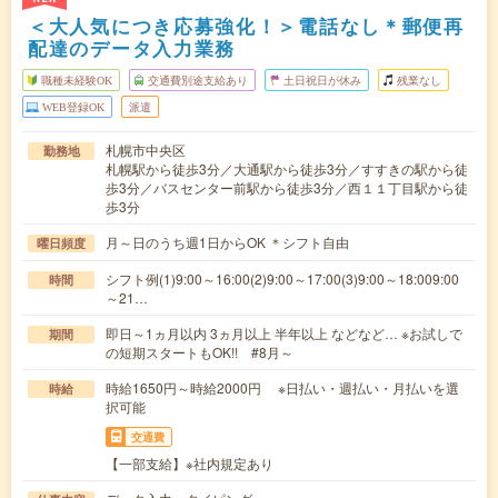
＜大人気につき応募強化！＞電話なし＊郵便再
配達のデータ入力業務
職種未経験OK
交通費別途支給あり
土日祝日が休み
残業なし
WEB登録OK
派遣
札幌市中央区
勤務地
札幌駅から徒歩3分／大通駅から徒歩3分／すすきの駅から徒
歩3分／バスセンター前駅から徒歩3分／西１１丁目駅から徒
歩3分
月～日のうち週1日からOK ＊シフト自由
曜日頻度
シフト例(1)9:00～16:00(2)9:00～17:00(3)9:00～18:009:00
時間
～21…
即日～1ヵ月以内 3ヵ月以上 半年以上 などなど… ※お試しで
期間
の短期スタートもOK!! #8月～
時給1650円～時給2000円 ※日払い・週払い・月払いを選
時給
択可能
交通費
【一部支給】※社内規定あり