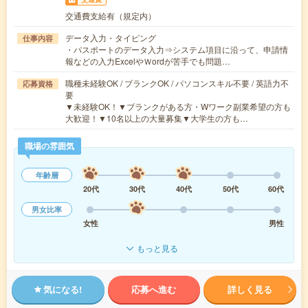
交通費支給有（規定内）
データ入力・タイピング
仕事内容
・パスポートのデータ入力⇒システム項目に沿って、申請情
報などの入力ExcelやＷordが苦手でも問題…
職種未経験OK / ブランクOK / パソコンスキル不要 / 英語力不
応募資格
要
▼未経験OK！▼ブランクがある方・Wワーク副業希望の方も
大歓迎！▼10名以上の大量募集▼大学生の方も…
職場の雰囲気
年齢層
20代
30代
40代
50代
60代
男女比率
女性
男性
もっと見る
気になる!
応募へ進む
詳しく見る