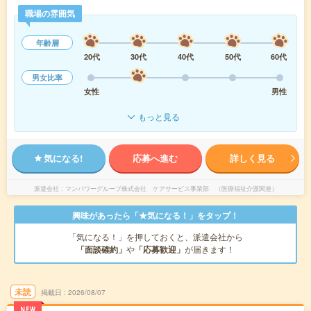
職場の雰囲気
年齢層
20代
30代
40代
50代
60代
男女比率
女性
男性
もっと見る
気になる!
応募へ進む
詳しく見る
派遣会社
マンパワーグループ株式会社 ケアサービス事業部 （医療福祉介護関連）
興味があったら「★気になる！」をタップ！
「気になる！」を押しておくと、派遣会社から
「面談確約」
や
「応募歓迎」
が届きます！
未読
掲載日
2026/08/07
NEW