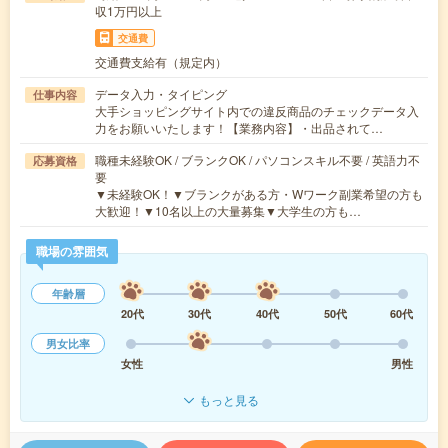
収1万円以上
交通費
交通費支給有（規定内）
データ入力・タイピング
仕事内容
大手ショッピングサイト内での違反商品のチェックデータ入
力をお願いいたします！【業務内容】・出品されて…
職種未経験OK / ブランクOK / パソコンスキル不要 / 英語力不
応募資格
要
▼未経験OK！▼ブランクがある方・Wワーク副業希望の方も
大歓迎！▼10名以上の大量募集▼大学生の方も…
職場の雰囲気
年齢層
20代
30代
40代
50代
60代
男女比率
女性
男性
もっと見る