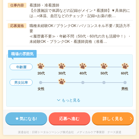
看護師・准看護師
仕事内容
【介護施設で体調などの記録がメイン＊看護師】▼具体的に
は…○体温、血圧などのチェック・記録○お薬の飲…
職種未経験OK / ブランクOK / パソコンスキル不要 / 英語力不
応募資格
要
≪履歴書不要≫・年齢不問（50代・60代の方も活躍中！）・
未経験OK・ブランクOK・看護師資格（准看…
職場の雰囲気
年齢層
20代
30代
40代
50代
60代
男女比率
女性
男性
もっと見る
気になる!
応募へ進む
詳しく見る
派遣会社
日研トータルソーシング株式会社 メディカルケア事業部 ナース派遣