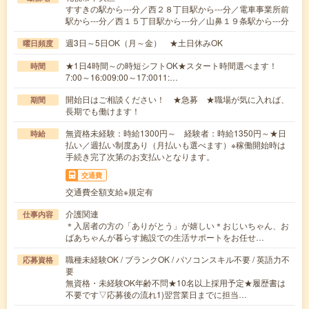
すすきの駅から---分／西２８丁目駅から---分／電車事業所前
駅から---分／西１５丁目駅から---分／山鼻１９条駅から---分
週3日～5日OK（月～金） ★土日休みOK
曜日頻度
★1日4時間～の時短シフトOK★スタート時間選べます！
時間
7:00～16:009:00～17:0011:…
開始日はご相談ください！ ★急募 ★職場が気に入れば、
期間
長期でも働けます！
無資格未経験：時給1300円～ 経験者：時給1350円～★日
時給
払い／週払い制度あり（月払いも選べます）※稼働開始時は
手続き完了次第のお支払いとなります。
交通費
交通費全額支給※規定有
介護関連
仕事内容
＊入居者の方の「ありがとう」が嬉しい＊おじいちゃん、お
ばあちゃんが暮らす施設での生活サポートをお任せ…
職種未経験OK / ブランクOK / パソコンスキル不要 / 英語力不
応募資格
要
無資格・未経験OK年齢不問★10名以上採用予定★履歴書は
不要です▽応募後の流れ1)翌営業日までに担当…