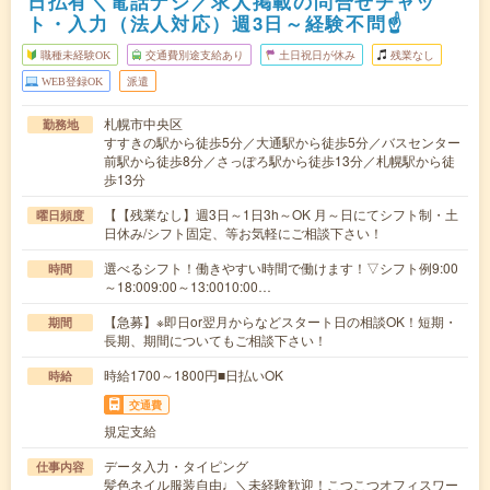
日払有＼電話ナシ／求人掲載の問合せチャッ
ト・入力（法人対応）週3日～経験不問☝
職種未経験OK
交通費別途支給あり
土日祝日が休み
残業なし
WEB登録OK
派遣
札幌市中央区
勤務地
すすきの駅から徒歩5分／大通駅から徒歩5分／バスセンター
前駅から徒歩8分／さっぽろ駅から徒歩13分／札幌駅から徒
歩13分
【【残業なし】週3日～1日3h～OK 月～日にてシフト制・土
曜日頻度
日休み/シフト固定、等お気軽にご相談下さい！
選べるシフト！働きやすい時間で働けます！▽シフト例9:00
時間
～18:009:00～13:0010:00…
【急募】※即日or翌月からなどスタート日の相談OK！短期・
期間
長期、期間についてもご相談下さい！
時給1700～1800円■日払いOK
時給
交通費
規定支給
データ入力・タイピング
仕事内容
髪色ネイル服装自由♩＼未経験歓迎！こつこつオフィスワー