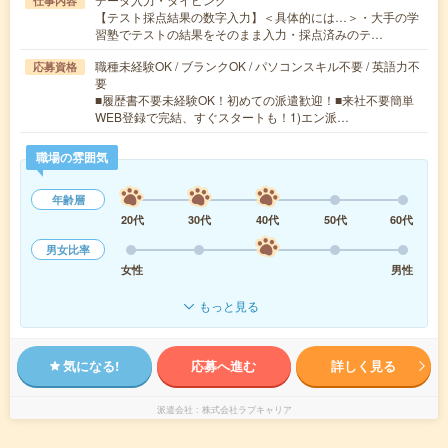
仕事内容
【テスト採点結果の数字入力】＜具体的には…＞・大手の学
習塾でテストの結果をそのまま入力・採点済みのテ…
職種未経験OK / ブランクOK / パソコンスキル不要 / 英語力不
応募資格
要
■履歴書不要未経験OK！初めての派遣歓迎！■来社不要簡単
WEB登録で完結、すぐスタートも！1)エン派…
職場の雰囲気
年齢層
20代
30代
40代
50代
60代
男女比率
女性
男性
もっと見る
気になる!
応募へ進む
詳しく見る
派遣会社
株式会社ラブキャリア