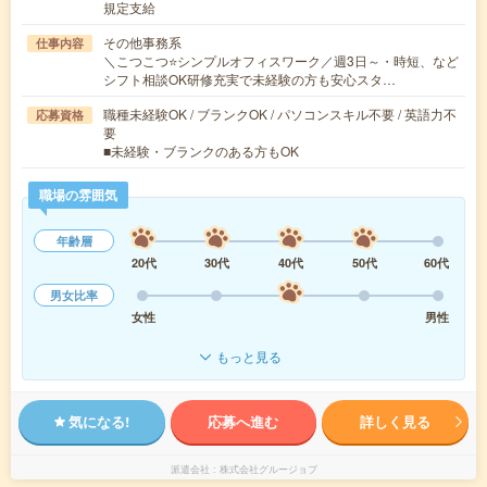
規定支給
その他事務系
仕事内容
＼こつこつ⭐シンプルオフィスワーク／週3日～・時短、など
シフト相談OK研修充実で未経験の方も安心スタ…
職種未経験OK / ブランクOK / パソコンスキル不要 / 英語力不
応募資格
要
■未経験・ブランクのある方もOK
職場の雰囲気
年齢層
20代
30代
40代
50代
60代
男女比率
女性
男性
もっと見る
気になる!
応募へ進む
詳しく見る
派遣会社
株式会社グルージョブ