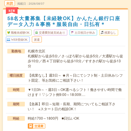
未読
掲載日
2026/08/07
NEW
58名大量募集【未経験OK】かんたん銀行口座
データ入力＆事務＊服装自由・日払有＊
職種未経験OK
交通費別途支給あり
土日祝日が休み
残業なし
WEB登録OK
派遣
札幌市北区
勤務地
札幌駅から徒歩5分／さっぽろ駅から徒歩5分／大通駅から徒
歩10分／西４丁目駅から徒歩10分／すすきの駅から徒歩13
分
【残業なし】週3日～ ★月～日にてシフト制・土日休み/シフ
曜日頻度
ト固定、等お気軽にご相談下さい！
▼1日3h～・週3日～OK選べるシフト！働きやすい時間で働
時間
けます！▽シフト例9:00～18:009:…
【急募】即日～短期・長期、期間についてもご相談下さ
期間
い！ ※スタート日の相談OK！
時給1700～1800円 ■日払いOK
時給
交通費