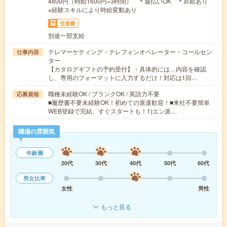
4800円（時給1600円×3時間） ＊週払いOK ＊昇給あり
※経験スキルにより時給変動あり
交通費
別途一部支給
テレマーケティング・テレフォンオペレーター・コールセン
仕事内容
ター
【カタログギフトの予約受付】・具体的には…内容を確認
し、専用のフォーマットに入力するだけ！対応は1回…
職種未経験OK / ブランクOK / 英語力不要
応募資格
■履歴書不要未経験OK！初めての派遣歓迎！■来社不要簡単
WEB登録で完結、すぐスタートも！1)エン派…
職場の雰囲気
年齢層
20代
30代
40代
50代
60代
男女比率
女性
男性
もっと見る