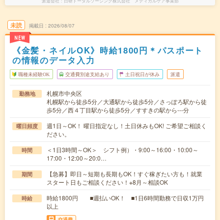
派遣会社
日研トータルソーシング株式会社 メディカルケア事業部
未読
掲載日
2026/08/07
NEW
《金髪・ネイルOK》時給1800円＊パスポート
の情報のデータ入力
職種未経験OK
交通費別途支給あり
土日祝日が休み
派遣
札幌市中央区
勤務地
札幌駅から徒歩5分／大通駅から徒歩5分／さっぽろ駅から徒
歩5分／西４丁目駅から徒歩5分／すすきの駅から---分
週1日～OK！ 曜日指定なし！土日休みもOK! ご希望ご相談く
曜日頻度
ださい。
＜1日3時間～OK＞ シフト例）・9:00～16:00・10:00～
時間
17:00・12:00～20:0…
【急募】即日～短期も長期もOK！すぐ稼ぎたい方も！就業
期間
スタート日もご相談ください！※8月～相談OK
時給1800円 ■週払いOK！ ■1日6時間勤務で日収1万円
時給
以上
交通費