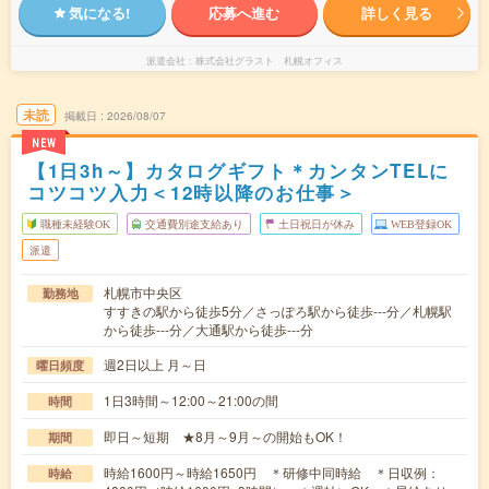
気になる!
応募へ進む
詳しく見る
派遣会社
株式会社グラスト 札幌オフィス
未読
掲載日
2026/08/07
NEW
【1日3h～】カタログギフト＊カンタンTELに
コツコツ入力＜12時以降のお仕事＞
職種未経験OK
交通費別途支給あり
土日祝日が休み
WEB登録OK
派遣
札幌市中央区
勤務地
すすきの駅から徒歩5分／さっぽろ駅から徒歩---分／札幌駅
から徒歩---分／大通駅から徒歩---分
週2日以上 月～日
曜日頻度
1日3時間～12:00～21:00の間
時間
即日～短期 ★8月～9月～の開始もOK！
期間
時給1600円～時給1650円 ＊研修中同時給 ＊日収例：
時給