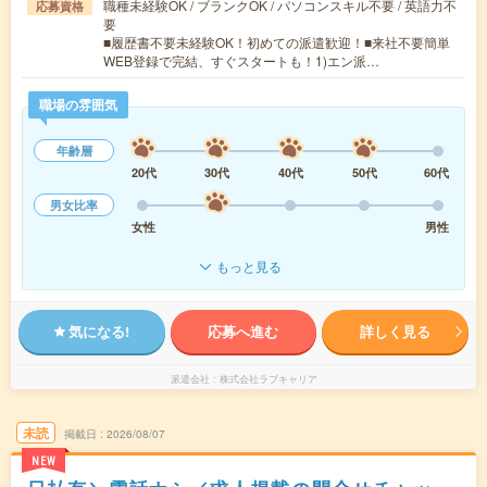
職種未経験OK / ブランクOK / パソコンスキル不要 / 英語力不
応募資格
要
■履歴書不要未経験OK！初めての派遣歓迎！■来社不要簡単
WEB登録で完結、すぐスタートも！1)エン派…
職場の雰囲気
年齢層
20代
30代
40代
50代
60代
男女比率
女性
男性
もっと見る
気になる!
応募へ進む
詳しく見る
派遣会社
株式会社ラブキャリア
未読
掲載日
2026/08/07
NEW