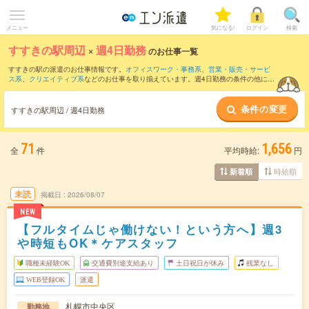
メニュー
気になる!
ログイン
検索
すすきの駅周辺
×
週4日勤務
のお仕事一覧
すすきの駅の派遣のお仕事情報です。
オフィスワーク・事務系
、
営業・販売・サービ
ス系
、
クリエイティブ系
などのお仕事を取り揃えています。週4日勤務の条件の他に、
交通費別途支給あり
、
職種未経験OK
、
友だちと一緒の応募OK
などのこだわり条件も
取り揃えています。
条件の変更
すすきの駅周辺 / 週4日勤務
71
1,656
全
件
平均時給:
円
時給順
新着順
未読
掲載日
2026/08/07
NEW
【フルタイムじゃ働けない！という方へ】週3
や時短もOK＊ケアスタッフ
職種未経験OK
交通費別途支給あり
土日祝日が休み
残業なし
WEB登録OK
派遣
札幌市中央区
勤務地