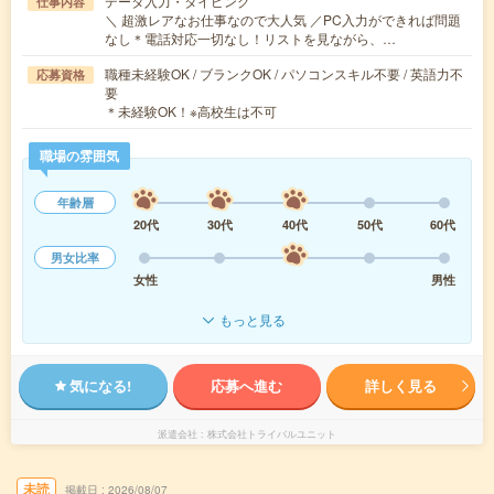
データ入力・タイピング
仕事内容
＼ 超激レアなお仕事なので大人気 ／PC入力ができれば問題
なし＊電話対応一切なし！リストを見ながら、…
職種未経験OK / ブランクOK / パソコンスキル不要 / 英語力不
応募資格
要
＊未経験OK！※高校生は不可
職場の雰囲気
年齢層
20代
30代
40代
50代
60代
男女比率
女性
男性
もっと見る
気になる!
応募へ進む
詳しく見る
派遣会社
株式会社トライバルユニット
未読
掲載日
2026/08/07