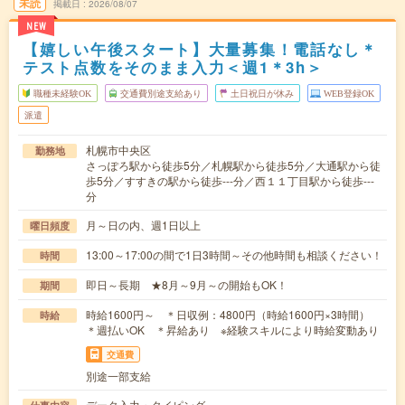
未読
掲載日
2026/08/07
NEW
【嬉しい午後スタート】大量募集！電話なし＊
テスト点数をそのまま入力＜週1＊3h＞
職種未経験OK
交通費別途支給あり
土日祝日が休み
WEB登録OK
派遣
札幌市中央区
勤務地
さっぽろ駅から徒歩5分／札幌駅から徒歩5分／大通駅から徒
歩5分／すすきの駅から徒歩---分／西１１丁目駅から徒歩---
分
月～日の内、週1日以上
曜日頻度
13:00～17:00の間で1日3時間～その他時間も相談ください！
時間
即日～長期 ★8月～9月～の開始もOK！
期間
時給1600円～ ＊日収例：4800円（時給1600円×3時間）
時給
＊週払いOK ＊昇給あり ※経験スキルにより時給変動あり
交通費
別途一部支給
データ入力・タイピング