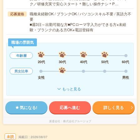
ク／研修充実で安心スタート＊難しい操作ナシ＊P…
職種未経験OK / ブランクOK / パソコンスキル不要 / 英語力不
応募資格
要
■週3日～出勤可能な方■PCローマ字入力ができる方※未経
験・ブランクのある方OK※電話登録有
職場の雰囲気
年齢層
20代
30代
40代
50代
60代
男女比率
女性
男性
もっと見る
気になる!
応募へ進む
詳しく見る
派遣会社
株式会社グルージョブ
未読
掲載日
2026/08/07