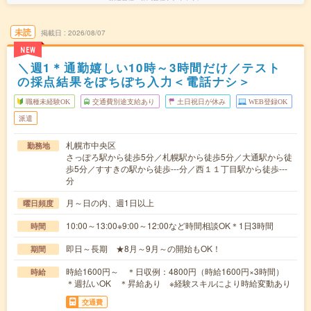
未読
掲載日
2026/08/07
NEW
＼週1＊通勤嬉しい10時～3時間だけ／テスト
の採点結果をぽちぽち入力＜電話ナシ＞
職種未経験OK
交通費別途支給あり
土日祝日が休み
WEB登録OK
派遣
札幌市中央区
勤務地
さっぽろ駅から徒歩5分／札幌駅から徒歩5分／大通駅から徒
歩5分／すすきの駅から徒歩---分／西１１丁目駅から徒歩---
分
月～日の内、週1日以上
曜日頻度
10:00～13:00※9:00～12:00など時間相談OK＊1日3時間
時間
即日～長期 ★8月～9月～の開始もOK！
期間
時給1600円～ ＊日収例：4800円（時給1600円×3時間）
時給
＊週払いOK ＊昇給あり ※経験スキルにより時給変動あり
交通費