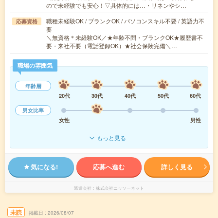
ので未経験でも安心！▽具体的には…・リネンやシ…
職種未経験OK / ブランクOK / パソコンスキル不要 / 英語力不
応募資格
要
＼無資格＊未経験OK／★年齢不問・ブランクOK★履歴書不
要・来社不要（電話登録OK）★社会保険完備＼…
職場の雰囲気
年齢層
20代
30代
40代
50代
60代
男女比率
女性
男性
もっと見る
気になる!
応募へ進む
詳しく見る
派遣会社
株式会社ニッソーネット
未読
掲載日
2026/08/07