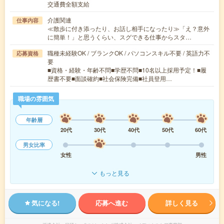
交通費全額支給
介護関連
仕事内容
≪散歩に付き添ったり、お話し相手になったり≫「え？意外
に簡単！」と思うくらい、スグできる仕事からスタ…
職種未経験OK / ブランクOK / パソコンスキル不要 / 英語力不
応募資格
要
■資格・経験・年齢不問■学歴不問■10名以上採用予定！■履
歴書不要■面談確約■社会保険完備■社員登用…
職場の雰囲気
年齢層
20代
30代
40代
50代
60代
男女比率
女性
男性
もっと見る
気になる!
応募へ進む
詳しく見る