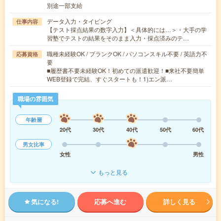
別途一部支給
データ入力・タイピング
仕事内容
【テスト採点結果の数字入力】＜具体的には…＞・大手の学
習塾でテストの結果をそのまま入力・採点済みのテ…
職種未経験OK / ブランクOK / パソコンスキル不要 / 英語力不
応募資格
要
■履歴書不要未経験OK！初めての派遣歓迎！■来社不要簡単
WEB登録で完結、すぐスタートも！1)エン派…
職場の雰囲気
年齢層
20代
30代
40代
50代
60代
男女比率
女性
男性
もっと見る
気になる!
応募へ進む
詳しく見る