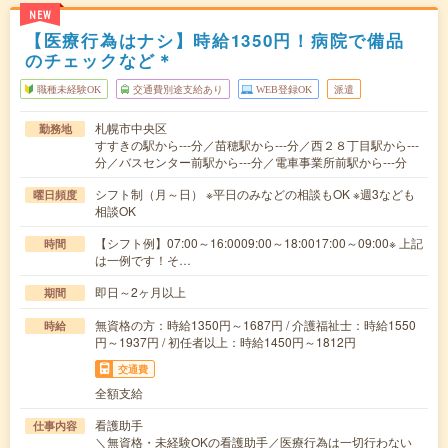
NEW
【医療行為はナシ】時給1350円！病院で備品
のチェックなど＊
職種未経験OK
交通費別途支給あり
WEB登録OK
派遣
札幌市中央区
勤務地
すすきの駅から---分／苗穂駅から---分／西２８丁目駅から---
分／バスセンター前駅から---分／電車事業所前駅から---分
シフト制（月～日） ※平日のみなどの相談もOK ※週3なども
曜日頻度
相談OK
【シフト例】07:00～16:0009:00～18:0017:00～09:00※ 上記
時間
は一例です！そ…
即日～2ヶ月以上
期間
無資格の方：時給1350円～1687円 / 介護福祉士：時給1550
時給
円～1937円 / 初任者以上：時給1450円～1812円
交通費
全額支給
看護助手
仕事内容
＼無資格・未経験OKの看護助手／医療行為は一切行わない