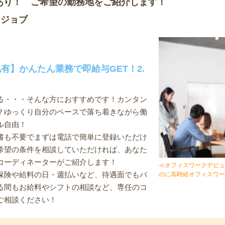
あり！ ご希望の勤務地をご紹介します！
ージョブ
有】かんたん業務で即給与GET！2.
る・・・そんな方におすすめです！カンタン
？ゆっくり自分のペースで落ち着きながら働
ル自由！
書も不要でまずは電話で簡単に登録いただけ
希望の条件を相談していただければ、あなた
コーディネーターがご紹介します！
≪オフィスワークデビュ
保険や給料の日・週払いなど、待遇面でもバ
のに高時給オフィスワー
る間もお給料やシフトの相談など、専任のコ
ご相談ください！