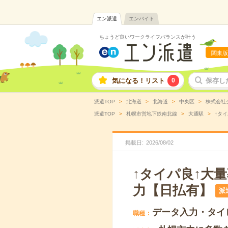
エン派遣
エンバイト
ちょうど良いワークライフバランスが叶う
関東版
気になる！リスト
0
保存し
派遣TOP
北海道
北海道
中央区
株式会社
派遣TOP
札幌市営地下鉄南北線
大通駅
↑タ
掲載日
2026
/
08
/
02
↑タイパ良↑大
力【日払有】
派
データ入力・タイ
職種