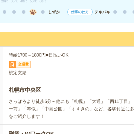
20代
30代
40代
50代
60代
しずか
テキパキ
仕事の仕方
時給1700～1800円■日払いOK
交通費
規定支給
札幌市中央区
さっぽろより徒歩5分～他にも「札幌」「大通」「西11丁目」
ー前」「琴似」「中島公園」「すすきの」など、各駅付近に
をご紹介します！
副業・WワークOK