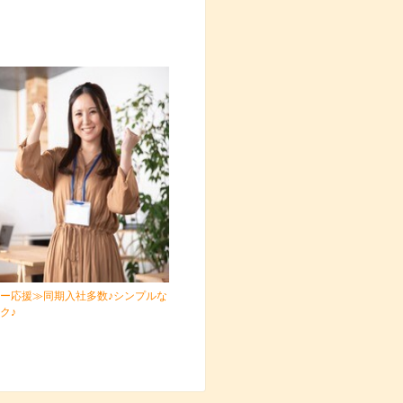
ー応援≫同期入社多数♪シンプルな
ク♪