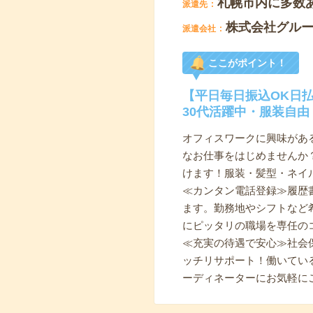
札幌市内に多数
派遣先
株式会社グル
派遣会社
ここがポイント！
【平日毎日振込OK日払
30代活躍中・服装自由
オフィスワークに興味があ
なお仕事をはじめませんか
けます！服装・髪型・ネイ
≪カンタン電話登録≫履歴
ます。勤務地やシフトなど
にピッタリの職場を専任の
≪充実の待遇で安心≫社会
ッチリサポート！働いてい
ーディネーターにお気軽に