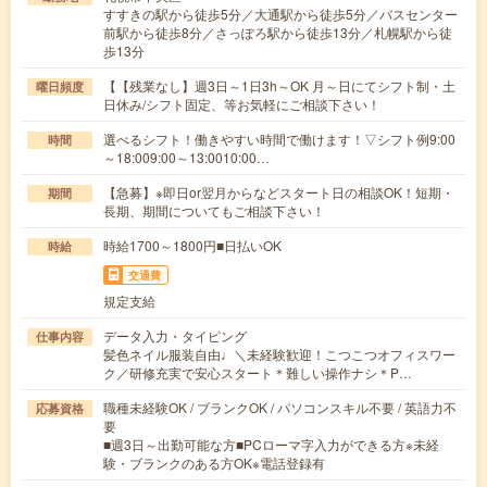
すすきの駅から徒歩5分／大通駅から徒歩5分／バスセンター
前駅から徒歩8分／さっぽろ駅から徒歩13分／札幌駅から徒
歩13分
【【残業なし】週3日～1日3h～OK 月～日にてシフト制・土
曜日頻度
日休み/シフト固定、等お気軽にご相談下さい！
選べるシフト！働きやすい時間で働けます！▽シフト例9:00
時間
～18:009:00～13:0010:00…
【急募】※即日or翌月からなどスタート日の相談OK！短期・
期間
長期、期間についてもご相談下さい！
時給1700～1800円■日払いOK
時給
交通費
規定支給
データ入力・タイピング
仕事内容
髪色ネイル服装自由♩＼未経験歓迎！こつこつオフィスワー
ク／研修充実で安心スタート＊難しい操作ナシ＊P…
職種未経験OK / ブランクOK / パソコンスキル不要 / 英語力不
応募資格
要
■週3日～出勤可能な方■PCローマ字入力ができる方※未経
験・ブランクのある方OK※電話登録有