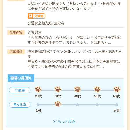
日払い／週払い制度あり（月払いも選べます）※稼働開始時
は手続き完了次第のお支払いとなります。
交通費
交通費全額支給※規定有
介護関連
仕事内容
＊入居者の方の「ありがとう」が嬉しい＊お年寄りを笑顔に
する介護のお仕事です。おじいちゃん、おばあちゃ…
職種未経験OK / ブランクOK / パソコンスキル不要 / 英語力不
応募資格
要
無資格・未経験OK年齢不問★10名以上採用予定★履歴書は
不要です▽応募後の流れ1)翌営業日までに担当…
職場の雰囲気
年齢層
20代
30代
40代
50代
60代
男女比率
女性
男性
もっと見る