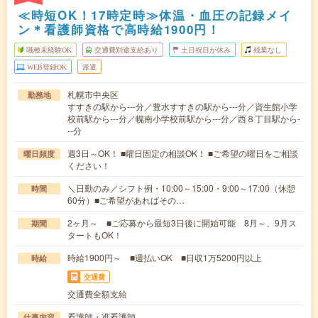
≪時短OK！17時定時≫体温・血圧の記録メイ
ン＊看護師資格で高時給1900円！
職種未経験OK
交通費別途支給あり
土日祝日が休み
残業なし
WEB登録OK
派遣
札幌市中央区
勤務地
すすきの駅から---分／豊水すすきの駅から---分／資生館小学
校前駅から---分／幌南小学校前駅から---分／西８丁目駅から-
--分
週3日～OK！ ■曜日固定の相談OK！ ■ご希望の曜日をご相談
曜日頻度
ください！
＼日勤のみ／シフト例・10:00～15:00・9:00～17:00（休憩
時間
60分）■ご希望があればその…
2ヶ月～ ■ご応募から最短3日後に開始可能 8月～、9月ス
期間
タートもOK！
時給1900円～ ■週払いOK ■日収1万5200円以上
時給
交通費
交通費全額支給
看護師・准看護師
仕事内容