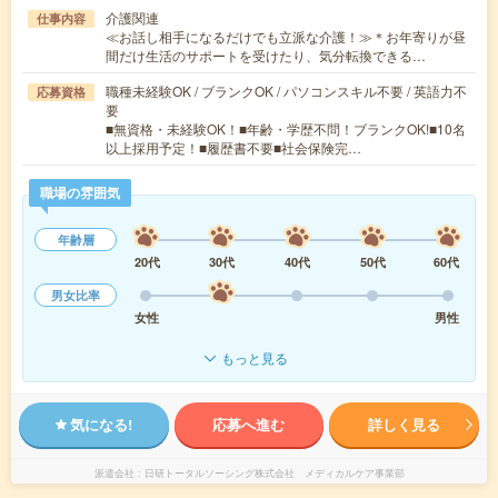
介護関連
仕事内容
≪お話し相手になるだけでも立派な介護！≫＊お年寄りが昼
間だけ生活のサポートを受けたり、気分転換できる…
職種未経験OK / ブランクOK / パソコンスキル不要 / 英語力不
応募資格
要
■無資格・未経験OK！■年齢・学歴不問！ブランクOK!■10名
以上採用予定！■履歴書不要■社会保険完…
職場の雰囲気
年齢層
20代
30代
40代
50代
60代
男女比率
女性
男性
もっと見る
気になる!
応募へ進む
詳しく見る
派遣会社
日研トータルソーシング株式会社 メディカルケア事業部