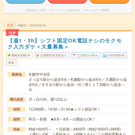
派遣会社
日研トータルソーシング株式会社 メディカルケア事業部
未読
掲載日
2026/08/06
NEW
【週1・3h】シフト固定OK電話ナシのモクモ
ク入力ダケ＜大量募集＞
職種未経験OK
交通費別途支給あり
土日祝日が休み
WEB登録OK
派遣
札幌市中央区
勤務地
さっぽろ駅から徒歩5分／札幌駅から徒歩5分／大通駅から徒
歩5分／すすきの駅から徒歩---分／西１１丁目駅から徒歩---
分
月～日の内、週1日以上
曜日頻度
1日3時間～└9:00～21:00★シフト固定OK！
時間
即日～長期 ★8月～9月～の開始もOK！
期間
時給1600円～ ＊日収例：4800円（時給1600円×3時間）
時給
＊週払いOK ＊昇給あり ※経験スキルにより時給変動あり