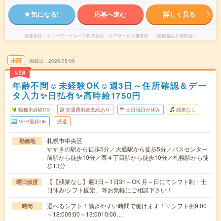
気になる!
応募へ進む
詳しく見る
派遣会社
マンパワーグループ株式会社 ケアサービス事業部 （医療福祉介護関連）
未読
掲載日
2026/08/06
NEW
年齢不問☺未経験OK☺週3日～住所確認＆デー
タ入力✨日払有✨高時給1750円
職種未経験OK
交通費別途支給あり
土日祝日が休み
残業なし
WEB登録OK
派遣
札幌市中央区
勤務地
すすきの駅から徒歩5分／大通駅から徒歩5分／バスセンター
前駅から徒歩10分／西４丁目駅から徒歩10分／札幌駅から徒
歩13分
【【残業なし】週3日～1日3h～OK 月～日にてシフト制・土
曜日頻度
日休み/シフト固定、等お気軽にご相談下さい！
選べるシフト！働きやすい時間で働けます！▽シフト例9:00
時間
～18:009:00～13:0010:00…