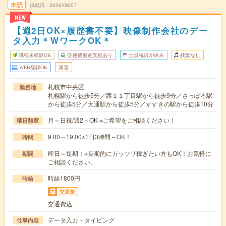
未読
掲載日
2026/08/07
NEW
【週2日OK×履歴書不要】映像制作会社のデー
タ入力＊WワークOK＊
職種未経験OK
交通費別途支給あり
土日祝日が休み
残業なし
WEB登録OK
派遣
札幌市中央区
勤務地
札幌駅から徒歩5分／西１１丁目駅から徒歩9分／さっぽろ駅
から徒歩5分／大通駅から徒歩5分／すすきの駅から徒歩10分
月～日祝/週2～OK ※ご希望をご相談ください！
曜日頻度
9:00～19:00※1日3時間～OK！
時間
即日～短期！※長期的にガッツリ稼ぎたい方もOK！お気軽に
期間
ご相談ください。
時給1800円
時給
交通費
交通費込
データ入力・タイピング
仕事内容