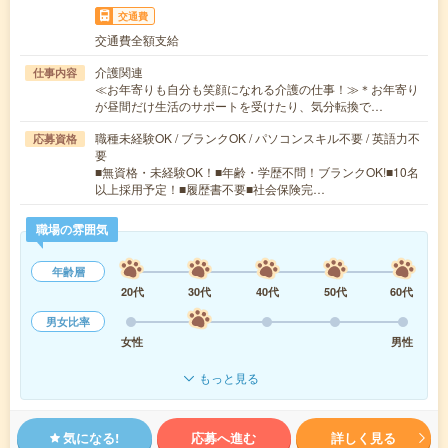
交通費
交通費全額支給
介護関連
仕事内容
≪お年寄りも自分も笑顔になれる介護の仕事！≫＊お年寄り
が昼間だけ生活のサポートを受けたり、気分転換で…
職種未経験OK / ブランクOK / パソコンスキル不要 / 英語力不
応募資格
要
■無資格・未経験OK！■年齢・学歴不問！ブランクOK!■10名
以上採用予定！■履歴書不要■社会保険完…
職場の雰囲気
年齢層
20代
30代
40代
50代
60代
男女比率
女性
男性
もっと見る
気になる!
応募へ進む
詳しく見る