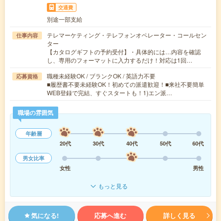
交通費
別途一部支給
テレマーケティング・テレフォンオペレーター・コールセン
仕事内容
ター
【カタログギフトの予約受付】・具体的には…内容を確認
し、専用のフォーマットに入力するだけ！対応は1回…
職種未経験OK / ブランクOK / 英語力不要
応募資格
■履歴書不要未経験OK！初めての派遣歓迎！■来社不要簡単
WEB登録で完結、すぐスタートも！1)エン派…
職場の雰囲気
年齢層
20代
30代
40代
50代
60代
男女比率
女性
男性
もっと見る
気になる!
応募へ進む
詳しく見る