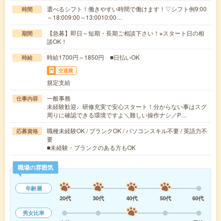
選べるシフト！働きやすい時間で働けます！▽シフト例9:00
時間
～18:009:00～13:0010:00…
【急募】即日～短期・長期ご相談下さい！※スタート日の相
期間
談OK！
時給1700円～1850円 ■日払いOK
時給
交通費
規定支給
一般事務
仕事内容
未経験歓迎♩研修充実で安心スタート！分からない事はスグ
周りに確認できる環境ですよ＼難しい操作ナシ／P…
職種未経験OK / ブランクOK / パソコンスキル不要 / 英語力不
応募資格
要
■未経験・ブランクのある方もOK
職場の雰囲気
年齢層
20代
30代
40代
50代
60代
男女比率