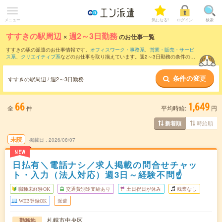
メニュー
気になる!
ログイン
検索
すすきの駅周辺
×
週2～3日勤務
のお仕事一覧
すすきの駅の派遣のお仕事情報です。
オフィスワーク・事務系
、
営業・販売・サービ
ス系
、
クリエイティブ系
などのお仕事を取り揃えています。週2～3日勤務の条件の他
に、
交通費別途支給あり
、
職種未経験OK
、
友だちと一緒の応募OK
などのこだわり条
件も取り揃えています。
条件の変更
すすきの駅周辺 / 週2～3日勤務
66
1,649
全
件
平均時給:
円
時給順
新着順
未読
掲載日
2026/08/07
NEW
日払有＼電話ナシ／求人掲載の問合せチャッ
ト・入力（法人対応）週3日～経験不問☝
職種未経験OK
交通費別途支給あり
土日祝日が休み
残業なし
WEB登録OK
派遣
札幌市中央区
勤務地