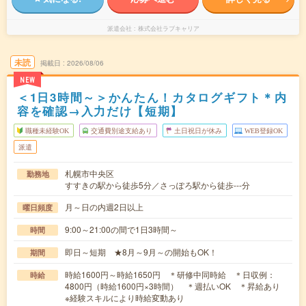
派遣会社
株式会社ラブキャリア
未読
掲載日
2026/08/06
NEW
＜1日3時間～＞かんたん！カタログギフト＊内
容を確認→入力だけ【短期】
職種未経験OK
交通費別途支給あり
土日祝日が休み
WEB登録OK
派遣
札幌市中央区
勤務地
すすきの駅から徒歩5分／さっぽろ駅から徒歩---分
月～日の内週2日以上
曜日頻度
9:00～21:00の間で1日3時間～
時間
即日～短期 ★8月～9月～の開始もOK！
期間
時給1600円～時給1650円 ＊研修中同時給 ＊日収例：
時給
4800円（時給1600円×3時間） ＊週払いOK ＊昇給あり
※経験スキルにより時給変動あり