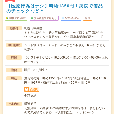
【医療行為はナシ】時給1350円！病院で備品
のチェックなど＊
職種未経験OK
交通費別途支給あり
WEB登録OK
派遣
札幌市中央区
勤務地
すすきの駅から---分／苗穂駅から---分／西２８丁目駅から---
分／バスセンター前駅から---分／電車事業所前駅から---分
シフト制（月～日） ※平日のみなどの相談もOK ※週3なども
曜日頻度
相談OK
【シフト例】07:00～16:0009:00～18:0017:00～09:00※ 上記
時間
は一例です！そ…
即日～2ヶ月以上
期間
無資格の方：時給1350円～1687円 / 介護福祉士：時給1550
時給
円～1937円 / 初任者以上：時給1450円～1812円
交通費
全額支給
看護助手
仕事内容
＼無資格・未経験OKの看護助手／医療行為は一切行わない
ので未経験でも安心！▽具体的には…・リネンやシ…