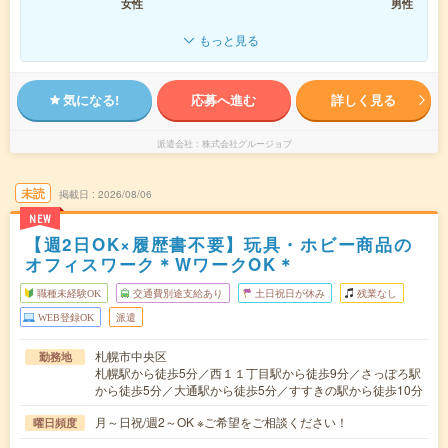
女性
男性
もっと見る
気になる!
応募へ進む
詳しく見る
派遣会社
株式会社グルージョブ
未読
掲載日
2026/08/06
NEW
【週2日OK×履歴書不要】玩具・ホビー商品の
オフィスワーク＊WワークOK＊
職種未経験OK
交通費別途支給あり
土日祝日が休み
残業なし
WEB登録OK
派遣
札幌市中央区
勤務地
札幌駅から徒歩5分／西１１丁目駅から徒歩9分／さっぽろ駅
から徒歩5分／大通駅から徒歩5分／すすきの駅から徒歩10分
月～日祝/週2～OK ※ご希望をご相談ください！
曜日頻度