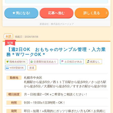
気になる!
応募へ進む
詳しく見る
派遣会社
株式会社グルージョブ
未読
掲載日
2026/08/06
NEW
【週2日OK おもちゃのサンプル管理・入力業
務＊WワークOK＊
職種未経験OK
交通費別途支給あり
土日祝日が休み
残業なし
WEB登録OK
派遣
札幌市中央区
勤務地
札幌駅から徒歩5分／西１１丁目駅から徒歩9分／さっぽろ駅
から徒歩5分／大通駅から徒歩5分／すすきの駅から徒歩10分
月～日祝/週2～OK ※ご希望をご相談ください！
曜日頻度
9:00～19:00※1日3時間～OK！
時間
即日～短期！※長期的にガッツリ稼ぎたい方もOK！お気軽に
期間