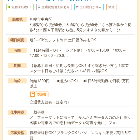
職種未経験OK
交通費別途支給あり
土日祝日が休み
派遣
札幌市中央区
勤務地
札幌駅から徒歩5分／大通駅から徒歩5分／さっぽろ駅から徒
歩5分／西４丁目駅から徒歩5分／すすきの駅から---分
週2～OKのシフト制☆ 土日祝休みもOK
曜日頻度
＜1日4時間～OK＞ シフト例）・9:00～16:00・10:00～
時間
17:00・12:00～20:0…
【急募】即日～短期も長期もOK！すぐ稼ぎたい方も！就業
期間
スタート日もご相談ください！※8月～相談OK
時給1800円 ■週払いOK！ ■1日6時間勤務で日収1万円
時給
以上
交通費
交通費支給有（規定内）
一般事務
仕事内容
／ フォーマットに沿って かんたんデータ入力のお仕事＼
各駅や電車内での忘れ物データや写真を元に、フォ…
職種未経験OK / ブランクOK / パソコンスキル不要 / 英語力不
応募資格
要