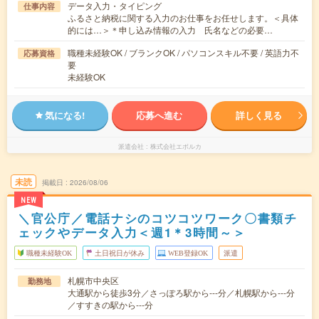
データ入力・タイピング
仕事内容
ふるさと納税に関する入力のお仕事をお任せします。＜具体
的には…＞＊申し込み情報の入力 氏名などの必要…
職種未経験OK / ブランクOK / パソコンスキル不要 / 英語力不
応募資格
要
未経験OK
気になる!
応募へ進む
詳しく見る
派遣会社
株式会社エボルカ
未読
掲載日
2026/08/06
NEW
＼官公庁／電話ナシのコツコツワーク〇書類チ
ェックやデータ入力＜週1＊3時間～＞
職種未経験OK
土日祝日が休み
WEB登録OK
派遣
札幌市中央区
勤務地
大通駅から徒歩3分／さっぽろ駅から---分／札幌駅から---分
／すすきの駅から---分