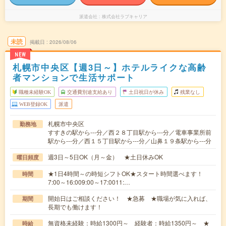
派遣会社
株式会社ラブキャリア
未読
掲載日
2026/08/06
NEW
札幌市中央区【週3日～】ホテルライクな高齢
者マンションで生活サポート
職種未経験OK
交通費別途支給あり
土日祝日が休み
残業なし
WEB登録OK
派遣
札幌市中央区
勤務地
すすきの駅から---分／西２８丁目駅から---分／電車事業所前
駅から---分／西１５丁目駅から---分／山鼻１９条駅から---分
週3日～5日OK（月～金） ★土日休みOK
曜日頻度
★1日4時間～の時短シフトOK★スタート時間選べます！
時間
7:00～16:009:00～17:0011:…
開始日はご相談ください！ ★急募 ★職場が気に入れば、
期間
長期でも働けます！
無資格未経験：時給1300円～ 経験者：時給1350円～ ★
時給