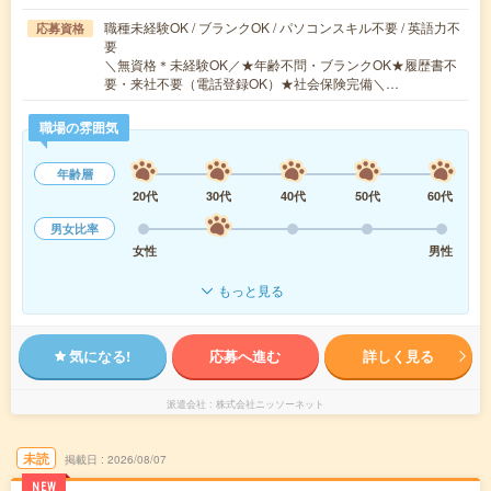
職種未経験OK / ブランクOK / パソコンスキル不要 / 英語力不
応募資格
要
＼無資格＊未経験OK／★年齢不問・ブランクOK★履歴書不
要・来社不要（電話登録OK）★社会保険完備＼…
職場の雰囲気
年齢層
20代
30代
40代
50代
60代
男女比率
女性
男性
もっと見る
気になる!
応募へ進む
詳しく見る
派遣会社
株式会社ニッソーネット
未読
掲載日
2026/08/07
NEW