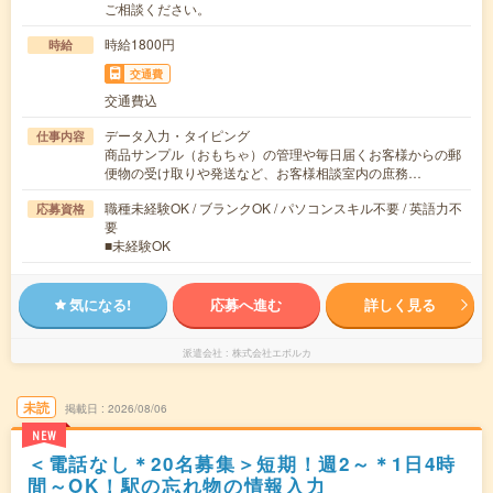
ご相談ください。
時給1800円
時給
交通費
交通費込
データ入力・タイピング
仕事内容
商品サンプル（おもちゃ）の管理や毎日届くお客様からの郵
便物の受け取りや発送など、お客様相談室内の庶務…
職種未経験OK / ブランクOK / パソコンスキル不要 / 英語力不
応募資格
要
■未経験OK
気になる!
応募へ進む
詳しく見る
派遣会社
株式会社エボルカ
未読
掲載日
2026/08/06
NEW
＜電話なし＊20名募集＞短期！週2～＊1日4時
間～OK！駅の忘れ物の情報入力