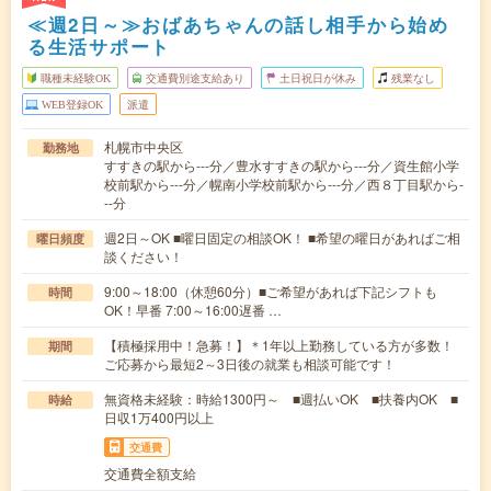
≪週2日～≫おばあちゃんの話し相手から始め
る生活サポート
職種未経験OK
交通費別途支給あり
土日祝日が休み
残業なし
WEB登録OK
派遣
札幌市中央区
勤務地
すすきの駅から---分／豊水すすきの駅から---分／資生館小学
校前駅から---分／幌南小学校前駅から---分／西８丁目駅から-
--分
週2日～OK ■曜日固定の相談OK！ ■希望の曜日があればご相
曜日頻度
談ください！
9:00～18:00（休憩60分）■ご希望があれば下記シフトも
時間
OK！早番 7:00～16:00遅番 …
【積極採用中！急募！】＊1年以上勤務している方が多数！
期間
ご応募から最短2～3日後の就業も相談可能です！
無資格未経験：時給1300円～ ■週払いOK ■扶養内OK ■
時給
日収1万400円以上
交通費
交通費全額支給