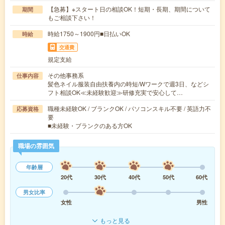
【急募】※スタート日の相談OK！短期・長期、期間について
期間
もご相談下さい！
時給1750～1900円■日払いOK
時給
交通費
規定支給
その他事務系
仕事内容
髪色ネイル服装自由扶養内の時短/Wワークで週3日、などシ
フト相談OK≪未経験歓迎≫研修充実で安心して…
職種未経験OK / ブランクOK / パソコンスキル不要 / 英語力不
応募資格
要
■未経験・ブランクのある方OK
職場の雰囲気
年齢層
20代
30代
40代
50代
60代
男女比率
女性
男性
もっと見る