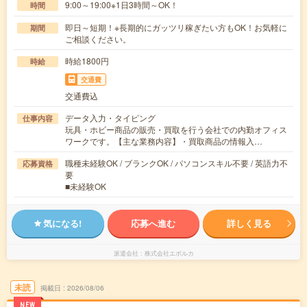
9:00～19:00※1日3時間～OK！
時間
即日～短期！※長期的にガッツリ稼ぎたい方もOK！お気軽に
期間
ご相談ください。
時給1800円
時給
交通費
交通費込
データ入力・タイピング
仕事内容
玩具・ホビー商品の販売・買取を行う会社での内勤オフィス
ワークです。【主な業務内容】・買取商品の情報入…
職種未経験OK / ブランクOK / パソコンスキル不要 / 英語力不
応募資格
要
■未経験OK
気になる!
応募へ進む
詳しく見る
派遣会社
株式会社エボルカ
未読
掲載日
2026/08/06
NEW