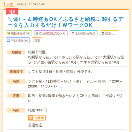
未読
掲載日
2026/08/06
NEW
＼週1～＆時短もOK／ふるさと納税に関するデ
ータを入力するだけ！WワークOK
職種未経験OK
交通費別途支給あり
土日祝日が休み
残業なし
WEB登録OK
派遣
札幌市北区
勤務地
札幌駅から徒歩5分／さっぽろ駅から徒歩5分／大通駅から徒
歩5分／狸小路駅から徒歩10分／すすきの駅から徒歩10分
シフト制 週1日～勤務・時短も可能です。
曜日頻度
シフト制＜1日3時間～OK！＞例）・9:00～18:00・12:00～
時間
20:00・11:00～17:…
即日～長期※短期で働きたい方もOK！お気軽にご相談くださ
期間
い。
時給1800円
時給
交通費
交通費込