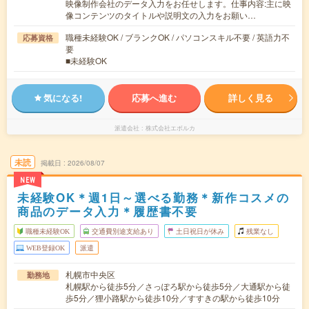
映像制作会社のデータ入力をお任せします。仕事内容:主に映
像コンテンツのタイトルや説明文の入力をお願い…
職種未経験OK / ブランクOK / パソコンスキル不要 / 英語力不
応募資格
要
■未経験OK
気になる!
応募へ進む
詳しく見る
派遣会社
株式会社エボルカ
未読
掲載日
2026/08/07
NEW
未経験OK＊週1日～選べる勤務＊新作コスメの
商品のデータ入力＊履歴書不要
職種未経験OK
交通費別途支給あり
土日祝日が休み
残業なし
WEB登録OK
派遣
札幌市中央区
勤務地
札幌駅から徒歩5分／さっぽろ駅から徒歩5分／大通駅から徒
歩5分／狸小路駅から徒歩10分／すすきの駅から徒歩10分