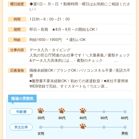
◆週1日～ 月～日 ＊勤務時間・曜日はお気軽にご相談くださ
曜日頻度
い！
1日3h～9：00～21：00
時間
即日～長期 ★8月～9月～の開始もOK！
期間
時給1650～1900円 ＊週払いOK
時給
データ入力・タイピング
仕事内容
人気の官公庁関連のお仕事です！＼大量募集／書類チェック
&データ入力具体的には…・書類のチェック …
職種未経験OK / ブランクOK / パソコンスキル不要 / 英語力不
応募資格
要
■履歴書不要未経験OK！初めての派遣歓迎！■来社不要簡単
WEB登録で完結、すぐスタートも！1)エン派…
職場の雰囲気
年齢層
20代
30代
40代
50代
60代
男女比率
女性
男性