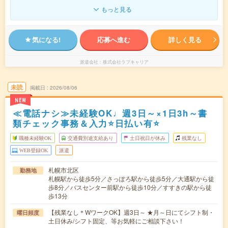
もっと見る
気になる!
応募へ進む
詳しく見る
派遣会社
株式会社ラブキャリア
未読
掲載日
2026/08/06
NEW
≪電話ナシ≫未経験OK♩週3日～×1日3h～書
類チェック事務＆入力⭐日払い有⭐
職種未経験OK
交通費別途支給あり
土日祝日が休み
残業なし
WEB登録OK
派遣
札幌市北区
勤務地
札幌駅から徒歩5分／さっぽろ駅から徒歩5分／大通駅から徒
歩8分／バスセンター前駅から徒歩10分／すすきの駅から徒
歩13分
【残業なし＊WワークOK】週3日～ ★月～日にてシフト制・
曜日頻度
土日休み/シフト固定、等お気軽にご相談下さい！