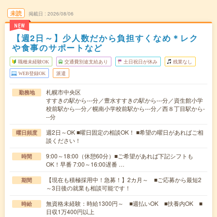
未読
掲載日
2026/08/06
NEW
【週2日～】少人数だから負担すくなめ＊レク
や食事のサポートなど
職種未経験OK
交通費別途支給あり
土日祝日が休み
残業なし
WEB登録OK
派遣
札幌市中央区
勤務地
すすきの駅から---分／豊水すすきの駅から---分／資生館小学
校前駅から---分／幌南小学校前駅から---分／西８丁目駅から-
--分
週2日～OK ■曜日固定の相談OK！ ■希望の曜日があればご相
曜日頻度
談ください！
9:00～18:00（休憩60分）■ご希望があれば下記シフトも
時間
OK！早番 7:00～16:00遅番 …
【現在も積極採用中！急募！】2カ月～ ■ご応募から最短2
期間
～3日後の就業も相談可能です！
無資格未経験：時給1300円～ ■週払いOK ■扶養内OK ■
時給
日収1万400円以上