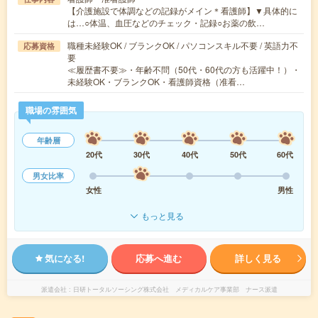
【介護施設で体調などの記録がメイン＊看護師】▼具体的に
は…○体温、血圧などのチェック・記録○お薬の飲…
職種未経験OK / ブランクOK / パソコンスキル不要 / 英語力不
応募資格
要
≪履歴書不要≫・年齢不問（50代・60代の方も活躍中！）・
未経験OK・ブランクOK・看護師資格（准看…
職場の雰囲気
年齢層
20代
30代
40代
50代
60代
男女比率
女性
男性
もっと見る
気になる!
応募へ進む
詳しく見る
派遣会社
日研トータルソーシング株式会社 メディカルケア事業部 ナース派遣