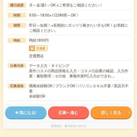
月～金/週1～OK ※ご希望をご相談ください！
曜日頻度
9:00～18:00※1日3時間～OK！
時間
即日～短期！※長期的にガッツリ稼ぎたい方もOK！お気軽に
期間
ご相談ください。
時給1800円
時給
交通費
交通費込
データ入力・タイピング
仕事内容
新作コスメの商品情報を入力・コスメの品番の確認、入力作
業・書類整理・その他 事務作業PC入力ができれ…
職種未経験OK / ブランクOK / パソコンスキル不要 / 英語力不
応募資格
要
未経験OK
気になる!
応募へ進む
詳しく見る
派遣会社
株式会社エボルカ