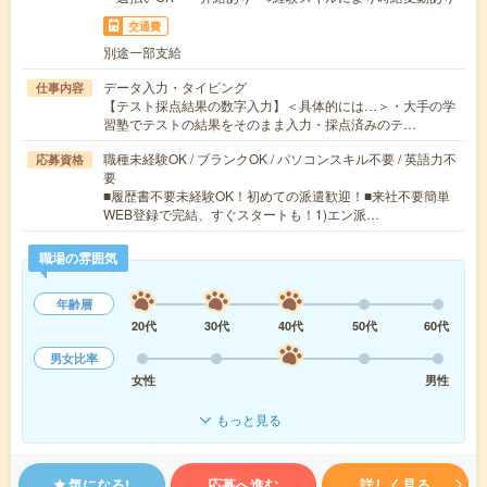
交通費
別途一部支給
データ入力・タイピング
仕事内容
【テスト採点結果の数字入力】＜具体的には…＞・大手の学
習塾でテストの結果をそのまま入力・採点済みのテ…
職種未経験OK / ブランクOK / パソコンスキル不要 / 英語力不
応募資格
要
■履歴書不要未経験OK！初めての派遣歓迎！■来社不要簡単
WEB登録で完結、すぐスタートも！1)エン派…
職場の雰囲気
年齢層
20代
30代
40代
50代
60代
男女比率
女性
男性
もっと見る
気になる!
応募へ進む
詳しく見る