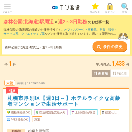
メニュー
気になる!
ログイン
検索
森林公園(北海道)駅周辺
×
週2～3日勤務
のお仕事一覧
森林公園(北海道)駅の派遣のお仕事情報です。
オフィスワーク・事務系
、
営業・販売・
サービス系
、
クリエイティブ系
などのお仕事を取り揃えています。週2～3日勤務の条
件の他に、
交通費別途支給あり
、
職種未経験OK
、
友だちと一緒の応募OK
などのこだ
わり条件も取り揃えています。
条件の変更
森林公園(北海道)駅周辺 / 週2～3日勤務
1
1,433
全
件
平均時給:
円
時給順
新着順
未読
掲載日
2026/08/06
NEW
札幌市厚別区【週3日～】ホテルライクな高齢
者マンションで生活サポート
職種未経験OK
交通費別途支給あり
土日祝日が休み
残業なし
WEB登録OK
派遣
札幌市厚別区
勤務地