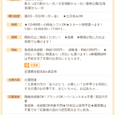
新さっぽろ駅から---分／大谷地駅から---分／森林公園(北海
道)駅から---分
週3日～5日OK（月～金） ★土日休みOK
曜日頻度
★1日4時間～の時短シフトOK★スタート時間選べます！
時間
7:00～16:009:00～17:0011:…
開始日はご相談ください！ ★急募 ★職場が気に入れば、
期間
長期でも働けます！
無資格未経験：時給1300円～ 経験者：時給1350円～ ★
時給
日払い／週払い制度あり（月払いも選べます）※稼働開始時
は手続き完了次第のお支払いとなります。
交通費
交通費全額支給※規定有
介護関連
仕事内容
＊入居者の方の「ありがとう」が嬉しい＊お年寄りを笑顔に
する介護のお仕事です。おじいちゃん、おばあちゃ…
職種未経験OK / ブランクOK / パソコンスキル不要 / 英語力不
応募資格
要
無資格・未経験OK年齢不問★10名以上採用予定★履歴書は
不要です▽応募後の流れ1)翌営業日までに担当…