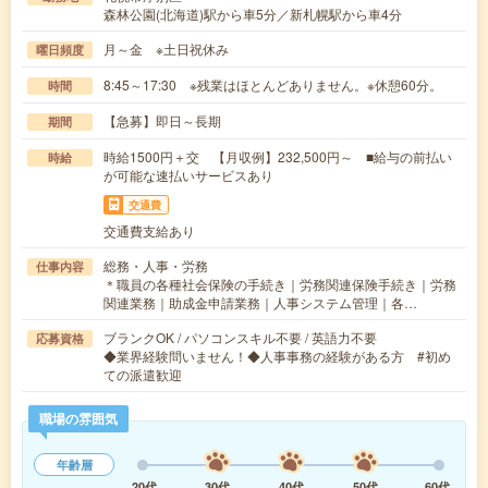
森林公園(北海道)駅から車5分／新札幌駅から車4分
月～金 ※土日祝休み
曜日頻度
8:45～17:30 ※残業はほとんどありません。※休憩60分。
時間
【急募】即日～長期
期間
時給1500円＋交 【月収例】232,500円～ ■給与の前払い
時給
が可能な速払いサービスあり
交通費
交通費支給あり
総務・人事・労務
仕事内容
＊職員の各種社会保険の手続き｜労務関連保険手続き｜労務
関連業務｜助成金申請業務｜人事システム管理｜各…
ブランクOK / パソコンスキル不要 / 英語力不要
応募資格
◆業界経験問いません！◆人事事務の経験がある方 #初め
ての派遣歓迎
職場の雰囲気
年齢層
20代
30代
40代
50代
60代