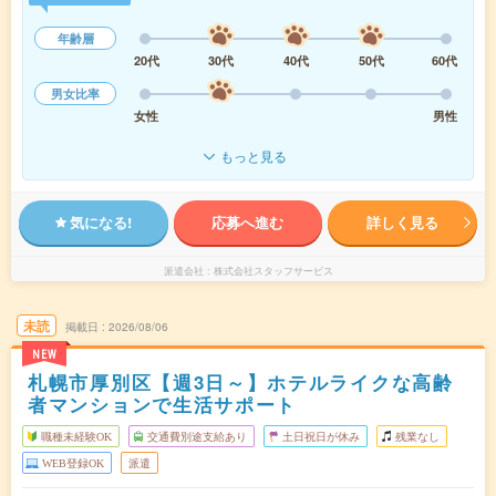
年齢層
20代
30代
40代
50代
60代
男女比率
女性
男性
もっと見る
気になる!
応募へ進む
詳しく見る
派遣会社
株式会社スタッフサービス
未読
掲載日
2026/08/06
NEW
札幌市厚別区【週3日～】ホテルライクな高齢
者マンションで生活サポート
職種未経験OK
交通費別途支給あり
土日祝日が休み
残業なし
WEB登録OK
派遣