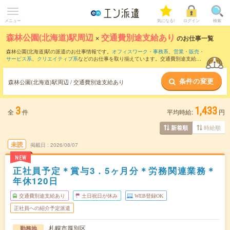
メニュー
気になる!
ログイン
検索
森林公園(北海道)駅周辺
×
交通費別途支給あり
のお仕事一覧
森林公園(北海道)駅の派遣のお仕事情報です。
オフィスワーク・事務系
、
営業・販売・
サービス系
、
クリエイティブ系
などのお仕事を取り揃えています。交通費別途支給あ
りの条件の他に、
職種未経験OK
、
友だちと一緒の応募OK
、
週4日勤務
などのこだわり
条件も取り揃えています。
条件の変更
森林公園(北海道)駅周辺 / 交通費別途支給あり
3
1,433
全
件
平均時給:
円
時給順
新着順
未読
掲載日
2026/08/07
NEW
正社員予定＊賞与3．5ヶ月分＊労務関連業務＊
年休120日
交通費別途支給あり
土日祝日が休み
WEB登録OK
正社員への紹介予定派遣
札幌市厚別区
勤務地