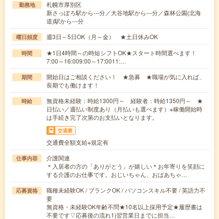
札幌市厚別区
勤務地
新さっぽろ駅から---分／大谷地駅から---分／森林公園(北海
道)駅から---分
週3日～5日OK（月～金） ★土日休みOK
曜日頻度
★1日4時間～の時短シフトOK★スタート時間選べます！
時間
7:00～16:009:00～17:0011:…
開始日はご相談ください！ ★急募 ★職場が気に入れば、
期間
長期でも働けます！
無資格未経験：時給1300円～ 経験者：時給1350円～ ★
時給
日払い／週払い制度あり（月払いも選べます）※稼働開始時
は手続き完了次第のお支払いとなります。
交通費
交通費全額支給※規定有
介護関連
仕事内容
＊入居者の方の「ありがとう」が嬉しい＊お年寄りを笑顔に
する介護のお仕事です。おじいちゃん、おばあちゃ…
職種未経験OK / ブランクOK / パソコンスキル不要 / 英語力不
応募資格
要
無資格・未経験OK年齢不問★10名以上採用予定★履歴書は
不要です▽応募後の流れ1)翌営業日までに担当…