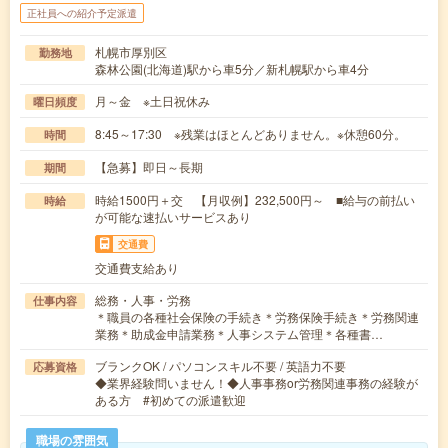
正社員への紹介予定派遣
札幌市厚別区
勤務地
森林公園(北海道)駅から車5分／新札幌駅から車4分
月～金 ※土日祝休み
曜日頻度
8:45～17:30 ※残業はほとんどありません。※休憩60分。
時間
【急募】即日～長期
期間
時給1500円＋交 【月収例】232,500円～ ■給与の前払い
時給
が可能な速払いサービスあり
交通費
交通費支給あり
総務・人事・労務
仕事内容
＊職員の各種社会保険の手続き＊労務保険手続き＊労務関連
業務＊助成金申請業務＊人事システム管理＊各種書…
ブランクOK / パソコンスキル不要 / 英語力不要
応募資格
◆業界経験問いません！◆人事事務or労務関連事務の経験が
ある方 #初めての派遣歓迎
職場の雰囲気