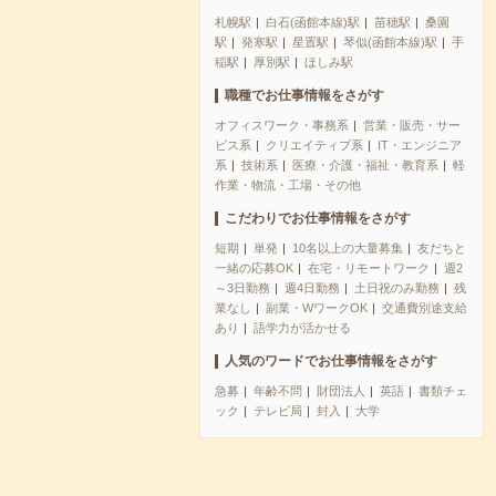
札幌駅
白石(函館本線)駅
苗穂駅
桑園
駅
発寒駅
星置駅
琴似(函館本線)駅
手
稲駅
厚別駅
ほしみ駅
職種でお仕事情報をさがす
オフィスワーク・事務系
営業・販売・サー
ビス系
クリエイティブ系
IT・エンジニア
系
技術系
医療・介護・福祉・教育系
軽
作業・物流・工場・その他
こだわりでお仕事情報をさがす
短期
単発
10名以上の大量募集
友だちと
一緒の応募OK
在宅・リモートワーク
週2
～3日勤務
週4日勤務
土日祝のみ勤務
残
業なし
副業・WワークOK
交通費別途支給
あり
語学力が活かせる
人気のワードでお仕事情報をさがす
急募
年齢不問
財団法人
英語
書類チェ
ック
テレビ局
封入
大学