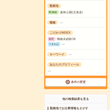
勤務地
森林公園(北海道)
駅/路線
職種
---
こだわりINDEX
職種未経験OK
絶対
---
できれば
キーワード
---
あなたのプロフィール
---
条件の変更
他の検索結果を見る
勤務地でお仕事情報をさがす