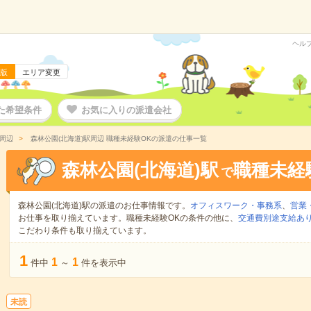
ヘル
版
エリア変更
た希望条件
お気に入りの派遣会社
駅周辺
森林公園(北海道)駅周辺 職種未経験OKの派遣の仕事一覧
森林公園(北海道)駅
職種未経
で
森林公園(北海道)駅の派遣のお仕事情報です。
オフィスワーク・事務系
、
営業
お仕事を取り揃えています。職種未経験OKの条件の他に、
交通費別途支給あ
こだわり条件も取り揃えています。
1
1
1
件中
～
件を表示中
未読