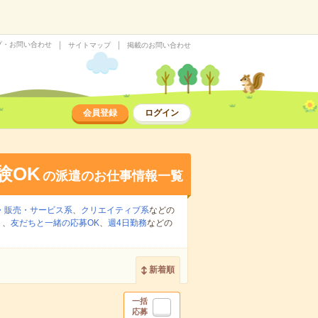
プ・お問い合わせ
サイトマップ
掲載のお問い合わせ
会員登録
ログイン
験OK
の派遣のお仕事情報一覧
・販売・サービス系
、
クリエイティブ系
などの
り
、
友だちと一緒の応募OK
、
週4日勤務
などの
新着順
一括
応募