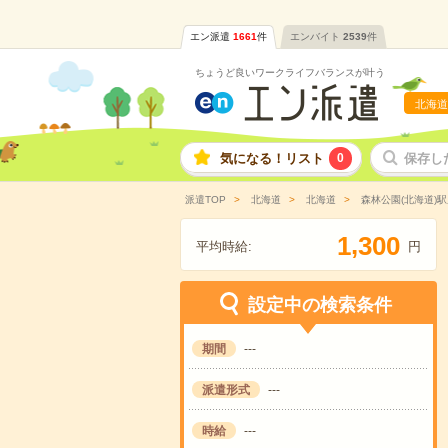
エン派遣
1661
件
エンバイト
2539
件
ちょうど良いワークライフバランスが叶う
北海道
気になる！リスト
0
保存し
派遣TOP
北海道
北海道
森林公園(北海道)
,
1
3
0
0
平均時給:
円
設定中の検索条件
期間
---
派遣形式
---
時給
---