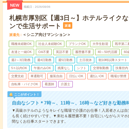
NEW
掲載日
2026/08/06
札幌市厚別区【週3日～】ホテルライク
ンで生活サポート
派遣
＜シニア向けマンション＞
派遣先
職種未経験OK
社会人未経験OK
ブランクOK
大学生歓迎
既卒第二
友達と一緒OK
OA不要
英語不要
履歴書不要
40～50代活躍
6
週2～3日勤務
週4日勤務
週5日勤務
土日祝休
朝10時以降スタート
5ｈ以内OK
午後のみOK
残業なし
シフト
交替制勤務
扶養控内
交費支給
車通勤可
服装自由
日払いOK
週払いOK
職場が禁煙
自転車・バイクOK
看護師
介護士
ここがポイント！
自由なシフト＊7時～、11時～、16時～など好きな勤務
▼高級ホテルのようなキレイな職場で介護のお仕事！入居者さんは自
も長く続けやすいです。▼来社＆履歴書不要！自宅にいながらスマホ
間なくお仕事スタートできます。