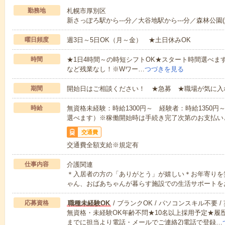
勤務地
札幌市厚別区
新さっぽろ駅から---分／大谷地駅から---分／森林公園(
曜日頻度
週3日～5日OK（月～金） ★土日休みOK
時間
★1日4時間～の時短シフトOK★スタート時間選べます！7:00～1
など残業なし！※Wワー…
つづきを見る
期間
開始日はご相談ください！ ★急募 ★職場が気に入
時給
無資格未経験：時給1300円～ 経験者：時給1350
選べます）※稼働開始時は手続き完了次第のお支払い
交通費
交通費全額支給※規定有
仕事内容
介護関連
＊入居者の方の「ありがとう」が嬉しい＊お年寄りを
ゃん、おばあちゃんが暮らす施設での生活サポートを
応募資格
職種未経験OK
/ ブランクOK / パソコンスキル不要 /
無資格・未経験OK年齢不問★10名以上採用予定★履
までに担当より電話・メールでご連絡2)電話で登録…