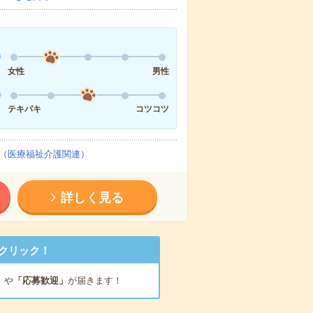
女性
男性
テキパキ
コツコツ
（医療福祉介護関連）
詳しく見る
クリック！
」
や
「応募歓迎」
が届きます！