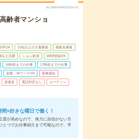
No.MNPWH856386-05
な高齢者マンショ
新卒OK
10名以上の大量募集
複数名募集
0歳以上活躍
しゅふ歓迎
WEB登録OK
16時前までの仕事
17時前までの仕事
副業・WワークOK
医療福祉
派遣多
電話対応なし
ルーティン
時間×好きな曜日で働く！
立度が高めなので、体力に自信がない方
ひとつでお仕事紹介まで可能なので、手