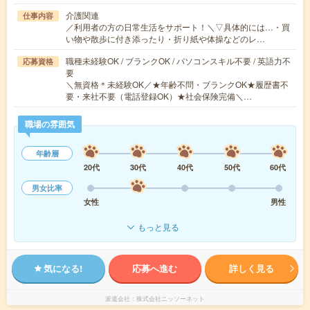
介護関連
仕事内容
／利用者の方の日常生活をサポート！＼▽具体的には…・買
い物や散歩に付き添ったり・折り紙や体操などのレ…
職種未経験OK / ブランクOK / パソコンスキル不要 / 英語力不
応募資格
要
＼無資格＊未経験OK／★年齢不問・ブランクOK★履歴書不
要・来社不要（電話登録OK）★社会保険完備＼…
職場の雰囲気
年齢層
20代
30代
40代
50代
60代
男女比率
女性
男性
もっと見る
気になる!
応募へ進む
詳しく見る
派遣会社
株式会社ニッソーネット