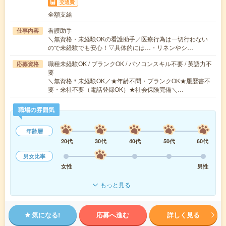
交通費
全額支給
看護助手
仕事内容
＼無資格・未経験OKの看護助手／医療行為は一切行わない
ので未経験でも安心！▽具体的には…・リネンやシ…
職種未経験OK / ブランクOK / パソコンスキル不要 / 英語力不
応募資格
要
＼無資格＊未経験OK／★年齢不問・ブランクOK★履歴書不
要・来社不要（電話登録OK）★社会保険完備＼…
職場の雰囲気
年齢層
20代
30代
40代
50代
60代
男女比率
女性
男性
もっと見る
気になる!
応募へ進む
詳しく見る