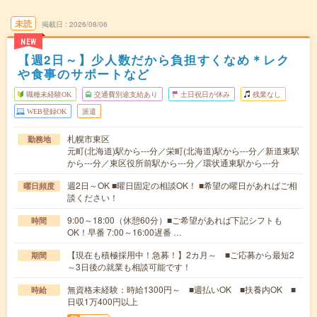
未読
掲載日
2026/08/06
NEW
【週2日～】少人数だから負担すくなめ＊レク
や食事のサポートなど
職種未経験OK
交通費別途支給あり
土日祝日が休み
残業なし
WEB登録OK
派遣
札幌市東区
勤務地
元町(北海道)駅から---分／栄町(北海道)駅から---分／新道東駅
から---分／東区役所前駅から---分／環状通東駅から---分
週2日～OK ■曜日固定の相談OK！ ■希望の曜日があればご相
曜日頻度
談ください！
9:00～18:00（休憩60分）■ご希望があれば下記シフトも
時間
OK！早番 7:00～16:00遅番 …
【現在も積極採用中！急募！】2カ月～ ■ご応募から最短2
期間
～3日後の就業も相談可能です！
無資格未経験：時給1300円～ ■週払いOK ■扶養内OK ■
時給
日収1万400円以上