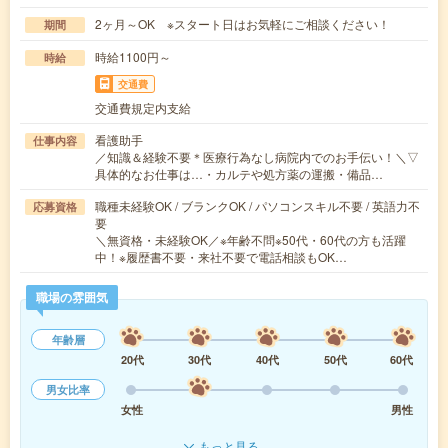
2ヶ月～OK ※スタート日はお気軽にご相談ください！
期間
時給1100円～
時給
交通費
交通費規定内支給
看護助手
仕事内容
／知識＆経験不要＊医療行為なし病院内でのお手伝い！＼▽
具体的なお仕事は…・カルテや処方薬の運搬・備品…
職種未経験OK / ブランクOK / パソコンスキル不要 / 英語力不
応募資格
要
＼無資格・未経験OK／※年齢不問※50代・60代の方も活躍
中！※履歴書不要・来社不要で電話相談もOK…
職場の雰囲気
年齢層
20代
30代
40代
50代
60代
男女比率
女性
男性
もっと見る