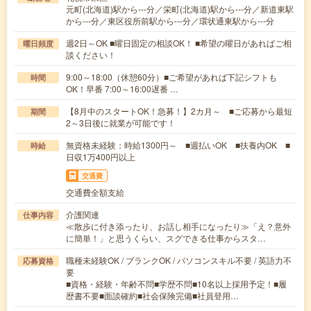
元町(北海道)駅から---分／栄町(北海道)駅から---分／新道東駅
から---分／東区役所前駅から---分／環状通東駅から---分
週2日～OK ■曜日固定の相談OK！ ■希望の曜日があればご相
曜日頻度
談ください！
9:00～18:00（休憩60分）■ご希望があれば下記シフトも
時間
OK！早番 7:00～16:00遅番 …
【8月中のスタートOK！急募！】2カ月～ ■ご応募から最短
期間
2～3日後に就業が可能です！
無資格未経験：時給1300円～ ■週払いOK ■扶養内OK ■
時給
日収1万400円以上
交通費
交通費全額支給
介護関連
仕事内容
≪散歩に付き添ったり、お話し相手になったり≫「え？意外
に簡単！」と思うくらい、スグできる仕事からスタ…
職種未経験OK / ブランクOK / パソコンスキル不要 / 英語力不
応募資格
要
■資格・経験・年齢不問■学歴不問■10名以上採用予定！■履
歴書不要■面談確約■社会保険完備■社員登用…