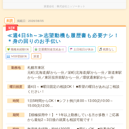
派遣会社
株式会社ニッソーネット
未読
掲載日
2026/08/05
NEW
≪週4日5h～≫志望動機も履歴書も必要ナシ！
＊身の回りのお手伝い
職種未経験OK
交通費別途支給あり
土日祝日が休み
残業なし
WEB登録OK
派遣
札幌市東区
勤務地
元町(北海道)駅から---分／栄町(北海道)駅から---分／新道東駅
から---分／東区役所前駅から---分／環状通東駅から---分
週4日～ ■曜日固定の相談OK！ ■希望の曜日があればご相談
曜日頻度
ください！
1日5時間からOK！■シフト例(1)8:00～13:00(2)10:00～
時間
15:00(3)12:00…
【積極採用中！】＊1年以上勤務している方が多数！ご応募
期間
から最短2～3日後の就業も相談可能です！
無資格未経験：時給1300円～ ■週払いOK ■扶養内OK
時給