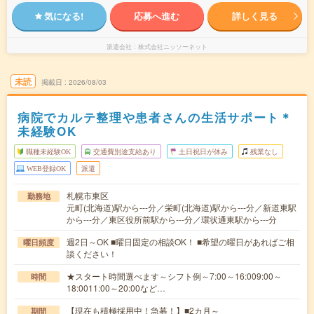
気になる!
応募へ進む
詳しく見る
派遣会社
株式会社ニッソーネット
未読
掲載日
2026/08/03
病院でカルテ整理や患者さんの生活サポート＊
未経験OK
職種未経験OK
交通費別途支給あり
土日祝日が休み
残業なし
WEB登録OK
派遣
札幌市東区
勤務地
元町(北海道)駅から---分／栄町(北海道)駅から---分／新道東駅
から---分／東区役所前駅から---分／環状通東駅から---分
週2日～OK ■曜日固定の相談OK！ ■希望の曜日があればご相
曜日頻度
談ください！
★スタート時間選べます～シフト例～7:00～16:009:00～
時間
18:0011:00～20:00など…
【現在も積極採用中！急募！】■2カ月～
期間