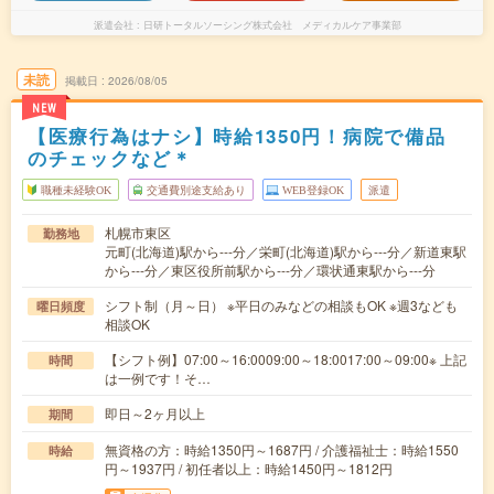
派遣会社
日研トータルソーシング株式会社 メディカルケア事業部
未読
掲載日
2026/08/05
NEW
【医療行為はナシ】時給1350円！病院で備品
のチェックなど＊
職種未経験OK
交通費別途支給あり
WEB登録OK
派遣
札幌市東区
勤務地
元町(北海道)駅から---分／栄町(北海道)駅から---分／新道東駅
から---分／東区役所前駅から---分／環状通東駅から---分
シフト制（月～日） ※平日のみなどの相談もOK ※週3なども
曜日頻度
相談OK
【シフト例】07:00～16:0009:00～18:0017:00～09:00※ 上記
時間
は一例です！そ…
即日～2ヶ月以上
期間
無資格の方：時給1350円～1687円 / 介護福祉士：時給1550
時給
円～1937円 / 初任者以上：時給1450円～1812円