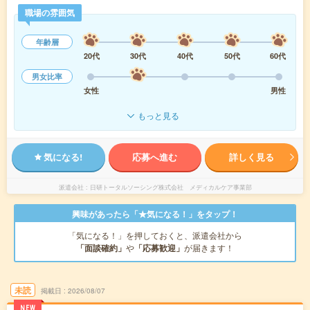
職場の雰囲気
年齢層
20代
30代
40代
50代
60代
男女比率
女性
男性
もっと見る
気になる!
応募へ進む
詳しく見る
派遣会社
日研トータルソーシング株式会社 メディカルケア事業部
興味があったら「★気になる！」をタップ！
「気になる！」を押しておくと、派遣会社から
「面談確約」
や
「応募歓迎」
が届きます！
未読
掲載日
2026/08/07
NEW