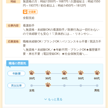
無資格の方：時給1350円～1687円 / 介護福祉士：時給1550
時給
円～1937円 / 初任者以上：時給1450円～1812円
交通費
全額支給
看護助手
仕事内容
＼無資格・未経験OKの看護助手／医療行為は一切行わない
ので未経験でも安心！▽具体的には…・リネンやシ…
職種未経験OK / ブランクOK / パソコンスキル不要 / 英語力不
応募資格
要
＼無資格＊未経験OK／★年齢不問・ブランクOK★履歴書不
要・来社不要（電話登録OK）★社会保険完備＼…
職場の雰囲気
年齢層
20代
30代
40代
50代
60代
男女比率
女性
男性
もっと見る