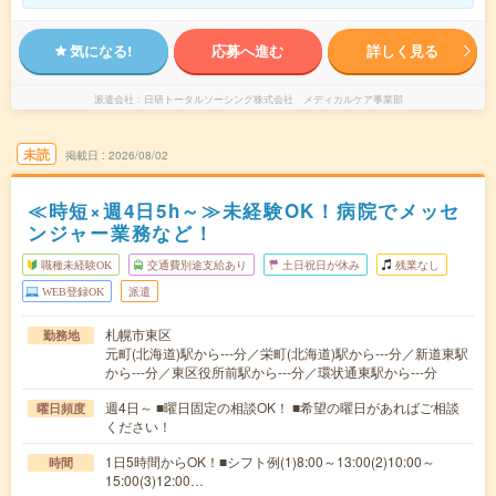
気になる!
応募へ進む
詳しく見る
派遣会社
日研トータルソーシング株式会社 メディカルケア事業部
未読
掲載日
2026/08/02
≪時短×週4日5h～≫未経験OK！病院でメッセ
ンジャー業務など！
職種未経験OK
交通費別途支給あり
土日祝日が休み
残業なし
WEB登録OK
派遣
札幌市東区
勤務地
元町(北海道)駅から---分／栄町(北海道)駅から---分／新道東駅
から---分／東区役所前駅から---分／環状通東駅から---分
週4日～ ■曜日固定の相談OK！ ■希望の曜日があればご相談
曜日頻度
ください！
1日5時間からOK！■シフト例(1)8:00～13:00(2)10:00～
時間
15:00(3)12:00…