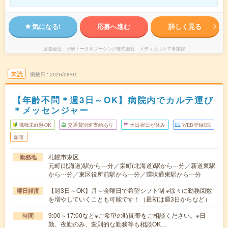
気になる!
応募へ進む
詳しく見る
派遣会社
日研トータルソーシング株式会社 メディカルケア事業部
未読
掲載日
2026/08/01
【年齢不問＊週3日～OK】病院内でカルテ運び
＊メッセンジャー
職種未経験OK
交通費別途支給あり
土日祝日が休み
WEB登録OK
派遣
札幌市東区
勤務地
元町(北海道)駅から---分／栄町(北海道)駅から---分／新道東駅
から---分／東区役所前駅から---分／環状通東駅から---分
【週3日～OK】月～金曜日で希望シフト制 ※徐々に勤務回数
曜日頻度
を増やしていくことも可能です！（最初は週3日からなど）
9:00～17:00など※ご希望の時間帯をご相談ください。※日
時間
勤、夜勤のみ、変則的な勤務等も相談OK…