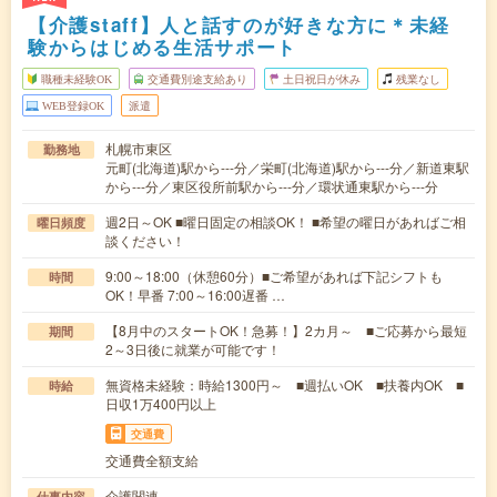
【介護staff】人と話すのが好きな方に＊未経
験からはじめる生活サポート
職種未経験OK
交通費別途支給あり
土日祝日が休み
残業なし
WEB登録OK
派遣
札幌市東区
勤務地
元町(北海道)駅から---分／栄町(北海道)駅から---分／新道東駅
から---分／東区役所前駅から---分／環状通東駅から---分
週2日～OK ■曜日固定の相談OK！ ■希望の曜日があればご相
曜日頻度
談ください！
9:00～18:00（休憩60分）■ご希望があれば下記シフトも
時間
OK！早番 7:00～16:00遅番 …
【8月中のスタートOK！急募！】2カ月～ ■ご応募から最短
期間
2～3日後に就業が可能です！
無資格未経験：時給1300円～ ■週払いOK ■扶養内OK ■
時給
日収1万400円以上
交通費
交通費全額支給
介護関連
仕事内容