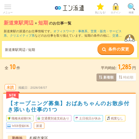
メニュー
気になる!
ログイン
検索
新道東駅周辺
×
短期
のお仕事一覧
新道東駅の派遣のお仕事情報です。
オフィスワーク・事務系
、
営業・販売・サービス
系
、
クリエイティブ系
などのお仕事を取り揃えています。短期の条件の他に、
交通費
別途支給あり
、
職種未経験OK
、
友だちと一緒の応募OK
などでもお探し頂けます。
条件の変更
新道東駅周辺 / 短期
10
1,285
全
件
平均時給:
円
時給順
新着順
未読
掲載日
2026/08/07
NEW
【オープニング募集】おばあちゃんのお散歩付
き添いも仕事の1つ
職種未経験OK
交通費別途支給あり
土日祝日が休み
残業なし
WEB登録OK
派遣
札幌市東区
勤務地