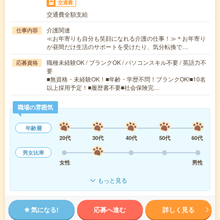
交通費
交通費全額支給
介護関連
仕事内容
≪お年寄りも自分も笑顔になれる介護の仕事！≫＊お年寄り
が昼間だけ生活のサポートを受けたり、気分転換で…
職種未経験OK / ブランクOK / パソコンスキル不要 / 英語力不
応募資格
要
■無資格・未経験OK！■年齢・学歴不問！ブランクOK!■10名
以上採用予定！■履歴書不要■社会保険完…
職場の雰囲気
年齢層
20代
30代
40代
50代
60代
男女比率
女性
男性
もっと見る
気になる!
応募へ進む
詳しく見る