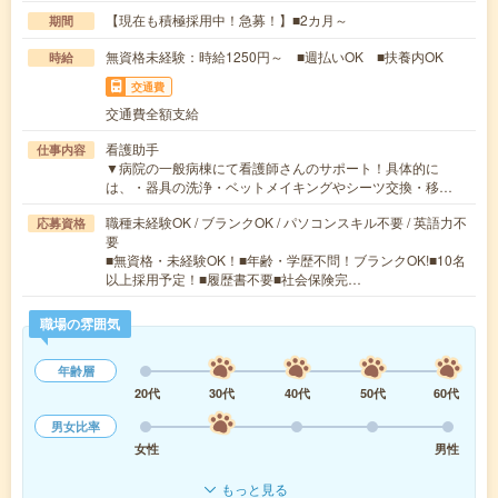
【現在も積極採用中！急募！】■2カ月～
期間
無資格未経験：時給1250円～ ■週払いOK ■扶養内OK
時給
交通費
交通費全額支給
看護助手
仕事内容
▼病院の一般病棟にて看護師さんのサポート！具体的に
は、・器具の洗浄・ベットメイキングやシーツ交換・移…
職種未経験OK / ブランクOK / パソコンスキル不要 / 英語力不
応募資格
要
■無資格・未経験OK！■年齢・学歴不問！ブランクOK!■10名
以上採用予定！■履歴書不要■社会保険完…
職場の雰囲気
年齢層
20代
30代
40代
50代
60代
男女比率
女性
男性
もっと見る