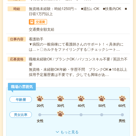
無資格未経験：時給1250円～ ■週払いOK ■扶養内OK ■
時給
日収1万円以上
交通費
交通費全額支給
看護助手
仕事内容
▼病院の一般病棟にて看護師さんのサポート！＜具体的に
は…＞〇カルテをファイリングする〇チェックシート…
職種未経験OK / ブランクOK / パソコンスキル不要 / 英語力不
応募資格
要
無資格・未経験OK年齢・学歴不問 ブランクOK★10名以上
採用予定履歴書は不要です。少しでも興味があ…
職場の雰囲気
年齢層
20代
30代
40代
50代
60代
男女比率
女性
男性
もっと見る