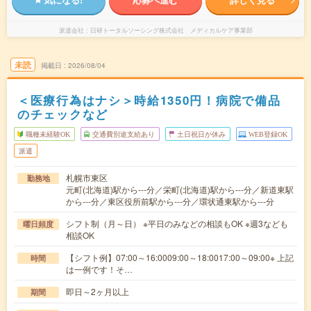
派遣会社
日研トータルソーシング株式会社 メディカルケア事業部
未読
掲載日
2026/08/04
＜医療行為はナシ＞時給1350円！病院で備品
のチェックなど
職種未経験OK
交通費別途支給あり
土日祝日が休み
WEB登録OK
派遣
札幌市東区
勤務地
元町(北海道)駅から---分／栄町(北海道)駅から---分／新道東駅
から---分／東区役所前駅から---分／環状通東駅から---分
シフト制（月～日） ※平日のみなどの相談もOK ※週3なども
曜日頻度
相談OK
【シフト例】07:00～16:0009:00～18:0017:00～09:00※ 上記
時間
は一例です！そ…
即日～2ヶ月以上
期間