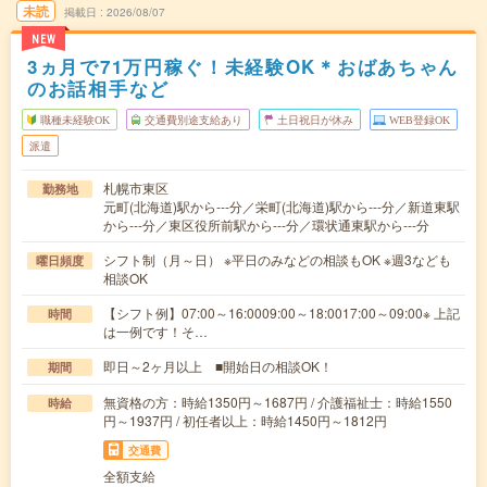
未読
掲載日
2026/08/07
NEW
3ヵ月で71万円稼ぐ！未経験OK＊おばあちゃん
のお話相手など
職種未経験OK
交通費別途支給あり
土日祝日が休み
WEB登録OK
派遣
札幌市東区
勤務地
元町(北海道)駅から---分／栄町(北海道)駅から---分／新道東駅
から---分／東区役所前駅から---分／環状通東駅から---分
シフト制（月～日） ※平日のみなどの相談もOK ※週3なども
曜日頻度
相談OK
【シフト例】07:00～16:0009:00～18:0017:00～09:00※ 上記
時間
は一例です！そ…
即日～2ヶ月以上 ■開始日の相談OK！
期間
無資格の方：時給1350円～1687円 / 介護福祉士：時給1550
時給
円～1937円 / 初任者以上：時給1450円～1812円
交通費
全額支給