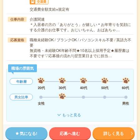
交通費
交通費全額支給※規定有
介護関連
仕事内容
＊入居者の方の「ありがとう」が嬉しい＊お年寄りを笑顔に
する介護のお仕事です。おじいちゃん、おばあちゃ…
職種未経験OK / ブランクOK / パソコンスキル不要 / 英語力不
応募資格
要
無資格・未経験OK年齢不問★10名以上採用予定★履歴書は
不要です▽応募後の流れ1)翌営業日までに担当…
職場の雰囲気
年齢層
20代
30代
40代
50代
60代
男女比率
女性
男性
もっと見る
気になる!
応募へ進む
詳しく見る