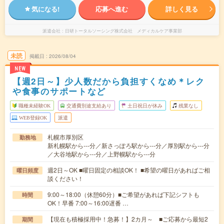
気になる!
応募へ進む
詳しく見る
派遣会社
日研トータルソーシング株式会社 メディカルケア事業部
未読
掲載日
2026/08/04
NEW
【週2日～】少人数だから負担すくなめ＊レク
や食事のサポートなど
職種未経験OK
交通費別途支給あり
土日祝日が休み
残業なし
WEB登録OK
派遣
札幌市厚別区
勤務地
新札幌駅から---分／新さっぽろ駅から---分／厚別駅から---分
／大谷地駅から---分／上野幌駅から---分
週2日～OK ■曜日固定の相談OK！ ■希望の曜日があればご相
曜日頻度
談ください！
9:00～18:00（休憩60分）■ご希望があれば下記シフトも
時間
OK！早番 7:00～16:00遅番 …
【現在も積極採用中！急募！】2カ月～ ■ご応募から最短2
期間