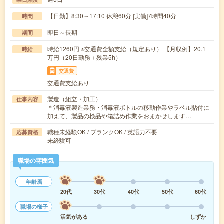
【日勤】8:30～17:10 休憩60分 [実働]7時間40分
時間
即日～長期
期間
時給1260円 ※交通費全額支給（規定あり） 【月収例】20.1
時給
万円（20日勤務＋残業5h）
交通費
交通費支給あり
製造（組立・加工）
仕事内容
＊消毒液製造業務・消毒液ボトルの移動作業やラベル貼付に
加えて、製品の検品や箱詰め作業をおまかせします…
職種未経験OK / ブランクOK / 英語力不要
応募資格
未経験可
職場の雰囲気
年齢層
20代
30代
40代
50代
60代
職場の様子
活気がある
しずか