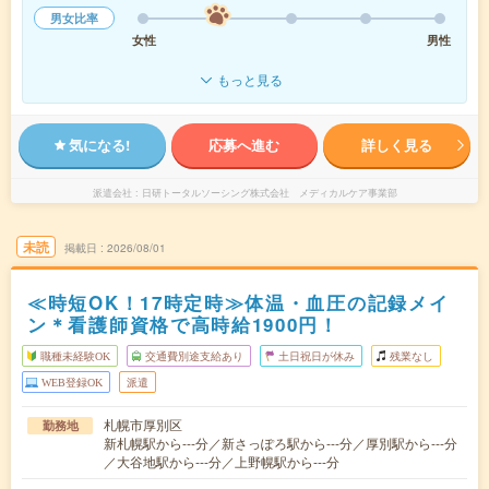
男女比率
女性
男性
もっと見る
気になる!
応募へ進む
詳しく見る
派遣会社
日研トータルソーシング株式会社 メディカルケア事業部
未読
掲載日
2026/08/01
≪時短OK！17時定時≫体温・血圧の記録メイ
ン＊看護師資格で高時給1900円！
職種未経験OK
交通費別途支給あり
土日祝日が休み
残業なし
WEB登録OK
派遣
札幌市厚別区
勤務地
新札幌駅から---分／新さっぽろ駅から---分／厚別駅から---分
／大谷地駅から---分／上野幌駅から---分