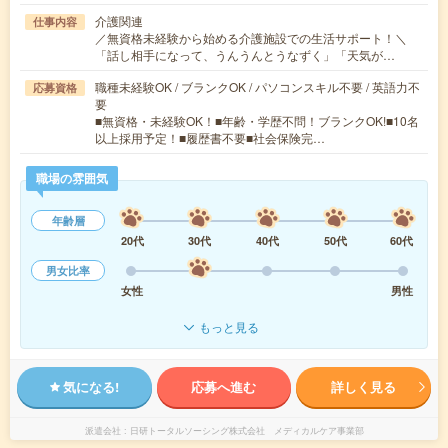
介護関連
仕事内容
／無資格未経験から始める介護施設での生活サポート！＼
「話し相手になって、うんうんとうなずく」「天気が…
職種未経験OK / ブランクOK / パソコンスキル不要 / 英語力不
応募資格
要
■無資格・未経験OK！■年齢・学歴不問！ブランクOK!■10名
以上採用予定！■履歴書不要■社会保険完…
職場の雰囲気
年齢層
20代
30代
40代
50代
60代
男女比率
女性
男性
もっと見る
気になる!
応募へ進む
詳しく見る
派遣会社
日研トータルソーシング株式会社 メディカルケア事業部