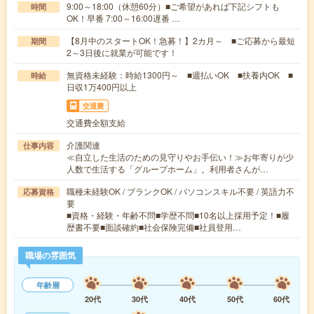
9:00～18:00（休憩60分）■ご希望があれば下記シフトも
時間
OK！早番 7:00～16:00遅番 …
【8月中のスタートOK！急募！】2カ月～ ■ご応募から最短
期間
2～3日後に就業が可能です！
無資格未経験：時給1300円～ ■週払いOK ■扶養内OK ■
時給
日収1万400円以上
交通費
交通費全額支給
介護関連
仕事内容
≪自立した生活のための見守りやお手伝い！≫お年寄りが少
人数で生活する「グループホーム」。利用者さんが…
職種未経験OK / ブランクOK / パソコンスキル不要 / 英語力不
応募資格
要
■資格・経験・年齢不問■学歴不問■10名以上採用予定！■履
歴書不要■面談確約■社会保険完備■社員登用…
職場の雰囲気
年齢層
20代
30代
40代
50代
60代