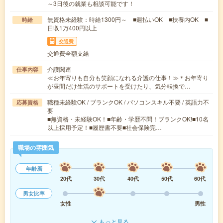
～3日後の就業も相談可能です！
無資格未経験：時給1300円～ ■週払いOK ■扶養内OK ■
時給
日収1万400円以上
交通費
交通費全額支給
介護関連
仕事内容
≪お年寄りも自分も笑顔になれる介護の仕事！≫＊お年寄り
が昼間だけ生活のサポートを受けたり、気分転換で…
職種未経験OK / ブランクOK / パソコンスキル不要 / 英語力不
応募資格
要
■無資格・未経験OK！■年齢・学歴不問！ブランクOK!■10名
以上採用予定！■履歴書不要■社会保険完…
職場の雰囲気
年齢層
20代
30代
40代
50代
60代
男女比率
女性
男性
もっと見る