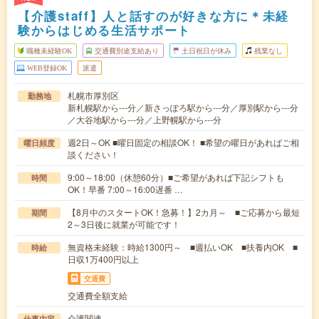
【介護staff】人と話すのが好きな方に＊未経
験からはじめる生活サポート
職種未経験OK
交通費別途支給あり
土日祝日が休み
残業なし
WEB登録OK
派遣
札幌市厚別区
勤務地
新札幌駅から---分／新さっぽろ駅から---分／厚別駅から---分
／大谷地駅から---分／上野幌駅から---分
週2日～OK ■曜日固定の相談OK！ ■希望の曜日があればご相
曜日頻度
談ください！
9:00～18:00（休憩60分）■ご希望があれば下記シフトも
時間
OK！早番 7:00～16:00遅番 …
【8月中のスタートOK！急募！】2カ月～ ■ご応募から最短
期間
2～3日後に就業が可能です！
無資格未経験：時給1300円～ ■週払いOK ■扶養内OK ■
時給
日収1万400円以上
交通費
交通費全額支給
介護関連
仕事内容