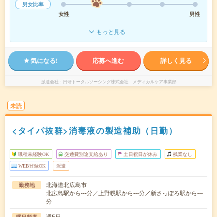
男女比率
女性
男性
もっと見る
気になる!
応募へ進む
詳しく見る
派遣会社
日研トータルソーシング株式会社 メディカルケア事業部
未読
<タイパ抜群>消毒液の製造補助（日勤）
職種未経験OK
交通費別途支給あり
土日祝日が休み
残業なし
WEB登録OK
派遣
北海道北広島市
勤務地
北広島駅から---分／上野幌駅から---分／新さっぽろ駅から---
分
週5日
曜日頻度