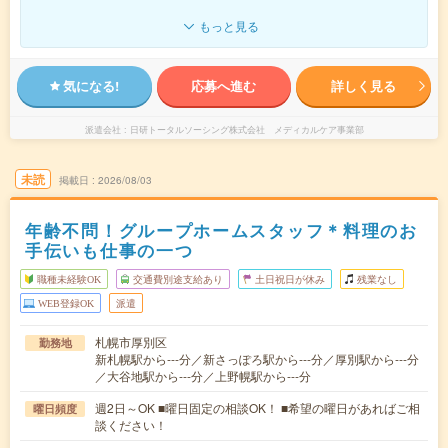
もっと見る
気になる!
応募へ進む
詳しく見る
派遣会社
日研トータルソーシング株式会社 メディカルケア事業部
未読
掲載日
2026/08/03
年齢不問！グループホームスタッフ＊料理のお
手伝いも仕事の一つ
職種未経験OK
交通費別途支給あり
土日祝日が休み
残業なし
WEB登録OK
派遣
札幌市厚別区
勤務地
新札幌駅から---分／新さっぽろ駅から---分／厚別駅から---分
／大谷地駅から---分／上野幌駅から---分
週2日～OK ■曜日固定の相談OK！ ■希望の曜日があればご相
曜日頻度
談ください！