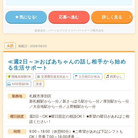
気になる!
応募へ進む
詳しく見る
派遣会社
パーソルファクトリーパートナーズ株式会社
未読
掲載日
2026/08/03
≪週2日～≫おばあちゃんの話し相手から始め
る生活サポート
職種未経験OK
交通費別途支給あり
土日祝日が休み
残業なし
WEB登録OK
派遣
札幌市厚別区
勤務地
新札幌駅から---分／新さっぽろ駅から---分／厚別駅から---分
／大谷地駅から---分／上野幌駅から---分
週2日～OK ■曜日固定の相談OK！ ■希望の曜日があればご相
曜日頻度
談ください！
9:00～18:00（休憩60分）■ご希望があれば下記シフトも
時間
OK！早番 7:00～16:00遅番 …