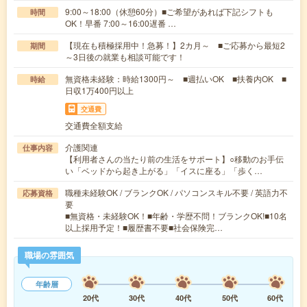
9:00～18:00（休憩60分）■ご希望があれば下記シフトも
時間
OK！早番 7:00～16:00遅番 …
【現在も積極採用中！急募！】2カ月～ ■ご応募から最短2
期間
～3日後の就業も相談可能です！
無資格未経験：時給1300円～ ■週払いOK ■扶養内OK ■
時給
日収1万400円以上
交通費
交通費全額支給
介護関連
仕事内容
【利用者さんの当たり前の生活をサポート】○移動のお手伝
い「ベッドから起き上がる」「イスに座る」「歩く…
職種未経験OK / ブランクOK / パソコンスキル不要 / 英語力不
応募資格
要
■無資格・未経験OK！■年齢・学歴不問！ブランクOK!■10名
以上採用予定！■履歴書不要■社会保険完…
職場の雰囲気
年齢層
20代
30代
40代
50代
60代