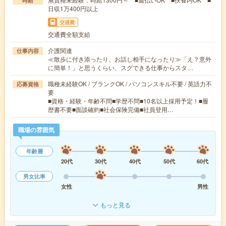
時給
日収1万400円以上
交通費
交通費全額支給
介護関連
仕事内容
≪散歩に付き添ったり、お話し相手になったり≫「え？意外
に簡単！」と思うくらい、スグできる仕事からスタ…
職種未経験OK / ブランクOK / パソコンスキル不要 / 英語力不
応募資格
要
■資格・経験・年齢不問■学歴不問■10名以上採用予定！■履
歴書不要■面談確約■社会保険完備■社員登用…
職場の雰囲気
年齢層
20代
30代
40代
50代
60代
男女比率
女性
男性
もっと見る