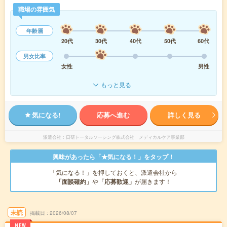
職場の雰囲気
年齢層
20代
30代
40代
50代
60代
男女比率
女性
男性
もっと見る
気になる!
応募へ進む
詳しく見る
派遣会社
日研トータルソーシング株式会社 メディカルケア事業部
興味があったら「★気になる！」をタップ！
「気になる！」を押しておくと、派遣会社から
「面談確約」
や
「応募歓迎」
が届きます！
未読
掲載日
2026/08/07
NEW