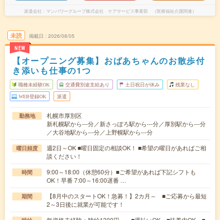
派遣会社
マンパワーグループ株式会社 ケアサービス事業部 （医療福祉介護関連）
未読
掲載日
2026/08/05
NEW
【オープニング募集】おばあちゃんのお散歩付
き添いも仕事の1つ
職種未経験OK
交通費別途支給あり
土日祝日が休み
残業なし
WEB登録OK
派遣
札幌市厚別区
勤務地
新札幌駅から---分／新さっぽろ駅から---分／厚別駅から---分
／大谷地駅から---分／上野幌駅から---分
週2日～OK ■曜日固定の相談OK！ ■希望の曜日があればご相
曜日頻度
談ください！
9:00～18:00（休憩60分）■ご希望があれば下記シフトも
時間
OK！早番 7:00～16:00遅番 …
【8月中のスタートOK！急募！】2カ月～ ■ご応募から最短
期間
2～3日後に就業が可能です！
無資格未経験：時給1300円～ ■週払いOK ■扶養内OK ■