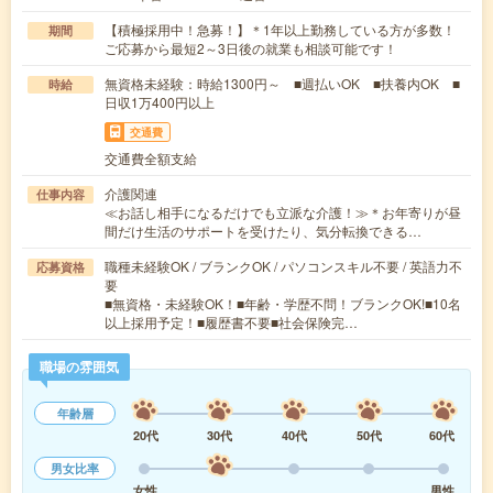
【積極採用中！急募！】＊1年以上勤務している方が多数！
期間
ご応募から最短2～3日後の就業も相談可能です！
無資格未経験：時給1300円～ ■週払いOK ■扶養内OK ■
時給
日収1万400円以上
交通費
交通費全額支給
介護関連
仕事内容
≪お話し相手になるだけでも立派な介護！≫＊お年寄りが昼
間だけ生活のサポートを受けたり、気分転換できる…
職種未経験OK / ブランクOK / パソコンスキル不要 / 英語力不
応募資格
要
■無資格・未経験OK！■年齢・学歴不問！ブランクOK!■10名
以上採用予定！■履歴書不要■社会保険完…
職場の雰囲気
年齢層
20代
30代
40代
50代
60代
男女比率
女性
男性