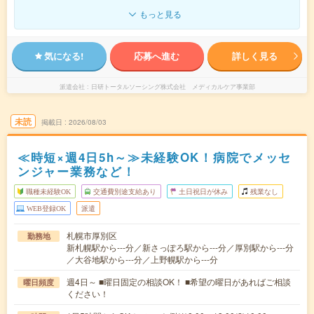
もっと見る
気になる!
応募へ進む
詳しく見る
派遣会社
日研トータルソーシング株式会社 メディカルケア事業部
未読
掲載日
2026/08/03
≪時短×週4日5h～≫未経験OK！病院でメッセ
ンジャー業務など！
職種未経験OK
交通費別途支給あり
土日祝日が休み
残業なし
WEB登録OK
派遣
札幌市厚別区
勤務地
新札幌駅から---分／新さっぽろ駅から---分／厚別駅から---分
／大谷地駅から---分／上野幌駅から---分
週4日～ ■曜日固定の相談OK！ ■希望の曜日があればご相談
曜日頻度
ください！