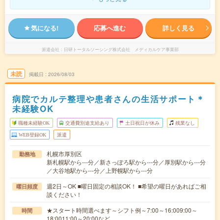
気になる!
応募へ進む
詳しく見る
派遣会社
日研トータルソーシング株式会社 メディカルケア事業部
未読
掲載日
2026/08/03
病院でカルテ整理や患者さんの生活サポート＊
未経験OK
職種未経験OK
交通費別途支給あり
土日祝日が休み
残業なし
WEB登録OK
派遣
札幌市厚別区
勤務地
新札幌駅から---分／新さっぽろ駅から---分／厚別駅から---分
／大谷地駅から---分／上野幌駅から---分
週2日～OK ■曜日固定の相談OK！ ■希望の曜日があればご相
曜日頻度
談ください！
★スタート時間選べます～シフト例～7:00～16:009:00～
時間
18:0011:00～20:00など…