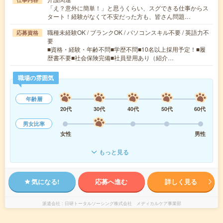
「え？意外に簡単！」と思うくらい、スグできる仕事からス
タート！経験がなくて不安だった方も、皆さん問題…
職種未経験OK / ブランクOK / パソコンスキル不要 / 英語力不
応募資格
要
■資格・経験・年齢不問■学歴不問■10名以上採用予定！■履
歴書不要■社会保険完備■社員登用あり（紹介…
職場の雰囲気
年齢層
20代
30代
40代
50代
60代
男女比率
女性
男性
もっと見る
気になる!
応募へ進む
詳しく見る
派遣会社
日研トータルソーシング株式会社 メディカルケア事業部