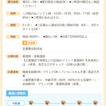
週3日～OK！ ■曜日固定の相談OK！ ■ご希望の曜日をご相談
曜日頻度
ください！
＼日勤のみ／シフト例・10:00～15:00・9:00～17:00（休憩
時間
60分）■ご希望があればその…
2ヶ月～ ■ご応募から最短3日後に開始可能 8月～、9月ス
期間
タートもOK！
時給1900円～ ■週払いOK ■日収1万5200円以上
時給
交通費
交通費全額支給
看護師・准看護師
仕事内容
【介護施設で体調などの記録がメイン＊看護師】▼具体的に
は…○体温、血圧などのチェック・記録○お薬の飲…
職種未経験OK / ブランクOK / パソコンスキル不要 / 英語力不
応募資格
要
≪履歴書不要≫・年齢不問（50代・60代の方も活躍中！）・
未経験OK・ブランクOK・看護師資格（准看…
職場の雰囲気
年齢層