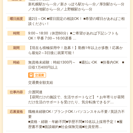
新札幌駅から---分／新さっぽろ駅から---分／厚別駅から---分
／大谷地駅から---分／上野幌駅から---分
週2日～OK ■曜日固定の相談OK！ ■希望の曜日があればご相
曜日頻度
談ください！
9:00～18:00（休憩60分）■ご希望があれば下記シフトも
時間
OK！早番 7:00～16:00遅番 …
【現在も積極採用中！急募！】勤務1年以上が多数！応募か
期間
ら最短2～3日後に就業可能！
無資格未経験：時給1300円～ ■週払いOK ■扶養内OK ■
時給
日収1万400円以上
交通費
交通費全額支給
介護関連
仕事内容
【昼間だけの施設で、生活サポートなど】＊お年寄りが昼間
だけ生活のサポートを受けたり、気分転換できるデ…
職種未経験OK / ブランクOK / パソコンスキル不要 / 英語力不
応募資格
要
■資格・経験・年齢不問■学歴不問■10名以上採用予定！■履
歴書不要■面談確約■社会保険完備■社員登用…