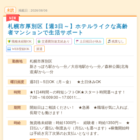
未読
掲載日
2026/08/06
NEW
札幌市厚別区【週3日～】ホテルライクな高齢
者マンションで生活サポート
職種未経験OK
交通費別途支給あり
土日祝日が休み
残業なし
WEB登録OK
派遣
札幌市厚別区
勤務地
新さっぽろ駅から---分／大谷地駅から---分／森林公園(北海
道)駅から---分
週3日～5日OK（月～金） ★土日休みOK
曜日頻度
★1日4時間～の時短シフトOK★スタート時間選べます！
時間
7:00～16:009:00～17:0011:…
開始日はご相談ください！ ★急募 ★職場が気に入れば、
期間
長期でも働けます！
無資格未経験：時給1300円～ 経験者：時給1350円～ ★
時給
日払い／週払い制度あり（月払いも選べます）※稼働開始時
は手続き完了次第のお支払いとなります。