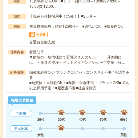
1日5時間からOK！■シフト例(1)8:00～13:00(2)10:00～
時間
15:00(3)12:00…
【現在も積極採用中！急募！】■2カ月～
期間
無資格未経験：時給1250円～ ■週払いOK ■扶養内OK
時給
交通費
交通費全額支給
看護助手
仕事内容
▼病院の一般病棟にて看護師さんのサポート！具体的に
は、・器具の洗浄・ベットメイキングやシーツ交換・移…
職種未経験OK / ブランクOK / パソコンスキル不要 / 英語力不
応募資格
要
■無資格・未経験OK！■年齢・学歴不問！ブランクOK!■10名
以上採用予定！■履歴書不要■社会保険完…
職場の雰囲気
年齢層
20代
30代
40代
50代
60代
男女比率
女性
男性