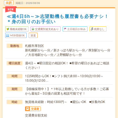
未読
掲載日
2026/08/06
NEW
≪週4日5h～≫志望動機も履歴書も必要ナシ！
＊身の回りのお手伝い
職種未経験OK
交通費別途支給あり
土日祝日が休み
残業なし
WEB登録OK
派遣
札幌市厚別区
勤務地
新札幌駅から---分／新さっぽろ駅から---分／厚別駅から---分
／大谷地駅から---分／上野幌駅から---分
週4日～ ■曜日固定の相談OK！ ■希望の曜日があればご相談
曜日頻度
ください！
1日5時間からOK！■シフト例(1)8:00～13:00(2)10:00～
時間
15:00(3)12:00…
【積極採用中！】＊1年以上勤務している方が多数！ご応募
期間
から最短2～3日後の就業も相談可能です！
無資格未経験：時給1300円～ ■週払いOK ■扶養内OK
時給
交通費
交通費全額支給