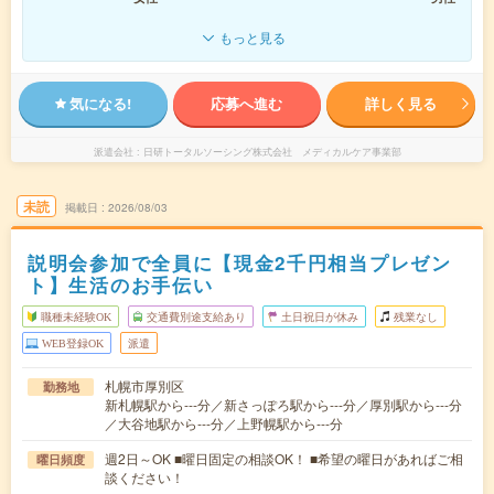
もっと見る
気になる!
応募へ進む
詳しく見る
派遣会社
日研トータルソーシング株式会社 メディカルケア事業部
未読
掲載日
2026/08/03
説明会参加で全員に【現金2千円相当プレゼン
ト】生活のお手伝い
職種未経験OK
交通費別途支給あり
土日祝日が休み
残業なし
WEB登録OK
派遣
札幌市厚別区
勤務地
新札幌駅から---分／新さっぽろ駅から---分／厚別駅から---分
／大谷地駅から---分／上野幌駅から---分
週2日～OK ■曜日固定の相談OK！ ■希望の曜日があればご相
曜日頻度
談ください！