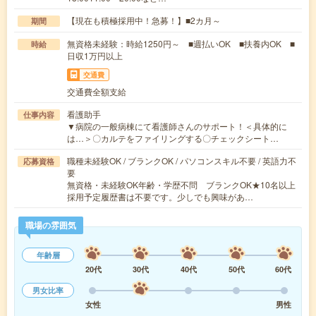
【現在も積極採用中！急募！】■2カ月～
期間
無資格未経験：時給1250円～ ■週払いOK ■扶養内OK ■
時給
日収1万円以上
交通費
交通費全額支給
看護助手
仕事内容
▼病院の一般病棟にて看護師さんのサポート！＜具体的に
は…＞〇カルテをファイリングする〇チェックシート…
職種未経験OK / ブランクOK / パソコンスキル不要 / 英語力不
応募資格
要
無資格・未経験OK年齢・学歴不問 ブランクOK★10名以上
採用予定履歴書は不要です。少しでも興味があ…
職場の雰囲気
年齢層
20代
30代
40代
50代
60代
男女比率
女性
男性