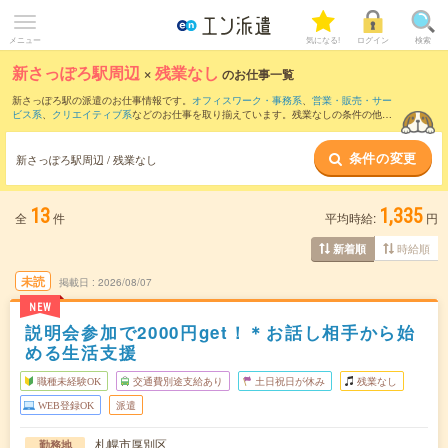
メニュー
気になる!
ログイン
検索
新さっぽろ駅周辺
×
残業なし
のお仕事一覧
新さっぽろ駅の派遣のお仕事情報です。
オフィスワーク・事務系
、
営業・販売・サー
ビス系
、
クリエイティブ系
などのお仕事を取り揃えています。残業なしの条件の他
に、
交通費別途支給あり
、
職種未経験OK
、
友だちと一緒の応募OK
などのこだわり条
件も取り揃えています。
条件の変更
新さっぽろ駅周辺 / 残業なし
13
1,335
全
件
平均時給:
円
時給順
新着順
未読
掲載日
2026/08/07
NEW
説明会参加で2000円get！＊お話し相手から始
める生活支援
職種未経験OK
交通費別途支給あり
土日祝日が休み
残業なし
WEB登録OK
派遣
札幌市厚別区
勤務地