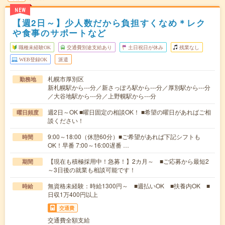
NEW
【週2日～】少人数だから負担すくなめ＊レク
や食事のサポートなど
職種未経験OK
交通費別途支給あり
土日祝日が休み
残業なし
WEB登録OK
派遣
札幌市厚別区
勤務地
新札幌駅から---分／新さっぽろ駅から---分／厚別駅から---分
／大谷地駅から---分／上野幌駅から---分
週2日～OK ■曜日固定の相談OK！ ■希望の曜日があればご相
曜日頻度
談ください！
9:00～18:00（休憩60分）■ご希望があれば下記シフトも
時間
OK！早番 7:00～16:00遅番 …
【現在も積極採用中！急募！】2カ月～ ■ご応募から最短2
期間
～3日後の就業も相談可能です！
無資格未経験：時給1300円～ ■週払いOK ■扶養内OK ■
時給
日収1万400円以上
交通費
交通費全額支給