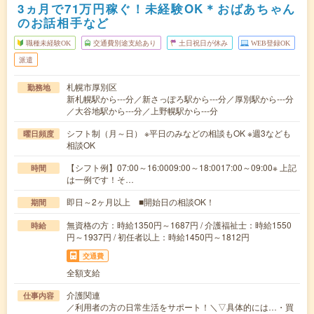
3ヵ月で71万円稼ぐ！未経験OK＊おばあちゃん
のお話相手など
職種未経験OK
交通費別途支給あり
土日祝日が休み
WEB登録OK
派遣
札幌市厚別区
勤務地
新札幌駅から---分／新さっぽろ駅から---分／厚別駅から---分
／大谷地駅から---分／上野幌駅から---分
シフト制（月～日） ※平日のみなどの相談もOK ※週3なども
曜日頻度
相談OK
【シフト例】07:00～16:0009:00～18:0017:00～09:00※ 上記
時間
は一例です！そ…
即日～2ヶ月以上 ■開始日の相談OK！
期間
無資格の方：時給1350円～1687円 / 介護福祉士：時給1550
時給
円～1937円 / 初任者以上：時給1450円～1812円
交通費
全額支給
介護関連
仕事内容
／利用者の方の日常生活をサポート！＼▽具体的には…・買