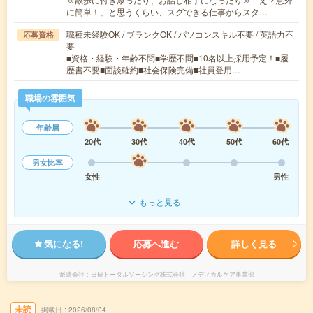
に簡単！」と思うくらい、スグできる仕事からスタ…
職種未経験OK / ブランクOK / パソコンスキル不要 / 英語力不
応募資格
要
■資格・経験・年齢不問■学歴不問■10名以上採用予定！■履
歴書不要■面談確約■社会保険完備■社員登用…
職場の雰囲気
年齢層
20代
30代
40代
50代
60代
男女比率
女性
男性
もっと見る
気になる!
応募へ進む
詳しく見る
派遣会社
日研トータルソーシング株式会社 メディカルケア事業部
未読
掲載日
2026/08/04