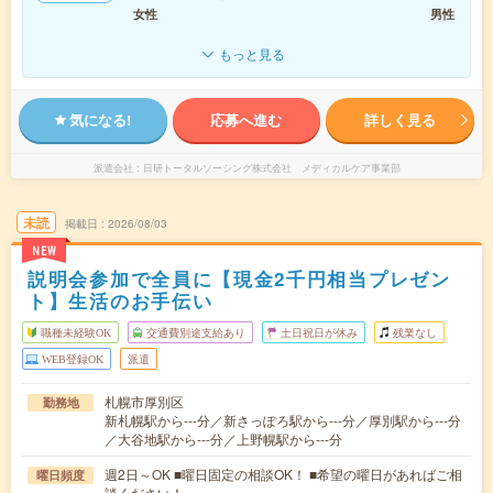
女性
男性
もっと見る
気になる!
応募へ進む
詳しく見る
派遣会社
日研トータルソーシング株式会社 メディカルケア事業部
未読
掲載日
2026/08/03
NEW
説明会参加で全員に【現金2千円相当プレゼン
ト】生活のお手伝い
職種未経験OK
交通費別途支給あり
土日祝日が休み
残業なし
WEB登録OK
派遣
札幌市厚別区
勤務地
新札幌駅から---分／新さっぽろ駅から---分／厚別駅から---分
／大谷地駅から---分／上野幌駅から---分
週2日～OK ■曜日固定の相談OK！ ■希望の曜日があればご相
曜日頻度
談ください！