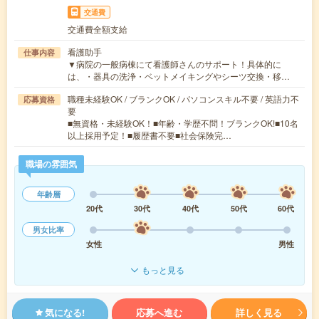
交通費
交通費全額支給
看護助手
仕事内容
▼病院の一般病棟にて看護師さんのサポート！具体的に
は、・器具の洗浄・ベットメイキングやシーツ交換・移…
職種未経験OK / ブランクOK / パソコンスキル不要 / 英語力不
応募資格
要
■無資格・未経験OK！■年齢・学歴不問！ブランクOK!■10名
以上採用予定！■履歴書不要■社会保険完…
職場の雰囲気
年齢層
20代
30代
40代
50代
60代
男女比率
女性
男性
もっと見る
気になる!
応募へ進む
詳しく見る