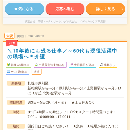
気になる!
応募へ進む
詳しく見る
派遣会社
日研トータルソーシング株式会社 メディカルケア事業部
未読
掲載日
2026/08/03
NEW
＼10年後にも残る仕事／～60代も現役活躍中
の職場へ＊介護
職種未経験OK
交通費別途支給あり
土日祝日が休み
残業なし
WEB登録OK
派遣
札幌市厚別区
勤務地
新札幌駅から---分／厚別駅から---分／上野幌駅から---分／ひ
ばりが丘(北海道)駅から---分
週3日～5日OK（月～金） ★土日休みOK
曜日頻度
★1日4時間～の時短シフトOK★スタート時間選べます！
時間
7:00～16:009:00～17:0011:…
開始日はご相談ください！ ★急募 ★職場が気に入れば、
期間