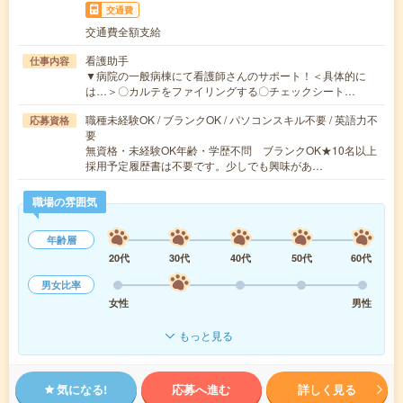
交通費
交通費全額支給
看護助手
仕事内容
▼病院の一般病棟にて看護師さんのサポート！＜具体的に
は…＞〇カルテをファイリングする〇チェックシート…
職種未経験OK / ブランクOK / パソコンスキル不要 / 英語力不
応募資格
要
無資格・未経験OK年齢・学歴不問 ブランクOK★10名以上
採用予定履歴書は不要です。少しでも興味があ…
職場の雰囲気
年齢層
20代
30代
40代
50代
60代
男女比率
女性
男性
もっと見る
気になる!
応募へ進む
詳しく見る