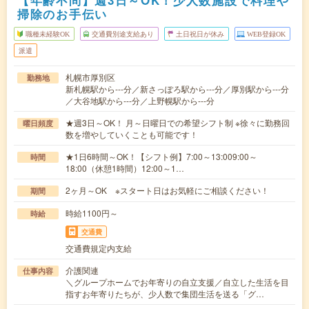
【年齢不問】週3日～OK！少人数施設で料理や
掃除のお手伝い
職種未経験OK
交通費別途支給あり
土日祝日が休み
WEB登録OK
派遣
札幌市厚別区
勤務地
新札幌駅から---分／新さっぽろ駅から---分／厚別駅から---分
／大谷地駅から---分／上野幌駅から---分
★週3日～OK！ 月～日曜日での希望シフト制 ※徐々に勤務回
曜日頻度
数を増やしていくことも可能です！
★1日6時間～OK！【シフト例】7:00～13:009:00～
時間
18:00（休憩1時間）12:00～1…
2ヶ月～OK ※スタート日はお気軽にご相談ください！
期間
時給1100円～
時給
交通費
交通費規定内支給
介護関連
仕事内容
＼グループホームでお年寄りの自立支援／自立した生活を目
指すお年寄りたちが、少人数で集団生活を送る「グ…