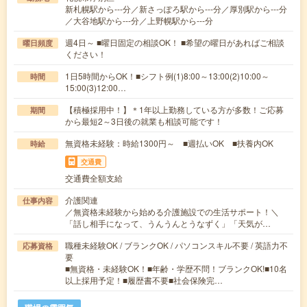
新札幌駅から---分／新さっぽろ駅から---分／厚別駅から---分
／大谷地駅から---分／上野幌駅から---分
週4日～ ■曜日固定の相談OK！ ■希望の曜日があればご相談
曜日頻度
ください！
1日5時間からOK！■シフト例(1)8:00～13:00(2)10:00～
時間
15:00(3)12:00…
【積極採用中！】＊1年以上勤務している方が多数！ご応募
期間
から最短2～3日後の就業も相談可能です！
無資格未経験：時給1300円～ ■週払いOK ■扶養内OK
時給
交通費
交通費全額支給
介護関連
仕事内容
／無資格未経験から始める介護施設での生活サポート！＼
「話し相手になって、うんうんとうなずく」「天気が…
職種未経験OK / ブランクOK / パソコンスキル不要 / 英語力不
応募資格
要
■無資格・未経験OK！■年齢・学歴不問！ブランクOK!■10名
以上採用予定！■履歴書不要■社会保険完…