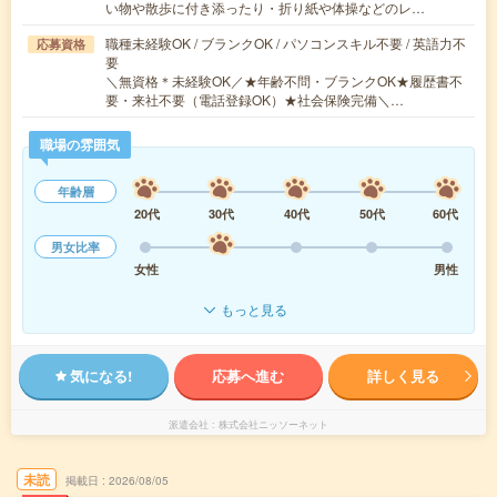
い物や散歩に付き添ったり・折り紙や体操などのレ…
職種未経験OK / ブランクOK / パソコンスキル不要 / 英語力不
応募資格
要
＼無資格＊未経験OK／★年齢不問・ブランクOK★履歴書不
要・来社不要（電話登録OK）★社会保険完備＼…
職場の雰囲気
年齢層
20代
30代
40代
50代
60代
男女比率
女性
男性
もっと見る
気になる!
応募へ進む
詳しく見る
派遣会社
株式会社ニッソーネット
未読
掲載日
2026/08/05