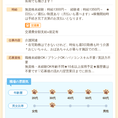
長期でも働けます！
無資格未経験：時給1300円～ 経験者：時給1350円～ ★
時給
日払い／週払い制度あり（月払いも選べます）※稼働開始時
は手続き完了次第のお支払いとなります。
交通費
交通費全額支給※規定有
介護関連
仕事内容
＊在宅勤務はできないけれど、時短も週3日勤務も叶う介護
＊おじいちゃん、おばあちゃんが暮らす施設での生…
職種未経験OK / ブランクOK / パソコンスキル不要 / 英語力不
応募資格
要
無資格・未経験OK年齢不問★10名以上採用予定★履歴書は
不要です▽応募後の流れ1)翌営業日までに担当…
職場の雰囲気
年齢層
20代
30代
40代
50代
60代
男女比率
女性
男性