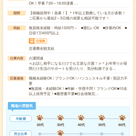
OK！早番 7:00～16:00遅番 …
【積極採用中！急募！】＊1年以上勤務している方が多数！
期間
ご応募から最短2～3日後の就業も相談可能です！
無資格未経験：時給1300円～ ■週払いOK ■扶養内OK ■
時給
日収1万400円以上
交通費
交通費全額支給
介護関連
仕事内容
≪お話し相手になるだけでも立派な介護！≫＊お年寄りが昼
間だけ生活のサポートを受けたり、気分転換できる…
職種未経験OK / ブランクOK / パソコンスキル不要 / 英語力不
応募資格
要
■無資格・未経験OK！■年齢・学歴不問！ブランクOK!■10名
以上採用予定！■履歴書不要■社会保険完…
職場の雰囲気
年齢層
20代
30代
40代
50代
60代
男女比率