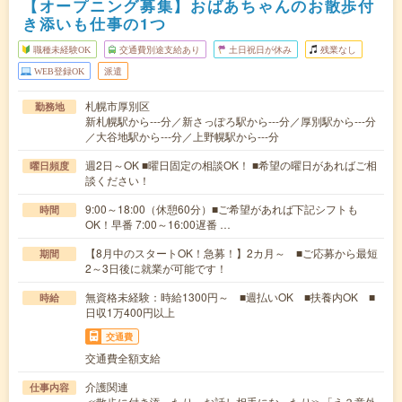
【オープニング募集】おばあちゃんのお散歩付
き添いも仕事の1つ
職種未経験OK
交通費別途支給あり
土日祝日が休み
残業なし
WEB登録OK
派遣
札幌市厚別区
勤務地
新札幌駅から---分／新さっぽろ駅から---分／厚別駅から---分
／大谷地駅から---分／上野幌駅から---分
週2日～OK ■曜日固定の相談OK！ ■希望の曜日があればご相
曜日頻度
談ください！
9:00～18:00（休憩60分）■ご希望があれば下記シフトも
時間
OK！早番 7:00～16:00遅番 …
【8月中のスタートOK！急募！】2カ月～ ■ご応募から最短
期間
2～3日後に就業が可能です！
無資格未経験：時給1300円～ ■週払いOK ■扶養内OK ■
時給
日収1万400円以上
交通費
交通費全額支給
介護関連
仕事内容
≪散歩に付き添ったり、お話し相手になったり≫「え？意外