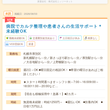
派遣会社
株式会社ニッソーネット
未読
掲載日
2026/08/03
NEW
病院でカルテ整理や患者さんの生活サポート＊
未経験OK
職種未経験OK
交通費別途支給あり
土日祝日が休み
残業なし
WEB登録OK
派遣
札幌市厚別区
勤務地
新札幌駅から---分／新さっぽろ駅から---分／厚別駅から---分
／大谷地駅から---分／上野幌駅から---分
週2日～OK ■曜日固定の相談OK！ ■希望の曜日があればご相
曜日頻度
談ください！
★スタート時間選べます～シフト例～7:00～16:009:00～
時間
18:0011:00～20:00など…
【現在も積極採用中！急募！】■2カ月～
期間
無資格未経験：時給1250円～ ■週払いOK ■扶養内OK ■
時給
日収1万円以上