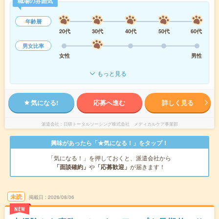
職場の雰囲気
年齢層
20代
30代
40代
50代
60代
男女比率
女性
男性
もっと見る
気になる!
応募へ進む
詳しく見る
派遣会社
日研トータルソーシング株式会社 メディカルケア事業部
興味があったら「★気になる！」をタップ！
「気になる！」を押しておくと、派遣会社から
「面談確約」
や
「応募歓迎」
が届きます！
未読
掲載日
2026/08/06
NEW