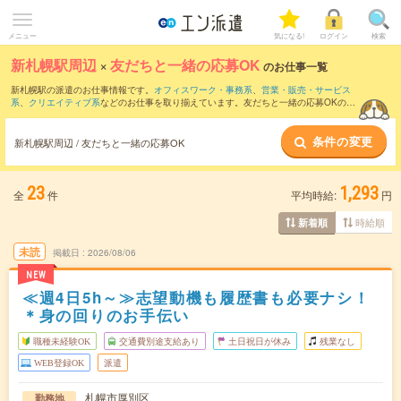
メニュー
気になる!
ログイン
検索
新札幌駅周辺
×
友だちと一緒の応募OK
のお仕事一覧
新札幌駅の派遣のお仕事情報です。
オフィスワーク・事務系
、
営業・販売・サービス
系
、
クリエイティブ系
などのお仕事を取り揃えています。友だちと一緒の応募OKの条
件の他に、
交通費別途支給あり
、
職種未経験OK
、
週4日勤務
などのこだわり条件も取
り揃えています。
条件の変更
新札幌駅周辺 / 友だちと一緒の応募OK
23
1,293
全
件
平均時給:
円
時給順
新着順
未読
掲載日
2026/08/06
NEW
≪週4日5h～≫志望動機も履歴書も必要ナシ！
＊身の回りのお手伝い
職種未経験OK
交通費別途支給あり
土日祝日が休み
残業なし
WEB登録OK
派遣
札幌市厚別区
勤務地