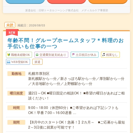
派遣会社
日研トータルソーシング株式会社 メディカルケア事業部
未読
掲載日
2026/08/03
NEW
年齢不問！グループホームスタッフ＊料理のお
手伝いも仕事の一つ
職種未経験OK
交通費別途支給あり
土日祝日が休み
残業なし
WEB登録OK
派遣
札幌市厚別区
勤務地
新札幌駅から---分／新さっぽろ駅から---分／厚別駅から---分
／大谷地駅から---分／上野幌駅から---分
週2日～OK ■曜日固定の相談OK！ ■希望の曜日があればご相
曜日頻度
談ください！
9:00～18:00（休憩60分）■ご希望があれば下記シフトも
時間
OK！早番 7:00～16:00遅番 …
【8月中のスタートOK！急募！】2カ月～ ■ご応募から最短
期間
2～3日後に就業が可能です！