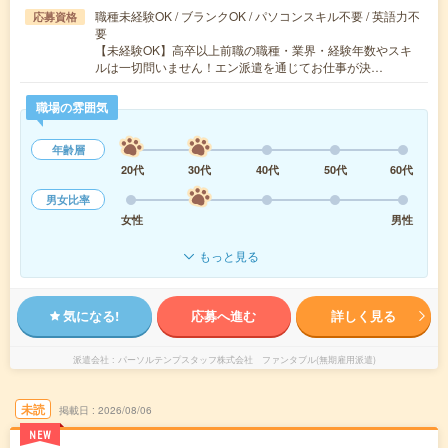
職種未経験OK / ブランクOK / パソコンスキル不要 / 英語力不
応募資格
要
【未経験OK】高卒以上前職の職種・業界・経験年数やスキ
ルは一切問いません！エン派遣を通じてお仕事が決…
職場の雰囲気
年齢層
20代
30代
40代
50代
60代
男女比率
女性
男性
もっと見る
気になる!
応募へ進む
詳しく見る
派遣会社
パーソルテンプスタッフ株式会社 ファンタブル(無期雇用派遣)
未読
掲載日
2026/08/06
NEW