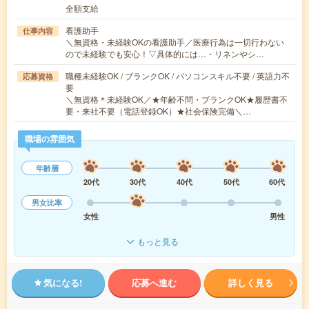
全額支給
看護助手
仕事内容
＼無資格・未経験OKの看護助手／医療行為は一切行わない
ので未経験でも安心！▽具体的には…・リネンやシ…
職種未経験OK / ブランクOK / パソコンスキル不要 / 英語力不
応募資格
要
＼無資格＊未経験OK／★年齢不問・ブランクOK★履歴書不
要・来社不要（電話登録OK）★社会保険完備＼…
職場の雰囲気
年齢層
20代
30代
40代
50代
60代
男女比率
女性
男性
もっと見る
気になる!
応募へ進む
詳しく見る