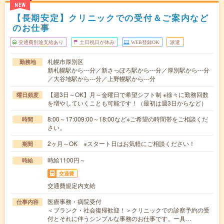
NEW
【長期安定】クリニックでの受付＆ご案内など
のお仕事
交通費別途支給あり
土日祝日が休み
WEB登録OK
派遣
札幌市厚別区
勤務地
新札幌駅から---分／新さっぽろ駅から---分／厚別駅から---分
／大谷地駅から---分／上野幌駅から---分
【週3日～OK】月～金曜日で希望シフト制 ※徐々に勤務回数
曜日頻度
を増やしていくことも可能です！（最初は週3日からなど）
8:00～17:009:00～18:00など※ご希望の時間帯をご相談くだ
時間
さい。
2ヶ月～OK ※スタート日はお気軽にご相談ください！
期間
時給1100円～
時給
交通費
交通費規定内支給
医療事務・病院受付
仕事内容
＜ブランク・社会復帰歓迎！＞クリニックでの診察予約の受
付とそれに伴うシンプルな事務のお仕事です。ー具…