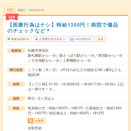
未読
掲載日
2026/08/04
NEW
【医療行為はナシ】時給1350円！病院で備品
のチェックなど＊
職種未経験OK
交通費別途支給あり
WEB登録OK
派遣
札幌市厚別区
勤務地
新札幌駅から---分／新さっぽろ駅から---分／厚別駅から---分
／大谷地駅から---分／上野幌駅から---分
シフト制（月～日） ※平日のみなどの相談もOK ※週3なども
曜日頻度
相談OK
【シフト例】07:00～16:0009:00～18:0017:00～09:00※ 上記
時間
は一例です！そ…
即日～2ヶ月以上
期間
無資格の方：時給1350円～1687円 / 介護福祉士：時給1550
時給
円～1937円 / 初任者以上：時給1450円～1812円
交通費
全額支給