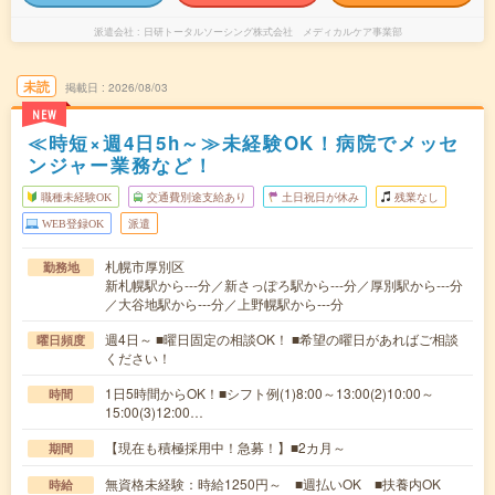
派遣会社
日研トータルソーシング株式会社 メディカルケア事業部
未読
掲載日
2026/08/03
NEW
≪時短×週4日5h～≫未経験OK！病院でメッセ
ンジャー業務など！
職種未経験OK
交通費別途支給あり
土日祝日が休み
残業なし
WEB登録OK
派遣
札幌市厚別区
勤務地
新札幌駅から---分／新さっぽろ駅から---分／厚別駅から---分
／大谷地駅から---分／上野幌駅から---分
週4日～ ■曜日固定の相談OK！ ■希望の曜日があればご相談
曜日頻度
ください！
1日5時間からOK！■シフト例(1)8:00～13:00(2)10:00～
時間
15:00(3)12:00…
【現在も積極採用中！急募！】■2カ月～
期間
無資格未経験：時給1250円～ ■週払いOK ■扶養内OK
時給