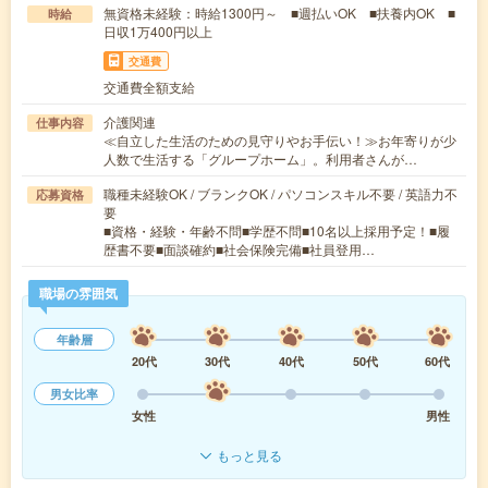
無資格未経験：時給1300円～ ■週払いOK ■扶養内OK ■
時給
日収1万400円以上
交通費
交通費全額支給
介護関連
仕事内容
≪自立した生活のための見守りやお手伝い！≫お年寄りが少
人数で生活する「グループホーム」。利用者さんが…
職種未経験OK / ブランクOK / パソコンスキル不要 / 英語力不
応募資格
要
■資格・経験・年齢不問■学歴不問■10名以上採用予定！■履
歴書不要■面談確約■社会保険完備■社員登用…
職場の雰囲気
年齢層
20代
30代
40代
50代
60代
男女比率
女性
男性
もっと見る