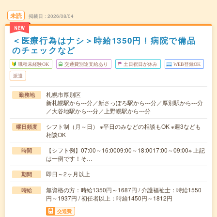
未読
掲載日
2026/08/04
NEW
＜医療行為はナシ＞時給1350円！病院で備品
のチェックなど
職種未経験OK
交通費別途支給あり
土日祝日が休み
WEB登録OK
派遣
札幌市厚別区
勤務地
新札幌駅から---分／新さっぽろ駅から---分／厚別駅から---分
／大谷地駅から---分／上野幌駅から---分
シフト制（月～日） ※平日のみなどの相談もOK ※週3なども
曜日頻度
相談OK
【シフト例】07:00～16:0009:00～18:0017:00～09:00※ 上記
時間
は一例です！そ…
即日～2ヶ月以上
期間
無資格の方：時給1350円～1687円 / 介護福祉士：時給1550
時給
円～1937円 / 初任者以上：時給1450円～1812円
交通費