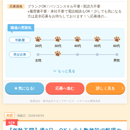
ブランクOK / パソコンスキル不要 / 英語力不要
応募資格
※履歴書不要・来社不要で電話相談もOK！少しでも気になる
方は是非応募をお待ちしております！＼応募後の…
職場の雰囲気
年齢層
20代
30代
40代
50代
60代
男女比率
女性
男性
もっと見る
気になる!
応募へ進む
詳しく見る
派遣会社
株式会社スタッフサービス メディカル事業本部
未読
掲載日
2026/08/05
NEW