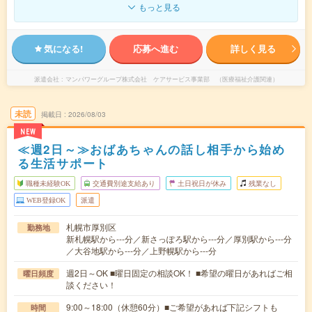
もっと見る
気になる!
応募へ進む
詳しく見る
派遣会社
マンパワーグループ株式会社 ケアサービス事業部 （医療福祉介護関連）
未読
掲載日
2026/08/03
NEW
≪週2日～≫おばあちゃんの話し相手から始め
る生活サポート
職種未経験OK
交通費別途支給あり
土日祝日が休み
残業なし
WEB登録OK
派遣
札幌市厚別区
勤務地
新札幌駅から---分／新さっぽろ駅から---分／厚別駅から---分
／大谷地駅から---分／上野幌駅から---分
週2日～OK ■曜日固定の相談OK！ ■希望の曜日があればご相
曜日頻度
談ください！
9:00～18:00（休憩60分）■ご希望があれば下記シフトも
時間