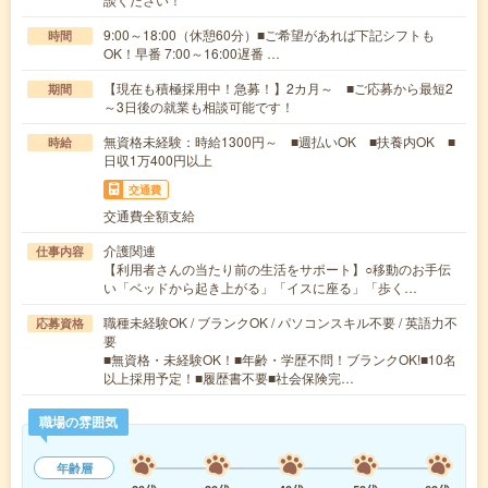
9:00～18:00（休憩60分）■ご希望があれば下記シフトも
時間
OK！早番 7:00～16:00遅番 …
【現在も積極採用中！急募！】2カ月～ ■ご応募から最短2
期間
～3日後の就業も相談可能です！
無資格未経験：時給1300円～ ■週払いOK ■扶養内OK ■
時給
日収1万400円以上
交通費
交通費全額支給
介護関連
仕事内容
【利用者さんの当たり前の生活をサポート】○移動のお手伝
い「ベッドから起き上がる」「イスに座る」「歩く…
職種未経験OK / ブランクOK / パソコンスキル不要 / 英語力不
応募資格
要
■無資格・未経験OK！■年齢・学歴不問！ブランクOK!■10名
以上採用予定！■履歴書不要■社会保険完…
職場の雰囲気
年齢層