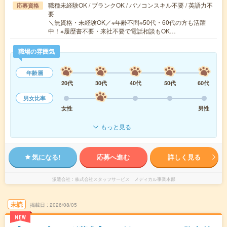
職種未経験OK / ブランクOK / パソコンスキル不要 / 英語力不
応募資格
要
＼無資格・未経験OK／※年齢不問※50代・60代の方も活躍
中！※履歴書不要・来社不要で電話相談もOK…
職場の雰囲気
年齢層
20代
30代
40代
50代
60代
男女比率
女性
男性
もっと見る
気になる!
応募へ進む
詳しく見る
派遣会社
株式会社スタッフサービス メディカル事業本部
未読
掲載日
2026/08/05
NEW