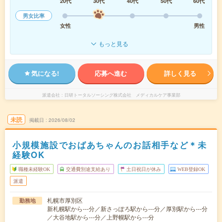
20代
30代
40代
50代
60代
男女比率
女性
男性
もっと見る
気になる!
応募へ進む
詳しく見る
派遣会社
日研トータルソーシング株式会社 メディカルケア事業部
未読
掲載日
2026/08/02
小規模施設でおばあちゃんのお話相手など＊未
経験OK
職種未経験OK
交通費別途支給あり
土日祝日が休み
WEB登録OK
派遣
札幌市厚別区
勤務地
新札幌駅から---分／新さっぽろ駅から---分／厚別駅から---分
／大谷地駅から---分／上野幌駅から---分