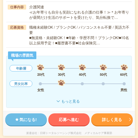
介護関連
仕事内容
≪お年寄りも自分も笑顔になれる介護の仕事！≫＊お年寄り
が昼間だけ生活のサポートを受けたり、気分転換で…
職種未経験OK / ブランクOK / パソコンスキル不要 / 英語力不
応募資格
要
■無資格・未経験OK！■年齢・学歴不問！ブランクOK!■10名
以上採用予定！■履歴書不要■社会保険完…
職場の雰囲気
年齢層
20代
30代
40代
50代
60代
男女比率
女性
男性
もっと見る
気になる!
応募へ進む
詳しく見る
派遣会社
日研トータルソーシング株式会社 メディカルケア事業部