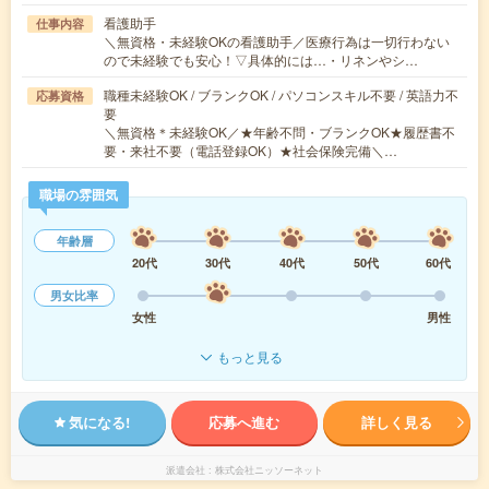
看護助手
仕事内容
＼無資格・未経験OKの看護助手／医療行為は一切行わない
ので未経験でも安心！▽具体的には…・リネンやシ…
職種未経験OK / ブランクOK / パソコンスキル不要 / 英語力不
応募資格
要
＼無資格＊未経験OK／★年齢不問・ブランクOK★履歴書不
要・来社不要（電話登録OK）★社会保険完備＼…
職場の雰囲気
年齢層
20代
30代
40代
50代
60代
男女比率
女性
男性
もっと見る
気になる!
応募へ進む
詳しく見る
派遣会社
株式会社ニッソーネット