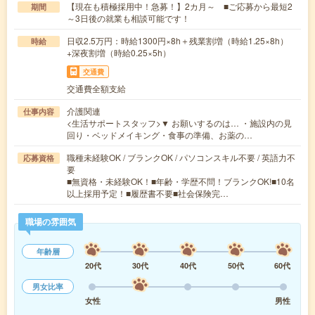
【現在も積極採用中！急募！】2カ月～ ■ご応募から最短2
期間
～3日後の就業も相談可能です！
日収2.5万円：時給1300円×8h＋残業割増（時給1.25×8h）
時給
+深夜割増（時給0.25×5h）
交通費
交通費全額支給
介護関連
仕事内容
<生活サポートスタッフ>▼ お願いするのは… ・施設内の見
回り・ベッドメイキング・食事の準備、お薬の…
職種未経験OK / ブランクOK / パソコンスキル不要 / 英語力不
応募資格
要
■無資格・未経験OK！■年齢・学歴不問！ブランクOK!■10名
以上採用予定！■履歴書不要■社会保険完…
職場の雰囲気
年齢層
20代
30代
40代
50代
60代
男女比率
女性
男性