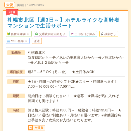
未読
掲載日
2026/08/07
NEW
札幌市北区【週3日～】ホテルライクな高齢者
マンションで生活サポート
職種未経験OK
交通費別途支給あり
土日祝日が休み
残業なし
WEB登録OK
派遣
札幌市北区
勤務地
新琴似駅から---分／あいの里教育大駅から---分／拓北駅から-
--分／北１２条駅から---分
週3日～5日OK（月～金） ★土日休みOK
曜日頻度
★1日4時間～の時短シフトOK★スタート時間選べます！
時間
7:00～16:009:00～17:0011:…
開始日はご相談ください！ ★急募 ★職場が気に入れば、
期間
長期でも働けます！
無資格未経験：時給1300円～ 経験者：時給1350円～ ★
時給
日払い／週払い制度あり（月払いも選べます）※稼働開始時
は手続き完了次第のお支払いとなります。
交通費