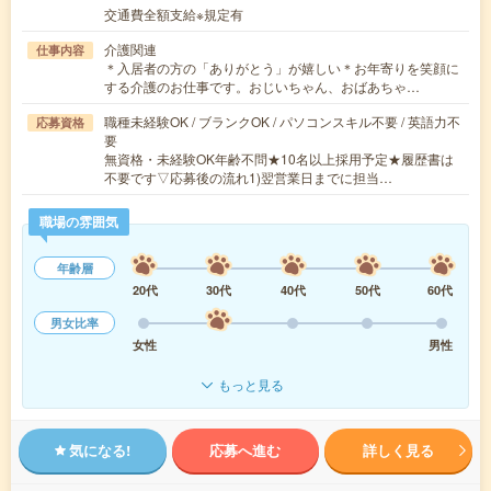
交通費全額支給※規定有
介護関連
仕事内容
＊入居者の方の「ありがとう」が嬉しい＊お年寄りを笑顔に
する介護のお仕事です。おじいちゃん、おばあちゃ…
職種未経験OK / ブランクOK / パソコンスキル不要 / 英語力不
応募資格
要
無資格・未経験OK年齢不問★10名以上採用予定★履歴書は
不要です▽応募後の流れ1)翌営業日までに担当…
職場の雰囲気
年齢層
20代
30代
40代
50代
60代
男女比率
女性
男性
もっと見る
気になる!
応募へ進む
詳しく見る