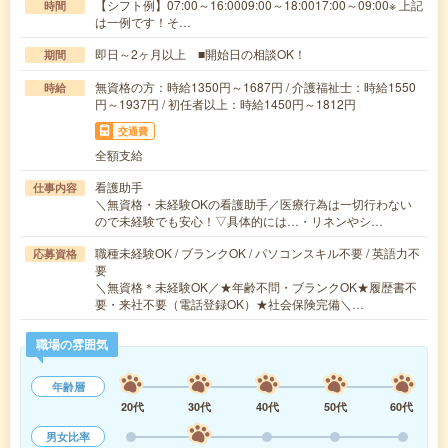
【シフト例】07:00～16:0009:00～18:0017:00～09:00※ 上記
時間
は一例です！そ…
即日～2ヶ月以上 ■開始日の相談OK！
期間
無資格の方：時給1350円～1687円 / 介護福祉士：時給1550
時給
円～1937円 / 初任者以上：時給1450円～1812円
交通費
全額支給
看護助手
仕事内容
＼無資格・未経験OKの看護助手／医療行為は一切行わない
ので未経験でも安心！▽具体的には…・リネンやシ…
職種未経験OK / ブランクOK / パソコンスキル不要 / 英語力不
応募資格
要
＼無資格＊未経験OK／★年齢不問・ブランクOK★履歴書不
要・来社不要（電話登録OK）★社会保険完備＼…
職場の雰囲気
年齢層
20代
30代
40代
50代
60代
男女比率