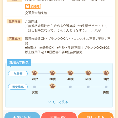
交通費
交通費全額支給
介護関連
仕事内容
／無資格未経験から始める介護施設での生活サポート！＼
「話し相手になって、うんうんとうなずく」「天気が…
職種未経験OK / ブランクOK / パソコンスキル不要 / 英語力不
応募資格
要
■無資格・未経験OK！■年齢・学歴不問！ブランクOK!■10名
以上採用予定！■履歴書不要■社会保険完…
職場の雰囲気
年齢層
20代
30代
40代
50代
60代
男女比率
女性
男性
もっと見る
気になる!
応募へ進む
詳しく見る