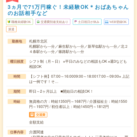
3ヵ月で71万円稼ぐ！未経験OK＊おばあちゃん
のお話相手など
職種未経験OK
交通費別途支給あり
土日祝日が休み
WEB登録OK
派遣
札幌市北区
勤務地
札幌駅から---分／麻生駅から---分／新琴似駅から---分／北２
４条駅から---分／篠路駅から---分
シフト制（月～日） ※平日のみなどの相談もOK ※週3なども
曜日頻度
相談OK
【シフト例】07:00～16:0009:00～18:0017:00～09:00※ 上記
時間
は一例です！そ…
即日～2ヶ月以上 ■開始日の相談OK！
期間
無資格の方：時給1350円～1687円 / 介護福祉士：時給1550
時給
円～1937円 / 初任者以上：時給1450円～1812円
交通費
全額支給
介護関連
仕事内容
／利用者の方の日常生活をサポート！＼▽具体的には…・買