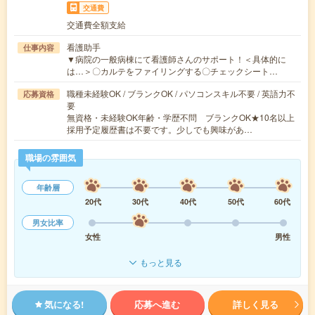
交通費
交通費全額支給
看護助手
仕事内容
▼病院の一般病棟にて看護師さんのサポート！＜具体的に
は…＞〇カルテをファイリングする〇チェックシート…
職種未経験OK / ブランクOK / パソコンスキル不要 / 英語力不
応募資格
要
無資格・未経験OK年齢・学歴不問 ブランクOK★10名以上
採用予定履歴書は不要です。少しでも興味があ…
職場の雰囲気
年齢層
20代
30代
40代
50代
60代
男女比率
女性
男性
もっと見る
気になる!
応募へ進む
詳しく見る