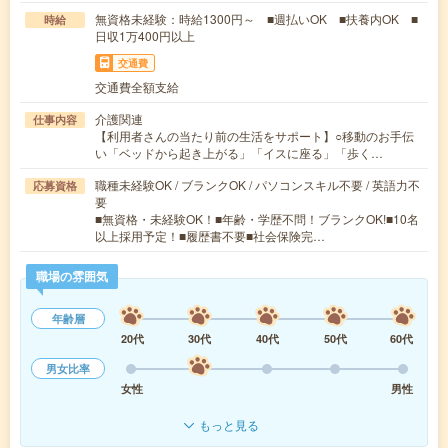
無資格未経験：時給1300円～ ■週払いOK ■扶養内OK ■
時給
日収1万400円以上
交通費
交通費全額支給
介護関連
仕事内容
【利用者さんの当たり前の生活をサポート】○移動のお手伝
い「ベッドから起き上がる」「イスに座る」「歩く…
職種未経験OK / ブランクOK / パソコンスキル不要 / 英語力不
応募資格
要
■無資格・未経験OK！■年齢・学歴不問！ブランクOK!■10名
以上採用予定！■履歴書不要■社会保険完…
職場の雰囲気
年齢層
20代
30代
40代
50代
60代
男女比率
女性
男性
もっと見る