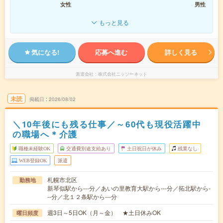
女性
男性
もっと見る
気になる!
応募へ進む
詳しく見る
派遣会社
株式会社ニッソーネット
未読
掲載日
2026/08/02
＼10年後にも残る仕事／～60代も現役活躍中
の職場へ＊介護
職種未経験OK
交通費別途支給あり
土日祝日が休み
残業なし
WEB登録OK
派遣
札幌市北区
勤務地
新琴似駅から---分／あいの里教育大駅から---分／拓北駅から-
--分／北１２条駅から---分
週3日～5日OK（月～金） ★土日休みOK
曜日頻度