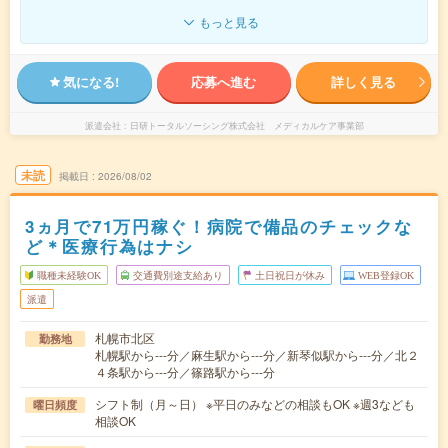
もっと見る
気になる!
応募へ進む
詳しく見る
派遣会社
日研トータルソーシング株式会社 メディカルケア事業部
未読
掲載日
2026/08/02
3ヵ月で71万円稼ぐ！病院で備品のチェックな
ど＊医療行為はナシ
職種未経験OK
交通費別途支給あり
土日祝日が休み
WEB登録OK
派遣
札幌市北区
勤務地
札幌駅から---分／麻生駅から---分／新琴似駅から---分／北２
４条駅から---分／篠路駅から---分
シフト制（月～日） ※平日のみなどの相談もOK ※週3なども
曜日頻度
相談OK