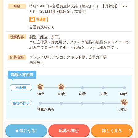
時給1600円 ※交通費全額支給（規定あり） 【月収例】25.6
時給
万円（20日勤務 ※残業なしの場合）
交通費
交通費支給あり
製造（組立・加工）
仕事内容
＊組立作業・家庭用プラスチック製品の部品をドライバーで
組み立てるお仕事です。・部品を一つずつ組み立て…
ブランクOK / パソコンスキル不要 / 英語力不要
応募資格
未経験可
職場の雰囲気
年齢層
20代
30代
40代
50代
60代
職場の様子
活気がある
しずか
気になる!
応募へ進む
詳しく見る