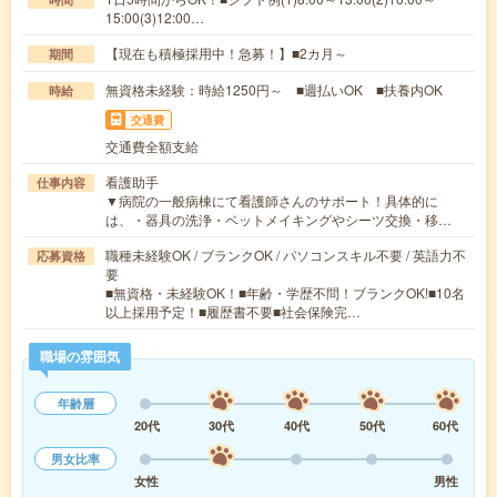
15:00(3)12:00…
【現在も積極採用中！急募！】■2カ月～
期間
無資格未経験：時給1250円～ ■週払いOK ■扶養内OK
時給
交通費
交通費全額支給
看護助手
仕事内容
▼病院の一般病棟にて看護師さんのサポート！具体的に
は、・器具の洗浄・ベットメイキングやシーツ交換・移…
職種未経験OK / ブランクOK / パソコンスキル不要 / 英語力不
応募資格
要
■無資格・未経験OK！■年齢・学歴不問！ブランクOK!■10名
以上採用予定！■履歴書不要■社会保険完…
職場の雰囲気
年齢層
20代
30代
40代
50代
60代
男女比率
女性
男性