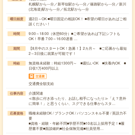
札幌駅から---分／新琴似駅から---分／篠路駅から---分／新川
(北海道)駅から---分／拓北駅から---分
週2日～OK ■曜日固定の相談OK！ ■希望の曜日があればご相
曜日頻度
談ください！
9:00～18:00（休憩60分）■ご希望があれば下記シフトも
時間
OK！早番 7:00～16:00遅番 …
【8月中のスタートOK！急募！】2カ月～ ■ご応募から最短
期間
2～3日後に就業が可能です！
無資格未経験：時給1300円～ ■週払いOK ■扶養内OK ■
時給
日収1万400円以上
交通費
交通費全額支給
介護関連
仕事内容
≪散歩に付き添ったり、お話し相手になったり≫「え？意外
に簡単！」と思うくらい、スグできる仕事からスタ…
職種未経験OK / ブランクOK / パソコンスキル不要 / 英語力不
応募資格
要
■資格・経験・年齢不問■学歴不問■10名以上採用予定！■履
歴書不要■面談確約■社会保険完備■社員登用…