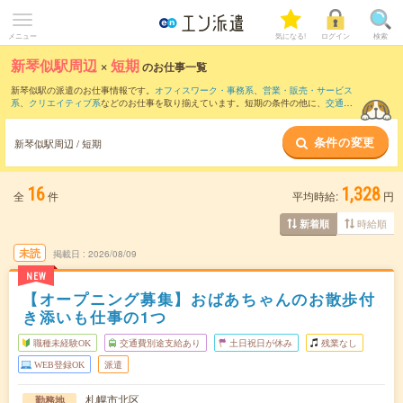
メニュー
気になる!
ログイン
検索
新琴似駅周辺
×
短期
のお仕事一覧
新琴似駅の派遣のお仕事情報です。
オフィスワーク・事務系
、
営業・販売・サービス
系
、
クリエイティブ系
などのお仕事を取り揃えています。短期の条件の他に、
交通費
別途支給あり
、
職種未経験OK
、
友だちと一緒の応募OK
などでもお探し頂けます。
条件の変更
新琴似駅周辺 / 短期
16
1,328
全
件
平均時給:
円
時給順
新着順
未読
掲載日
2026/08/09
NEW
【オープニング募集】おばあちゃんのお散歩付
き添いも仕事の1つ
職種未経験OK
交通費別途支給あり
土日祝日が休み
残業なし
WEB登録OK
派遣
札幌市北区
勤務地