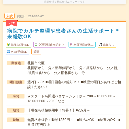
派遣会社
株式会社ニッソーネット
未読
掲載日
2026/08/07
NEW
病院でカルテ整理や患者さんの生活サポート＊
未経験OK
職種未経験OK
交通費別途支給あり
土日祝日が休み
残業なし
WEB登録OK
派遣
札幌市北区
勤務地
札幌駅から---分／新琴似駅から---分／篠路駅から---分／新川
(北海道)駅から---分／拓北駅から---分
週2日～OK ■曜日固定の相談OK！ ■希望の曜日があればご相
曜日頻度
談ください！
★スタート時間選べます～シフト例～7:00～16:009:00～
時間
18:0011:00～20:00など…
【現在も積極採用中！急募！】■2カ月～
期間
無資格未経験：時給1250円～ ■週払いOK ■扶養内OK ■
時給
日収1万円以上