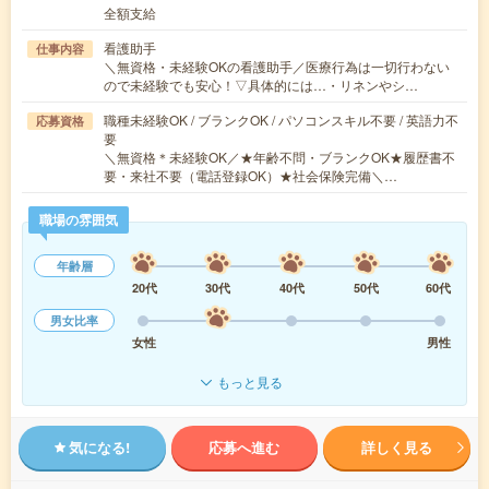
全額支給
看護助手
仕事内容
＼無資格・未経験OKの看護助手／医療行為は一切行わない
ので未経験でも安心！▽具体的には…・リネンやシ…
職種未経験OK / ブランクOK / パソコンスキル不要 / 英語力不
応募資格
要
＼無資格＊未経験OK／★年齢不問・ブランクOK★履歴書不
要・来社不要（電話登録OK）★社会保険完備＼…
職場の雰囲気
年齢層
20代
30代
40代
50代
60代
男女比率
女性
男性
もっと見る
気になる!
応募へ進む
詳しく見る