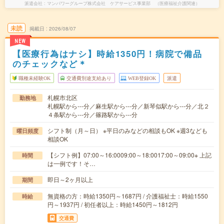
派遣会社
マンパワーグループ株式会社 ケアサービス事業部 （医療福祉介護関連）
未読
掲載日
2026/08/07
NEW
【医療行為はナシ】時給1350円！病院で備品
のチェックなど＊
職種未経験OK
交通費別途支給あり
WEB登録OK
派遣
札幌市北区
勤務地
札幌駅から---分／麻生駅から---分／新琴似駅から---分／北２
４条駅から---分／篠路駅から---分
シフト制（月～日） ※平日のみなどの相談もOK ※週3なども
曜日頻度
相談OK
【シフト例】07:00～16:0009:00～18:0017:00～09:00※ 上記
時間
は一例です！そ…
即日～2ヶ月以上
期間
無資格の方：時給1350円～1687円 / 介護福祉士：時給1550
時給
円～1937円 / 初任者以上：時給1450円～1812円
交通費