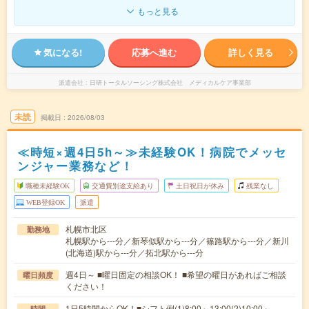
もっと見る
気になる!
応募へ進む
詳しく見る
派遣会社
日研トータルソーシング株式会社 メディカルケア事業部
未読
掲載日
2026/08/03
≪時短×週4日5h～≫未経験OK！病院でメッセ
ンジャー業務など！
職種未経験OK
交通費別途支給あり
土日祝日が休み
残業なし
WEB登録OK
派遣
札幌市北区
勤務地
札幌駅から---分／新琴似駅から---分／篠路駅から---分／新川
(北海道)駅から---分／拓北駅から---分
週4日～ ■曜日固定の相談OK！ ■希望の曜日があればご相談
曜日頻度
ください！
1日5時間からOK！■シフト例(1)8:00～13:00(2)10:00～
時間