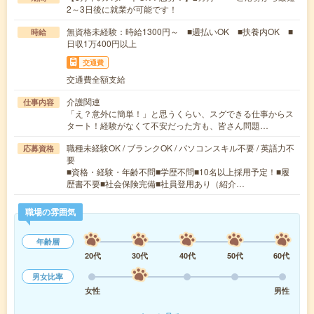
2～3日後に就業が可能です！
無資格未経験：時給1300円～ ■週払いOK ■扶養内OK ■
時給
日収1万400円以上
交通費
交通費全額支給
介護関連
仕事内容
「え？意外に簡単！」と思うくらい、スグできる仕事からス
タート！経験がなくて不安だった方も、皆さん問題…
職種未経験OK / ブランクOK / パソコンスキル不要 / 英語力不
応募資格
要
■資格・経験・年齢不問■学歴不問■10名以上採用予定！■履
歴書不要■社会保険完備■社員登用あり（紹介…
職場の雰囲気
年齢層
20代
30代
40代
50代
60代
男女比率
女性
男性