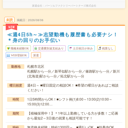
派遣会社
パーソルファクトリーパートナーズ株式会社
未読
掲載日
2026/08/06
NEW
≪週4日5h～≫志望動機も履歴書も必要ナシ！
＊身の回りのお手伝い
職種未経験OK
交通費別途支給あり
土日祝日が休み
残業なし
WEB登録OK
派遣
札幌市北区
勤務地
札幌駅から---分／新琴似駅から---分／篠路駅から---分／新川
(北海道)駅から---分／拓北駅から---分
週4日～ ■曜日固定の相談OK！ ■希望の曜日があればご相談
曜日頻度
ください！
1日5時間からOK！■シフト例(1)8:00～13:00(2)10:00～
時間
15:00(3)12:00…
【積極採用中！】＊1年以上勤務している方が多数！ご応募
期間
から最短2～3日後の就業も相談可能です！
無資格未経験：時給1300円～ ■週払いOK ■扶養内OK
時給