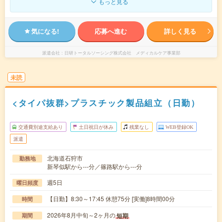
もっと見る
気になる!
応募へ進む
詳しく見る
派遣会社
日研トータルソーシング株式会社 メディカルケア事業部
未読
<タイパ抜群>プラスチック製品組立（日勤）
交通費別途支給あり
土日祝日が休み
残業なし
WEB登録OK
派遣
北海道石狩市
勤務地
新琴似駅から---分／篠路駅から---分
週5日
曜日頻度
【日勤】8:30～17:45 休憩75分 [実働]8時間00分
時間
2026年8月中旬～2ヶ月の
短期
期間