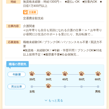
無資格未経験：時給1300円～ ■週払いOK ■扶養内OK ■
時給
日収1万400円以上
交通費
交通費全額支給
介護関連
仕事内容
≪お年寄りも自分も笑顔になれる介護の仕事！≫＊お年寄り
が昼間だけ生活のサポートを受けたり、気分転換で…
職種未経験OK / ブランクOK / パソコンスキル不要 / 英語力不
応募資格
要
■無資格・未経験OK！■年齢・学歴不問！ブランクOK!■10名
以上採用予定！■履歴書不要■社会保険完…
職場の雰囲気
年齢層
20代
30代
40代
50代
60代
男女比率
女性
男性
もっと見る