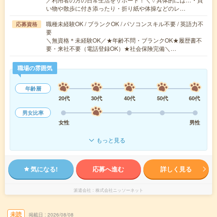
い物や散歩に付き添ったり・折り紙や体操などのレ…
職種未経験OK / ブランクOK / パソコンスキル不要 / 英語力不
応募資格
要
＼無資格＊未経験OK／★年齢不問・ブランクOK★履歴書不
要・来社不要（電話登録OK）★社会保険完備＼…
職場の雰囲気
年齢層
20代
30代
40代
50代
60代
男女比率
女性
男性
もっと見る
気になる!
応募へ進む
詳しく見る
派遣会社
株式会社ニッソーネット
未読
掲載日
2026/08/08