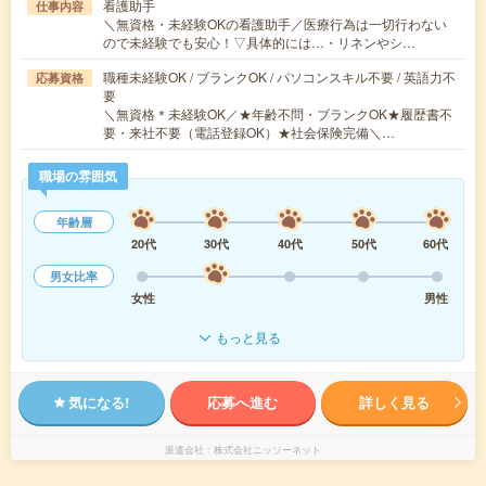
看護助手
仕事内容
＼無資格・未経験OKの看護助手／医療行為は一切行わない
ので未経験でも安心！▽具体的には…・リネンやシ…
職種未経験OK / ブランクOK / パソコンスキル不要 / 英語力不
応募資格
要
＼無資格＊未経験OK／★年齢不問・ブランクOK★履歴書不
要・来社不要（電話登録OK）★社会保険完備＼…
職場の雰囲気
年齢層
20代
30代
40代
50代
60代
男女比率
女性
男性
もっと見る
気になる!
応募へ進む
詳しく見る
派遣会社
株式会社ニッソーネット