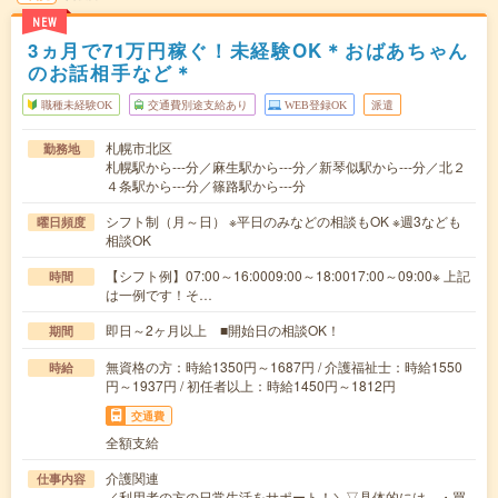
NEW
3ヵ月で71万円稼ぐ！未経験OK＊おばあちゃん
のお話相手など＊
職種未経験OK
交通費別途支給あり
WEB登録OK
派遣
札幌市北区
勤務地
札幌駅から---分／麻生駅から---分／新琴似駅から---分／北２
４条駅から---分／篠路駅から---分
シフト制（月～日） ※平日のみなどの相談もOK ※週3なども
曜日頻度
相談OK
【シフト例】07:00～16:0009:00～18:0017:00～09:00※ 上記
時間
は一例です！そ…
即日～2ヶ月以上 ■開始日の相談OK！
期間
無資格の方：時給1350円～1687円 / 介護福祉士：時給1550
時給
円～1937円 / 初任者以上：時給1450円～1812円
交通費
全額支給
介護関連
仕事内容
／利用者の方の日常生活をサポート！＼▽具体的には…・買