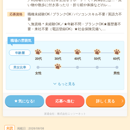
い物や散歩に付き添ったり・折り紙や体操などのレ…
職種未経験OK / ブランクOK / パソコンスキル不要 / 英語力不
応募資格
要
＼無資格＊未経験OK／★年齢不問・ブランクOK★履歴書不
要・来社不要（電話登録OK）★社会保険完備＼…
職場の雰囲気
年齢層
20代
30代
40代
50代
60代
男女比率
女性
男性
もっと見る
気になる!
応募へ進む
詳しく見る
派遣会社
株式会社ニッソーネット
未読
掲載日
2026/08/08