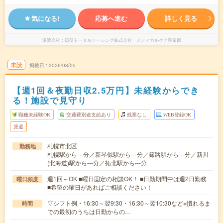
気になる!
応募へ進む
詳しく見る
派遣会社
日研トータルソーシング株式会社 メディカルケア事業部
未読
掲載日
2026/08/05
【週1回＆夜勤日収2.5万円】未経験からでき
る！施設で見守り
職種未経験OK
交通費別途支給あり
残業なし
WEB登録OK
派遣
札幌市北区
勤務地
札幌駅から---分／新琴似駅から---分／篠路駅から---分／新川
(北海道)駅から---分／拓北駅から---分
週1回～OK ■曜日固定の相談OK！ ■日勤期間中は週2日勤務
曜日頻度
■希望の曜日があればご相談ください！
▽シフト例・16:30～翌9:30・16:30～翌10:30など※慣れるま
時間
での最初のうちは日勤からの…