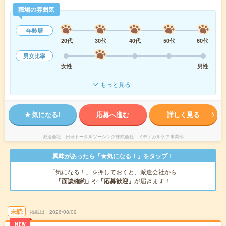
職場の雰囲気
年齢層
20代
30代
40代
50代
60代
男女比率
女性
男性
もっと見る
気になる!
応募へ進む
詳しく見る
派遣会社
日研トータルソーシング株式会社 メディカルケア事業部
興味があったら「★気になる！」をタップ！
「気になる！」を押しておくと、派遣会社から
「面談確約」
や
「応募歓迎」
が届きます！
未読
掲載日
2026/08/09
NEW