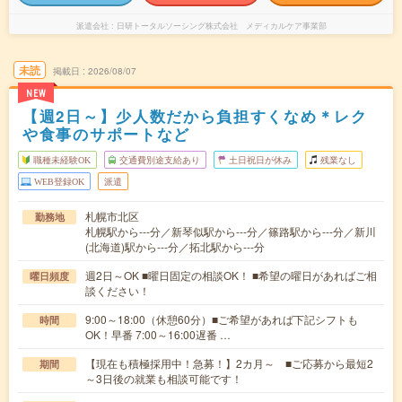
派遣会社
日研トータルソーシング株式会社 メディカルケア事業部
未読
掲載日
2026/08/07
NEW
【週2日～】少人数だから負担すくなめ＊レク
や食事のサポートなど
職種未経験OK
交通費別途支給あり
土日祝日が休み
残業なし
WEB登録OK
派遣
札幌市北区
勤務地
札幌駅から---分／新琴似駅から---分／篠路駅から---分／新川
(北海道)駅から---分／拓北駅から---分
週2日～OK ■曜日固定の相談OK！ ■希望の曜日があればご相
曜日頻度
談ください！
9:00～18:00（休憩60分）■ご希望があれば下記シフトも
時間
OK！早番 7:00～16:00遅番 …
【現在も積極採用中！急募！】2カ月～ ■ご応募から最短2
期間
～3日後の就業も相談可能です！