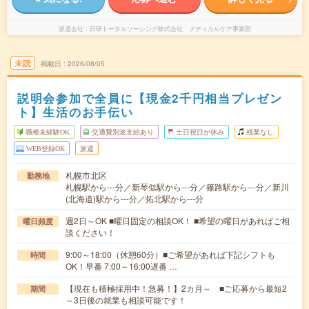
派遣会社
日研トータルソーシング株式会社 メディカルケア事業部
未読
掲載日
2026/08/05
説明会参加で全員に【現金2千円相当プレゼン
ト】生活のお手伝い
職種未経験OK
交通費別途支給あり
土日祝日が休み
残業なし
WEB登録OK
派遣
札幌市北区
勤務地
札幌駅から---分／新琴似駅から---分／篠路駅から---分／新川
(北海道)駅から---分／拓北駅から---分
週2日～OK ■曜日固定の相談OK！ ■希望の曜日があればご相
曜日頻度
談ください！
9:00～18:00（休憩60分）■ご希望があれば下記シフトも
時間
OK！早番 7:00～16:00遅番 …
【現在も積極採用中！急募！】2カ月～ ■ご応募から最短2
期間
～3日後の就業も相談可能です！