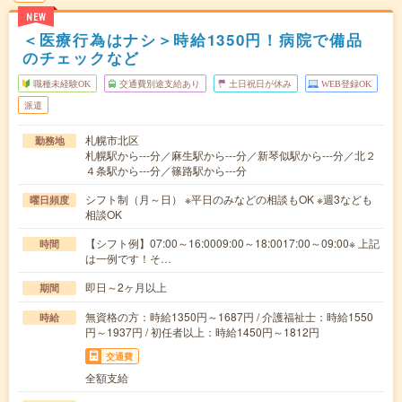
NEW
＜医療行為はナシ＞時給1350円！病院で備品
のチェックなど
職種未経験OK
交通費別途支給あり
土日祝日が休み
WEB登録OK
派遣
札幌市北区
勤務地
札幌駅から---分／麻生駅から---分／新琴似駅から---分／北２
４条駅から---分／篠路駅から---分
シフト制（月～日） ※平日のみなどの相談もOK ※週3なども
曜日頻度
相談OK
【シフト例】07:00～16:0009:00～18:0017:00～09:00※ 上記
時間
は一例です！そ…
即日～2ヶ月以上
期間
無資格の方：時給1350円～1687円 / 介護福祉士：時給1550
時給
円～1937円 / 初任者以上：時給1450円～1812円
交通費
全額支給