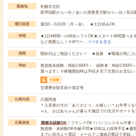
勤務地
札幌市北区
新琴似駅から---分／あいの里教育大駅から---分／拓北駅
曜日頻度
週3日～5日OK（月～金） ★土日休みOK
時間
★1日4時間～の時短シフトOK★スタート時間選べます！7:00～1
など残業なし！※Wワー…
つづきを見る
期間
開始日はご相談ください！ ★急募 ★職場が気に入
時給
無資格未経験：時給1300円～ 経験者：時給1350
選べます）※稼働開始時は手続き完了次第のお支払い
交通費
交通費全額支給※規定有
仕事内容
介護関連
＊入居者の方の「ありがとう」が嬉しい＊お年寄りを
ゃん、おばあちゃんが暮らす施設での生活サポートを
応募資格
職種未経験OK
/ ブランクOK / パソコンスキル不要 /
無資格・未経験OK年齢不問★10名以上採用予定★履
までに担当より電話・メールでご連絡2)電話で登録…