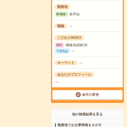
勤務地
新琴似
駅/路線
職種
---
こだわりINDEX
職種未経験OK
絶対
---
できれば
キーワード
---
あなたのプロフィール
---
条件の変更
他の検索結果を見る
勤務地でお仕事情報をさがす