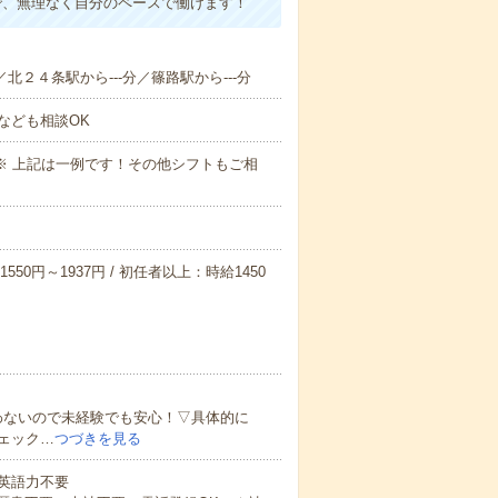
で、無理なく自分のペースで働けます！
／北２４条駅から---分／篠路駅から---分
なども相談OK
～09:00※ 上記は一例です！その他シフトもご相
550円～1937円 / 初任者以上：時給1450
わないので未経験でも安心！▽具体的に
ェック…
つづきを見る
 英語力不要