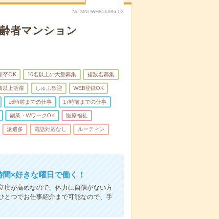
No.MNPWH856386-03
高齢者マンション
新卒OK
10名以上の大量募集
複数名募集
0歳以上活躍
しゅふ歓迎
WEB登録OK
16時前までの仕事
17時前までの仕事
副業・WワークOK
医療福祉
派遣多
電話対応なし
ルーティン
時間×好きな曜日で働く！
立度が高めなので、体力に自信がない方
ひとつでお仕事紹介まで可能なので、手