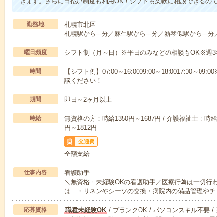
きます。さらに日払い制度も利用OK！シフトも柔軟に相談できるの
勤務地
札幌市北区
札幌駅から---分／麻生駅から---分／新琴似駅から---分
曜日頻度
シフト制（月～日）※平日のみなどの相談もOK※週3
時間
【シフト例】07:00～16:0009:00～18:0017:00
談ください！
期間
即日～2ヶ月以上
時給
無資格の方：時給1350円～1687円 / 介護福祉士：時給1
円～1812円
交通費
全額支給
仕事内容
看護助手
＼無資格・未経験OKの看護助手／医療行為は一切行
は…・リネンやシーツの交換・病院内の備品管理やチ
応募資格
職種未経験OK
/ ブランクOK / パソコンスキル不要 /