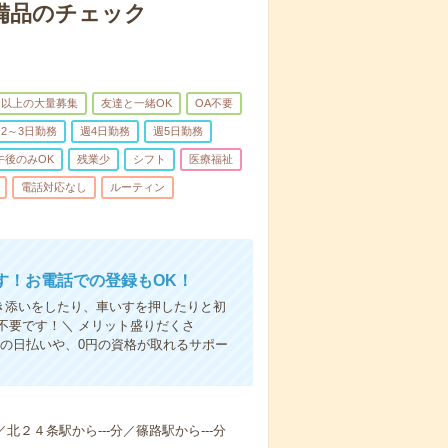
で備品のチェック
名以上の大量募集
友達と一緒OK
OA不要
2～3日勤務
週4日勤務
週5日勤務
午後のみOK
残業少
シフト
医療福祉
電話対応なし
ルーティン
す！お電話での登録もOK！
付き添いをしたり、車いすを押したりと初
不要です！＼ メリット盛りだくさ
の日払いや、0円の資格が取れるサポー
／北２４条駅から---分／篠路駅から---分