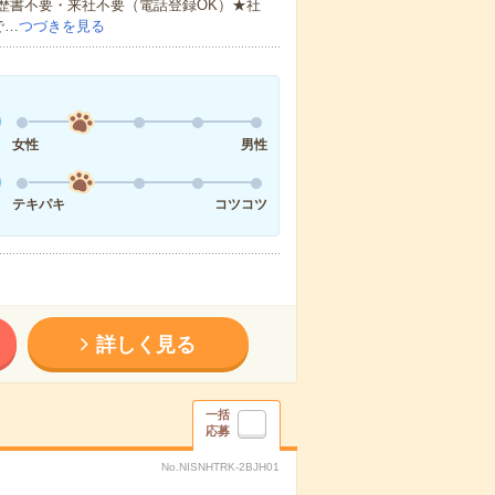
歴書不要・来社不要（電話登録OK）★社
で…
つづきを見る
女性
男性
テキパキ
コツコツ
詳しく見る
一括
応募
No.NISNHTRK-2BJH01