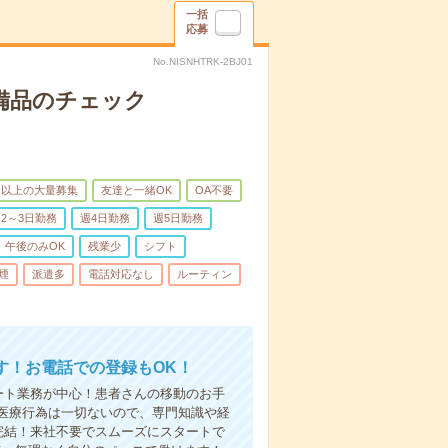
一括
応募
No.NISNHTRK-2BJ01
で備品のチェック
名以上の大量募集
友達と一緒OK
OA不要
2～3日勤務
週4日勤務
週5日勤務
午後のみOK
残業少
シフト
煙
派遣多
電話対応なし
ルーティン
す！お電話での登録もOK！
ート業務が中心！患者さんの移動のお手
医療行為は一切ないので、専門知識や経
完結！来社不要でスムーズにスタートで