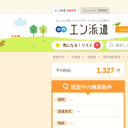
エン派遣
1601
件
エンバイト
2539
件
ちょうど良いワークライフバランスが叶う
北海道
気になる！リスト
0
保存し
派遣TOP
北海道
北海道
新琴似駅周辺
,
1
3
2
7
平均時給:
円
設定中の検索条件
期間
---
派遣形式
---
時給
---