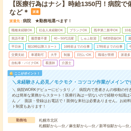
【医療行為はナシ】時給1350円！病院
など＊
派遣
病院 ★勤務地選べます！
派遣先
職種未経験OK
社会人未経験OK
ブランクOK
既卒第二新卒OK
10
英語不要
履歴書不要
40～50代活躍
しゅふ歓迎
WEB登録OK
週
平日休
朝10時以降スタート
16時前までの仕事
17時前までの仕事
交費支給
車通勤可
大手
制服
日払いOK
職場が禁煙
派遣多
自転車・バイクOK
看護師
介護士
ここがポイント！
＼未経験さん必見／モクモク・コツコツ作業がメインで
＼ 病院WORKデビューにピッタリ ／ 病院内で患者さんの移動の
めは簡単な業務からスタート！医療行為は一切ないので経験や知識は
ん ／ 面談・登録はお電話で！面倒な来社は必要ありません。お給料
ト制度もあります！
勤務地
札幌市北区
札幌駅から---分／麻生駅から---分／新琴似駅から---分