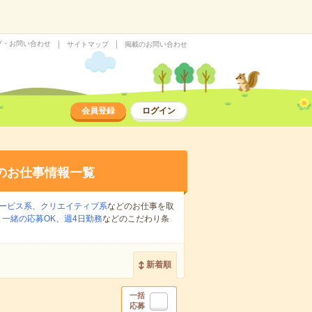
プ・お問い合わせ
サイトマップ
掲載のお問い合わせ
会員登録
ログイン
のお仕事情報一覧
ービス系
、
クリエイティブ系
などのお仕事を取
一緒の応募OK
、
週4日勤務
などのこだわり条
新着順
一括
応募