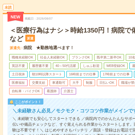
未読
NEW
掲載日
2026/08/07
＜医療行為はナシ＞時給1350円！病院
など
派遣
病院 ★勤務地選べます！
派遣先
職種未経験OK
社会人未経験OK
ブランクOK
既卒第二新卒OK
10
英語不要
履歴書不要
40～50代活躍
しゅふ歓迎
WEB登録OK
週
土日祝休
朝10時以降スタート
16時前までの仕事
17時前までの仕事
医療福祉
交費支給
車通勤可
大手
制服
日払いOK
職場が禁
自転車・バイクOK
看護師
介護士
ここがポイント！
＼未経験さん必見／モクモク・コツコツ作業がメインで
＼ 未経験でも安心してスタートできる ／病院内でのかんたんなサポ
伝いや備品チェックなど、すぐ覚えられる作業からスタートします。
験は不要です！＼ はじめやすさもバッチリ ／面談・登録はお電話で