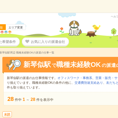
ヘル
版
エリア変更
た希望条件
お気に入りの派遣会社
新琴似駅周辺 職種未経験OKの派遣の仕事一覧
新琴似駅
職種未経験OK
で
の派遣
新琴似駅の派遣のお仕事情報です。
オフィスワーク・事務系
、
営業・販売・サ
り揃えています。職種未経験OKの条件の他に、
交通費別途支給あり
、
友だちと
件も取り揃えています。
28
1
28
件中
～
件を表示中
未読