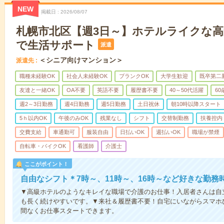
NEW
掲載日
2026/08/07
札幌市北区【週3日～】ホテルライクな
で生活サポート
派遣
＜シニア向けマンション＞
派遣先
職種未経験OK
社会人未経験OK
ブランクOK
大学生歓迎
既卒第二
友達と一緒OK
OA不要
英語不要
履歴書不要
40～50代活躍
6
週2～3日勤務
週4日勤務
週5日勤務
土日祝休
朝10時以降スタート
5ｈ以内OK
午後のみOK
残業なし
シフト
交替制勤務
扶養控内
交費支給
車通勤可
服装自由
日払いOK
週払いOK
職場が禁煙
自転車・バイクOK
看護師
介護士
ここがポイント！
自由なシフト＊7時～、11時～、16時～など好きな勤務
▼高級ホテルのようなキレイな職場で介護のお仕事！入居者さんは自
も長く続けやすいです。▼来社＆履歴書不要！自宅にいながらスマホ
間なくお仕事スタートできます。