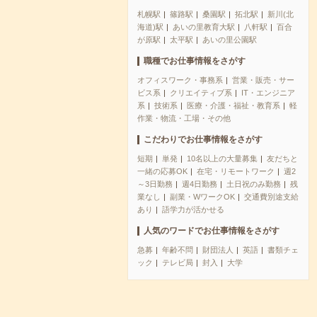
札幌駅
篠路駅
桑園駅
拓北駅
新川(北
海道)駅
あいの里教育大駅
八軒駅
百合
が原駅
太平駅
あいの里公園駅
職種でお仕事情報をさがす
オフィスワーク・事務系
営業・販売・サー
ビス系
クリエイティブ系
IT・エンジニア
系
技術系
医療・介護・福祉・教育系
軽
作業・物流・工場・その他
こだわりでお仕事情報をさがす
短期
単発
10名以上の大量募集
友だちと
一緒の応募OK
在宅・リモートワーク
週2
～3日勤務
週4日勤務
土日祝のみ勤務
残
業なし
副業・WワークOK
交通費別途支給
あり
語学力が活かせる
人気のワードでお仕事情報をさがす
急募
年齢不問
財団法人
英語
書類チェ
ック
テレビ局
封入
大学