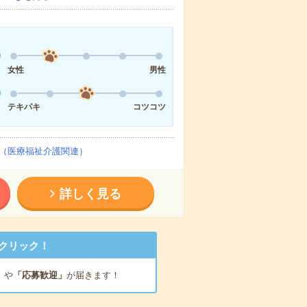
女性
男性
テキパキ
コツコツ
（医療福祉介護関連）
詳しく見る
クリック！
」
や
「応募歓迎」
が届きます！