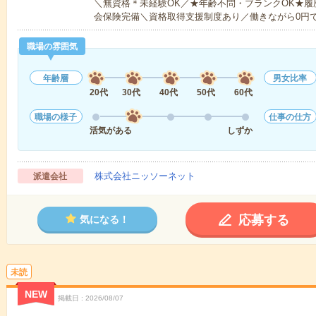
＼無資格＊未経験OK／★年齢不問・ブランクOK★履
会保険完備＼資格取得支援制度あり／働きながら0円
職場の雰囲気
年齢層
男女比率
20代
30代
40代
50代
60代
職場の様子
仕事の仕方
活気がある
しずか
株式会社ニッソーネット
派遣会社
応募する
気になる！
未読
NEW
掲載日
2026/08/07