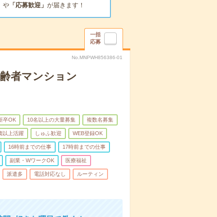
」
や
「応募歓迎」
が届きます！
一括
応募
No.MNPWH856386-01
高齢者マンション
新卒OK
10名以上の大量募集
複数名募集
0歳以上活躍
しゅふ歓迎
WEB登録OK
16時前までの仕事
17時前までの仕事
副業・WワークOK
医療福祉
派遣多
電話対応なし
ルーティン