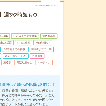
No.MNPWH856386-01
】週3や時短もO
新卒OK
10名以上の大量募集
複数名募集
0歳以上活躍
しゅふ歓迎
WEB登録OK
16時前までの仕事
17時前までの仕事
副業・WワークOK
医療福祉
派遣多
電話対応なし
ルーティン
！事務→介護への転職は相性〇！
ら、曜日も時間も場所もあなたの希望をも
「採用まで時間がかかって不安…」なん
かの役に立つというやりがいが同じだか
対面サポートが私には合っていまし