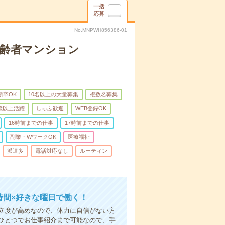
一括
応募
No.MNPWH856386-01
高齢者マンション
新卒OK
10名以上の大量募集
複数名募集
0歳以上活躍
しゅふ歓迎
WEB登録OK
16時前までの仕事
17時前までの仕事
副業・WワークOK
医療福祉
派遣多
電話対応なし
ルーティン
時間×好きな曜日で働く！
立度が高めなので、体力に自信がない方
ひとつでお仕事紹介まで可能なので、手