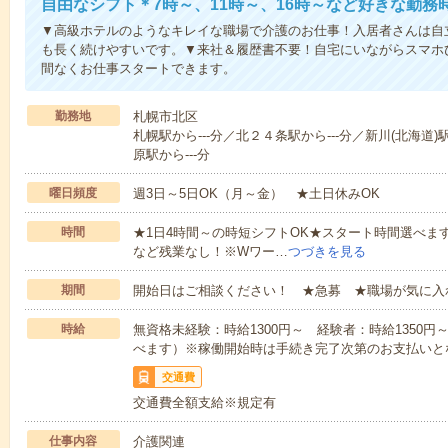
自由なシフト＊7時～、11時～、16時～など好きな勤務
▼高級ホテルのようなキレイな職場で介護のお仕事！入居者さんは自
も長く続けやすいです。▼来社＆履歴書不要！自宅にいながらスマホ
間なくお仕事スタートできます。
勤務地
札幌市北区
札幌駅から---分／北２４条駅から---分／新川(北海道)
原駅から---分
曜日頻度
週3日～5日OK（月～金） ★土日休みOK
時間
★1日4時間～の時短シフトOK★スタート時間選べます！7:00～1
など残業なし！※Wワー…
つづきを見る
期間
開始日はご相談ください！ ★急募 ★職場が気に入
時給
無資格未経験：時給1300円～ 経験者：時給1350
べます）※稼働開始時は手続き完了次第のお支払いと
交通費
交通費全額支給※規定有
仕事内容
介護関連