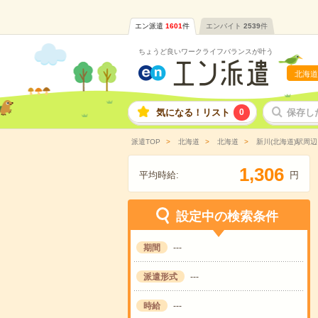
エン派遣
1601
件
エンバイト
2539
件
ちょうど良いワークライフバランスが叶う
北海道
気になる！リスト
0
保存し
派遣TOP
北海道
北海道
新川(北海道)駅周辺
,
1
3
0
6
平均時給:
円
設定中の検索条件
期間
---
派遣形式
---
時給
---