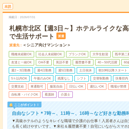
未読
掲載日
2026/07/31
札幌市北区【週3日～】ホテルライクな
で生活サポート
派遣
＜シニア向けマンション＞
派遣先
職種未経験OK
社会人未経験OK
ブランクOK
大学生歓迎
既卒第二
友達と一緒OK
OA不要
英語不要
履歴書不要
40～50代活躍
6
週2～3日勤務
週4日勤務
週5日勤務
土日祝休
朝10時以降スタート
5ｈ以内OK
午後のみOK
残業なし
シフト
交替制勤務
扶養控内
交費支給
車通勤可
服装自由
日払いOK
週払いOK
職場が禁煙
自転車・バイクOK
看護師
介護士
ここがポイント！
自由なシフト＊7時～、11時～、16時～など好きな勤務
▼高級ホテルのようなキレイな職場で介護のお仕事！入居者さんは自
も長く続けやすいです。▼来社＆履歴書不要！自宅にいながらスマホ