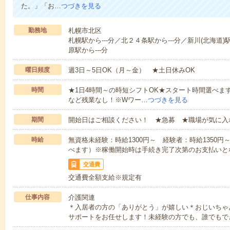
た。」「お…
つづきを見る
勤務地
札幌市北区
札幌駅から---分／北２４条駅から---分／新川(北海道)
原駅から---分
曜日頻度
週3日～5日OK（月～金） ★土日休みOK
時間
★1日4時間～の時短シフトOK★スタート時間選べます！7:00～1
など残業なし！※Wワー…
つづきを見る
期間
開始日はご相談ください！ ★急募 ★職場が気に入
時給
無資格未経験：時給1300円～ 経験者：時給1350
べます）※稼働開始時は手続き完了次第のお支払いと
交通費
交通費全額支給※規定有
仕事内容
介護関連
＊入居者の方の「ありがとう」が嬉しい＊おじいちゃ
サポートをお任せします！未経験の方でも、誰でもで