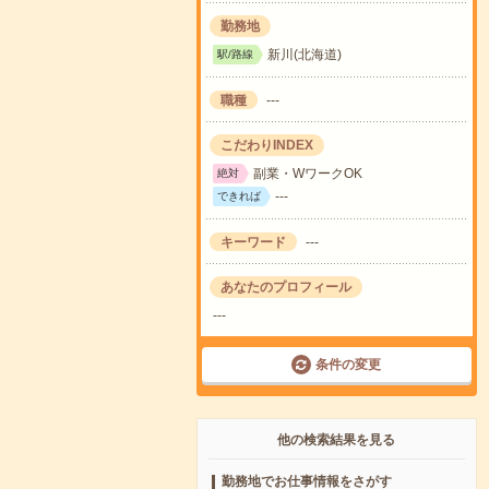
勤務地
新川(北海道)
駅/路線
職種
---
こだわりINDEX
副業・WワークOK
絶対
---
できれば
キーワード
---
あなたのプロフィール
---
条件の変更
他の検索結果を見る
勤務地でお仕事情報をさがす