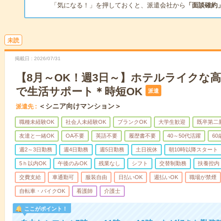
「気になる！」を押しておくと、派遣会社から
「面談確約
未読
掲載日
2026/07/31
【8月～OK！週3日～】ホテルライクな
で生活サポート＊時短OK
派遣
＜シニア向けマンション＞
派遣先
職種未経験OK
社会人未経験OK
ブランクOK
大学生歓迎
既卒第二
友達と一緒OK
OA不要
英語不要
履歴書不要
40～50代活躍
6
週2～3日勤務
週4日勤務
週5日勤務
土日祝休
朝10時以降スタート
5ｈ以内OK
午後のみOK
残業なし
シフト
交替制勤務
扶養控内
交費支給
車通勤可
服装自由
日払いOK
週払いOK
職場が禁煙
自転車・バイクOK
看護師
介護士
ここがポイント！