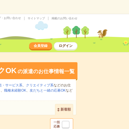
プ・お問い合わせ
サイトマップ
掲載のお問い合わせ
会員登録
ログイン
クOK
の派遣のお仕事情報一覧
売・サービス系
、
クリエイティブ系
などのお仕
り
、
職種未経験OK
、
友だちと一緒の応募OK
など
新着順
一括
応募