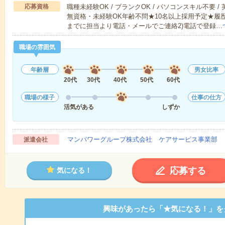
応募資格
職種未経験OK / ブランクOK / パソコンスキル不要 /
無資格・未経験OK年齢不問★10名以上採用予定★履
までに担当より電話・メールでご連絡2)電話で登録…
職場の雰囲気
年齢層
男女比率
20代
30代
40代
50代
60代
職場の様子
仕事の仕方
活気がある
しずか
マンパワーグループ株式会社 ケアサービス事業部 
派遣会社
応募する
気になる！
興味があったら「★気になる！」を