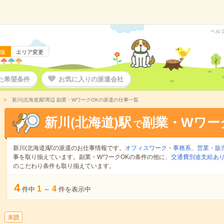
ヘル
版
エリア変更
た希望条件
お気に入りの派遣会社
新川(北海道)駅周辺 副業・WワークOKの派遣の仕事一覧
新川(北海道)駅
副業・Wワー
で
新川(北海道)駅の派遣のお仕事情報です。
オフィスワーク・事務系
、
営業・販
事を取り揃えています。副業・WワークOKの条件の他に、
交通費別途支給あ
のこだわり条件も取り揃えています。
4
1
4
件中
～
件を表示中
未読