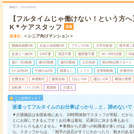
掲載日
2026/08/01
【フルタイムじゃ働けない！という方へ
K＊ケアスタッフ
派遣
＜シニア向けマンション＞
派遣先
職種未経験OK
社会人未経験OK
ブランクOK
大学生歓迎
既卒第二
友達と一緒OK
OA不要
英語不要
履歴書不要
40～50代活躍
6
週2～3日勤務
週4日勤務
週5日勤務
土日祝休
朝10時以降スタート
5ｈ以内OK
午後のみOK
残業なし
シフト
交替制勤務
扶養控内
交費支給
車通勤可
服装自由
日払いOK
週払いOK
職場が禁煙
自転車・バイクOK
看護師
介護士
ここがポイント！
派遣ってフルタイムのお仕事ばっかり…と、諦めないで
▼介護施設は全国各地にあり、24時間体制でスタッフが常駐。だか
とにお探しできるんです！お仕事は最短、応募日に決まる事もあり、
てストレスもありません。▼事務から介護への転職者が多いのは、誰
ら。スタッフからは、「相手の反応がすぐにわかったり、動きのある