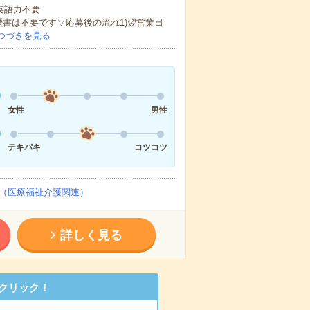
 英語力不要
歴書は不要です▽応募後の流れ1)翌営業日
つづきを見る
女性
男性
テキパキ
コツコツ
（医療福祉介護関連）
詳しく見る
クリック！