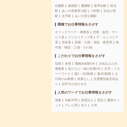
札幌駅
篠路駅
桑園駅
新琴似駅
拓北
駅
あいの里教育大駅
八軒駅
百合が原
駅
太平駅
あいの里公園駅
職種でお仕事情報をさがす
オフィスワーク・事務系
営業・販売・サー
ビス系
クリエイティブ系
IT・エンジニア
系
技術系
医療・介護・福祉・教育系
軽
作業・物流・工場・その他
こだわりでお仕事情報をさがす
短期
単発
職種未経験OK
10名以上の大
量募集
友だちと一緒の応募OK
在宅・リモ
ートワーク
週2～3日勤務
週4日勤務
土
日祝のみ勤務
残業なし
交通費別途支給あ
り
語学力が活かせる
人気のワードでお仕事情報をさがす
急募
年齢不問
財団法人
英語
書類チェ
ック
テレビ局
封入
大学