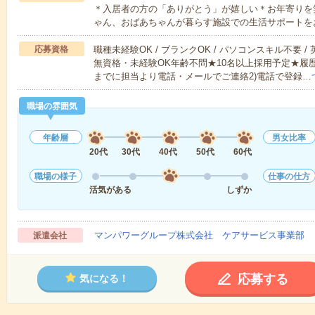
＊入居者の方の「ありがとう」が嬉しい＊お年寄りを
ゃん、おばあちゃんが暮らす施設での生活サポートを
応募資格
職種未経験OK / ブランクOK / パソコンスキル不要 /
無資格・未経験OK年齢不問★10名以上採用予定★履
までに担当より電話・メールでご連絡2)電話で登録…
職場の雰囲気
年齢層
男女比率
20代
30代
40代
50代
60代
職場の様子
仕事の仕方
活気がある
しずか
マンパワーグループ株式会社 ケアサービス事業部 
派遣会社
応募する
気になる！