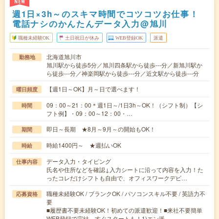
NEW
週1日×3h～のスキマ時間でコツコツお仕事！
電話ナシのかんたんデータ入力@旭川
職種未経験OK
土日祝日が休み
WEB登録OK
派遣
北海道旭川市
勤務地
旭川駅から徒歩5分／旭川四条駅から徒歩---分／新旭川駅か
ら徒歩---分／神楽岡駅から徒歩---分／近文駅から徒歩---分
【週1日～OK】月～日で選べます！
曜日頻度
09：00～21：00＊週1日～/1日3h～OK！（シフト制）【シ
時間
フト例】・09：00～12：00・…
即日～長期 ★8月～9月～の開始もOK！
期間
時給1400円～ ★週払いOK
時給
データ入力・タイピング
仕事内容
氏名や住所などを確認↓入力シートに沿って内容を入力！た
ったコレだけシフトも自由で、オフィスワークデビ…
職種未経験OK / ブランクOK / パソコンスキル不要 / 英語力不
応募資格
要
■履歴書不要未経験OK！初めての派遣歓迎！■来社不要簡単
WEB登録で完結、すぐスタートも！1)エン派…