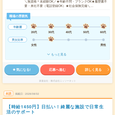
＼無資格＊未経験OK／★年齢不問・ブランクOK★履歴書不
要・来社不要（電話登録OK）★社会保険完備＼…
職場の雰囲気
年齢層
20代
30代
40代
50代
60代
男女比率
女性
男性
もっと見る
気になる!
応募へ進む
詳しく見る
派遣会社
株式会社ニッソーネット
未読
掲載日
2026/08/02
【時給1450円】日払い！綺麗な施設で日常生
活のサポート