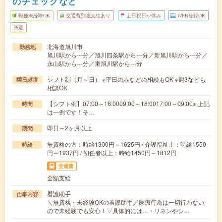
のチェックなど
職種未経験OK
交通費別途支給あり
土日祝日が休み
WEB登録OK
派遣
北海道旭川市
勤務地
旭川駅から---分／旭川四条駅から---分／新旭川駅から---分／
永山駅から---分／東旭川駅から---分
シフト制（月～日） ※平日のみなどの相談もOK ※週3なども
曜日頻度
相談OK
【シフト例】07:00～16:0009:00～18:0017:00～09:00※ 上記
時間
は一例です！そ…
即日～2ヶ月以上
期間
無資格の方：時給1300円～1625円 / 介護福祉士：時給1550
時給
円～1937円 / 初任者以上：時給1450円～1812円
交通費
全額支給
看護助手
仕事内容
＼無資格・未経験OKの看護助手／医療行為は一切行わない
ので未経験でも安心！▽具体的には…・リネンやシ…