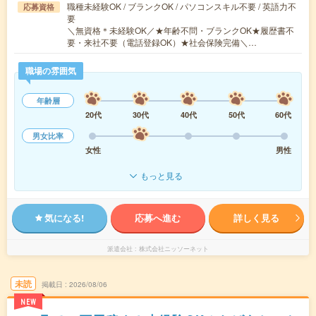
職種未経験OK / ブランクOK / パソコンスキル不要 / 英語力不
応募資格
要
＼無資格＊未経験OK／★年齢不問・ブランクOK★履歴書不
要・来社不要（電話登録OK）★社会保険完備＼…
職場の雰囲気
年齢層
20代
30代
40代
50代
60代
男女比率
女性
男性
もっと見る
気になる!
応募へ進む
詳しく見る
派遣会社
株式会社ニッソーネット
未読
掲載日
2026/08/06
NEW