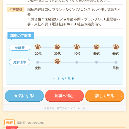
職種未経験OK / ブランクOK / パソコンスキル不要 / 英語力不
応募資格
要
＼無資格＊未経験OK／★年齢不問・ブランクOK★履歴書不
要・来社不要（電話登録OK）★社会保険完備＼…
職場の雰囲気
年齢層
20代
30代
40代
50代
60代
男女比率
女性
男性
もっと見る
気になる!
応募へ進む
詳しく見る
派遣会社
株式会社ニッソーネット
未読
掲載日
2026/08/05