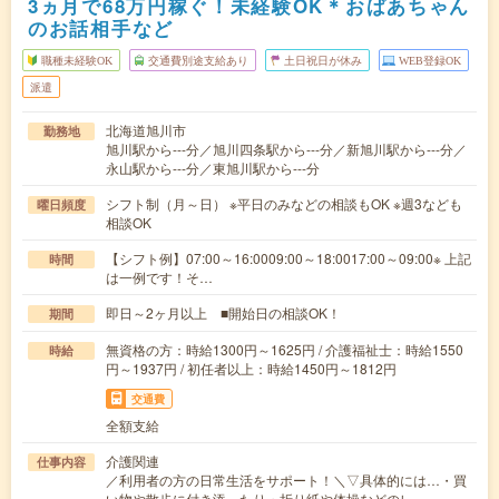
3ヵ月で68万円稼ぐ！未経験OK＊おばあちゃん
のお話相手など
職種未経験OK
交通費別途支給あり
土日祝日が休み
WEB登録OK
派遣
北海道旭川市
勤務地
旭川駅から---分／旭川四条駅から---分／新旭川駅から---分／
永山駅から---分／東旭川駅から---分
シフト制（月～日） ※平日のみなどの相談もOK ※週3なども
曜日頻度
相談OK
【シフト例】07:00～16:0009:00～18:0017:00～09:00※ 上記
時間
は一例です！そ…
即日～2ヶ月以上 ■開始日の相談OK！
期間
無資格の方：時給1300円～1625円 / 介護福祉士：時給1550
時給
円～1937円 / 初任者以上：時給1450円～1812円
交通費
全額支給
介護関連
仕事内容
／利用者の方の日常生活をサポート！＼▽具体的には…・買
い物や散歩に付き添ったり・折り紙や体操などのレ…