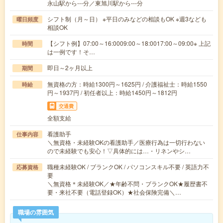
永山駅から---分／東旭川駅から---分
シフト制（月～日） ※平日のみなどの相談もOK ※週3なども
曜日頻度
相談OK
【シフト例】07:00～16:0009:00～18:0017:00～09:00※ 上記
時間
は一例です！そ…
即日～2ヶ月以上
期間
無資格の方：時給1300円～1625円 / 介護福祉士：時給1550
時給
円～1937円 / 初任者以上：時給1450円～1812円
交通費
全額支給
看護助手
仕事内容
＼無資格・未経験OKの看護助手／医療行為は一切行わない
ので未経験でも安心！▽具体的には…・リネンやシ…
職種未経験OK / ブランクOK / パソコンスキル不要 / 英語力不
応募資格
要
＼無資格＊未経験OK／★年齢不問・ブランクOK★履歴書不
要・来社不要（電話登録OK）★社会保険完備＼…
職場の雰囲気