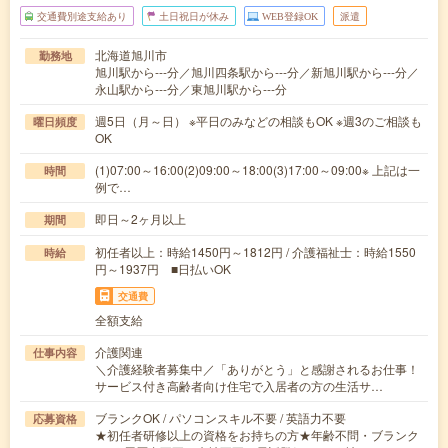
交通費別途支給あり
土日祝日が休み
WEB登録OK
派遣
北海道旭川市
勤務地
旭川駅から---分／旭川四条駅から---分／新旭川駅から---分／
永山駅から---分／東旭川駅から---分
週5日（月～日） ※平日のみなどの相談もOK ※週3のご相談も
曜日頻度
OK
(1)07:00～16:00(2)09:00～18:00(3)17:00～09:00※ 上記は一
時間
例で…
即日～2ヶ月以上
期間
初任者以上：時給1450円～1812円 / 介護福祉士：時給1550
時給
円～1937円 ■日払いOK
交通費
全額支給
介護関連
仕事内容
＼介護経験者募集中／「ありがとう」と感謝されるお仕事！
サービス付き高齢者向け住宅で入居者の方の生活サ…
ブランクOK / パソコンスキル不要 / 英語力不要
応募資格
★初任者研修以上の資格をお持ちの方★年齢不問・ブランク