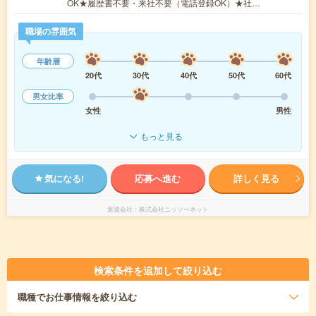
OK★履歴書不要・来社不要（電話登録OK）★社…
職場の雰囲気
年齢層
20代
30代
40代
50代
60代
男女比率
女性
男性
もっと見る
気になる!
応募へ進む
詳しく見る
派遣会社
株式会社ニッソーネット
検索条件を追加して絞り込む
職種
でお仕事情報を絞り込む