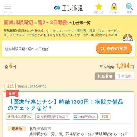
メニュー
気になる!
ログイン
検索
新旭川駅周辺
×
週2～3日勤務
のお仕事一覧
新旭川駅の派遣のお仕事情報です。
オフィスワーク・事務系
、
営業・販売・サービス
系
、
クリエイティブ系
などのお仕事を取り揃えています。週2～3日勤務の条件の他
に、
交通費別途支給あり
、
職種未経験OK
、
友だちと一緒の応募OK
などのこだわり条
件も取り揃えています。
条件の変更
新旭川駅周辺 / 週2～3日勤務
6
1,294
全
件
平均時給:
円
時給順
新着順
未読
掲載日
2026/08/06
NEW
【医療行為はナシ】時給1300円！病院で備品
のチェックなど＊
職種未経験OK
交通費別途支給あり
WEB登録OK
派遣
北海道旭川市
勤務地
旭川駅から---分／旭川四条駅から---分／新旭川駅から---分／