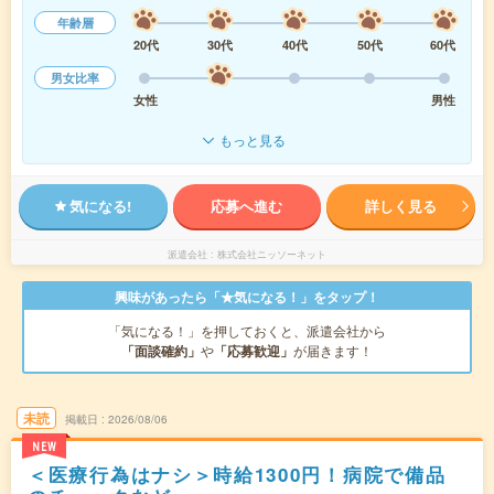
年齢層
20代
30代
40代
50代
60代
男女比率
女性
男性
もっと見る
気になる!
応募へ進む
詳しく見る
派遣会社
株式会社ニッソーネット
興味があったら「★気になる！」をタップ！
「気になる！」を押しておくと、派遣会社から
「面談確約」
や
「応募歓迎」
が届きます！
未読
掲載日
2026/08/06
NEW
＜医療行為はナシ＞時給1300円！病院で備品