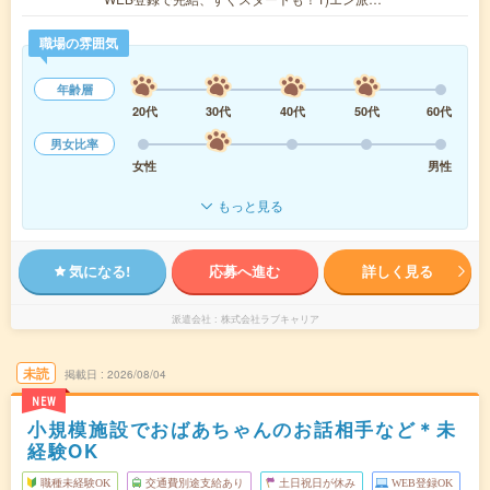
職場の雰囲気
年齢層
20代
30代
40代
50代
60代
男女比率
女性
男性
もっと見る
気になる!
応募へ進む
詳しく見る
派遣会社
株式会社ラブキャリア
未読
掲載日
2026/08/04
NEW
小規模施設でおばあちゃんのお話相手など＊未
経験OK
職種未経験OK
交通費別途支給あり
土日祝日が休み
WEB登録OK