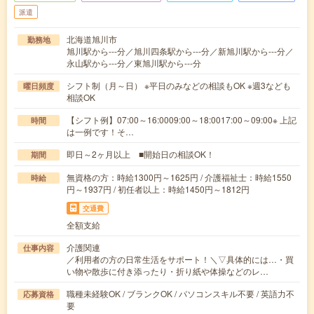
派遣
北海道旭川市
勤務地
旭川駅から---分／旭川四条駅から---分／新旭川駅から---分／
永山駅から---分／東旭川駅から---分
シフト制（月～日） ※平日のみなどの相談もOK ※週3なども
曜日頻度
相談OK
【シフト例】07:00～16:0009:00～18:0017:00～09:00※ 上記
時間
は一例です！そ…
即日～2ヶ月以上 ■開始日の相談OK！
期間
無資格の方：時給1300円～1625円 / 介護福祉士：時給1550
時給
円～1937円 / 初任者以上：時給1450円～1812円
交通費
全額支給
介護関連
仕事内容
／利用者の方の日常生活をサポート！＼▽具体的には…・買
い物や散歩に付き添ったり・折り紙や体操などのレ…
職種未経験OK / ブランクOK / パソコンスキル不要 / 英語力不
応募資格
要