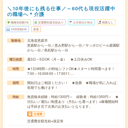
＼10年後にも残る仕事／～60代も現役活躍中
の職場へ＊介護
職種未経験OK
交通費別途支給あり
土日祝日が休み
残業なし
WEB登録OK
派遣
北海道恵庭市
勤務地
恵庭駅から---分／恵み野駅から---分／サッポロビール庭園駅
から---分／島松駅から---分
週3日～5日OK（月～金） ★土日休みOK
曜日頻度
★1日4時間～の時短シフトOK★スタート時間選べます！
時間
7:00～16:009:00～17:0011:…
開始日はご相談ください！ ★急募 ★職場が気に入れば、
期間
長期でも働けます！
無資格未経験：時給1300円～ 経験者：時給1350円～ ★
時給
日払い／週払い制度あり（月払いも選べます）※稼働開始時
は手続き完了次第のお支払いとなります。
交通費
交通費全額支給※規定有