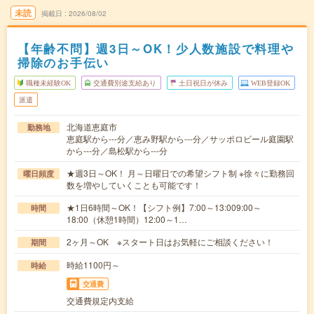
未読
掲載日
2026/08/02
【年齢不問】週3日～OK！少人数施設で料理や
掃除のお手伝い
職種未経験OK
交通費別途支給あり
土日祝日が休み
WEB登録OK
派遣
北海道恵庭市
勤務地
恵庭駅から---分／恵み野駅から---分／サッポロビール庭園駅
から---分／島松駅から---分
★週3日～OK！ 月～日曜日での希望シフト制 ※徐々に勤務回
曜日頻度
数を増やしていくことも可能です！
★1日6時間～OK！【シフト例】7:00～13:009:00～
時間
18:00（休憩1時間）12:00～1…
2ヶ月～OK ※スタート日はお気軽にご相談ください！
期間
時給1100円～
時給
交通費
交通費規定内支給