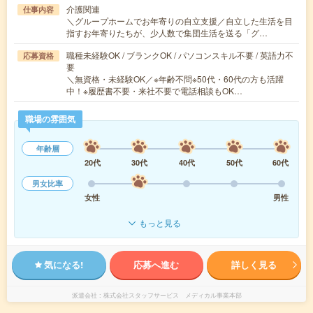
介護関連
仕事内容
＼グループホームでお年寄りの自立支援／自立した生活を目
指すお年寄りたちが、少人数で集団生活を送る「グ…
職種未経験OK / ブランクOK / パソコンスキル不要 / 英語力不
応募資格
要
＼無資格・未経験OK／※年齢不問※50代・60代の方も活躍
中！※履歴書不要・来社不要で電話相談もOK…
職場の雰囲気
年齢層
20代
30代
40代
50代
60代
男女比率
女性
男性
もっと見る
気になる!
応募へ進む
詳しく見る
派遣会社
株式会社スタッフサービス メディカル事業本部