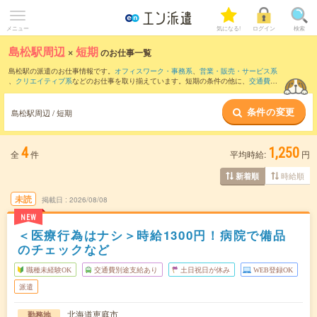
メニュー
気になる!
ログイン
検索
島松駅周辺
×
短期
のお仕事一覧
島松駅の派遣のお仕事情報です。
オフィスワーク・事務系
、
営業・販売・サービス系
、
クリエイティブ系
などのお仕事を取り揃えています。短期の条件の他に、
交通費別
途支給あり
、
職種未経験OK
、
友だちと一緒の応募OK
などでもお探し頂けます。
条件の変更
島松駅周辺 / 短期
4
1,250
全
件
平均時給:
円
時給順
新着順
未読
掲載日
2026/08/08
NEW
＜医療行為はナシ＞時給1300円！病院で備品
のチェックなど
職種未経験OK
交通費別途支給あり
土日祝日が休み
WEB登録OK
派遣
北海道恵庭市
勤務地