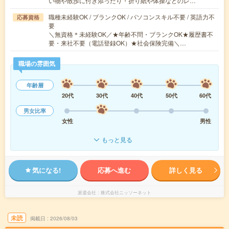
い物や散歩に付き添ったり・折り紙や体操などのレ…
職種未経験OK / ブランクOK / パソコンスキル不要 / 英語力不
応募資格
要
＼無資格＊未経験OK／★年齢不問・ブランクOK★履歴書不
要・来社不要（電話登録OK）★社会保険完備＼…
職場の雰囲気
年齢層
20代
30代
40代
50代
60代
男女比率
女性
男性
もっと見る
気になる!
応募へ進む
詳しく見る
派遣会社
株式会社ニッソーネット
未読
掲載日
2026/08/03