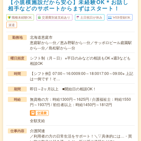
【小規模施設だから安心】未経験OK＊お話し
相手などのサポートからまずはスタート！
職種未経験OK
交通費別途支給あり
土日祝日が休み
WEB登録OK
派遣
北海道恵庭市
勤務地
恵庭駅から---分／恵み野駅から---分／サッポロビール庭園駅
から---分／島松駅から---分
シフト制（月～日） ※平日のみなどの相談もOK ※週3なども
曜日頻度
相談OK
【シフト例】07:00～16:0009:00～18:0017:00～09:00※ 上記
時間
は一例です！そ…
即日～2ヶ月以上 ■開始日の相談OK！
期間
無資格の方：時給1300円～1625円 / 介護福祉士：時給1550
時給
円～1937円 / 初任者以上：時給1450円～1812円
交通費
全額支給
介護関連
仕事内容
／利用者の方の日常生活をサポート！＼▽具体的には…・買