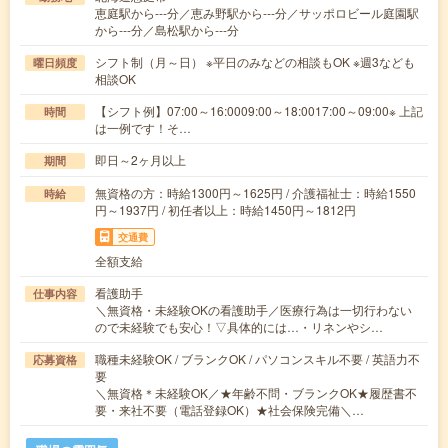
恵庭駅から---分／恵み野駅から---分／サッポロビール庭園駅
から---分／島松駅から---分
シフト制（月～日） ※平日のみなどの相談もOK ※週3なども
曜日頻度
相談OK
【シフト例】07:00～16:0009:00～18:0017:00～09:00※ 上記
時間
は一例です！そ…
即日～2ヶ月以上
期間
無資格の方：時給1300円～1625円 / 介護福祉士：時給1550
時給
円～1937円 / 初任者以上：時給1450円～1812円
交通費
全額支給
看護助手
仕事内容
＼無資格・未経験OKの看護助手／医療行為は一切行わない
ので未経験でも安心！▽具体的には…・リネンやシ…
職種未経験OK / ブランクOK / パソコンスキル不要 / 英語力不
応募資格
要
＼無資格＊未経験OK／★年齢不問・ブランクOK★履歴書不
要・来社不要（電話登録OK）★社会保険完備＼…