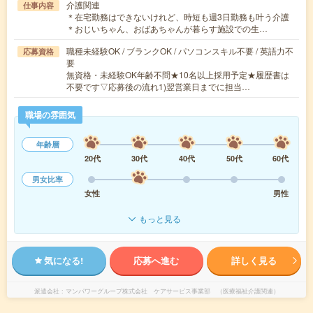
介護関連
仕事内容
＊在宅勤務はできないけれど、時短も週3日勤務も叶う介護
＊おじいちゃん、おばあちゃんが暮らす施設での生…
職種未経験OK / ブランクOK / パソコンスキル不要 / 英語力不
応募資格
要
無資格・未経験OK年齢不問★10名以上採用予定★履歴書は
不要です▽応募後の流れ1)翌営業日までに担当…
職場の雰囲気
年齢層
20代
30代
40代
50代
60代
男女比率
女性
男性
もっと見る
気になる!
応募へ進む
詳しく見る
派遣会社
マンパワーグループ株式会社 ケアサービス事業部 （医療福祉介護関連）